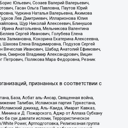
Борис Юльевич, Созаев Валерий Валерьевич,
тович, Гасан Ольга Павловна, Паутов Юрий
ровна, Чуркина Наталья Валерьевна, Акимова
 Гудков Лев Дмитриевич, Илларионова Юлия
ихайловна, Щур Николай Алексеевич, Блинушов
е Ирина Анатольевна, Мельникова Валентина
Беляев Сергей Иванович, Голубева Елена
ила Залмановна, Кокорина Екатерина Алексеевна,
, Шахова Елена Владимировна, Подузов Сергей
ин Вячеслав Иванович, Шабад Анатолий Ефимович,
вна, Смирнов Владимир Александрович, Вицин
ег Петрович, Полякова Мара Федоровна, Резник
ганизаций, признанных в соответствии с
на, База, Асбат аль-Ансар, Священная война,
ижение Талибан, Исламская партия Туркестана,
Исламский джихад, Аль-Каида, Имарат Кавказ,
 Минина и Д. Пожарского, Аджр от Аллаха Субхану
о ба суи давлати исломи, Террористическое
/White Power, Артподготовка, Религиозная группа