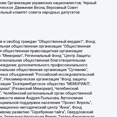
ение Организации украинских националистов, Черный
ическое Движение Весна, Верховный Совет
ельный комитет совета народных депутатов
ции социально-правовых программ "Лилит", Дальневосточное общественное движение "Маяк", Санкт-Петербургская ЛГБТ-инициативная группа "Выход", Инициативная группа ЛГБТ+ "Реверс", Алексеев Андрей Викторович, Бекбулатова Таисия Львовна, Беляев Иван Михайлович, Владыкина Елена Сергеевна, Гельман Марат Александрович, Никульшина Вероника Юрьевна, Толоконникова Надежда Андреевна, Шендерович Виктор Анатольевич, Общество с ограниченной ответственностью "Данное сообщение", Общество с ограниченной ответственностью Издательский дом "Новая глава", Айнбиндер Александра Александровна, Московский комьюнити-центр для ЛГБТ+инициатив, Благотворительный фонд развития филантропии, Deutsche Welle (Германия, Kurt-Schumacher-Strasse 3, 53113 Bonn), Борзунова Мария Михайловна, Воробьев Виктор Викторович, Голубева Анна Львовна, Константинова Алла Михайловна, Малкова Ирина Владимировна, Мурадов Мурад Абдулгалимович, Осетинская Елизавета Николаевна, Понасенков Евгений Николаевич, Ганапольский Матвей Юрьевич, Киселев Евгений Алексеевич, Борухович Ирина Григорьевна, Дремин Иван Тимофеевич, Дубровский Дмитрий Викторович, Красноярская региональная общественная организация поддержки и развития альтернативных образовательных технологий и межкультурных коммуникаций "ИНТЕРРА", Маяковская Екатерина Алексеевна, Фейгин Марк Захарович, Филимонов Андрей Викторович, Дзугкоева Регина Николаевна, Доброхотов Роман Александрович, Дудь Юрий Александрович, Елкин Сергей Владимирович, Кругликов Кирилл Игоревич, Сабунаева Мария Леонидовна, Семенов Алексей Владимирович, Шаинян Карен Багратович, Шульман Екатерина Михайловна, Асафьев Артур Валерьевич, Вахштайн Виктор Семенович, Венедиктов Алексей Алексеевич, Лушникова Екатерина Евгеньевна, Волков Леонид Михайлович, Невзоров Александр Глебович, Пархоменко Сергей Борисович, Сироткин Ярослав Николаевич, Кара-Мурза Владимир Владимирович, Баранова Наталья Владимировна, Гозман Леонид Яковлевич, Кагарлицкий Борис Юльевич, Климарев Михаил Валерьевич, Милов Владимир Станиславович, Автономная некоммерческая организация Краснодарский центр современного искусства "Типография", Моргенштерн Алишер Тагирович, Соболь Любовь Эдуардовна, Общество с ограниченной ответственностью "ЛИЗА НОРМ", Каспаров Гарри Кимович, Ходорковский Михаил Борисович, Общество с ограниченной ответственностью "Апрельские тезисы", Данилович Ирина Брониславовна, Кашин Олег Владимирович, Петров Николай Владимирович, Пивоваров Алексей Владимирович, Соколов Михаил Владимирович, Цветкова Юлия Владимировна, Чичваркин Евгений Александрович, Комитет против пыток/Команда против пыток, Общество с ограниченной ответственностью "Первый научный", Общество с ограниченной ответственностью "Вертолет и ко", Белоцерковская Вероника Борисовна, Кац Максим Евгеньевич, Лазарева Татьяна Юрьевна, Шаведдинов Руслан Табризович, Яшин Илья Валерьевич, Общество с ограниченной ответственностью "Иноагент ААВ", Алешковский Дмитрий Петрович, Альбац Евгения Марковна, Быков Дмитрий Львович, Галямина Юлия Евгеньевна, Лойко Сергей Леонидович, Мартынов Кирилл Константинович, Медведев Сергей Александрович, Крашенинников Федор Геннадиевич, Гордеева Катерина Вл