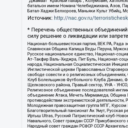
“Джамаат “Красный пахарь”, Колумбайн, Хатлонск
батальон имени Номана Челебиджихана, Азов, Па
Батал-Хаджи Белхороев, Маньяки Культ Убийц, М
Источник:
http://nac.gov.ru/terroristichesk
* Перечень общественных объединений 
силу решение о ликвидации или запрете
Национал-большевистская партия, ВЕК РА, Рада 
Славянская Община Капища Веды Перуна, Мужская
Русское национальное единство, Национал-социа
Ат-Такфир Валь-Хиджра, Пит Буль, Национал-соц
народа, Национальная Социалистическая Инициат
Инглистической церкви Православных Староверов
свободе совести и о религиозных объединениях,
Клуб Болельщиков Футбольного Клуба Динамо, Фа
Щелковского района, Правый сектор, УНА - УНСО, У
Религиозное объединение последователей инглии
объединение Атака, Мечеть Мирмамеда, Община К
противодействии экстремистской деятельности, 
Молодежная правозащитная группа МПГ, Курсом П
Благотворительный пансионат Ак Умут, Русская ре
Иртыш Ultras, Русский Патриотический клуб-Нов
Навального, Совет граждан СССР Прикубанского 
Народный совет граждан РСФСР СССР Архангельск