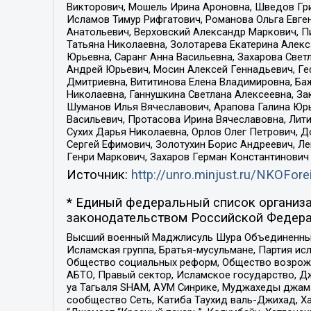
Викторович, Мошель Ирина Ароновна, Шведов Гри
Исламов Тимур Рифгатович, Романова Ольга Евге
Анатольевич, Верховский Александр Маркович, П
Татьяна Николаевна, Золотарева Екатерина Алек
Юрьевна, Саранг Анна Васильевна, Захарова Свет
Андрей Юрьевич, Мосин Алексей Геннадьевич, Ге
Дмитриевна, Вититинова Елена Владимировна, Ба
Николаевна, Ганнушкина Светлана Алексеевна, За
Шуманов Илья Вячеславович, Арапова Галина Юрь
Васильевич, Протасова Ирина Вячеславовна, Лит
Сухих Дарья Николаевна, Орлов Олег Петрович, 
Сергей Ефимович, Золотухин Борис Андреевич, Л
Генри Маркович, Захаров Герман Константинович
Источник:
http://unro.minjust.ru/NKOFore
* Единый федеральный список организа
законодательством Российской Федера
Высший военный Маджлисуль Шура Объединенных с
Исламская группа, Братья-мусульмане, Партия ис
Общество социальных реформ, Общество возрожд
АБТО, Правый сектор, Исламское государство, Д
уа Тагьаля SHAM, АУМ Синрике, Муджахеды джама
сообщество Сеть, Катиба Таухид валь-Джихад, Хай