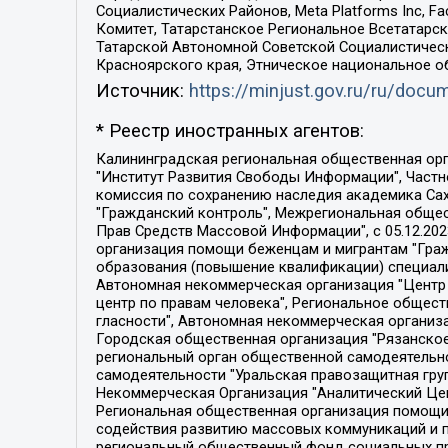
Социалистических Районов, Meta Platforms Inc, 
Комитет, Татарстанское Региональное Всетатар
Татарской Автономной Советской Социалистическ
Красноярского края, Этническое национальное о
Источник:
https://minjust.gov.ru/ru/doc
* Реестр иностранных агентов:
Калининградская региональная общественная организация "Экозащита!-Женсовет", Фонд содействия защите прав и свобод граждан "Общественный вердикт", Фонд "Институт Развития Свободы Информации", Частное учреждение "Информационное агентство МЕМО. РУ", Региональная общественная организация "Общественная комиссия по сохранению наследия академика Сахарова", Фонд поддержки свободы прессы, Санкт-Петербургская общественная правозащитная организация "Гражданский контроль", Межрегиональная общественная организация "Информационно-просветительский центр "Мемориал", Региональный Фонд "Центр Защиты Прав Средств Массовой Информации", с 05.12.2023 Фонд "Центр Защиты Прав Средств массовой информации", Региональная общественная благотворительная организация помощи беженцам и мигрантам "Гражданское содействие", Негосударственное образовательное учреждение дополнительного профессионального образования (повышение квалификации) специалистов "АКАДЕМИЯ ПО ПРАВАМ ЧЕЛОВЕКА", Свердловская региональная общественная организация "Сутяжник", Автономная некоммерческая организация "Центр независимых социологических исследований", Союз общественных объединений "Российский исследовательский центр по правам человека", Региональное общественное учреждение научно-информационный центр "МЕМОРИАЛ", Некоммерческая организация "Фонд защиты гласности", Автономная некоммерческая организация "Институт прав человека", Городская общественная организация "Екатеринбургское общество "МЕМОРИАЛ", Городская общественная организация "Рязанское историко-просветительское и правозащитное общество "Мемориал" (Рязанский Мемориал), Челябинский региональный орган общественной самодеятельности – женское общественное объединение "Женщины Евразии", Челябинский региональный орган общественной самодеятельности "Уральская правозащитная группа", Фонд содействия защите здоровья и социальной справедливости имени Андрея Рылькова, Автономная Некоммерческая Организация "Аналитический Центр Юрия Левады", Автономная некоммерческая организация социальной поддержки населения "Проект Апрель", Региональная общественная организация помощи женщинам и детям, находящимся в кризисной ситуации "Информационно-методический центр "Анна", Фонд содействия развитию массовых коммуникаций и правовому просвещению "Так-так-Так", Фонд содействия устойчивому развитию "Серебряная тайга", Свердловский региональный общественный фонд социальных проектов "Новое время", "Idel.Реалии", Кавказ.Реалии, Крым.Реалии, Телеканал Настоящее Время, Татаро-башкирская служба Радио Свобода (Azatliq Radiosi), Радио Свободная Европа/Радио Свобода (PCE/PC), "Сибирь.Реалии", "Фактограф", Благотворительный фонд помощи осужденным и их семьям, Автономная некоммерческая организация "Институт глобализации и социальных движений", Фонд "В защиту прав заключенных", Частное учреждение "Центр поддержки и содействия развитию средств массовой информации", Пензенский региональный общественный благотворительный фонд "Гражданский союз", "Север.Реалии", Некоммерческая организация Фонд "Правовая инициатива", 