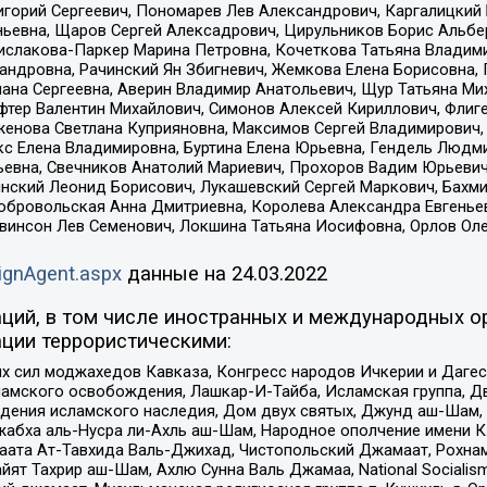
горий Сергеевич, Пономарев Лев Александрович, Каргалицкий 
ньевна, Щаров Сергей Алексадрович, Цирульников Борис Альбер
ислакова-Паркер Марина Петровна, Кочеткова Татьяна Владими
сандровна, Рачинский Ян Збигневич, Жемкова Елена Борисовна,
лана Сергеевна, Аверин Владимир Анатольевич, Щур Татьяна М
фтер Валентин Михайлович, Симонов Алексей Кириллович, Флиг
женова Светлана Куприяновна, Максимов Сергей Владимирович, 
кс Елена Владимировна, Буртина Елена Юрьевна, Гендель Людм
евна, Свечников Анатолий Мариевич, Прохоров Вадим Юрьевич
инский Леонид Борисович, Лукашевский Сергей Маркович, Бахм
Добровольская Анна Дмитриевна, Королева Александра Евгенье
евинсон Лев Семенович, Локшина Татьяна Иосифовна, Орлов Ол
ignAgent.aspx
данные на
24.03.2022
ций, в том числе иностранных и международных ор
ции террористическими:
ил моджахедов Кавказа, Конгресс народов Ичкерии и Дагеста
ламского освобождения, Лашкар-И-Тайба, Исламская группа, Дв
ения исламского наследия, Дом двух святых, Джунд аш-Шам, 
жабха аль-Нусра ли-Ахль аш-Шам, Народное ополчение имени К.
ата Ат-Тавхида Валь-Джихад, Чистопольский Джамаат, Рохнам
ят Тахрир аш-Шам, Ахлю Сунна Валь Джамаа, National Socialism