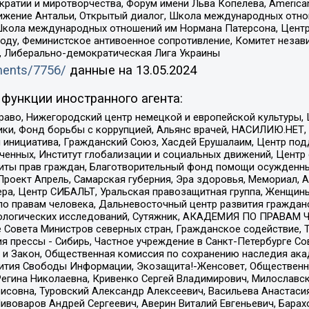
и и миротворчества, Форум имени Льва Копелева, American Counci
ое движение Антальи, Открытый диалог, Школа международных отн
Школа международных отношений им Нормана Патерсона, Центр
ду, Феминистское антивоенное сопротивление, Комитет независ
а, Либерально-демократическая Лига Украины
uments/7756/
данные на
13.05.2024
функции иностранного агента:
раво, Нижегородский центр немецкой и европейской культуры,
тики, Фонд борьбы с коррупцией, Альянс врачей, НАСИЛИЮ.НЕТ,
я инициатива, Гражданский Союз, Хасдей Ерушалаим, Центр по
юченных, Институт глобализации и социальных движений, Цент
ты прав граждан, Благотворительный фонд помощи осужденным
а, Проект Апрель, Самарская губерния, Эра здоровья, Мемориал
ера, Центр СИБАЛЬТ, Уральская правозащитная группа, Женщины
по правам человека, Дальневосточный центр развития гражданс
ологических исследований, Сутяжник, АКАДЕМИЯ ПО ПРАВАМ Ч
е Совета Министров северных стран, Гражданское содействие,
я прессы - Сибирь, Частное учреждение в Санкт-Петербурге С
 и Закон, Общественная комиссия по сохранению наследия ак
звития Свободы Информации, Экозащита!-Женсовет, Общественн
Регина Николаевна, Кривенко Сергей Владимирович, Милославс
совна, Туровский Александр Алексеевич, Васильева Анастасия
Пивоваров Андрей Сергеевич, Аверин Виталий Евгеньевич, Бара