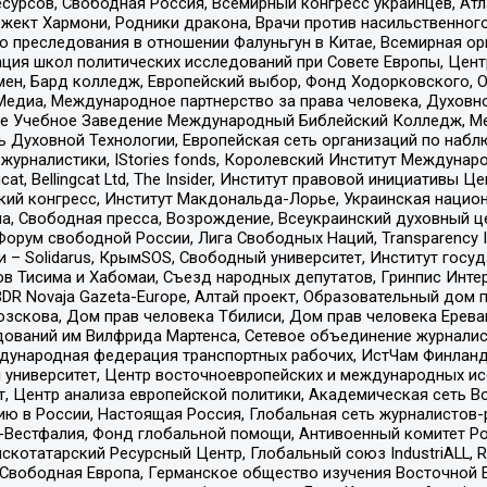
рсов, Свободная Россия, Всемирный конгресс украинцев, Атла
ект Хармони, Родники дракона, Врачи против насильственного
ию преследования в отношении Фалуньгун в Китае, Всемирная о
ация школ политических исследований при Совете Европы, Цен
мен, Бард колледж, Европейский выбор, Фонд Ходорковского,
едиа, Международное партнерство за права человека, Духовно
ое Учебное Заведение Международный Библейский Колледж, М
ь Духовной Технологии, Европейская сеть организаций по наб
урналистики, IStories fonds, Королевский Институт Между
gcat, Bellingcat Ltd, The Insider, Институт правовой инициатив
инский конгресс, Институт Макдональда-Лорье, Украинская нац
, Свободная пресса, Возрождение, Всеукраинский духовный цен
орум свободной России, Лига Свободных Наций, Transparеncy I
– Solidarus, КрымSOS, Свободный университет, Институт госу
в Тисима и Хабомаи, Съезд народных депутатов, Гринпис Инте
DR Novaja Gazeta-Europe, Алтай проект, Образовательный дом 
зскова, Дом прав человека Тбилиси, Дом прав человека Ерева
едований им Вилфрида Мартенса, Сетевое объединение журнали
Международная федерация транспортных рабочих, ИстЧам Финлан
й университет, Центр восточноевропейских и международных и
, Центр анализа европейской политики, Академическая сеть Во
ю в России, Настоящая Россия, Глобальная сеть журналистов
естфалия, Фонд глобальной помощи, Антивоенный комитет России,
татарский Ресурсный Центр, Глобальный союз IndustriALL, Russi
 Свободная Европа, Германское общество изучения Восточной 