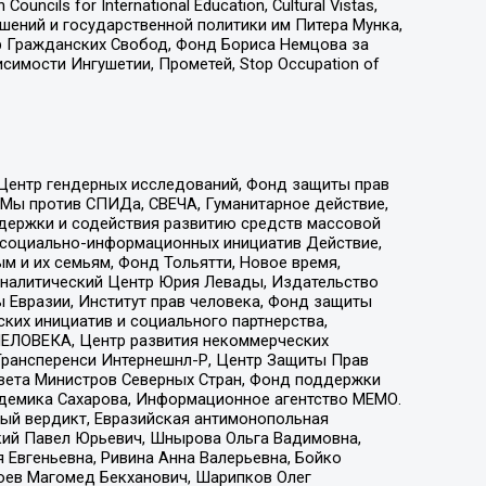
ls for International Education, Cultural Vistas,
ошений и государственной политики им Питера Мунка,
 Гражданских Свобод, Фонд Бориса Немцова за
имости Ингушетии, Прометей, Stop Occupation of
 Центр гендерных исследований, Фонд защиты прав
 Мы против СПИДа, СВЕЧА, Гуманитарное действие,
ддержки и содействия развитию средств массовой
р социально-информационных инициатив Действие,
 и их семьям, Фонд Тольятти, Новое время,
, Аналитический Центр Юрия Левады, Издательство
 Евразии, Институт прав человека, Фонд защиты
ких инициатив и социального партнерства,
ЕЛОВЕКА, Центр развития некоммерческих
 Трансперенси Интернешнл-Р, Центр Защиты Прав
овета Министров Северных Стран, Фонд поддержки
адемика Сахарова, Информационное агентство МЕМО.
ый вердикт, Евразийская антимонопольная
кий Павел Юрьевич, Шнырова Ольга Вадимовна,
 Евгеньевна, Ривина Анна Валерьевна, Бойко
хоев Магомед Бекханович, Шарипков Олег