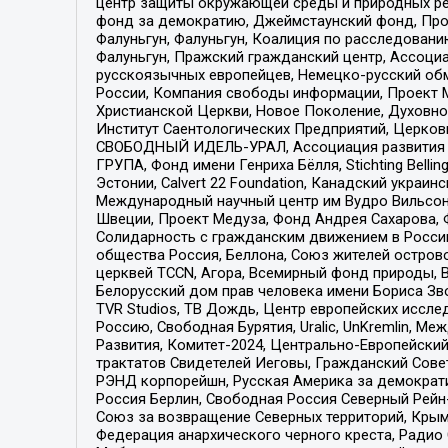
центр защиты окружающей среды и природных ресу
фонд за демократию, Джеймстаунский фонд, Прож
Фалуньгун, Фалуньгун, Коалиция по расследован
Фалуньгун, Пражский гражданский центр, Ассоци
русскоязычных европейцев, Немецко-русский об
России, Компания свободы информации, Проект М
Христианской Церкви, Новое Поколение, Духовн
Институт Саентологических Предприятий, Церков
СВОБОДНЫЙ ИДЕЛЬ-УРАЛ, Ассоциация развития ж
ГРУПА, Фонд имени Генриха Бёлля, Stichting Bellin
Эстонии, Calvert 22 Foundation, Канадский укра
Международный научный центр им Вудро Вильсона
Швеции, Проект Медуза, Фонд Андрея Сахарова, Ф
Солидарность с гражданским движением в России 
общества Россия, Беллона, Союз жителей острово
церквей TCCN, Агора, Всемирный фонд природы, B
Белорусский дом прав человека имени Бориса Зво
TVR Studios, ТВ Дождь, Центр европейских иссл
Россию, Свободная Бурятия, Uralic, UnKremlin, 
Развития, Комитет-2024, Центрально-Европейски
трактатов Свидетелей Иеговы, Гражданский Совет
РЭНД корпорейшн, Русская Америка за демократи
Россия Берлин, Свободная Россия Северный Рейн-В
Союз за возвращение Северных территорий, Крымско
Федерация анархического черного креста, Радио