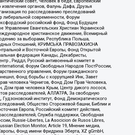
нтический совет, Человек в беде, Европейский
 извлечения органов, Фалунь Дафа, Друзья
рганизация по расследованию преследований
тр либеральной современности, Форум
 Оксфордский российский фонд, Фонд Будущее
е Управление Евангельских Христиан Украинской
еждународное христианское движение, Всемирный
людению за выборами, Республика Польша,
народных Отношений, КРИМСЬКА ПРАВОЗАХИСНА
ы Центральной и Восточной Европы, Фонд Открытой
иональная федерация Канады, Декабристы,
тр , Риддл, Русский антивоенный комитет в
nternational, Форум Свободных Народов ПостРоссии,
дарственного управления, Форум гражданского
рнешнл, Фонд борьбы с коррупцией Инк, Завет
прав человека Чернигов, Фонд Дом Прав Человека,
н, Дом прав человека Крым, Центр дикого лосося,
стов расследователей, АЛЛАТРА, За свободную
д, Гудзоновский институт, Фонд Демократического
сследований, Общество Сторожевой башни, Библии и
сточная Европа, Российский комитет действия,
-расследователей, Служба поддержки, Свободная
 Russie-Libertes, La Asocicion de Rusos Libres,
an Election Monitor, Article 19, Мнение медиа,
Европы, Фонд имени Фридриха Эберта, XZ gGmbH,