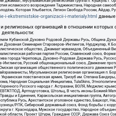
ий джамаат, Мусульманская религиозная группа п. Кушкуль г. 
ртия исламского возрождения Таджикистана, Народная самооб
олодёжь Которая Улыбается, Легион Свобода России, Айдар, Р
ie-i-ekstremistskie-organizacii-i-materialy.html
данные
и религиозных организаций в отношении которых 
 деятельности:
земли Кубанской Духовно Родовой Державы Русь, Община Духо
 Духовная Семинария Староверов-Инглингов, Нурджулар, К Бо
листическое общество, Джамаат мувахидов, Объединенный Вил
иалистическая рабочая партия России, Славянский союз, Форма
ива города Череповца, Духовно-Родовая Держава Русь, Русск
-Инглингов, Русский общенациональный союз, Движение против
 Омская организация общественного политического движения Р
йзрахманисты, Мусульманская религиозная организация п. Бо
краинская повстанческая армия, Тризуб им. Степана Бандеры, Бр
зма, Народная Социальная Инициатива, TulaSkins, Этнополитич
оренного Русского народа г. Астрахани, ВОЛЯ, Меджлис крымс
РЕВТАТПОД, Артподготовка, Штольц, В честь иконы Божией Мате
равды и Единения, Каракольская инициативная группа, Автогра
спублика Русь, Арестантское уголовное единство, Башкорт, Наци
окузнецк/РПК, Сибирский державный союз, Фонд борьбы с кор
округа г. Краснодара, Мужское государство, Народное объедин
ой области, Проект Штурм, Граждане СССР, Держава Союз Сов