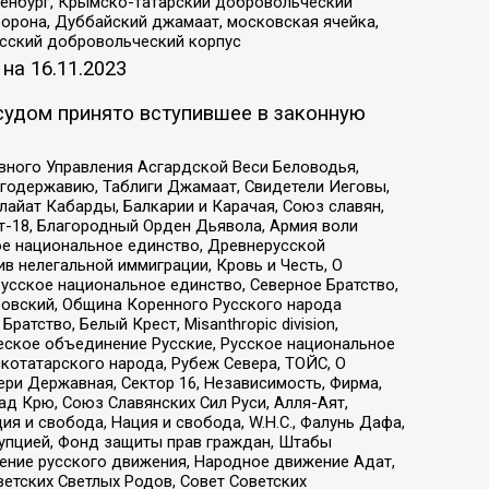
Оренбург, Крымско-татарский добровольческий
орона, Дуббайский джамаат, московская ячейка,
усский добровольческий корпус
 на
16.11.2023
судом принято вступившее в законную
вного Управления Асгардской Веси Беловодья,
годержавию, Таблиги Джамаат, Свидетели Иеговы,
айат Кабарды, Балкарии и Карачая, Союз славян,
т-18, Благородный Орден Дьявола, Армия воли
ое национальное единство, Древнерусской
 нелегальной иммиграции, Кровь и Честь, О
усское национальное единство, Северное Братство,
ровский, Община Коренного Русского народа
атство, Белый Крест, Misanthropic division,
еское объединение Русские, Русское национальное
котатарского народа, Рубеж Севера, ТОЙС, О
ри Державная, Сектор 16, Независимость, Фирма,
д Крю, Союз Славянских Сил Руси, Алля-Аят,
я и свобода, Нация и свобода, W.H.С., Фалунь Дафа,
рупцией, Фонд защиты прав граждан, Штабы
ение русского движения, Народное движение Адат,
етских Светлых Родов, Совет Советских