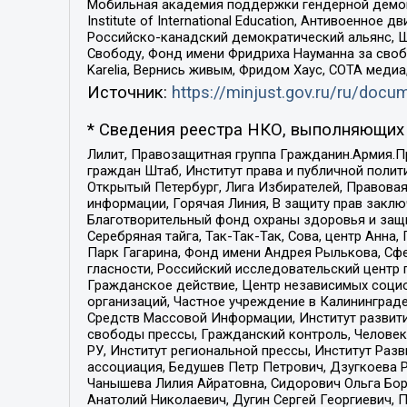
Мобильная академия поддержки гендерной демократи
Institute of International Education, Антивоенн
Российско-канадский демократический альянс, 
Свободу, Фонд имени Фридриха Науманна за свобо
Karelia, Вернись живым, Фридом Хаус, СОТА меди
Источник:
https://minjust.gov.ru/ru/doc
* Сведения реестра НКО, выполняющих 
Лилит, Правозащитная группа Гражданин.Армия.П
граждан Штаб, Институт права и публичной поли
Открытый Петербург, Лига Избирателей, Правова
информации, Горячая Линия, В защиту прав закл
Благотворительный фонд охраны здоровья и защи
Серебряная тайга, Так-Так-Так, Сова, центр Анн
Парк Гагарина, Фонд имени Андрея Рылькова, Сф
гласности, Российский исследовательский центр 
Гражданское действие, Центр независимых соци
организаций, Частное учреждение в Калининград
Средств Массовой Информации, Институт развити
свободы прессы, Гражданский контроль, Человек
РУ, Институт региональной прессы, Институт Ра
ассоциация, Бедушев Петр Петрович, Дзугкоева 
Чанышева Лилия Айратовна, Сидорович Ольга Бори
Анатолий Николаевич, Дугин Сергей Георгиевич, 