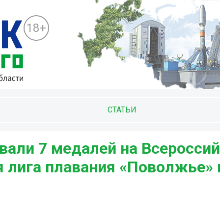
18+
СТАТЬИ
вали 7 медалей на Всеросси
я лига плавания «Поволжье» 