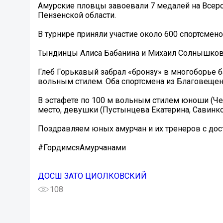
Амурские пловцы завоевали 7 медалей на Всеро
Пензенской области.
В турнире приняли участие около 600 спортсмен
Тындинцы Алиса Бабанина и Михаил Солнышков 
Глеб Горькавый забрал «бронзу» в многоборье ба
вольным стилем. Оба спортсмена из Благовещен
В эстафете по 100 м вольным стилем юноши (Че
место, девушки (Пустынцева Екатерина, Савинко
Поздравляем юных амурчан и их тренеров с дос
#ГордимсяАмурчанами
ДОСШ ЗАТО ЦИОЛКОВСКИЙ
108