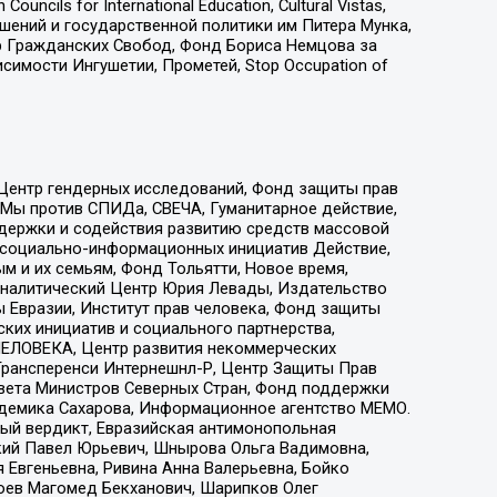
ls for International Education, Cultural Vistas,
ошений и государственной политики им Питера Мунка,
 Гражданских Свобод, Фонд Бориса Немцова за
имости Ингушетии, Прометей, Stop Occupation of
 Центр гендерных исследований, Фонд защиты прав
 Мы против СПИДа, СВЕЧА, Гуманитарное действие,
ддержки и содействия развитию средств массовой
р социально-информационных инициатив Действие,
 и их семьям, Фонд Тольятти, Новое время,
, Аналитический Центр Юрия Левады, Издательство
 Евразии, Институт прав человека, Фонд защиты
ких инициатив и социального партнерства,
ЕЛОВЕКА, Центр развития некоммерческих
 Трансперенси Интернешнл-Р, Центр Защиты Прав
овета Министров Северных Стран, Фонд поддержки
адемика Сахарова, Информационное агентство МЕМО.
ый вердикт, Евразийская антимонопольная
кий Павел Юрьевич, Шнырова Ольга Вадимовна,
 Евгеньевна, Ривина Анна Валерьевна, Бойко
хоев Магомед Бекханович, Шарипков Олег