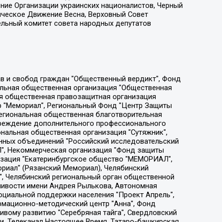
ение Организации украинских националистов, Черный
ическое Движение Весна, Верховный Совет
ельный комитет совета народных депутатов
ции социально-правовых программ "Лилит", Дальневосточное общественное движение "Маяк", Санкт-Петербургская ЛГБТ-инициативная группа "Выход", Инициативная группа ЛГБТ+ "Реверс", Алексеев Андрей Викторович, Бекбулатова Таисия Львовна, Беляев Иван Михайлович, Владыкина Елена Сергеевна, Гельман Марат Александрович, Никульшина Вероника Юрьевна, Толоконникова Надежда Андреевна, Шендерович Виктор Анатольевич, Общество с ограниченной ответственностью "Данное сообщение", Общество с ограниченной ответственностью Издательский дом "Новая глава", Айнбиндер Александра Александровна, Московский комьюнити-центр для ЛГБТ+инициатив, Благотворительный фонд развития филантропии, Deutsche Welle (Германия, Kurt-Schumacher-Strasse 3, 53113 Bonn), Борзунова Мария Михайловна, Воробьев Виктор Викторович, Голубева Анна Львовна, Константинова Алла Михайловна, Малкова Ирина Владимировна, Мурадов Мурад Абдулгалимович, Осетинская Елизавета Николаевна, Понасенков Евгений Николаевич, Ганапольский Матвей Юрьевич, Киселев Евгений Алексеевич, Борухович Ирина Григорьевна, Дремин Иван Тимофеевич, Дубровский Дмитрий Викторович, Красноярская региональная общественная организация поддержки и развития альтернативных образовательных технологий и межкультурных коммуникаций "ИНТЕРРА", Маяковская Екатерина Алексеевна, Фейгин Марк Захарович, Филимонов Андрей Викторович, Дзугкоева Регина Николаевна, Доброхотов Роман Александрович, Дудь Юрий Александрович, Елкин Сергей Владимирович, Кругликов Кирилл Игоревич, Сабунаева Мария Леонидовна, Семенов Алексей Владимирович, Шаинян Карен Багратович, Шульман Екатерина Михайловна, Асафьев Артур Валерьевич, Вахштайн Виктор Семенович, Венедиктов Алексей Алексеевич, Лушникова Екатерина Евгеньевна, Волков Леонид Михайлович, Невзоров Александр Глебович, Пархоменко Сергей Борисович, Сироткин Ярослав Николаевич, Кара-Мурза Владимир Владимирович, Баранова Наталья Владимировна, Гозман Леонид Яковлевич, Кагарлицкий Борис Юльевич, Климарев Михаил Валерьевич, Милов Владимир Станиславович, Автономная некоммерческая организация Краснодарский центр современного искусства "Типография", Моргенштерн Алишер Тагирович, Соболь Любовь Эдуардовна, Общество с ограниченной ответственностью "ЛИЗА НОРМ", Каспаров Гарри Кимович, Ходорковский Михаил Борисович, Общество с ограниченной ответственностью "Апрельские тезисы", Данилович Ирина Брониславовна, Кашин Олег Владимирович, Петров Николай Владимирович, Пивоваров Алексей Владимирович, Соколов Михаил Владимирович, Цветкова Юлия Владимировна, Чичваркин Евгений Александрович, Комитет против пыток/Команда против пыток, Общество с ограниченной ответственностью "Первый научный", Общество с ограниченной ответственностью "Вертолет и ко", Белоцерковская Вероника Борисовна, Кац Максим Евгеньевич, Лазарева Татьяна Юрьевна, Шаведдинов Руслан Табризович, Яшин Илья Валерьевич, Общество с ограниченной ответственностью "Иноагент ААВ", Алешковский Дмитрий Петрович, Альбац Евгения Марковна, Быков Дмитрий Львович, Галямина Юлия Евгеньевна, Лойко Сергей Леонидович, Мартынов Кирилл Константинович, Медведев Сергей Александрович, Крашенинников Федор Геннадиевич, Гордеева Катерина Вл