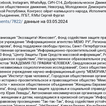
Facebook, Instagram, WhatsApp, СИЧ-С14, Добровольческое Движ
ское общественное движение, Невоград, Молодежное Демократ
ой Республики, Конгресс ойрат-калмыцкого народа, Исполнит
бъединение, ЛГБТ, Я.МЫ Сергей Фургал
uments/7822/
данные на
03.05.2024
Общество с ограниченной ответственностью "Радио Свободная Европа/Радио Свобода", Чешское информационное агентство "MEDIUM-ORIENT", Красноярская региональная общественная организация "Мы против СПИДа", Камалягин Денис Николаевич, Маркелов Сергей Евгеньевич, Пономарев Лев Александрович, Савицкая Людмила Алексеевна, Автономная некоммерческая организация "Центр по работе с проблемой насилия "НАСИЛИЮ.НЕТ", Межрегиональный профессиональный союз работников здравоохранения "Альянс врачей", Юридическое лицо, зарегистрированное в Латвийской Республике, SIA "Medusa Project" (регистрационный номер 40103797863, дата регистрации 10.06.2014), Некоммерческая организация "Фонд по борьбе с коррупцией", Автономная некоммерческая организация "Институт права и публичной политики", Баданин Роман Сергеевич, Гликин Максим Александрович, Железнова Мария Михайловна, Лукьянова Юлия Сергеевна, Маетная Елизавета Витальевна, Маняхин Петр Борисович, Чуракова Ольга Владимировна, Ярош Юлия Петровна, Юридическое лицо "The Insider SIA", зарегистрированное в Риге, Латвийская Республика (дата регистрации 26.06.2015), являющееся администратором доменного имени интернет-издания "The Insider SIA", https://theins.ru, Постернак Алексей Евгеньевич, Рубин Михаил Аркадьевич, Анин Роман Александрович, Юридическое лицо Istories fonds, зарегистрированное в Латвийской Республике (регистрационный номер 50008295751, дата регистрации 24.02.2020), Великовский Дмитрий Александрович, Долинина Ирина Николаевна, Мароховская Алеся Алексеевна, Шлейнов Роман Юрьевич, Шмагун Олеся Валентиновна, Общество с ограниченной ответственностью "Альтаир 2021", Общество с ограниченной ответственностью "Вега 2021", Общество с ограниченной ответственностью "Главный редактор 2021", Общество с ограниченной ответственностью "Ромашки монолит", Важенков Артем Валерьевич, Ивановская областная общественная организация "Центр гендерных исследований", Гурман Юрий Альбертович, Медиапроект "ОВД-Инфо", Егоров Владимир Владимирович, Жилинский Владимир Александрович, Общество с ограниченной ответственностью "ЗП", Иванова София Юрьевна, Карезина Инна Павловна, Кильтау Екатерина Викторовна, Петров Алексей Викторович, Пискунов Сергей Евгеньевич, Смирнов Сергей Сергеевич, Тихонов Михаил Сергеевич, Общество с ограниченной ответственностью "ЖУРНАЛИСТ-ИНОСТРАННЫЙ АГЕНТ", Арапова Галина Юрьевна, Вольтская Татьяна Анатольевна, Американская компания "Mason G.E.S. Anonymous Foundation" (США), являющаяся владельцем интернет-издания https://mnews.world/, Компания "Stichting Bellingcat", зарегистрированная в Нидерландах (дата регистрации 11.07.2018), Захаров Андрей Вячеславович, Клепиковская Екатерина Дмитриевна, Общество с ограниченной ответственностью "МЕМО", Перл Роман Александрович, Симонов Евгений Алексеевич, Соловьева Елена Анатольевна, Сотников Даниил Владимирович, Сурначева Елизавета Дмитриевна, Автономная некоммерческая организация по защите прав человека и информированию населения "Якутия – Наше Мнение", Общество с ограниченной ответственностью "Москоу диджитал медиа", с 26.01.2023 Общество с ограниченной ответственностью "Чайка Белые сады", Ветошкина Валерия Валерьевна, Заговора Максим Александрович, Межрегиональное общественное движение "Российская ЛГБТ - сеть", Оленичев Максим Владимирович, Павлов Иван Юрьевич, Скворцова Елена Сергеевна, Общество с ограниченной ответственностью "Как бы инагент", Кочетков Игорь Викторович, Общество с ограниченной ответственностью "Честные выборы", Еланчик Олег Александрович, Общество с ограниченной ответственностью "Нобелевский призыв", Гималова Регина Эмилевна, Григорьев Андрей Валерьевич, Григорьева Алина Александровна, Ассоциация по содействию защите прав призывников, альтернативнослужащих и военнослужащих "Правозащитная группа "Гражданин.Армия.Право", Хисамова Регина Фаритовна, Автономная некоммерческая организация по реализа