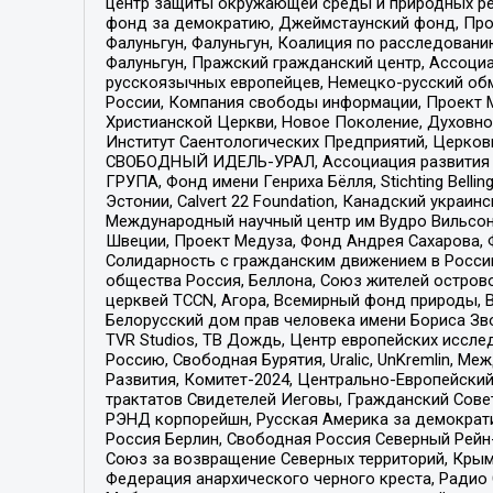
центр защиты окружающей среды и природных ресу
фонд за демократию, Джеймстаунский фонд, Прож
Фалуньгун, Фалуньгун, Коалиция по расследован
Фалуньгун, Пражский гражданский центр, Ассоци
русскоязычных европейцев, Немецко-русский об
России, Компания свободы информации, Проект М
Христианской Церкви, Новое Поколение, Духовн
Институт Саентологических Предприятий, Церков
СВОБОДНЫЙ ИДЕЛЬ-УРАЛ, Ассоциация развития ж
ГРУПА, Фонд имени Генриха Бёлля, Stichting Bellin
Эстонии, Calvert 22 Foundation, Канадский укра
Международный научный центр им Вудро Вильсона
Швеции, Проект Медуза, Фонд Андрея Сахарова, Ф
Солидарность с гражданским движением в России 
общества Россия, Беллона, Союз жителей острово
церквей TCCN, Агора, Всемирный фонд природы, B
Белорусский дом прав человека имени Бориса Зво
TVR Studios, ТВ Дождь, Центр европейских иссл
Россию, Свободная Бурятия, Uralic, UnKremlin, 
Развития, Комитет-2024, Центрально-Европейски
трактатов Свидетелей Иеговы, Гражданский Совет
РЭНД корпорейшн, Русская Америка за демократи
Россия Берлин, Свободная Россия Северный Рейн-В
Союз за возвращение Северных территорий, Крымско
Федерация анархического черного креста, Радио