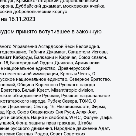
Оренбург, Крымско-татарский добровольческий
орона, Дуббайский джамаат, московская ячейка,
усский добровольческий корпус
 на
16.11.2023
судом принято вступившее в законную
вного Управления Асгардской Веси Беловодья,
годержавию, Таблиги Джамаат, Свидетели Иеговы,
айат Кабарды, Балкарии и Карачая, Союз славян,
т-18, Благородный Орден Дьявола, Армия воли
ое национальное единство, Древнерусской
 нелегальной иммиграции, Кровь и Честь, О
усское национальное единство, Северное Братство,
ровский, Община Коренного Русского народа
атство, Белый Крест, Misanthropic division,
еское объединение Русские, Русское национальное
котатарского народа, Рубеж Севера, ТОЙС, О
ри Державная, Сектор 16, Независимость, Фирма,
д Крю, Союз Славянских Сил Руси, Алля-Аят,
я и свобода, Нация и свобода, W.H.С., Фалунь Дафа,
рупцией, Фонд защиты прав граждан, Штабы
ение русского движения, Народное движение Адат,
етских Светлых Родов, Совет Советских