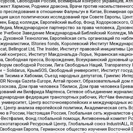
рсов, Свободная Россия, Всемирный конгресс украинцев, Атла
ект Хармони, Родники дракона, Врачи против насильственного
ию преследования в отношении Фалуньгун в Китае, Всемирная о
ация школ политических исследований при Совете Европы, Цен
мен, Бард колледж, Европейский выбор, Фонд Ходорковского,
едиа, Международное партнерство за права человека, Духовно
ое Учебное Заведение Международный Библейский Колледж, М
ь Духовной Технологии, Европейская сеть организаций по наб
урналистики, IStories fonds, Королевский Институт Между
gcat, Bellingcat Ltd, The Insider, Институт правовой инициатив
инский конгресс, Институт Макдональда-Лорье, Украинская нац
, Свободная пресса, Возрождение, Всеукраинский духовный цен
орум свободной России, Лига Свободных Наций, Transparеncy I
– Solidarus, КрымSOS, Свободный университет, Институт госу
в Тисима и Хабомаи, Съезд народных депутатов, Гринпис Инте
DR Novaja Gazeta-Europe, Алтай проект, Образовательный дом 
зскова, Дом прав человека Тбилиси, Дом прав человека Ерева
едований им Вилфрида Мартенса, Сетевое объединение журнали
Международная федерация транспортных рабочих, ИстЧам Финлан
й университет, Центр восточноевропейских и международных и
, Центр анализа европейской политики, Академическая сеть Во
ю в России, Настоящая Россия, Глобальная сеть журналистов
естфалия, Фонд глобальной помощи, Антивоенный комитет России,
татарский Ресурсный Центр, Глобальный союз IndustriALL, Russi
 Свободная Европа, Германское общество изучения Восточной 