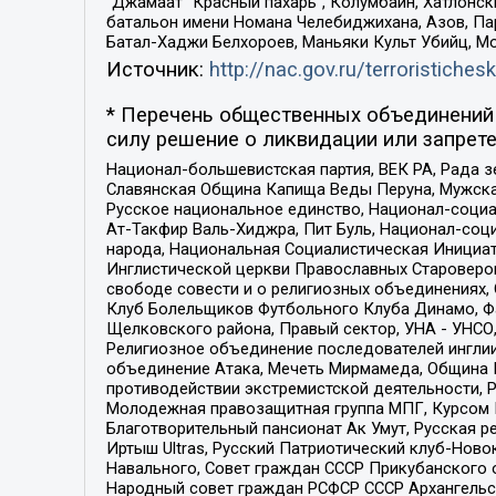
“Джамаат “Красный пахарь”, Колумбайн, Хатлонск
батальон имени Номана Челебиджихана, Азов, Па
Батал-Хаджи Белхороев, Маньяки Культ Убийц, М
Источник:
http://nac.gov.ru/terroristichesk
* Перечень общественных объединений 
силу решение о ликвидации или запрете
Национал-большевистская партия, ВЕК РА, Рада 
Славянская Община Капища Веды Перуна, Мужская
Русское национальное единство, Национал-социа
Ат-Такфир Валь-Хиджра, Пит Буль, Национал-соц
народа, Национальная Социалистическая Инициат
Инглистической церкви Православных Староверов
свободе совести и о религиозных объединениях,
Клуб Болельщиков Футбольного Клуба Динамо, Фа
Щелковского района, Правый сектор, УНА - УНСО, У
Религиозное объединение последователей инглии
объединение Атака, Мечеть Мирмамеда, Община К
противодействии экстремистской деятельности, 
Молодежная правозащитная группа МПГ, Курсом П
Благотворительный пансионат Ак Умут, Русская ре
Иртыш Ultras, Русский Патриотический клуб-Нов
Навального, Совет граждан СССР Прикубанского 
Народный совет граждан РСФСР СССР Архангельск