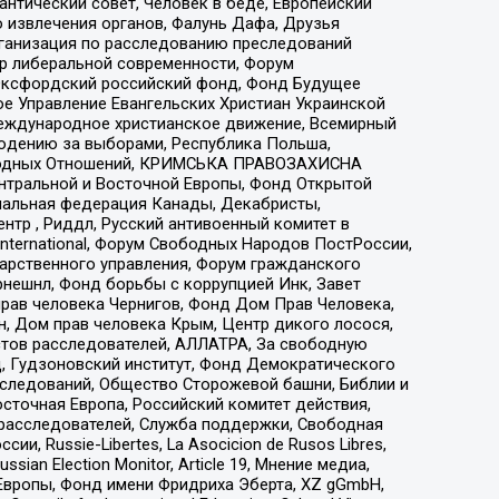
нтический совет, Человек в беде, Европейский
 извлечения органов, Фалунь Дафа, Друзья
рганизация по расследованию преследований
тр либеральной современности, Форум
 Оксфордский российский фонд, Фонд Будущее
е Управление Евангельских Христиан Украинской
еждународное христианское движение, Всемирный
людению за выборами, Республика Польша,
народных Отношений, КРИМСЬКА ПРАВОЗАХИСНА
ы Центральной и Восточной Европы, Фонд Открытой
иональная федерация Канады, Декабристы,
тр , Риддл, Русский антивоенный комитет в
nternational, Форум Свободных Народов ПостРоссии,
дарственного управления, Форум гражданского
рнешнл, Фонд борьбы с коррупцией Инк, Завет
прав человека Чернигов, Фонд Дом Прав Человека,
н, Дом прав человека Крым, Центр дикого лосося,
стов расследователей, АЛЛАТРА, За свободную
д, Гудзоновский институт, Фонд Демократического
сследований, Общество Сторожевой башни, Библии и
сточная Европа, Российский комитет действия,
-расследователей, Служба поддержки, Свободная
 Russie-Libertes, La Asocicion de Rusos Libres,
an Election Monitor, Article 19, Мнение медиа,
Европы, Фонд имени Фридриха Эберта, XZ gGmbH,