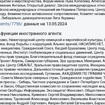
и и миротворчества, Форум имени Льва Копелева, American Counci
ое движение Антальи, Открытый диалог, Школа международных отн
Школа международных отношений им Нормана Патерсона, Центр
ду, Феминистское антивоенное сопротивление, Комитет независ
а, Либерально-демократическая Лига Украины
uments/7756/
данные на
13.05.2024
функции иностранного агента:
раво, Нижегородский центр немецкой и европейской культуры,
тики, Фонд борьбы с коррупцией, Альянс врачей, НАСИЛИЮ.НЕТ,
я инициатива, Гражданский Союз, Хасдей Ерушалаим, Центр по
юченных, Институт глобализации и социальных движений, Цент
ты прав граждан, Благотворительный фонд помощи осужденным
а, Проект Апрель, Самарская губерния, Эра здоровья, Мемориал
ера, Центр СИБАЛЬТ, Уральская правозащитная группа, Женщины
по правам человека, Дальневосточный центр развития гражданс
ологических исследований, Сутяжник, АКАДЕМИЯ ПО ПРАВАМ Ч
е Совета Министров северных стран, Гражданское содействие,
я прессы - Сибирь, Частное учреждение в Санкт-Петербурге С
 и Закон, Общественная комиссия по сохранению наследия ак
звития Свободы Информации, Экозащита!-Женсовет, Общественн
Регина Николаевна, Кривенко Сергей Владимирович, Милославс
совна, Туровский Александр Алексеевич, Васильева Анастасия
Пивоваров Андрей Сергеевич, Аверин Виталий Евгеньевич, Бара