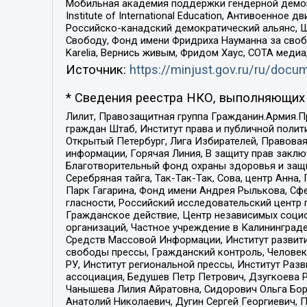
Мобильная академия поддержки гендерной демократи
Institute of International Education, Антивоенн
Российско-канадский демократический альянс, 
Свободу, Фонд имени Фридриха Науманна за свобо
Karelia, Вернись живым, Фридом Хаус, СОТА меди
Источник:
https://minjust.gov.ru/ru/doc
* Сведения реестра НКО, выполняющих 
Лилит, Правозащитная группа Гражданин.Армия.П
граждан Штаб, Институт права и публичной поли
Открытый Петербург, Лига Избирателей, Правова
информации, Горячая Линия, В защиту прав закл
Благотворительный фонд охраны здоровья и защи
Серебряная тайга, Так-Так-Так, Сова, центр Анн
Парк Гагарина, Фонд имени Андрея Рылькова, Сф
гласности, Российский исследовательский центр 
Гражданское действие, Центр независимых соци
организаций, Частное учреждение в Калининград
Средств Массовой Информации, Институт развити
свободы прессы, Гражданский контроль, Человек
РУ, Институт региональной прессы, Институт Ра
ассоциация, Бедушев Петр Петрович, Дзугкоева 
Чанышева Лилия Айратовна, Сидорович Ольга Бори
Анатолий Николаевич, Дугин Сергей Георгиевич, 