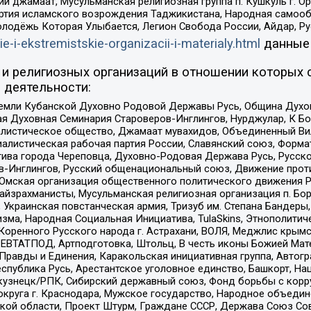
ий джамаат, Мусульманская религиозная группа п. Кушкуль г. 
ртия исламского возрождения Таджикистана, Народная самооб
олодёжь Которая Улыбается, Легион Свобода России, Айдар, Р
ie-i-ekstremistskie-organizacii-i-materialy.html
данные
и религиозных организаций в отношении которых 
 деятельности:
земли Кубанской Духовно Родовой Державы Русь, Община Духо
 Духовная Семинария Староверов-Инглингов, Нурджулар, К Бо
листическое общество, Джамаат мувахидов, Объединенный Вил
иалистическая рабочая партия России, Славянский союз, Форма
ива города Череповца, Духовно-Родовая Держава Русь, Русск
-Инглингов, Русский общенациональный союз, Движение против
 Омская организация общественного политического движения Р
йзрахманисты, Мусульманская религиозная организация п. Бо
краинская повстанческая армия, Тризуб им. Степана Бандеры, Бр
зма, Народная Социальная Инициатива, TulaSkins, Этнополитич
оренного Русского народа г. Астрахани, ВОЛЯ, Меджлис крымс
РЕВТАТПОД, Артподготовка, Штольц, В честь иконы Божией Мате
равды и Единения, Каракольская инициативная группа, Автогра
спублика Русь, Арестантское уголовное единство, Башкорт, Наци
окузнецк/РПК, Сибирский державный союз, Фонд борьбы с кор
округа г. Краснодара, Мужское государство, Народное объедин
ой области, Проект Штурм, Граждане СССР, Держава Союз Сов