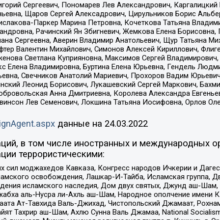
горий Сергеевич, Пономарев Лев Александрович, Каргалицкий 
ньевна, Щаров Сергей Алексадрович, Цирульников Борис Альбер
ислакова-Паркер Марина Петровна, Кочеткова Татьяна Владими
сандровна, Рачинский Ян Збигневич, Жемкова Елена Борисовна,
лана Сергеевна, Аверин Владимир Анатольевич, Щур Татьяна М
фтер Валентин Михайлович, Симонов Алексей Кириллович, Флиг
женова Светлана Куприяновна, Максимов Сергей Владимирович, 
кс Елена Владимировна, Буртина Елена Юрьевна, Гендель Людм
евна, Свечников Анатолий Мариевич, Прохоров Вадим Юрьевич
инский Леонид Борисович, Лукашевский Сергей Маркович, Бахм
Добровольская Анна Дмитриевна, Королева Александра Евгенье
евинсон Лев Семенович, Локшина Татьяна Иосифовна, Орлов Ол
ignAgent.aspx
данные на
24.03.2022
ций, в том числе иностранных и международных ор
ции террористическими:
ил моджахедов Кавказа, Конгресс народов Ичкерии и Дагеста
ламского освобождения, Лашкар-И-Тайба, Исламская группа, Дв
ения исламского наследия, Дом двух святых, Джунд аш-Шам, 
жабха аль-Нусра ли-Ахль аш-Шам, Народное ополчение имени К.
ата Ат-Тавхида Валь-Джихад, Чистопольский Джамаат, Рохнам
ят Тахрир аш-Шам, Ахлю Сунна Валь Джамаа, National Socialism