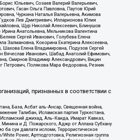
Борис Юльевич, Созаев Валерий Валерьевич,
тович, Гасан Ольга Павловна, Паутов Юрий
ровна, Чуркина Наталья Валерьевна, Акимова
 Гудков Лев Дмитриевич, Илларионова Юлия
ихайловна, Щур Николай Алексеевич, Блинушов
е Ирина Анатольевна, Мельникова Валентина
Беляев Сергей Иванович, Голубева Елена
ила Залмановна, Кокорина Екатерина Алексеевна,
, Шахова Елена Владимировна, Подузов Сергей
ин Вячеслав Иванович, Шабад Анатолий Ефимович,
вна, Смирнов Владимир Александрович, Вицин
ег Петрович, Полякова Мара Федоровна, Резник
ганизаций, признанных в соответствии с
на, База, Асбат аль-Ансар, Священная война,
ижение Талибан, Исламская партия Туркестана,
Исламский джихад, Аль-Каида, Имарат Кавказ,
 Минина и Д. Пожарского, Аджр от Аллаха Субхану
о ба суи давлати исломи, Террористическое
/White Power, Артподготовка, Религиозная группа