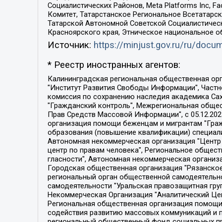
Социалистических Районов, Meta Platforms Inc, 
Комитет, Татарстанское Региональное Всетатар
Татарской Автономной Советской Социалистическ
Красноярского края, Этническое национальное о
Источник:
https://minjust.gov.ru/ru/doc
* Реестр иностранных агентов:
Калининградская региональная общественная организация "Экозащита!-Женсовет", Фонд содействия защите прав и свобод граждан "Общественный вердикт", Фонд "Институт Развития Свободы Информации", Частное учреждение "Информационное агентство МЕМО. РУ", Региональная общественная организация "Общественная комиссия по сохранению наследия академика Сахарова", Фонд поддержки свободы прессы, Санкт-Петербургская общественная правозащитная организация "Гражданский контроль", Межрегиональная общественная организация "Информационно-просветительский центр "Мемориал", Региональный Фонд "Центр Защиты Прав Средств Массовой Информации", с 05.12.2023 Фонд "Центр Защиты Прав Средств массовой информации", Региональная общественная благотворительная организация помощи беженцам и мигрантам "Гражданское содействие", Негосударственное образовательное учреждение дополнительного профессионального образования (повышение квалификации) специалистов "АКАДЕМИЯ ПО ПРАВАМ ЧЕЛОВЕКА", Свердловская региональная общественная организация "Сутяжник", Автономная некоммерческая организация "Центр независимых социологических исследований", Союз общественных объединений "Российский исследовательский центр по правам человека", Региональное общественное учреждение научно-информационный центр "МЕМОРИАЛ", Некоммерческая организация "Фонд защиты гласности", Автономная некоммерческая организация "Институт прав человека", Городская общественная организация "Екатеринбургское общество "МЕМОРИАЛ", Городская общественная организация "Рязанское историко-просветительское и правозащитное общество "Мемориал" (Рязанский Мемориал), Челябинский региональный орган общественной самодеятельности – женское общественное объединение "Женщины Евразии", Челябинский региональный орган общественной самодеятельности "Уральская правозащитная группа", Фонд содействия защите здоровья и социальной справедливости имени Андрея Рылькова, Автономная Некоммерческая Организация "Аналитический Центр Юрия Левады", Автономная некоммерческая организация социальной поддержки населения "Проект Апрель", Региональная общественная организация помощи женщинам и детям, находящимся в кризисной ситуации "Информационно-методический центр "Анна", Фонд содействия развитию массовых коммуникаций и правовому просвещению "Так-так-Так", Фонд содействия устойчивому развитию "Серебряная тайга", Свердловский региональный общественный фонд социальных проектов "Новое время", "Idel.Реалии", Кавказ.Реалии, Крым.Реалии, Телеканал Настоящее Время, Татаро-башкирская служба Радио Свобода (Azatliq Radiosi), Радио Свободная Европа/Радио Свобода (PCE/PC), "Сибирь.Реалии", "Фактограф", Благотворительный фонд помощи осужденным и их семьям, Автономная некоммерческая организация "Институт глобализации и социальных движений", Фонд "В защиту прав заключенных", Частное учреждение "Центр поддержки и содействия развитию средств массовой информации", Пензенский региональный общественный благотворительный фонд "Гражданский союз", "Север.Реалии", Некоммерческая организация Фонд "Правовая инициатива", 