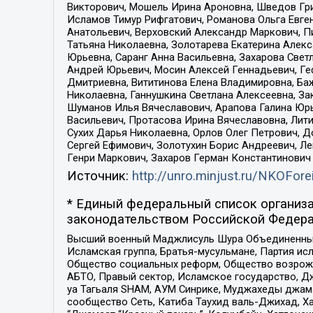
Викторович, Мошель Ирина Ароновна, Шведов Гри
Исламов Тимур Рифгатович, Романова Ольга Евге
Анатольевич, Верховский Александр Маркович, П
Татьяна Николаевна, Золотарева Екатерина Алек
Юрьевна, Саранг Анна Васильевна, Захарова Свет
Андрей Юрьевич, Мосин Алексей Геннадьевич, Ге
Дмитриевна, Вититинова Елена Владимировна, Ба
Николаевна, Ганнушкина Светлана Алексеевна, За
Шуманов Илья Вячеславович, Арапова Галина Юрь
Васильевич, Протасова Ирина Вячеславовна, Лит
Сухих Дарья Николаевна, Орлов Олег Петрович, 
Сергей Ефимович, Золотухин Борис Андреевич, Л
Генри Маркович, Захаров Герман Константинович
Источник:
http://unro.minjust.ru/NKOFore
* Единый федеральный список организа
законодательством Российской Федера
Высший военный Маджлисуль Шура Объединенных с
Исламская группа, Братья-мусульмане, Партия ис
Общество социальных реформ, Общество возрожд
АБТО, Правый сектор, Исламское государство, Д
уа Тагьаля SHAM, АУМ Синрике, Муджахеды джама
сообщество Сеть, Катиба Таухид валь-Джихад, Хай