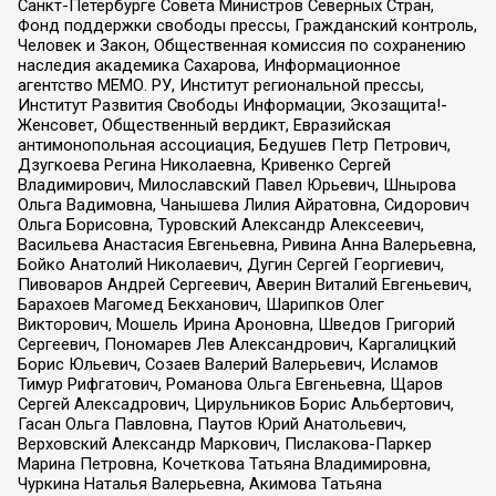
Санкт-Петербурге Совета Министров Северных Стран,
Фонд поддержки свободы прессы, Гражданский контроль,
Человек и Закон, Общественная комиссия по сохранению
наследия академика Сахарова, Информационное
агентство МЕМО. РУ, Институт региональной прессы,
Институт Развития Свободы Информации, Экозащита!-
Женсовет, Общественный вердикт, Евразийская
антимонопольная ассоциация, Бедушев Петр Петрович,
Дзугкоева Регина Николаевна, Кривенко Сергей
Владимирович, Милославский Павел Юрьевич, Шнырова
Ольга Вадимовна, Чанышева Лилия Айратовна, Сидорович
Ольга Борисовна, Туровский Александр Алексеевич,
Васильева Анастасия Евгеньевна, Ривина Анна Валерьевна,
Бойко Анатолий Николаевич, Дугин Сергей Георгиевич,
Пивоваров Андрей Сергеевич, Аверин Виталий Евгеньевич,
Барахоев Магомед Бекханович, Шарипков Олег
Викторович, Мошель Ирина Ароновна, Шведов Григорий
Сергеевич, Пономарев Лев Александрович, Каргалицкий
Борис Юльевич, Созаев Валерий Валерьевич, Исламов
Тимур Рифгатович, Романова Ольга Евгеньевна, Щаров
Сергей Алексадрович, Цирульников Борис Альбертович,
Гасан Ольга Павловна, Паутов Юрий Анатольевич,
Верховский Александр Маркович, Пислакова-Паркер
Марина Петровна, Кочеткова Татьяна Владимировна,
Чуркина Наталья Валерьевна, Акимова Татьяна