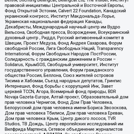
правовой инициативы Центральной и Восточной Европы,
Фонд Открытой Эстонии, Calvert 22 Foundation, Канадский
украинский конгресс, Институт Макдональда-Лорье,
Украинская национальная федерация Канады,
Декабристы, Международный научный центр им Вудро
Вильсона, Свободная пресса, Возрождение, Всеукраинский
духовный центр , Риддл, Русский антивоенный комитет в
Швеции, Проект Медуза, Фонд Андрея Сахарова, Форум
свободной России, Лига Свободных Наций, Transparеncy
International, Форум Свободных Народов ПостРоссии,
Солидарность с гражданским движением в России –
Solidarus, КрымSOS, Свободный университет, Институт
государственного управления, Форум гражданского
общества Россия, Беллона, Союз жителей островов
Тисима и Хабомаи, Съезд народных депутатов, Гринпис
Интернешнл, Фонд борьбы с коррупцией Инк, Завет
церквей TCCN, Агора, Всемирный фонд природы, BDR
Novaja Gazeta-Europe, Алтай проект, Образовательный дом
прав человека Чернигов, Фонд Дом Прав Человека,
Белорусский дом прав человека имени Бориса Звозскова,
Дом прав человека Тбилиси, Дом прав человека Ереван,
Дом прав человека Крым, Центр дикого лосося, TVR
Studios, ТВ Дождь, Центр европейских исследований им
Вилфрида Мартенса, Сетевое объединение журналистов