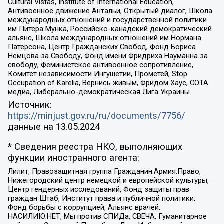
Cultural Vistas, Institute of International Education,
Антивоенное движение Антальи, Открытый диалог, Школа
международных отношений и государственной политики
им Питера Мунка, Российско-канадский демократический
альянс, Школа международных отношений им Нормана
Патерсона, Центр Гражданских Свобод, Фонд Бориса
Немцова за Свободу, Фонд имени Фридриха Науманна за
свободу, Феминистское антивоенное сопротивление,
Комитет независимости Ингушетии, Прометей, Stop
Occupation of Karelia, Вернись живым, Фридом Хаус, СОТА
медиа, Либерально-демократическая Лига Украины
Источник:
https://minjust.gov.ru/ru/documents/7756/
данные на
13.05.2024
* Сведения реестра НКО, выполняющих
функции иностранного агента:
Лилит, Правозащитная группа Гражданин.Армия.Право,
Нижегородский центр немецкой и европейской культуры,
Центр гендерных исследований, Фонд защиты прав
граждан Штаб, Институт права и публичной политики,
Фонд борьбы с коррупцией, Альянс врачей,
НАСИЛИЮ.НЕТ, Мы против СПИДа, СВЕЧА, Гуманитарное