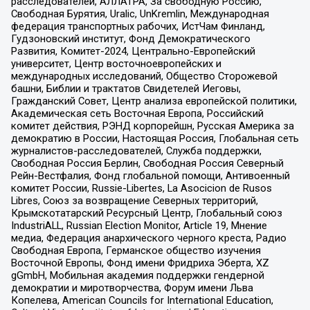
расследователей, АЛЛАТРА, За свободную Россию,
Свободная Бурятия, Uralic, UnKremlin, Международная
федерация транспортных рабочих, ИстЧам Финланд,
Гудзоновский институт, Фонд Демократического
Развития, Комитет-2024, Центрально-Европейский
университет, Центр восточноевропейских и
международных исследований, Общество Сторожевой
башни, Библии и трактатов Свидетелей Иеговы,
Гражданский Совет, Центр анализа европейской политики,
Академическая сеть Восточная Европа, Российский
комитет действия, РЭНД корпорейшн, Русская Америка за
демократию в России, Настоящая Россия, Глобальная сеть
журналистов-расследователей, Служба поддержки,
Свободная Россия Берлин, Свободная Россия Северный
Рейн-Вестфалия, Фонд глобальной помощи, Антивоенный
комитет России, Russie-Libertes, La Asocicion de Rusos
Libres, Союз за возвращение Северных территорий,
Крымскотатарский Ресурсный Центр, Глобальный союз
IndustriALL, Russian Election Monitor, Article 19, Мнение
медиа, Федерация анархического черного креста, Радио
Свободная Европа, Германское общество изучения
Восточной Европы, Фонд имени Фридриха Эберта, XZ
gGmbH, Мобильная академия поддержки гендерной
демократии и миротворчества, Форум имени Льва
Копелева, American Councils for International Education,