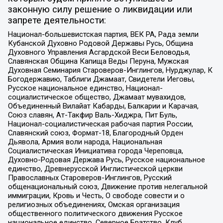
законную силу решение о ликвидации или
запрете деятельности:
Национал-большевистская партия, ВЕК РА, Рада земли
Кубанской Духовно Родовой Державы Русь, Община
Духовного Управления Асгардской Веси Беловодья,
Славянская Община Капища Веды Перуна, Мужская
Духовная Семинария Староверов-Инглингов, Нурджулар, К
Богодержавию, Таблиги Джамаат, Свидетели Иеговы,
Русское национальное единство, Национал-
социалистическое общество, Джамаат мувахидов,
Объединенный Вилайат Кабарды, Балкарии и Карачая,
Союз славян, Ат-Такфир Валь-Хиджра, Пит Буль,
Национал-социалистическая рабочая партия России,
Славянский союз, Формат-18, Благородный Орден
Дьявола, Армия воли народа, Национальная
Социалистическая Инициатива города Череповца,
Духовно-Родовая Держава Русь, Русское национальное
единство, Древнерусской Инглистической церкви
Православных Староверов-Инглингов, Русский
общенациональный союз, Движение против нелегальной
иммиграции, Кровь и Честь, О свободе совести и о
религиозных объединениях, Омская организация
общественного политического движения Русское
национальное единство, Северное Братство, Клуб