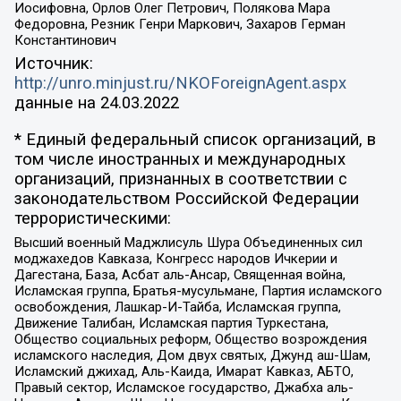
Иосифовна, Орлов Олег Петрович, Полякова Мара
Федоровна, Резник Генри Маркович, Захаров Герман
Константинович
Источник:
http://unro.minjust.ru/NKOForeignAgent.aspx
данные на
24.03.2022
* Единый федеральный список организаций, в
том числе иностранных и международных
организаций, признанных в соответствии с
законодательством Российской Федерации
террористическими:
Высший военный Маджлисуль Шура Объединенных сил
моджахедов Кавказа, Конгресс народов Ичкерии и
Дагестана, База, Асбат аль-Ансар, Священная война,
Исламская группа, Братья-мусульмане, Партия исламского
освобождения, Лашкар-И-Тайба, Исламская группа,
Движение Талибан, Исламская партия Туркестана,
Общество социальных реформ, Общество возрождения
исламского наследия, Дом двух святых, Джунд аш-Шам,
Исламский джихад, Аль-Каида, Имарат Кавказ, АБТО,
Правый сектор, Исламское государство, Джабха аль-