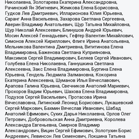
Николаевна, Золотарева Екатерина Александровна,
Рачинский Ян Збигневич, Жемкова Елена Борисовна,
Гудков Лев Дмитриевич, Илларионова Юлия Юрьевна,
Саранг Анна Васильевна, Захарова Светлана Сергеевна,
Аверин Владимир Анатольевич, Щур Татьяна Михайловна,
Щур Николай Алексеевич, Блинушов Андрей Юрьевич,
Мосин Алексей Геннадьевич, Гефтер Валентин Михайлович,
Симонов Алексей Кириллович, Флиге Ирина Анатольевна,
Мельникова Валентина Дмитриевна, Вититинова Елена
Владимировна, Баженова Светлана Куприяновна,
Максимов Сергей Владимирович, Беляев Сергей Иванович,
Голубева Елена Николаевна, Ганнушкина Светлана
Алексеевна, Закс Елена Владимировна, Буртина Елена
Юрьевна, Гендель Людмила Залмановна, Кокорина
Екатерина Алексеевна, Шуманов Илья Вячеславович,
Арапова Галина Юрьевна, Свечников Анатолий Мариевич,
Прохоров Вадим Юрьевич, Шахова Елена Владимировна,
Подузов Сергей Васильевич, Протасова Ирина
Вячеславовна, Литинский Леонид Борисович, Лукашевский
Сергей Маркович, Бахмин Вячеслав Иванович, Шабад
Анатолий Ефимович, Сухих Дарья Николаевна, Орлов Олег
Петрович, Добровольская Анна Дмитриевна, Королева
Александра Евгеньевна, Смирнов Владимир
Александрович, Вицин Сергей Ефимович, Золотухин Борис
Андреевич, Левинсон Лев Семенович, Локшина Татьяна