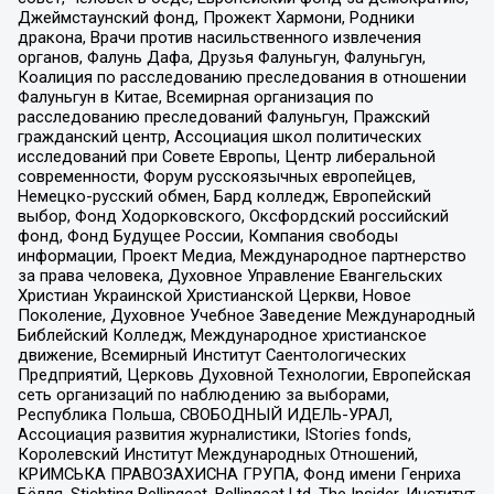
Джеймстаунский фонд, Прожект Хармони, Родники
дракона, Врачи против насильственного извлечения
органов, Фалунь Дафа, Друзья Фалуньгун, Фалуньгун,
Коалиция по расследованию преследования в отношении
Фалуньгун в Китае, Всемирная организация по
расследованию преследований Фалуньгун, Пражский
гражданский центр, Ассоциация школ политических
исследований при Совете Европы, Центр либеральной
современности, Форум русскоязычных европейцев,
Немецко-русский обмен, Бард колледж, Европейский
выбор, Фонд Ходорковского, Оксфордский российский
фонд, Фонд Будущее России, Компания свободы
информации, Проект Медиа, Международное партнерство
за права человека, Духовное Управление Евангельских
Христиан Украинской Христианской Церкви, Новое
Поколение, Духовное Учебное Заведение Международный
Библейский Колледж, Международное христианское
движение, Всемирный Институт Саентологических
Предприятий, Церковь Духовной Технологии, Европейская
сеть организаций по наблюдению за выборами,
Республика Польша, СВОБОДНЫЙ ИДЕЛЬ-УРАЛ,
Ассоциация развития журналистики, IStories fonds,
Королевский Институт Международных Отношений,
КРИМСЬКА ПРАВОЗАХИСНА ГРУПА, Фонд имени Генриха
Бёлля, Stichting Bellingcat, Bellingcat Ltd, The Insider, Институт