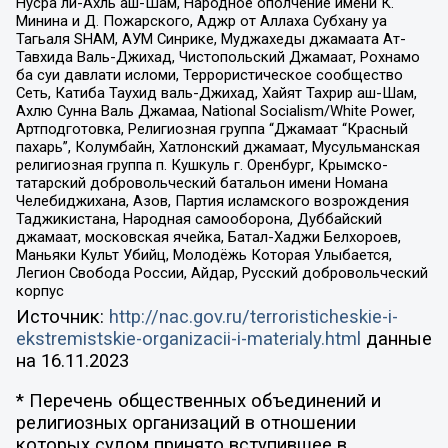
Нусра ли-Ахль аш-Шам, Народное ополчение имени К.
Минина и Д. Пожарского, Аджр от Аллаха Субхану уа
Тагьаля SHAM, АУМ Синрике, Муджахеды джамаата Ат-
Тавхида Валь-Джихад, Чистопольский Джамаат, Рохнамо
ба суи давлати исломи, Террористическое сообщество
Сеть, Катиба Таухид валь-Джихад, Хайят Тахрир аш-Шам,
Ахлю Сунна Валь Джамаа, National Socialism/White Power,
Артподготовка, Религиозная группа “Джамаат “Красный
пахарь”, Колумбайн, Хатлонский джамаат, Мусульманская
религиозная группа п. Кушкуль г. Оренбург, Крымско-
татарский добровольческий батальон имени Номана
Челебиджихана, Азов, Партия исламского возрождения
Таджикистана, Народная самооборона, Дуббайский
джамаат, московская ячейка, Батал-Хаджи Белхороев,
Маньяки Культ Убийц, Молодёжь Которая Улыбается,
Легион Свобода России, Айдар, Русский добровольческий
корпус
Источник:
http://nac.gov.ru/terroristicheskie-i-
ekstremistskie-organizacii-i-materialy.html
данные
на
16.11.2023
* Перечень общественных объединений и
религиозных организаций в отношении
которых судом принято вступившее в