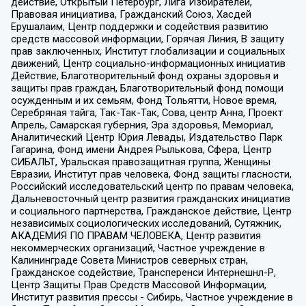
действие, Открытый Петербург, Лига Избирателей,
Правовая инициатива, Гражданский Союз, Хасдей
Ерушалаим, Центр поддержки и содействия развитию
средств массовой информации, Горячая Линия, В защиту
прав заключенных, Институт глобализации и социальных
движений, Центр социально-информационных инициатив
Действие, Благотворительный фонд охраны здоровья и
защиты прав граждан, Благотворительный фонд помощи
осужденным и их семьям, Фонд Тольятти, Новое время,
Серебряная тайга, Так-Так-Так, Сова, центр Анна, Проект
Апрель, Самарская губерния, Эра здоровья, Мемориал,
Аналитический Центр Юрия Левады, Издательство Парк
Гагарина, Фонд имени Андрея Рылькова, Сфера, Центр
СИБАЛЬТ, Уральская правозащитная группа, Женщины
Евразии, Институт прав человека, Фонд защиты гласности,
Российский исследовательский центр по правам человека,
Дальневосточный центр развития гражданских инициатив
и социального партнерства, Гражданское действие, Центр
независимых социологических исследований, Сутяжник,
АКАДЕМИЯ ПО ПРАВАМ ЧЕЛОВЕКА, Центр развития
некоммерческих организаций, Частное учреждение в
Калининграде Совета Министров северных стран,
Гражданское содействие, Трансперенси Интернешнл-Р,
Центр Защиты Прав Средств Массовой Информации,
Институт развития прессы - Сибирь, Частное учреждение в