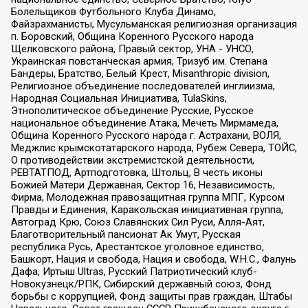
Болельщиков Футбольного Клуба Динамо,
Файзрахманисты, Мусульманская религиозная организация
п. Боровский, Община Коренного Русского народа
Щелковского района, Правый сектор, УНА - УНСО,
Украинская повстанческая армия, Тризуб им. Степана
Бандеры, Братство, Белый Крест, Misanthropic division,
Религиозное объединение последователей инглиизма,
Народная Социальная Инициатива, TulaSkins,
Этнополитическое объединение Русские, Русское
национальное объединение Атака, Мечеть Мирмамеда,
Община Коренного Русского народа г. Астрахани, ВОЛЯ,
Меджлис крымскотатарского народа, Рубеж Севера, ТОЙС,
О противодействии экстремистской деятельности,
РЕВТАТПОД, Артподготовка, Штольц, В честь иконы
Божией Матери Державная, Сектор 16, Независимость,
Фирма, Молодежная правозащитная группа МПГ, Курсом
Правды и Единения, Каракольская инициативная группа,
Автоград Крю, Союз Славянских Сил Руси, Алля-Аят,
Благотворительный пансионат Ак Умут, Русская
республика Русь, Арестантское уголовное единство,
Башкорт, Нация и свобода, Нация и свобода, W.H.С., Фалунь
Дафа, Иртыш Ultras, Русский Патриотический клуб-
Новокузнецк/РПК, Сибирский державный союз, Фонд
борьбы с коррупцией, Фонд защиты прав граждан, Штабы