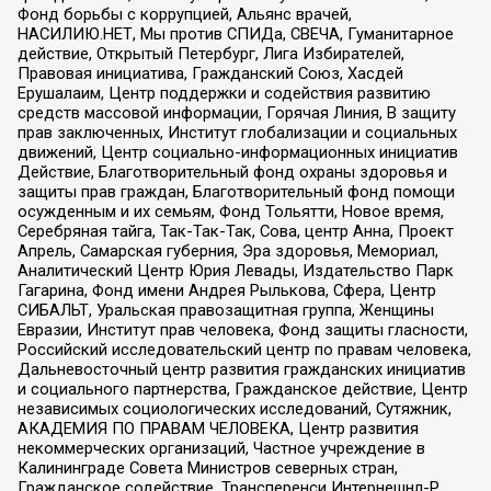
Фонд борьбы с коррупцией, Альянс врачей,
НАСИЛИЮ.НЕТ, Мы против СПИДа, СВЕЧА, Гуманитарное
действие, Открытый Петербург, Лига Избирателей,
Правовая инициатива, Гражданский Союз, Хасдей
Ерушалаим, Центр поддержки и содействия развитию
средств массовой информации, Горячая Линия, В защиту
прав заключенных, Институт глобализации и социальных
движений, Центр социально-информационных инициатив
Действие, Благотворительный фонд охраны здоровья и
защиты прав граждан, Благотворительный фонд помощи
осужденным и их семьям, Фонд Тольятти, Новое время,
Серебряная тайга, Так-Так-Так, Сова, центр Анна, Проект
Апрель, Самарская губерния, Эра здоровья, Мемориал,
Аналитический Центр Юрия Левады, Издательство Парк
Гагарина, Фонд имени Андрея Рылькова, Сфера, Центр
СИБАЛЬТ, Уральская правозащитная группа, Женщины
Евразии, Институт прав человека, Фонд защиты гласности,
Российский исследовательский центр по правам человека,
Дальневосточный центр развития гражданских инициатив
и социального партнерства, Гражданское действие, Центр
независимых социологических исследований, Сутяжник,
АКАДЕМИЯ ПО ПРАВАМ ЧЕЛОВЕКА, Центр развития
некоммерческих организаций, Частное учреждение в
Калининграде Совета Министров северных стран,
Гражданское содействие, Трансперенси Интернешнл-Р,