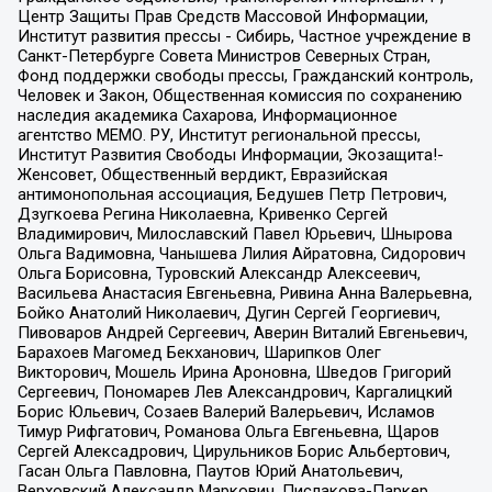
Центр Защиты Прав Средств Массовой Информации,
Институт развития прессы - Сибирь, Частное учреждение в
Санкт-Петербурге Совета Министров Северных Стран,
Фонд поддержки свободы прессы, Гражданский контроль,
Человек и Закон, Общественная комиссия по сохранению
наследия академика Сахарова, Информационное
агентство МЕМО. РУ, Институт региональной прессы,
Институт Развития Свободы Информации, Экозащита!-
Женсовет, Общественный вердикт, Евразийская
антимонопольная ассоциация, Бедушев Петр Петрович,
Дзугкоева Регина Николаевна, Кривенко Сергей
Владимирович, Милославский Павел Юрьевич, Шнырова
Ольга Вадимовна, Чанышева Лилия Айратовна, Сидорович
Ольга Борисовна, Туровский Александр Алексеевич,
Васильева Анастасия Евгеньевна, Ривина Анна Валерьевна,
Бойко Анатолий Николаевич, Дугин Сергей Георгиевич,
Пивоваров Андрей Сергеевич, Аверин Виталий Евгеньевич,
Барахоев Магомед Бекханович, Шарипков Олег
Викторович, Мошель Ирина Ароновна, Шведов Григорий
Сергеевич, Пономарев Лев Александрович, Каргалицкий
Борис Юльевич, Созаев Валерий Валерьевич, Исламов
Тимур Рифгатович, Романова Ольга Евгеньевна, Щаров
Сергей Алексадрович, Цирульников Борис Альбертович,
Гасан Ольга Павловна, Паутов Юрий Анатольевич,
Верховский Александр Маркович, Пислакова-Паркер