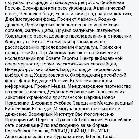
окружающей среды и природных ресурсов, Свободная
Россия, Всемирный конгресс украинцев, Атлантический
совет, Человек в беде, Европейский фонд за демократию,
Джеймстаунский фонд, Прожект Хармони, Родники
дракона, Врачи против насильственного извлечения
органов, Фалунь Дафа, Друзья Фалуньгун, Фалуньгун,
Коалиция по расследованию преследования в отношении
Фалуньгун в Китае, Всемирная организация по
расследованию преследований Фалуньгун, Пражский
гражданский центр, Ассоциация школ политических
исследований при Совете Европы, Центр либеральной
современности, Форум русскоязычных европейцев,
Немецко-русский обмен, Бард колледж, Европейский
выбор, Фонд Ходорковского, Оксфордский российский
фонд, Фонд Будущее России, Компания свободы
информации, Проект Медиа, Международное партнерство
за права человека, Духовное Управление Евангельских
Христиан Украинской Христианской Церкви, Новое
Поколение, Духовное Учебное Заведение Международный
Библейский Колледж, Международное христианское
движение, Всемирный Институт Саентологических
Предприятий, Церковь Духовной Технологии, Европейская
сеть организаций по наблюдению за выборами,
Республика Польша, СВОБОДНЫЙ ИДЕЛЬ-УРАЛ,
Ассоциация развития журналистики, IStories fonds,