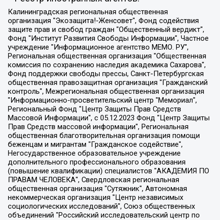
Калининградская региональная общественная организация "Экозащита!-Женсовет", Фонд содействия защите прав и свобод граждан "Общественный вердикт", Фонд "Институт Развития Свободы Информации", Частное учреждение "Информационное агентство МЕМО. РУ", Региональная общественная организация "Общественная комиссия по сохранению наследия академика Сахарова", Фонд поддержки свободы прессы, Санкт-Петербургская общественная правозащитная организация "Гражданский контроль", Межрегиональная общественная организация "Информационно-просветительский центр "Мемориал", Региональный Фонд "Центр Защиты Прав Средств Массовой Информации", с 05.12.2023 Фонд "Центр Защиты Прав Средств массовой информации", Региональная общественная благотворительная организация помощи беженцам и мигрантам "Гражданское содействие", Негосударственное образовательное учреждение дополнительного профессионального образования (повышение квалификации) специалистов "АКАДЕМИЯ ПО ПРАВАМ ЧЕЛОВЕКА", Свердловская региональная общественная организация "Сутяжник", Автономная некоммерческая организация "Центр независимых социологических исследований", Союз общественных объединений "Российский исследовательский центр по правам человека", Региональное общественное учреждение научно-информационный центр "МЕМОРИАЛ", Некоммерческая организация "Фонд защиты гласности", Автономная некоммерческая организация "Институт прав человека", Городская общественная организация "Екатеринбургское общество "МЕМОРИАЛ", Городская общественная организация "Рязанское историко-просветительское и правозащитное общество "Мемориал" (Рязанский Мемориал), Челябинский региональный орган общественной самодеятельности – женское общественное объединение "Женщины Евразии", Челябинский региональный орган общественной самодеятельности "Уральская правозащитная группа", Фонд содействия защите здоровья и социальной справедливости имени Андрея Рылькова, Автономная Некоммерческая Организация "Аналитический Центр Юрия Левады", Автономная некоммерческая организация социальной поддержки населения "Проект Апрель", Региональная общественная организация помощи женщинам и детям, находящимся в кризисной ситуации "Информационно-методический центр "Анна", Фонд содействия развитию массовых коммуникаций и правовому просвещению "Так-так-Так", Фонд содействия устойчивому развитию "Серебряная тайга", Свердловский региональный общественный фонд социальных проектов "Новое время", "Idel.Реалии", Кавказ.Реалии, Крым.Реалии, Телеканал Настоящее Время, Татаро-башкирская служба Радио Свобода (Azatliq Radiosi), Радио Свободная Европа/Радио Свобода (PCE/PC), "Сибирь.Реалии", "Фактограф", Благотворительный фонд помощи осужденным и их семьям, Автономная некоммерческая организация "Институт глобализации и социальных движений", Фонд "В защиту прав заключенных", Частное учреждение "Центр поддержки и содействия развитию средств массовой информации", Пензенский региональный общественный благотворительный фонд "Гражданский союз", "Север.Реалии", Некоммерческая организация Фонд "Правовая инициатива", Общество с ограниченной ответственностью "Радио Свободная Европа/Радио Свобода", Чешское информационное агентство "MEDIUM-ORIENT", Красноярская региональная общественная организация "Мы против СПИДа", Камалягин Денис Николаевич, Маркелов Сергей Евгеньевич, Пономарев Лев Александрович, Савицкая Людмила Алексеевна, Автономная некоммерческая организация "Центр по работе с проблемой насилия "НАСИЛИЮ.НЕТ", Межрегиональный профессиональный союз работников здравоохранения "Альянс врачей", Юридическое лицо, зарегистрированное в Латвийской Республике, SIA "Medusa Project" (регистрационный номер 40103797863, дата регистрации 10.06.2014), Некоммерческая организация "Фонд по борьбе с коррупцией", Автономная некоммерческая организация "Институт права и публичной политики", Баданин Роман Сергеевич, Гликин Максим Александрович, Железнова Мария Михайловна, Лукьянова Юлия Сергеевна, Маетная Елизавета Витальевна, Маняхин Петр Борисович, Чуракова Ольга Владимировна, Ярош Юлия Петровна, Юридическое лицо "The Insider SIA", зарегистрированное в Риге, Латвийская Республика (дата регистрации 26.06.2015), являющееся администратором доменного имени интернет-издания "The Insider SIA", https://theins.ru, Постернак Алексей Евгеньевич, Рубин Михаил Аркадьевич, Анин Роман Александрович, Юридическое лицо Istories fonds, зарегистрированное в Латвийской Республике (регистрационный номер 50008295751, дата регистрации 24.02.2020), Великовский Дмитрий Александрович, Долинина Ирина Николаевна, Мароховская Алеся Алексеевна, Шлейнов Роман Юрьевич, Шмагун Олеся Валентиновна, Общество с ограниченной ответственностью "Альтаир 2021", Общество с ограниченной ответственностью "Вега 2021", Общество с ограниченной ответственностью "Главный редактор 2021", Общество с ограниченной ответственностью "Ромашки монолит", Важенков Артем Валерьевич, Ивановская областная общественная организация "Центр гендерных исследований", Гурман Юрий Альбертович, Медиапроект "ОВД-Инфо", Егоров Владимир Владимирович, Жилинский Владимир Александрович, Общество с ограниченной ответственностью "ЗП", Иванова София Юрьевна, Карезина Инна Павловна, Кильтау Екатерина Викторовна, Петров Алексей Викторович, Пискунов Сергей Евгеньевич, Смирнов Сергей Сергеевич, Тихонов Михаил Сергеевич, Общество с ограниченной ответственностью "ЖУРНАЛИСТ-ИНОСТРАННЫЙ АГЕНТ", Арапова Галина Юрьевна, Вольтская Татьяна Анатольевна, Американская компания "Mason G.E.S. Anonymous Foundation" (США), являющаяся владельцем интернет-издания https://mnews.world/, Компания "Stichting Bellingcat", зарегистрированная в Нидерландах (дата регистрации 11.07.2018), Захаров Андрей Вячеславович, Клепиковская Екатерина Дмитриевна, Общество с ограниченной ответственностью "МЕМО", Перл Роман Александрович, Симонов Евгений Алексеевич, Соловьева Елена Анатольевна, Сотников Даниил Владимирович, Сурначева Елизавета Дмитриевна, Автономная некоммерческая организация по защите прав человека и информированию населения "Якутия – Наше Мнение", Общество с ограниченной ответственностью "Москоу диджитал медиа", с 26.01.2023 Общество с ограниченной ответственностью "Чайка Белые сады", Ветошкина Валерия Валерьевна, Заговора Максим Александрович, Межрегиональное общественное движение "Российская ЛГБТ - сеть", Оленичев Максим Владимирович, Павлов Иван Юрьевич, Скворцова Елена Сергеевна, Общество с ограниченной ответственностью "Как бы инагент", Кочетков Игорь Викторович, Общество с ограниченной ответственностью "Честные выборы", Еланчик Олег Александрович, Общество с ограниченной ответственностью "Нобелевский призыв", Гималова Регина Эмилевна, Григорьев Андрей Валерьевич, Григорьева Алина Александровна, Ассоциация по содействию защите прав призывников, альтернативнослужащих и военнослужащих "Правозащитная группа "Гражданин.Армия.Право", Хисамова Регина Фаритовна, Автономная некоммерческая организация по реализации социально-правовых программ "Лилит", Дальневосточное общественное движение "Маяк", Санкт-Петербургская ЛГБТ-инициативная группа "Выход", Инициативная группа ЛГБТ+ "Реверс", Алексеев Андрей Викторович, Бекбулатова Таисия Львовна, Беляев Иван Михайлович, Владыкина Елена Сергеевна, Гельман Марат Александрович, Никульшина Вероника Юрьевна, Толоконникова Надежда Андреевна, Шендерович Виктор Анатольевич, Общество с ограниченной ответственностью "Данное сообщение", Общество с ограниченной ответственностью Издательский дом "Новая глава", Айнбиндер Александра Александровна, Московский комьюнити-центр для ЛГБТ+инициатив, Благотворительный фонд развития филантропии, Deutsche Welle (Германия, Kurt-Schumacher-Strasse 3, 53113 Bonn), Борзунова Мария Михайловна, Воробьев Виктор Викторович, Голубева Анна Львовна, Константинова Алла Михайловна, Малкова Ирина Владимировна, Мурадов Мурад Абдулгалимович, Осетинская Елизавета Николаевна, Понасенков Евгений Николаевич, Ганапольский Матвей Юрьевич, Киселев Евгений Алексеевич, Борухович Ирина Григорьевна, Дремин Иван Тимофеевич, Дубровский Дмитрий Викторович, Красноярская региональная общественная организация поддержки и развития альтернативных образовательных технологий и межкультурных коммуникаций "ИНТЕРРА", Маяковская Екатерина Алексеевна, Фейгин Марк Захарович, Филимонов Андрей Викторович, Дзугкоева Регина Николаевна, Доброхотов Роман Александрович, Дудь Юрий Александрович, Елкин Сергей Владимирович, Кругликов Кирилл Игоревич, Сабунаева Мария Леонидовна, Семенов Алексей Владимирович, Шаинян Карен Багратович, Шульман Екатерина Михайловна, Асафьев Артур Валерьевич, Вахштайн Виктор Семенович, Венедиктов Алексей Алексеевич, Лушникова Екатерина Евгеньевна, Волков Леонид Михайлович, Невзоров Александр Глебович, Пархоменко Сергей Борисович, Сироткин Ярослав Николаевич, Кара-Мурза Владимир Владимирович, Баранова Наталья Владимировна, Гозман Леонид Яковлевич, Кагарлицкий Борис Юльевич, Климарев Михаил Валерьевич, Милов Владимир Станиславович, Автономная некоммерческая организация Краснодарский центр современного искусства "Типография", Моргенштерн Алишер Тагирович, Соболь Любовь Эдуардовна, Общество с ограниченной ответственностью "ЛИЗА НОРМ", Каспаров Гарри Кимович, Ходорковский Михаил Борисович, Общество с ограниченной ответственностью "Апрельские тезисы", Данилович Ирина Брониславовна, Кашин Олег Владимирович, Петров Николай Владимирович, Пивоваров Алексей Владимирович, Соколов Михаил Владимирович, Цветкова Юлия Владимировна, Чичваркин Евгений Александрович, Комитет против пыток/Команда против пыток, Общество с ограниченной ответственностью "Первый научный", Общество с ограниченной ответственностью "Вертолет и ко", Белоцерковская Вероника Борисовна, Кац Максим Евгеньевич, Лазарева Татьяна Юрьевна, Шаведдинов Руслан Табризович, Яшин Илья Валерьевич, Общество с ограниченной ответственностью "Иноагент ААВ", Алешковский Дмитрий Петрович, Альбац Евгения Марковна, Быков Дмитрий Львович, Галямина Юлия Евгеньевна, Лойко Сергей Леонидович, Мартынов Кирилл Константинович, Медведев Сергей Александрович, Крашенинников Федор Геннадиевич, Гордеева Катерина Вл