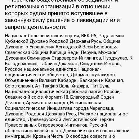
религиозных организаций в отношении
которых судом принято вступившее в
законную силу решение о ликвидации или
запрете деятельности:
Национал-большевистская партия, ВЕК РА, Рада земли
Кубанской Духовно Родовой Державы Русь, Община
Духовного Управления Асгардской Веси Беловодья,
Славянская Община Капища Веды Перуна, Мужская
Духовная Семинария Староверов-Инглингов, Нурджулар, К
Богодержавию, Таблиги Джамаат, Свидетели Иеговы,
Русское национальное единство, Национал-
социалистическое общество, Джамаат мувахидов,
Объединенный Вилайат Кабарды, Балкарии и Карачая,
Союз славян, Ат-Такфир Валь-Хиджра, Пит Буль,
Национал-социалистическая рабочая партия России,
Славянский союз, Формат-18, Благородный Орден
Дьявола, Армия воли народа, Национальная
Социалистическая Инициатива города Череповца,
Духовно-Родовая Держава Русь, Русское национальное
единство, Древнерусской Инглистической церкви
Православных Староверов-Инглингов, Русский
общенациональный союз, Движение против нелегальной
иммиграции, Кровь и Честь, О свободе совести и о