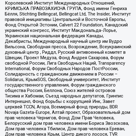
Королевский Институт Международных Отношений,
КРИМСЬКА ПРАВОЗАХИСНА ГРУПА, Фонд имени Генриха
Бёлля, Stichting Bellingcat, Bellingcat Ltd, The Insider, Институт
правовой инициативы Центральной и Восточной Европы,
Фонд Открытой Эстонии, Calvert 22 Foundation, Канадский
украинский конгресс, Институт Макдональда-Лорье,
Украинская национальная федерация Канады,
Декабристы, Международный научный центр им Вудро
Вильсона, Свободная пресса, Возрождение, Всеукраинский
духовный центр , Риддл, Русский антивоенный комитет в
Швеции, Проект Медуза, Фонд Андрея Сахарова, Форум
свободной России, Лига Свободных Наций, Transparеncy
International, Форум Свободных Народов ПостРоссии,
Солидарность с гражданским движением в России –
Solidarus, КрымSOS, Свободный университет, Институт
государственного управления, Форум гражданского
общества Россия, Беллона, Союз жителей островов
Тисима и Хабомаи, Съезд народных депутатов, Гринпис
Интернешнл, Фонд борьбы с коррупцией Инк, Завет
церквей TCCN, Агора, Всемирный фонд природы, BDR
Novaja Gazeta-Europe, Алтай проект, Образовательный дом
прав человека Чернигов, Фонд Дом Прав Человека,
Белорусский дом прав человека имени Бориса Звозскова,
Дом прав человека Тбилиси, Дом прав человека Ереван,
Дом прав человека Крым, Центр дикого лосося, TVR