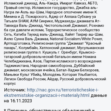
Исламский джихад, Аль-Каида, Имарат Кавказ, АБТО,
Правый сектор, Исламское государство, Джабха аль-
Нусра ли-Ахль аш-Шам, Народное ополчение имени К.
Минина и Д. Пожарского, Аджр от Аллаха Субхану уа
Тагьаля SHAM, АУМ Синрике, Муджахеды джамаата Ат-
Тавхида Валь-Джихад, Чистопольский Джамаат, Рохнамо
ба суи давлати исломи, Террористическое сообщество
Сеть, Катиба Таухид валь-Джихад, Хайят Тахрир аш-Шам,
Ахлю Сунна Валь Джамаа, National Socialism/White Power,
Артподготовка, Религиозная группа “Джамаат “Красный
пахарь”, Колумбайн, Хатлонский джамаат, Мусульманская
религиозная группа п. Кушкуль г. Оренбург, Крымско-
татарский добровольческий батальон имени Номана
Челебиджихана, Азов, Партия исламского возрождения
Таджикистана, Народная самооборона, Дуббайский
джамаат, московская ячейка, Батал-Хаджи Белхороев,
Маньяки Культ Убийц, Молодёжь Которая Улыбается,
Легион Свобода России, Айдар, Русский добровольческий
корпус
Источник:
http://nac.gov.ru/terroristicheskie-i-
ekstremistskie-organizacii-i-materialy.html
данные
на
16.11.2023
* Перечень общественных объединений и