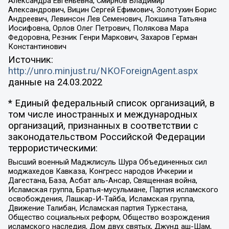
Александра Евгеньевна, Смирнов Владимир
Александрович, Вицин Сергей Ефимович, Золотухин Борис
Андреевич, Левинсон Лев Семенович, Локшина Татьяна
Иосифовна, Орлов Олег Петрович, Полякова Мара
Федоровна, Резник Генри Маркович, Захаров Герман
Константинович
Источник:
http://unro.minjust.ru/NKOForeignAgent.aspx
данные на
24.03.2022
* Единый федеральный список организаций, в
том числе иностранных и международных
организаций, признанных в соответствии с
законодательством Российской Федерации
террористическими:
Высший военный Маджлисуль Шура Объединенных сил
моджахедов Кавказа, Конгресс народов Ичкерии и
Дагестана, База, Асбат аль-Ансар, Священная война,
Исламская группа, Братья-мусульмане, Партия исламского
освобождения, Лашкар-И-Тайба, Исламская группа,
Движение Талибан, Исламская партия Туркестана,
Общество социальных реформ, Общество возрождения
исламского наследия, Дом двух святых, Джунд аш-Шам,