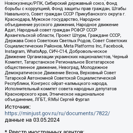
Новокузнецк/РПК, Сибирский державный союз, Фонд
борьбы с коррупцией, Фонд защиты прав граждан, Штабы
Навального, Совет граждан СССР Прикубанского округа г.
Краснодара, Мужское государство, Народное
объединение русского движения, Народное движение
Адат, Народный совет граждан РСФСР СССР
Архангельской области, Проект Штурм, Граждане СССР,
Держава Союз Советских Светлых Родов, Совет Советских
Социалистических Районов, Meta Platforms Inc, Facebook,
Instagram, WhatsApp, СИЧ-С14, Добровольческое
Движение Организации украинских националистов, Черный
Комитет, Татарстанское Региональное Всетатарское
общественное движение, Невоград, Молодежное
Демократическое Движение Весна, Верховный Совет
Татарской Автономной Советской Социалистической
Республики, Конгресс ойрат-калмыцкого народа,
Исполнительный комитет совета народных депутатов
Красноярского края, Этническое национальное
объединение, ЛГБТ, Я.МЫ Сергей Фургал
Источник:
https://minjust.gov.ru/ru/documents/7822/
данные на
03.05.2024
* Реестр иностранных агентов: