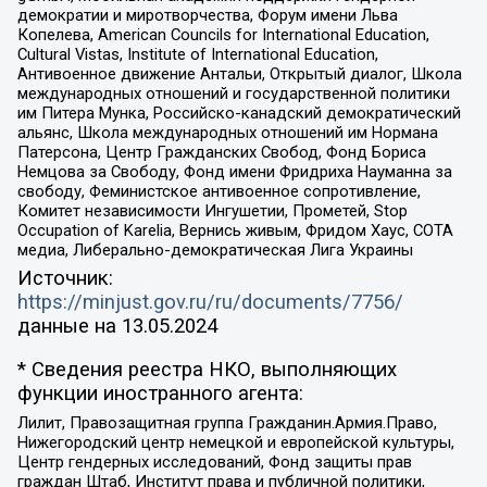
демократии и миротворчества, Форум имени Льва
Копелева, American Councils for International Education,
Cultural Vistas, Institute of International Education,
Антивоенное движение Антальи, Открытый диалог, Школа
международных отношений и государственной политики
им Питера Мунка, Российско-канадский демократический
альянс, Школа международных отношений им Нормана
Патерсона, Центр Гражданских Свобод, Фонд Бориса
Немцова за Свободу, Фонд имени Фридриха Науманна за
свободу, Феминистское антивоенное сопротивление,
Комитет независимости Ингушетии, Прометей, Stop
Occupation of Karelia, Вернись живым, Фридом Хаус, СОТА
медиа, Либерально-демократическая Лига Украины
Источник:
https://minjust.gov.ru/ru/documents/7756/
данные на
13.05.2024
* Сведения реестра НКО, выполняющих
функции иностранного агента:
Лилит, Правозащитная группа Гражданин.Армия.Право,
Нижегородский центр немецкой и европейской культуры,
Центр гендерных исследований, Фонд защиты прав
граждан Штаб, Институт права и публичной политики,