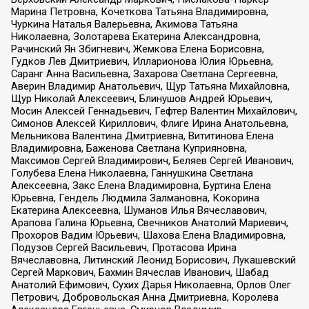
Марина Петровна, Кочеткова Татьяна Владимировна,
Чуркина Наталья Валерьевна, Акимова Татьяна
Николаевна, Золотарева Екатерина Александровна,
Рачинский Ян Збигневич, Жемкова Елена Борисовна,
Гудков Лев Дмитриевич, Илларионова Юлия Юрьевна,
Саранг Анна Васильевна, Захарова Светлана Сергеевна,
Аверин Владимир Анатольевич, Щур Татьяна Михайловна,
Щур Николай Алексеевич, Блинушов Андрей Юрьевич,
Мосин Алексей Геннадьевич, Гефтер Валентин Михайлович,
Симонов Алексей Кириллович, Флиге Ирина Анатольевна,
Мельникова Валентина Дмитриевна, Вититинова Елена
Владимировна, Баженова Светлана Куприяновна,
Максимов Сергей Владимирович, Беляев Сергей Иванович,
Голубева Елена Николаевна, Ганнушкина Светлана
Алексеевна, Закс Елена Владимировна, Буртина Елена
Юрьевна, Гендель Людмила Залмановна, Кокорина
Екатерина Алексеевна, Шуманов Илья Вячеславович,
Арапова Галина Юрьевна, Свечников Анатолий Мариевич,
Прохоров Вадим Юрьевич, Шахова Елена Владимировна,
Подузов Сергей Васильевич, Протасова Ирина
Вячеславовна, Литинский Леонид Борисович, Лукашевский
Сергей Маркович, Бахмин Вячеслав Иванович, Шабад
Анатолий Ефимович, Сухих Дарья Николаевна, Орлов Олег
Петрович, Добровольская Анна Дмитриевна, Королева