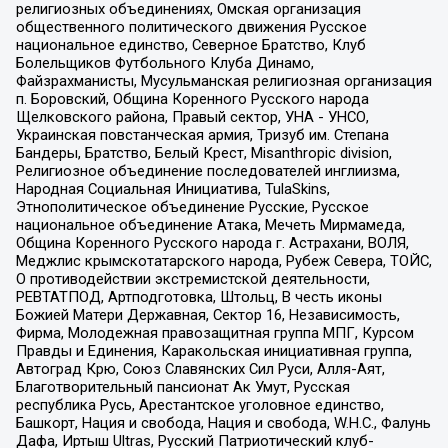
религиозных объединениях, Омская организация
общественного политического движения Русское
национальное единство, Северное Братство, Клуб
Болельщиков Футбольного Клуба Динамо,
Файзрахманисты, Мусульманская религиозная организация
п. Боровский, Община Коренного Русского народа
Щелковского района, Правый сектор, УНА - УНСО,
Украинская повстанческая армия, Тризуб им. Степана
Бандеры, Братство, Белый Крест, Misanthropic division,
Религиозное объединение последователей инглиизма,
Народная Социальная Инициатива, TulaSkins,
Этнополитическое объединение Русские, Русское
национальное объединение Атака, Мечеть Мирмамеда,
Община Коренного Русского народа г. Астрахани, ВОЛЯ,
Меджлис крымскотатарского народа, Рубеж Севера, ТОЙС,
О противодействии экстремистской деятельности,
РЕВТАТПОД, Артподготовка, Штольц, В честь иконы
Божией Матери Державная, Сектор 16, Независимость,
Фирма, Молодежная правозащитная группа МПГ, Курсом
Правды и Единения, Каракольская инициативная группа,
Автоград Крю, Союз Славянских Сил Руси, Алля-Аят,
Благотворительный пансионат Ак Умут, Русская
республика Русь, Арестантское уголовное единство,
Башкорт, Нация и свобода, Нация и свобода, W.H.С., Фалунь
Дафа, Иртыш Ultras, Русский Патриотический клуб-