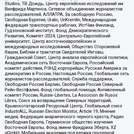
Studios, ТВ Дождь, Центр европейских исследований им
Вилфрида Мартенса, Сетевое объединение журналистов
расследователей, АЛЛАТРА, За свободную Россию,
Свободная Бурятия, Uralic, UnKremlin, Международная
федерация транспортных рабочих, ИстЧам Финланд,
Гудзоновский институт, Фонд Демократического
Развития, Комитет-2024, Центрально-Европейский
университет, Центр восточноевропейских и
международных исследований, Общество Сторожевой
башни, Библии и трактатов Свидетелей Иеговы,
Гражданский Совет, Центр анализа европейской политики,
Академическая сеть Восточная Европа, Российский
комитет действия, РЭНД корпорейшн, Русская Америка за
демократию в России, Настоящая Россия, Глобальная сеть
журналистов-расследователей, Служба поддержки,
Свободная Россия Берлин, Свободная Россия Северный
Рейн-Вестфалия, Фонд глобальной помощи, Антивоенный
комитет России, Russie-Libertes, La Asocicion de Rusos
Libres, Союз за возвращение Северных территорий,
Крымскотатарский Ресурсный Центр, Глобальный союз
IndustriALL, Russian Election Monitor, Article 19, Мнение
медиа, Федерация анархического черного креста, Радио
Свободная Европа, Германское общество изучения
Восточной Европы, Фонд имени Фридриха Эберта, XZ
gGmbH, Мобильная академия поддержки гендерной