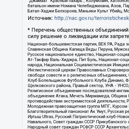
“Джамаат “Красный пахарь”, Колумбайн, Хатлонск
батальон имени Номана Челебиджихана, Азов, Па
Батал-Хаджи Белхороев, Маньяки Культ Убийц, М
Источник:
http://nac.gov.ru/terroristichesk
* Перечень общественных объединений 
силу решение о ликвидации или запрете
Национал-большевистская партия, ВЕК РА, Рада 
Славянская Община Капища Веды Перуна, Мужская
Русское национальное единство, Национал-социа
Ат-Такфир Валь-Хиджра, Пит Буль, Национал-соц
народа, Национальная Социалистическая Инициат
Инглистической церкви Православных Староверов
свободе совести и о религиозных объединениях,
Клуб Болельщиков Футбольного Клуба Динамо, Фа
Щелковского района, Правый сектор, УНА - УНСО, У
Религиозное объединение последователей инглии
объединение Атака, Мечеть Мирмамеда, Община К
противодействии экстремистской деятельности, 
Молодежная правозащитная группа МПГ, Курсом П
Благотворительный пансионат Ак Умут, Русская ре
Иртыш Ultras, Русский Патриотический клуб-Нов
Навального, Совет граждан СССР Прикубанского 
Народный совет граждан РСФСР СССР Архангельск