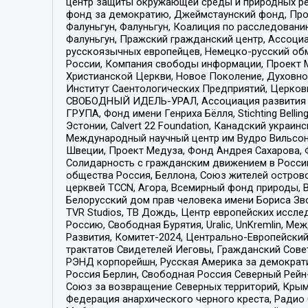
центр защиты окружающей среды и природных ресу
фонд за демократию, Джеймстаунский фонд, Прож
Фалуньгун, Фалуньгун, Коалиция по расследован
Фалуньгун, Пражский гражданский центр, Ассоци
русскоязычных европейцев, Немецко-русский об
России, Компания свободы информации, Проект М
Христианской Церкви, Новое Поколение, Духовн
Институт Саентологических Предприятий, Церков
СВОБОДНЫЙ ИДЕЛЬ-УРАЛ, Ассоциация развития ж
ГРУПА, Фонд имени Генриха Бёлля, Stichting Bellin
Эстонии, Calvert 22 Foundation, Канадский укра
Международный научный центр им Вудро Вильсона
Швеции, Проект Медуза, Фонд Андрея Сахарова, Ф
Солидарность с гражданским движением в России 
общества Россия, Беллона, Союз жителей острово
церквей TCCN, Агора, Всемирный фонд природы, B
Белорусский дом прав человека имени Бориса Зво
TVR Studios, ТВ Дождь, Центр европейских иссл
Россию, Свободная Бурятия, Uralic, UnKremlin, 
Развития, Комитет-2024, Центрально-Европейски
трактатов Свидетелей Иеговы, Гражданский Совет
РЭНД корпорейшн, Русская Америка за демократи
Россия Берлин, Свободная Россия Северный Рейн-В
Союз за возвращение Северных территорий, Крымско
Федерация анархического черного креста, Радио