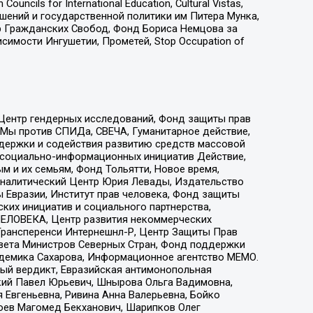
ls for International Education, Cultural Vistas,
ошений и государственной политики им Питера Мунка,
 Гражданских Свобод, Фонд Бориса Немцова за
имости Ингушетии, Прометей, Stop Occupation of
 Центр гендерных исследований, Фонд защиты прав
 Мы против СПИДа, СВЕЧА, Гуманитарное действие,
ддержки и содействия развитию средств массовой
р социально-информационных инициатив Действие,
 и их семьям, Фонд Тольятти, Новое время,
, Аналитический Центр Юрия Левады, Издательство
 Евразии, Институт прав человека, Фонд защиты
ких инициатив и социального партнерства,
ЕЛОВЕКА, Центр развития некоммерческих
 Трансперенси Интернешнл-Р, Центр Защиты Прав
овета Министров Северных Стран, Фонд поддержки
адемика Сахарова, Информационное агентство МЕМО.
ый вердикт, Евразийская антимонопольная
кий Павел Юрьевич, Шнырова Ольга Вадимовна,
 Евгеньевна, Ривина Анна Валерьевна, Бойко
хоев Магомед Бекханович, Шарипков Олег