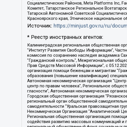
Социалистических Районов, Meta Platforms Inc, 
Комитет, Татарстанское Региональное Всетатар
Татарской Автономной Советской Социалистическ
Красноярского края, Этническое национальное о
Источник:
https://minjust.gov.ru/ru/doc
* Реестр иностранных агентов:
Калининградская региональная общественная организация "Экозащита!-Женсовет", Фонд содействия защите прав и свобод граждан "Общественный вердикт", Фонд "Институт Развития Свободы Информации", Частное учреждение "Информационное агентство МЕМО. РУ", Региональная общественная организация "Общественная комиссия по сохранению наследия академика Сахарова", Фонд поддержки свободы прессы, Санкт-Петербургская общественная правозащитная организация "Гражданский контроль", Межрегиональная общественная организация "Информационно-просветительский центр "Мемориал", Региональный Фонд "Центр Защиты Прав Средств Массовой Информации", с 05.12.2023 Фонд "Центр Защиты Прав Средств массовой информации", Региональная общественная благотворительная организация помощи беженцам и мигрантам "Гражданское содействие", Негосударственное образовательное учреждение дополнительного профессионального образования (повышение квалификации) специалистов "АКАДЕМИЯ ПО ПРАВАМ ЧЕЛОВЕКА", Свердловская региональная общественная организация "Сутяжник", Автономная некоммерческая организация "Центр независимых социологических исследований", Союз общественных объединений "Российский исследовательский центр по правам человека", Региональное общественное учреждение научно-информационный центр "МЕМОРИАЛ", Некоммерческая организация "Фонд защиты гласности", Автономная некоммерческая организация "Институт прав человека", Городская общественная организация "Екатеринбургское общество "МЕМОРИАЛ", Городская общественная организация "Рязанское историко-просветительское и правозащитное общество "Мемориал" (Рязанский Мемориал), Челябинский региональный орган общественной самодеятельности – женское общественное объединение "Женщины Евразии", Челябинский региональный орган общественной самодеятельности "Уральская правозащитная группа", Фонд содействия защите здоровья и социальной справедливости имени Андрея Рылькова, Автономная Некоммерческая Организация "Аналитический Центр Юрия Левады", Автономная некоммерческая организация социальной поддержки населения "Проект Апрель", Региональная общественная организация помощи женщинам и детям, находящимся в кризисной ситуации "Информационно-методический центр "Анна", Фонд содействия развитию массовых коммуникаций и правовому просвещению "Так-так-Так", Фонд содействия устойчивому развитию "Серебряная тайга", Свердловский региональный общественный фонд социальных проектов "Новое время", "Idel.Реалии", Кавказ.Реалии, Крым.Реалии, Телеканал Настоящее Время, Татаро-башкирская служба Радио Свобода (Azatliq Radiosi), Радио Свободная Европа/Радио Свобода (PCE/PC), "Сибирь.Реалии", "Фактограф", Благотворительный фонд помощи осужденным и их семьям, Автономная некоммерческая организация "Институт глобализации и социальных движений", Фонд "В защиту прав заключенных", Частное учреждение "Центр поддержки и содействия развитию средств массовой информации", Пензенский региональный общественный благотворительный фонд "Гражданский союз", "Север.Реалии", Некоммерческая организация Фонд "Правовая инициатива", 