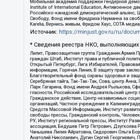
Мобильная академия поддержки гендерной демократи
Institute of International Education, Антивоенн
Российско-канадский демократический альянс, 
Свободу, Фонд имени Фридриха Науманна за свобо
Karelia, Вернись живым, Фридом Хаус, СОТА меди
Источник:
https://minjust.gov.ru/ru/doc
* Сведения реестра НКО, выполняющих 
Лилит, Правозащитная группа Гражданин.Армия.П
граждан Штаб, Институт права и публичной поли
Открытый Петербург, Лига Избирателей, Правова
информации, Горячая Линия, В защиту прав закл
Благотворительный фонд охраны здоровья и защи
Серебряная тайга, Так-Так-Так, Сова, центр Анн
Парк Гагарина, Фонд имени Андрея Рылькова, Сф
гласности, Российский исследовательский центр 
Гражданское действие, Центр независимых соци
организаций, Частное учреждение в Калининград
Средств Массовой Информации, Институт развити
свободы прессы, Гражданский контроль, Человек
РУ, Институт региональной прессы, Институт Ра
ассоциация, Бедушев Петр Петрович, Дзугкоева 
Чанышева Лилия Айратовна, Сидорович Ольга Бори
Анатолий Николаевич, Дугин Сергей Георгиевич, 