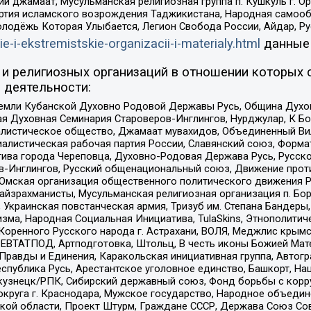
ий джамаат, Мусульманская религиозная группа п. Кушкуль г. 
ртия исламского возрождения Таджикистана, Народная самооб
олодёжь Которая Улыбается, Легион Свобода России, Айдар, Р
ie-i-ekstremistskie-organizacii-i-materialy.html
данные
и религиозных организаций в отношении которых 
 деятельности:
земли Кубанской Духовно Родовой Державы Русь, Община Духо
 Духовная Семинария Староверов-Инглингов, Нурджулар, К Бо
листическое общество, Джамаат мувахидов, Объединенный Вил
иалистическая рабочая партия России, Славянский союз, Форма
ива города Череповца, Духовно-Родовая Держава Русь, Русск
-Инглингов, Русский общенациональный союз, Движение против
 Омская организация общественного политического движения Р
йзрахманисты, Мусульманская религиозная организация п. Бо
краинская повстанческая армия, Тризуб им. Степана Бандеры, Бр
зма, Народная Социальная Инициатива, TulaSkins, Этнополитич
оренного Русского народа г. Астрахани, ВОЛЯ, Меджлис крымс
РЕВТАТПОД, Артподготовка, Штольц, В честь иконы Божией Мате
равды и Единения, Каракольская инициативная группа, Автогра
спублика Русь, Арестантское уголовное единство, Башкорт, Наци
окузнецк/РПК, Сибирский державный союз, Фонд борьбы с кор
округа г. Краснодара, Мужское государство, Народное объедин
ой области, Проект Штурм, Граждане СССР, Держава Союз Сов