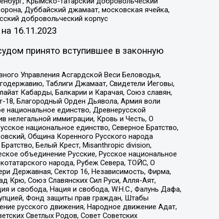
Оренбург, Крымско-татарский добровольческий
орона, Дуббайский джамаат, московская ячейка,
усский добровольческий корпус
 на
16.11.2023
судом принято вступившее в законную
вного Управления Асгардской Веси Беловодья,
годержавию, Таблиги Джамаат, Свидетели Иеговы,
айат Кабарды, Балкарии и Карачая, Союз славян,
т-18, Благородный Орден Дьявола, Армия воли
ое национальное единство, Древнерусской
 нелегальной иммиграции, Кровь и Честь, О
усское национальное единство, Северное Братство,
ровский, Община Коренного Русского народа
атство, Белый Крест, Misanthropic division,
еское объединение Русские, Русское национальное
котатарского народа, Рубеж Севера, ТОЙС, О
ри Державная, Сектор 16, Независимость, Фирма,
д Крю, Союз Славянских Сил Руси, Алля-Аят,
я и свобода, Нация и свобода, W.H.С., Фалунь Дафа,
рупцией, Фонд защиты прав граждан, Штабы
ение русского движения, Народное движение Адат,
етских Светлых Родов, Совет Советских