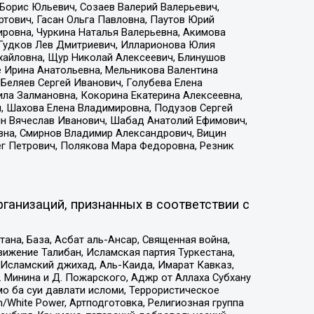
Борис Юльевич, Созаев Валерий Валерьевич,
тович, Гасан Ольга Павловна, Паутов Юрий
ровна, Чуркина Наталья Валерьевна, Акимова
 Гудков Лев Дмитриевич, Илларионова Юлия
ихайловна, Щур Николай Алексеевич, Блинушов
е Ирина Анатольевна, Мельникова Валентина
Беляев Сергей Иванович, Голубева Елена
ила Залмановна, Кокорина Екатерина Алексеевна,
, Шахова Елена Владимировна, Подузов Сергей
ин Вячеслав Иванович, Шабад Анатолий Ефимович,
вна, Смирнов Владимир Александрович, Вицин
ег Петрович, Полякова Мара Федоровна, Резник
ганизаций, признанных в соответствии с
на, База, Асбат аль-Ансар, Священная война,
ижение Талибан, Исламская партия Туркестана,
Исламский джихад, Аль-Каида, Имарат Кавказ,
 Минина и Д. Пожарского, Аджр от Аллаха Субхану
о ба суи давлати исломи, Террористическое
/White Power, Артподготовка, Религиозная группа