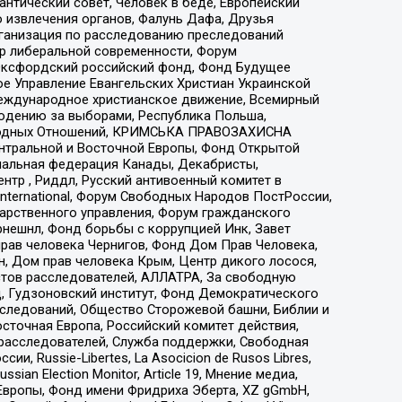
нтический совет, Человек в беде, Европейский
 извлечения органов, Фалунь Дафа, Друзья
рганизация по расследованию преследований
тр либеральной современности, Форум
 Оксфордский российский фонд, Фонд Будущее
е Управление Евангельских Христиан Украинской
еждународное христианское движение, Всемирный
людению за выборами, Республика Польша,
народных Отношений, КРИМСЬКА ПРАВОЗАХИСНА
ы Центральной и Восточной Европы, Фонд Открытой
иональная федерация Канады, Декабристы,
тр , Риддл, Русский антивоенный комитет в
nternational, Форум Свободных Народов ПостРоссии,
дарственного управления, Форум гражданского
рнешнл, Фонд борьбы с коррупцией Инк, Завет
прав человека Чернигов, Фонд Дом Прав Человека,
н, Дом прав человека Крым, Центр дикого лосося,
стов расследователей, АЛЛАТРА, За свободную
д, Гудзоновский институт, Фонд Демократического
сследований, Общество Сторожевой башни, Библии и
сточная Европа, Российский комитет действия,
-расследователей, Служба поддержки, Свободная
 Russie-Libertes, La Asocicion de Rusos Libres,
an Election Monitor, Article 19, Мнение медиа,
Европы, Фонд имени Фридриха Эберта, XZ gGmbH,