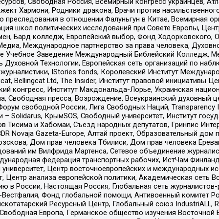
рсов, Свободная Россия, Всемирный конгресс украинцев, Атла
ект Хармони, Родники дракона, Врачи против насильственного
ию преследования в отношении Фалуньгун в Китае, Всемирная о
ация школ политических исследований при Совете Европы, Цен
мен, Бард колледж, Европейский выбор, Фонд Ходорковского,
едиа, Международное партнерство за права человека, Духовно
ое Учебное Заведение Международный Библейский Колледж, М
ь Духовной Технологии, Европейская сеть организаций по наб
урналистики, IStories fonds, Королевский Институт Между
gcat, Bellingcat Ltd, The Insider, Институт правовой инициатив
инский конгресс, Институт Макдональда-Лорье, Украинская нац
, Свободная пресса, Возрождение, Всеукраинский духовный цен
орум свободной России, Лига Свободных Наций, Transparеncy I
– Solidarus, КрымSOS, Свободный университет, Институт госу
в Тисима и Хабомаи, Съезд народных депутатов, Гринпис Инте
DR Novaja Gazeta-Europe, Алтай проект, Образовательный дом 
зскова, Дом прав человека Тбилиси, Дом прав человека Ерева
едований им Вилфрида Мартенса, Сетевое объединение журнали
Международная федерация транспортных рабочих, ИстЧам Финлан
й университет, Центр восточноевропейских и международных и
, Центр анализа европейской политики, Академическая сеть Во
ю в России, Настоящая Россия, Глобальная сеть журналистов
естфалия, Фонд глобальной помощи, Антивоенный комитет России,
татарский Ресурсный Центр, Глобальный союз IndustriALL, Russi
 Свободная Европа, Германское общество изучения Восточной 