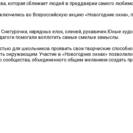
тива, которая сближает людей в преддверии самого любим
ключились во Всероссийскую акцию «Новогодние окна», 
 Снегурочки, нарядных елок, оленей, рукавичек.Юные худ
педагоги помогали воплотить самые смелые замыслы.
стью для школьников проявить свои творческие способнос
ость окружающим. Участие в «Новогодних окнах» позволило
го сообщества, объединенного общим желанием создать п