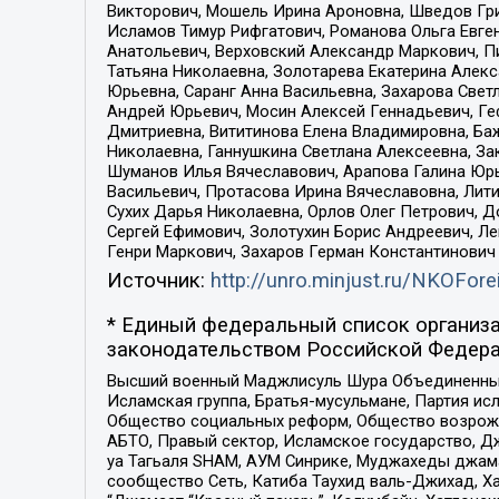
Викторович, Мошель Ирина Ароновна, Шведов Гри
Исламов Тимур Рифгатович, Романова Ольга Евге
Анатольевич, Верховский Александр Маркович, П
Татьяна Николаевна, Золотарева Екатерина Алек
Юрьевна, Саранг Анна Васильевна, Захарова Свет
Андрей Юрьевич, Мосин Алексей Геннадьевич, Ге
Дмитриевна, Вититинова Елена Владимировна, Ба
Николаевна, Ганнушкина Светлана Алексеевна, За
Шуманов Илья Вячеславович, Арапова Галина Юрь
Васильевич, Протасова Ирина Вячеславовна, Лит
Сухих Дарья Николаевна, Орлов Олег Петрович, 
Сергей Ефимович, Золотухин Борис Андреевич, Л
Генри Маркович, Захаров Герман Константинович
Источник:
http://unro.minjust.ru/NKOFore
* Единый федеральный список организа
законодательством Российской Федера
Высший военный Маджлисуль Шура Объединенных с
Исламская группа, Братья-мусульмане, Партия ис
Общество социальных реформ, Общество возрожд
АБТО, Правый сектор, Исламское государство, Д
уа Тагьаля SHAM, АУМ Синрике, Муджахеды джама
сообщество Сеть, Катиба Таухид валь-Джихад, Хай