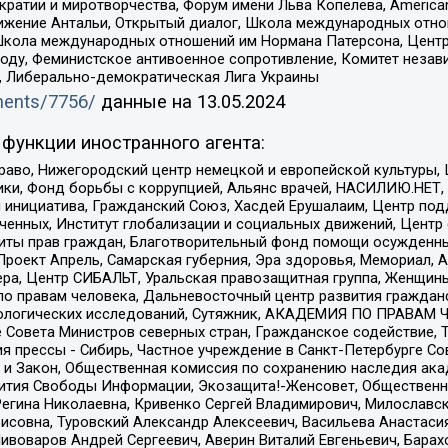
и и миротворчества, Форум имени Льва Копелева, American Counci
ое движение Антальи, Открытый диалог, Школа международных отн
Школа международных отношений им Нормана Патерсона, Центр
ду, Феминистское антивоенное сопротивление, Комитет независ
а, Либерально-демократическая Лига Украины
uments/7756/
данные на
13.05.2024
функции иностранного агента:
раво, Нижегородский центр немецкой и европейской культуры,
тики, Фонд борьбы с коррупцией, Альянс врачей, НАСИЛИЮ.НЕТ,
я инициатива, Гражданский Союз, Хасдей Ерушалаим, Центр по
юченных, Институт глобализации и социальных движений, Цент
ты прав граждан, Благотворительный фонд помощи осужденным
а, Проект Апрель, Самарская губерния, Эра здоровья, Мемориал
ера, Центр СИБАЛЬТ, Уральская правозащитная группа, Женщины
по правам человека, Дальневосточный центр развития гражданс
ологических исследований, Сутяжник, АКАДЕМИЯ ПО ПРАВАМ Ч
е Совета Министров северных стран, Гражданское содействие,
я прессы - Сибирь, Частное учреждение в Санкт-Петербурге С
 и Закон, Общественная комиссия по сохранению наследия ак
звития Свободы Информации, Экозащита!-Женсовет, Общественн
Регина Николаевна, Кривенко Сергей Владимирович, Милославс
совна, Туровский Александр Алексеевич, Васильева Анастасия
Пивоваров Андрей Сергеевич, Аверин Виталий Евгеньевич, Бара