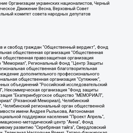
ение Организации украинских националистов, Черный
ическое Движение Весна, Верховный Совет
ельный комитет совета народных депутатов
ции социально-правовых программ "Лилит", Дальневосточное общественное движение "Маяк", Санкт-Петербургская ЛГБТ-инициативная группа "Выход", Инициативная группа ЛГБТ+ "Реверс", Алексеев Андрей Викторович, Бекбулатова Таисия Львовна, Беляев Иван Михайлович, Владыкина Елена Сергеевна, Гельман Марат Александрович, Никульшина Вероника Юрьевна, Толоконникова Надежда Андреевна, Шендерович Виктор Анатольевич, Общество с ограниченной ответственностью "Данное сообщение", Общество с ограниченной ответственностью Издательский дом "Новая глава", Айнбиндер Александра Александровна, Московский комьюнити-центр для ЛГБТ+инициатив, Благотворительный фонд развития филантропии, Deutsche Welle (Германия, Kurt-Schumacher-Strasse 3, 53113 Bonn), Борзунова Мария Михайловна, Воробьев Виктор Викторович, Голубева Анна Львовна, Константинова Алла Михайловна, Малкова Ирина Владимировна, Мурадов Мурад Абдулгалимович, Осетинская Елизавета Николаевна, Понасенков Евгений Николаевич, Ганапольский Матвей Юрьевич, Киселев Евгений Алексеевич, Борухович Ирина Григорьевна, Дремин Иван Тимофеевич, Дубровский Дмитрий Викторович, Красноярская региональная общественная организация поддержки и развития альтернативных образовательных технологий и межкультурных коммуникаций "ИНТЕРРА", Маяковская Екатерина Алексеевна, Фейгин Марк Захарович, Филимонов Андрей Викторович, Дзугкоева Регина Николаевна, Доброхотов Роман Александрович, Дудь Юрий Александрович, Елкин Сергей Владимирович, Кругликов Кирилл Игоревич, Сабунаева Мария Леонидовна, Семенов Алексей Владимирович, Шаинян Карен Багратович, Шульман Екатерина Михайловна, Асафьев Артур Валерьевич, Вахштайн Виктор Семенович, Венедиктов Алексей Алексеевич, Лушникова Екатерина Евгеньевна, Волков Леонид Михайлович, Невзоров Александр Глебович, Пархоменко Сергей Борисович, Сироткин Ярослав Николаевич, Кара-Мурза Владимир Владимирович, Баранова Наталья Владимировна, Гозман Леонид Яковлевич, Кагарлицкий Борис Юльевич, Климарев Михаил Валерьевич, Милов Владимир Станиславович, Автономная некоммерческая организация Краснодарский центр современного искусства "Типография", Моргенштерн Алишер Тагирович, Соболь Любовь Эдуардовна, Общество с ограниченной ответственностью "ЛИЗА НОРМ", Каспаров Гарри Кимович, Ходорковский Михаил Борисович, Общество с ограниченной ответственностью "Апрельские тезисы", Данилович Ирина Брониславовна, Кашин Олег Владимирович, Петров Николай Владимирович, Пивоваров Алексей Владимирович, Соколов Михаил Владимирович, Цветкова Юлия Владимировна, Чичваркин Евгений Александрович, Комитет против пыток/Команда против пыток, Общество с ограниченной ответственностью "Первый научный", Общество с ограниченной ответственностью "Вертолет и ко", Белоцерковская Вероника Борисовна, Кац Максим Евгеньевич, Лазарева Татьяна Юрьевна, Шаведдинов Руслан Табризович, Яшин Илья Валерьевич, Общество с ограниченной ответственностью "Иноагент ААВ", Алешковский Дмитрий Петрович, Альбац Евгения Марковна, Быков Дмитрий Львович, Галямина Юлия Евгеньевна, Лойко Сергей Леонидович, Мартынов Кирилл Константинович, Медведев Сергей Александрович, Крашенинников Федор Геннадиевич, Гордеева Катерина Вл