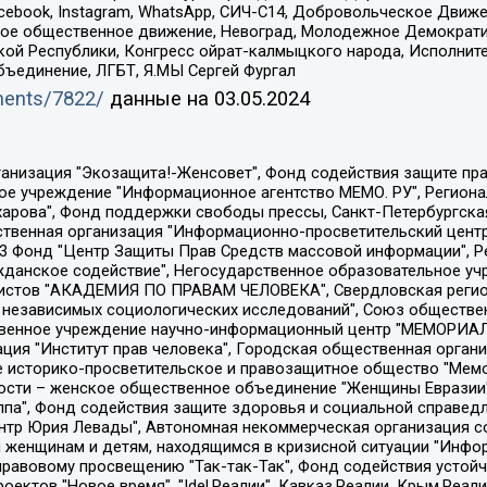
Facebook, Instagram, WhatsApp, СИЧ-С14, Добровольческое Движ
ское общественное движение, Невоград, Молодежное Демократ
ой Республики, Конгресс ойрат-калмыцкого народа, Исполнит
бъединение, ЛГБТ, Я.МЫ Сергей Фургал
uments/7822/
данные на
03.05.2024
Общество с ограниченной ответственностью "Радио Свободная Европа/Радио Свобода", Чешское информационное агентство "MEDIUM-ORIENT", Красноярская региональная общественная организация "Мы против СПИДа", Камалягин Денис Николаевич, Маркелов Сергей Евгеньевич, Пономарев Лев Александрович, Савицкая Людмила Алексеевна, Автономная некоммерческая организация "Центр по работе с проблемой насилия "НАСИЛИЮ.НЕТ", Межрегиональный профессиональный союз работников здравоохранения "Альянс врачей", Юридическое лицо, зарегистрированное в Латвийской Республике, SIA "Medusa Project" (регистрационный номер 40103797863, дата регистрации 10.06.2014), Некоммерческая организация "Фонд по борьбе с коррупцией", Автономная некоммерческая организация "Институт права и публичной политики", Баданин Роман Сергеевич, Гликин Максим Александрович, Железнова Мария Михайловна, Лукьянова Юлия Сергеевна, Маетная Елизавета Витальевна, Маняхин Петр Борисович, Чуракова Ольга Владимировна, Ярош Юлия Петровна, Юридическое лицо "The Insider SIA", зарегистрированное в Риге, Латвийская Республика (дата регистрации 26.06.2015), являющееся администратором доменного имени интернет-издания "The Insider SIA", https://theins.ru, Постернак Алексей Евгеньевич, Рубин Михаил Аркадьевич, Анин Роман Александрович, Юридическое лицо Istories fonds, зарегистрированное в Латвийской Республике (регистрационный номер 50008295751, дата регистрации 24.02.2020), Великовский Дмитрий Александрович, Долинина Ирина Николаевна, Мароховская Алеся Алексеевна, Шлейнов Роман Юрьевич, Шмагун Олеся Валентиновна, Общество с ограниченной ответственностью "Альтаир 2021", Общество с ограниченной ответственностью "Вега 2021", Общество с ограниченной ответственностью "Главный редактор 2021", Общество с ограниченной ответственностью "Ромашки монолит", Важенков Артем Валерьевич, Ивановская областная общественная организация "Центр гендерных исследований", Гурман Юрий Альбертович, Медиапроект "ОВД-Инфо", Егоров Владимир Владимирович, Жилинский Владимир Александрович, Общество с ограниченной ответственностью "ЗП", Иванова София Юрьевна, Карезина Инна Павловна, Кильтау Екатерина Викторовна, Петров Алексей Викторович, Пискунов Сергей Евгеньевич, Смирнов Сергей Сергеевич, Тихонов Михаил Сергеевич, Общество с ограниченной ответственностью "ЖУРНАЛИСТ-ИНОСТРАННЫЙ АГЕНТ", Арапова Галина Юрьевна, Вольтская Татьяна Анатольевна, Американская компания "Mason G.E.S. Anonymous Foundation" (США), являющаяся владельцем интернет-издания https://mnews.world/, Компания "Stichting Bellingcat", зарегистрированная в Нидерландах (дата регистрации 11.07.2018), Захаров Андрей Вячеславович, Клепиковская Екатерина Дмитриевна, Общество с ограниченной ответственностью "МЕМО", Перл Роман Александрович, Симонов Евгений Алексеевич, Соловьева Елена Анатольевна, Сотников Даниил Владимирович, Сурначева Елизавета Дмитриевна, Автономная некоммерческая организация по защите прав человека и информированию населения "Якутия – Наше Мнение", Общество с ограниченной ответственностью "Москоу диджитал медиа", с 26.01.2023 Общество с ограниченной ответственностью "Чайка Белые сады", Ветошкина Валерия Валерьевна, Заговора Максим Александрович, Межрегиональное общественное движение "Российская ЛГБТ - сеть", Оленичев Максим Владимирович, Павлов Иван Юрьевич, Скворцова Елена Сергеевна, Общество с ограниченной ответственностью "Как бы инагент", Кочетков Игорь Викторович, Общество с ограниченной ответственностью "Честные выборы", Еланчик Олег Александрович, Общество с ограниченной ответственностью "Нобелевский призыв", Гималова Регина Эмилевна, Григорьев Андрей Валерьевич, Григорьева Алина Александровна, Ассоциация по содействию защите прав призывников, альтернативнослужащих и военнослужащих "Правозащитная группа "Гражданин.Армия.Право", Хисамова Регина Фаритовна, Автономная некоммерческая организация по реализа