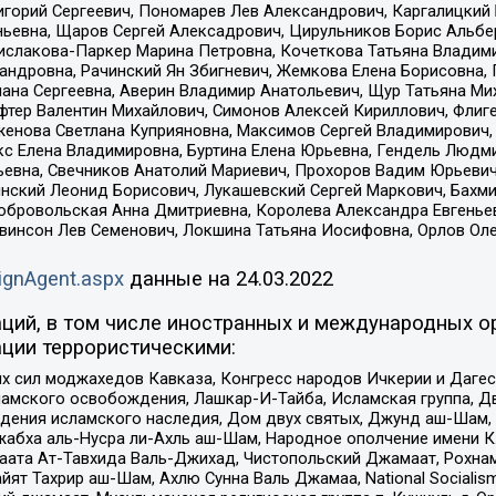
горий Сергеевич, Пономарев Лев Александрович, Каргалицкий 
ньевна, Щаров Сергей Алексадрович, Цирульников Борис Альбер
ислакова-Паркер Марина Петровна, Кочеткова Татьяна Владими
сандровна, Рачинский Ян Збигневич, Жемкова Елена Борисовна,
лана Сергеевна, Аверин Владимир Анатольевич, Щур Татьяна М
фтер Валентин Михайлович, Симонов Алексей Кириллович, Флиг
женова Светлана Куприяновна, Максимов Сергей Владимирович, 
кс Елена Владимировна, Буртина Елена Юрьевна, Гендель Людм
евна, Свечников Анатолий Мариевич, Прохоров Вадим Юрьевич
инский Леонид Борисович, Лукашевский Сергей Маркович, Бахм
Добровольская Анна Дмитриевна, Королева Александра Евгенье
евинсон Лев Семенович, Локшина Татьяна Иосифовна, Орлов Ол
ignAgent.aspx
данные на
24.03.2022
ций, в том числе иностранных и международных ор
ции террористическими:
ил моджахедов Кавказа, Конгресс народов Ичкерии и Дагеста
ламского освобождения, Лашкар-И-Тайба, Исламская группа, Дв
ения исламского наследия, Дом двух святых, Джунд аш-Шам, 
жабха аль-Нусра ли-Ахль аш-Шам, Народное ополчение имени К.
ата Ат-Тавхида Валь-Джихад, Чистопольский Джамаат, Рохнам
ят Тахрир аш-Шам, Ахлю Сунна Валь Джамаа, National Socialism