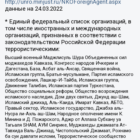
http://unro.minjust.ru/NKOForeignAgent.aspx
данные на
24.03.2022
* Единый федеральный список организаций, в
том числе иностранных и международных
организаций, признанных в соответствии с
законодательством Российской Федерации
террористическими:
Высший военный Маджлисуль Шура Объединенных сил
моджахедов Кавказа, Конгресс народов Ичкерии и
Дагестана, База, Асбат аль-Ансар, Священная война,
Исламская группа, Братья-мусульмане, Партия исламского
освобождения, Лашкар-И-Тайба, Исламская группа,
Движение Талибан, Исламская партия Туркестана,
Общество социальных реформ, Общество возрождения
исламского наследия, Дом двух святых, Джунд аш-Шам,
Исламский джихад, Аль-Каида, Имарат Кавказ, АБТО,
Правый сектор, Исламское государство, Джабха аль-
Нусра ли-Ахль аш-Шам, Народное ополчение имени К.
Минина и Д. Пожарского, Аджр от Аллаха Субхану уа
Тагьаля SHAM, АУМ Синрике, Муджахеды джамаата Ат-
Тавхида Валь-Джихад, Чистопольский Джамаат, Рохнамо
ба суи давлати исломи, Террористическое сообщество