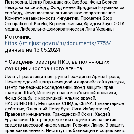
Патерсона, Центр Гражданских Свобод, Фонд Бориса
Немцова за Свободу, Фонд имени Фридриха Науманна за
свободу, Феминистское антивоенное сопротивление,
Комитет независимости Ингушетии, Прометей, Stop
Occupation of Karelia, Вернись живым, Фридом Хаус, СОТА
медиа, Либерально-демократическая Лига Украины
Источник:
https://minjust.gov.ru/ru/documents/7756/
данные на
13.05.2024
* Сведения реестра НКО, выполняющих
функции иностранного агента:
Лилит, Правозащитная группа Гражданин.Армия.Право,
Нижегородский центр немецкой и европейской культуры,
Центр гендерных исследований, Фонд защиты прав
граждан Штаб, Институт права и публичной политики,
Фонд борьбы с коррупцией, Альянс врачей,
НАСИЛИЮ.НЕТ, Мы против СПИДа, СВЕЧА, Гуманитарное
действие, Открытый Петербург, Лига Избирателей,
Правовая инициатива, Гражданский Союз, Хасдей
Ерушалаим, Центр поддержки и содействия развитию
средств массовой информации, Горячая Линия, В защиту
прав заключенных, Институт глобализации и социальных