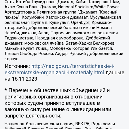
Сеть, Катиба Таухид валь-Джихад, Хайят Тахрир аш-Шам,
Ахлю Сунна Валь Джамаа, National Socialism/White Power,
Артподготовка, Религиозная группа “Джамаат “Красный
пахарь”, Колумбайн, Хатлонский джамаат, Мусульманская
религиозная группа п. Кушкуль г. Оренбург, Крымско-
татарский добровольческий батальон имени Номана
Челебиджихана, Азов, Партия исламского возрождения
Таджикистана, Народная самооборона, Дуббайский
джамаат, московская ячейка, Батал-Хаджи Белхороев,
Маньяки Культ Убийц, Молодёжь Которая Улыбается,
Легион Свобода России, Айдар, Русский добровольческий
корпус
Источник:
http://nac.gov.ru/terroristicheskie-i-
ekstremistskie-organizacii-i-materialy.html
данные
на
16.11.2023
* Перечень общественных объединений и
религиозных организаций в отношении
которых судом принято вступившее в
законную силу решение о ликвидации или
запрете деятельности:
Национал-большевистская партия, ВЕК РА, Рада земли
Кубанской Духовно Родовой Державы Русь, Община