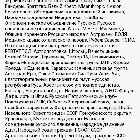
Украинская повстанческая армия, Тризуб им. Степана
Бандеры, Братство, Белый Крест, Misanthropic division,
Религиозное объединение последователей инглиизма,
Народная Социальная Инициатива, TulaSkins,
Этнополитическое объединение Русские, Русское
национальное объединение Атака, Мечеть Мирмамеда,
Община Коренного Русского народа г. Астрахани, ВОЛЯ,
Меджлис крымскотатарского народа, Рубеж Севера, ТОЙС,
О противодействии экстремистской деятельности,
РЕВТАТПОД, Артподготовка, Штольц, В честь иконы
Божией Матери Державная, Сектор 16, Независимость,
Фирма, Молодежная правозащитная группа МПГ, Курсом
Правды и Единения, Каракольская инициативная группа,
Автоград Крю, Союз Славянских Сил Руси, Алля-Аят,
Благотворительный пансионат Ак Умут, Русская
республика Русь, Арестантское уголовное единство,
Башкорт, Нация и свобода, Нация и свобода, W.H.С., Фалунь
Дафа, Иртыш Ultras, Русский Патриотический клуб-
Новокузнецк/РПК, Сибирский державный союз, Фонд
борьбы с коррупцией, Фонд защиты прав граждан, Штабы
Навального, Совет граждан СССР Прикубанского округа г.
Краснодара, Мужское государство, Народное
объединение русского движения, Народное движение
Адат, Народный совет граждан РСФСР СССР
Архангельской области, Проект Штурм, Граждане СССР,