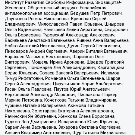
Институт Развития Свободы Информации, Экозащита!-
Женсовет, Общественный вердикт, Евразийская
антимонопольная ассоциация, Бедушев Петр Петрович,
Дзугкоева Регина Николаевна, Кривенко Сергей
Владимирович, Милославский Павел Юрьевич, Шнырова
Ольга Вадимовна, Чанышева Лилия Айратовна, Сидорович
Ольга Борисовна, Туровский Александр Алексеевич,
Васильева Анастасия Евгеньевна, Ривина Анна Валерьевна,
Бойко Анатолий Николаевич, Дугин Сергей Георгиевич,
Пивоваров Андрей Сергеевич, Аверин Виталий Евгеньевич,
Барахоев Магомед Бекханович, Шарипков Олег
Викторович, Мошель Ирина Ароновна, Шведов Григорий
Сергеевич, Пономарев Лев Александрович, Каргалицкий
Борис Юльевич, Созаев Валерий Валерьевич, Исламов
Тимур Рифгатович, Романова Ольга Евгеньевна, Щаров
Сергей Алексадрович, Цирульников Борис Альбертович,
Гасан Ольга Павловна, Паутов Юрий Анатольевич,
Верховский Александр Маркович, Пислакова-Паркер
Марина Петровна, Кочеткова Татьяна Владимировна,
Чуркина Наталья Валерьевна, Акимова Татьяна
Николаевна, Золотарева Екатерина Александровна,
Рачинский Ян Збигневич, Жемкова Елена Борисовна,
Гудков Лев Дмитриевич, Илларионова Юлия Юрьевна,
Саранг Анна Васильевна, Захарова Светлана Сергеевна,
Аверин Владимир Анатольевич, Щур Татьяна Михайловна,