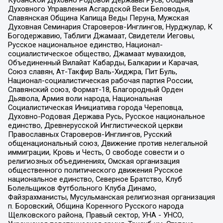
Духовного Управления Асгардской Веси Беловодья,
Славянская Община Капища Веды Перуна, Мужская
Духовная Семинария Староверов-Инглингов, Нурджулар, К
Богодержавию, Таблиги Джамаат, Свидетели Иеговы,
Русское национальное единство, Национал-
социалистическое общество, Джамаат мувахидов,
Объединенный Вилайат Кабарды, Балкарии и Карачая,
Союз славян, Ат-Такфир Валь-Хиджра, Пит Буль,
Национал-социалистическая рабочая партия России,
Славянский союз, Формат-18, Благородный Орден
Дьявола, Армия воли народа, Национальная
Социалистическая Инициатива города Череповца,
Духовно-Родовая Держава Русь, Русское национальное
единство, Древнерусской Инглистической церкви
Православных Староверов-Инглингов, Русский
общенациональный союз, Движение против нелегальной
иммиграции, Кровь и Честь, О свободе совести и о
религиозных объединениях, Омская организация
общественного политического движения Русское
национальное единство, Северное Братство, Клуб
Болельщиков Футбольного Клуба Динамо,
Файзрахманисты, Мусульманская религиозная организация
п. Боровский, Община Коренного Русского народа
Щелковского района, Правый сектор, УНА - УНСО,