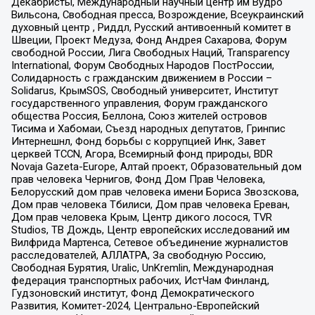
Декабристы, Международный научный центр им Вудро
Вильсона, Свободная пресса, Возрождение, Всеукраинский
духовный центр , Риддл, Русский антивоенный комитет в
Швеции, Проект Медуза, Фонд Андрея Сахарова, Форум
свободной России, Лига Свободных Наций, Transparеncy
International, Форум Свободных Народов ПостРоссии,
Солидарность с гражданским движением в России –
Solidarus, КрымSOS, Свободный университет, Институт
государственного управления, Форум гражданского
общества Россия, Беллона, Союз жителей островов
Тисима и Хабомаи, Съезд народных депутатов, Гринпис
Интернешнл, Фонд борьбы с коррупцией Инк, Завет
церквей TCCN, Агора, Всемирный фонд природы, BDR
Novaja Gazeta-Europe, Алтай проект, Образовательный дом
прав человека Чернигов, Фонд Дом Прав Человека,
Белорусский дом прав человека имени Бориса Звозскова,
Дом прав человека Тбилиси, Дом прав человека Ереван,
Дом прав человека Крым, Центр дикого лосося, TVR
Studios, ТВ Дождь, Центр европейских исследований им
Вилфрида Мартенса, Сетевое объединение журналистов
расследователей, АЛЛАТРА, За свободную Россию,
Свободная Бурятия, Uralic, UnKremlin, Международная
федерация транспортных рабочих, ИстЧам Финланд,
Гудзоновский институт, Фонд Демократического
Развития, Комитет-2024, Центрально-Европейский