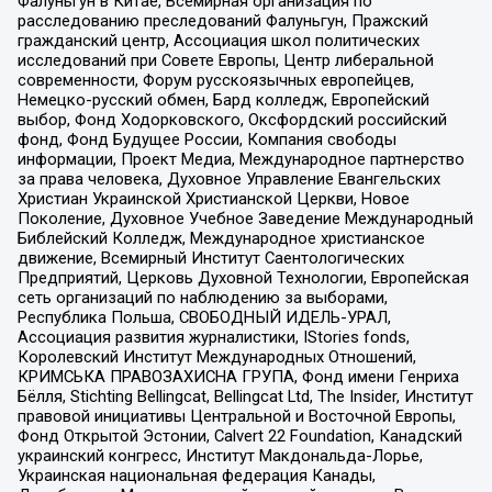
Фалуньгун в Китае, Всемирная организация по
расследованию преследований Фалуньгун, Пражский
гражданский центр, Ассоциация школ политических
исследований при Совете Европы, Центр либеральной
современности, Форум русскоязычных европейцев,
Немецко-русский обмен, Бард колледж, Европейский
выбор, Фонд Ходорковского, Оксфордский российский
фонд, Фонд Будущее России, Компания свободы
информации, Проект Медиа, Международное партнерство
за права человека, Духовное Управление Евангельских
Христиан Украинской Христианской Церкви, Новое
Поколение, Духовное Учебное Заведение Международный
Библейский Колледж, Международное христианское
движение, Всемирный Институт Саентологических
Предприятий, Церковь Духовной Технологии, Европейская
сеть организаций по наблюдению за выборами,
Республика Польша, СВОБОДНЫЙ ИДЕЛЬ-УРАЛ,
Ассоциация развития журналистики, IStories fonds,
Королевский Институт Международных Отношений,
КРИМСЬКА ПРАВОЗАХИСНА ГРУПА, Фонд имени Генриха
Бёлля, Stichting Bellingcat, Bellingcat Ltd, The Insider, Институт
правовой инициативы Центральной и Восточной Европы,
Фонд Открытой Эстонии, Calvert 22 Foundation, Канадский
украинский конгресс, Институт Макдональда-Лорье,
Украинская национальная федерация Канады,