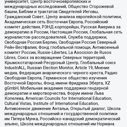
университет, Центр восточноевропейских и
международных исследований, Общество Сторожевой
башни, Библии и трактатов Свидетелей Иеговы,
Гражданский Совет, Центр анализа европейской политики,
Академическая сеть Восточная Европа, Российский
комитет действия, РЭНД корпорейшн, Русская Америка за
демократию в России, Настоящая Россия, Глобальная сеть
журналистов-расследователей, Служба поддержки,
Свободная Россия Берлин, Свободная Россия Северный
Рейн-Вестфалия, Фонд глобальной помощи, Антивоенный
комитет России, Russie-Libertes, La Asocicion de Rusos
Libres, Союз за возвращение Северных территорий,
Крымскотатарский Ресурсный Центр, Глобальный союз
IndustriALL, Russian Election Monitor, Article 19, Мнение
медиа, Федерация анархического черного креста, Радио
Свободная Европа, Германское общество изучения
Восточной Европы, Фонд имени Фридриха Эберта, XZ
gGmbH, Мобильная академия поддержки гендерной
демократии и миротворчества, Форум имени Льва
Копелева, American Councils for International Education,
Cultural Vistas, Institute of International Education,
Антивоенное движение Антальи, Открытый диалог, Школа
международных отношений и государственной политики
им Питера Мунка, Российско-канадский демократический
альянс, Школа международных отношений им Нормана