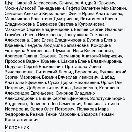
Щур Николай Алексеевич, Блинушов Андрей Юрьевич,
Мосин Алексей Геннадьевич, Гефтер Валентин Михайлович,
Симонов Алексей Кириллович, Флиге Ирина Анатольевна,
Мельникова Валентина Дмитриевна, Вититинова Елена
Владимировна, Баженова Светлана Куприяновна,
Максимов Сергей Владимирович, Беляев Сергей Иванович,
Голубева Елена Николаевна, Ганнушкина Светлана
Алексеевна, Закс Елена Владимировна, Буртина Елена
Юрьевна, Гендель Людмила Залмановна, Кокорина
Екатерина Алексеевна, Шуманов Илья Вячеславович,
Арапова Галина Юрьевна, Свечников Анатолий Мариевич,
Прохоров Вадим Юрьевич, Шахова Елена Владимировна,
Подузов Сергей Васильевич, Протасова Ирина
Вячеславовна, Литинский Леонид Борисович, Лукашевский
Сергей Маркович, Бахмин Вячеслав Иванович, Шабад
Анатолий Ефимович, Сухих Дарья Николаевна, Орлов Олег
Петрович, Добровольская Анна Дмитриевна, Королева
Александра Евгеньевна, Смирнов Владимир
Александрович, Вицин Сергей Ефимович, Золотухин Борис
Андреевич, Левинсон Лев Семенович, Локшина Татьяна
Иосифовна, Орлов Олег Петрович, Полякова Мара
Федоровна, Резник Генри Маркович, Захаров Герман
Константинович
Источник: