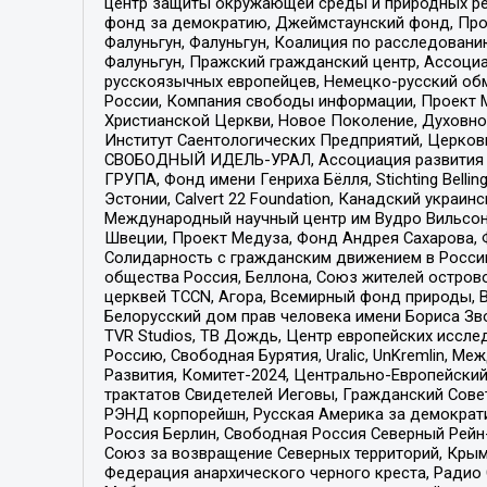
центр защиты окружающей среды и природных ресу
фонд за демократию, Джеймстаунский фонд, Прож
Фалуньгун, Фалуньгун, Коалиция по расследован
Фалуньгун, Пражский гражданский центр, Ассоци
русскоязычных европейцев, Немецко-русский об
России, Компания свободы информации, Проект М
Христианской Церкви, Новое Поколение, Духовн
Институт Саентологических Предприятий, Церков
СВОБОДНЫЙ ИДЕЛЬ-УРАЛ, Ассоциация развития ж
ГРУПА, Фонд имени Генриха Бёлля, Stichting Bellin
Эстонии, Calvert 22 Foundation, Канадский укра
Международный научный центр им Вудро Вильсона
Швеции, Проект Медуза, Фонд Андрея Сахарова, Ф
Солидарность с гражданским движением в России 
общества Россия, Беллона, Союз жителей острово
церквей TCCN, Агора, Всемирный фонд природы, B
Белорусский дом прав человека имени Бориса Зво
TVR Studios, ТВ Дождь, Центр европейских иссл
Россию, Свободная Бурятия, Uralic, UnKremlin, 
Развития, Комитет-2024, Центрально-Европейски
трактатов Свидетелей Иеговы, Гражданский Совет
РЭНД корпорейшн, Русская Америка за демократи
Россия Берлин, Свободная Россия Северный Рейн-В
Союз за возвращение Северных территорий, Крымско
Федерация анархического черного креста, Радио