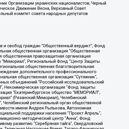
ение Организации украинских националистов, Черный
ическое Движение Весна, Верховный Совет
ельный комитет совета народных депутатов
ции социально-правовых программ "Лилит", Дальневосточное общественное движение "Маяк", Санкт-Петербургская ЛГБТ-инициативная группа "Выход", Инициативная группа ЛГБТ+ "Реверс", Алексеев Андрей Викторович, Бекбулатова Таисия Львовна, Беляев Иван Михайлович, Владыкина Елена Сергеевна, Гельман Марат Александрович, Никульшина Вероника Юрьевна, Толоконникова Надежда Андреевна, Шендерович Виктор Анатольевич, Общество с ограниченной ответственностью "Данное сообщение", Общество с ограниченной ответственностью Издательский дом "Новая глава", Айнбиндер Александра Александровна, Московский комьюнити-центр для ЛГБТ+инициатив, Благотворительный фонд развития филантропии, Deutsche Welle (Германия, Kurt-Schumacher-Strasse 3, 53113 Bonn), Борзунова Мария Михайловна, Воробьев Виктор Викторович, Голубева Анна Львовна, Константинова Алла Михайловна, Малкова Ирина Владимировна, Мурадов Мурад Абдулгалимович, Осетинская Елизавета Николаевна, Понасенков Евгений Николаевич, Ганапольский Матвей Юрьевич, Киселев Евгений Алексеевич, Борухович Ирина Григорьевна, Дремин Иван Тимофеевич, Дубровский Дмитрий Викторович, Красноярская региональная общественная организация поддержки и развития альтернативных образовательных технологий и межкультурных коммуникаций "ИНТЕРРА", Маяковская Екатерина Алексеевна, Фейгин Марк Захарович, Филимонов Андрей Викторович, Дзугкоева Регина Николаевна, Доброхотов Роман Александрович, Дудь Юрий Александрович, Елкин Сергей Владимирович, Кругликов Кирилл Игоревич, Сабунаева Мария Леонидовна, Семенов Алексей Владимирович, Шаинян Карен Багратович, Шульман Екатерина Михайловна, Асафьев Артур Валерьевич, Вахштайн Виктор Семенович, Венедиктов Алексей Алексеевич, Лушникова Екатерина Евгеньевна, Волков Леонид Михайлович, Невзоров Александр Глебович, Пархоменко Сергей Борисович, Сироткин Ярослав Николаевич, Кара-Мурза Владимир Владимирович, Баранова Наталья Владимировна, Гозман Леонид Яковлевич, Кагарлицкий Борис Юльевич, Климарев Михаил Валерьевич, Милов Владимир Станиславович, Автономная некоммерческая организация Краснодарский центр современного искусства "Типография", Моргенштерн Алишер Тагирович, Соболь Любовь Эдуардовна, Общество с ограниченной ответственностью "ЛИЗА НОРМ", Каспаров Гарри Кимович, Ходорковский Михаил Борисович, Общество с ограниченной ответственностью "Апрельские тезисы", Данилович Ирина Брониславовна, Кашин Олег Владимирович, Петров Николай Владимирович, Пивоваров Алексей Владимирович, Соколов Михаил Владимирович, Цветкова Юлия Владимировна, Чичваркин Евгений Александрович, Комитет против пыток/Команда против пыток, Общество с ограниченной ответственностью "Первый научный", Общество с ограниченной ответственностью "Вертолет и ко", Белоцерковская Вероника Борисовна, Кац Максим Евгеньевич, Лазарева Татьяна Юрьевна, Шаведдинов Руслан Табризович, Яшин Илья Валерьевич, Общество с ограниченной ответственностью "Иноагент ААВ", Алешковский Дмитрий Петрович, Альбац Евгения Марковна, Быков Дмитрий Львович, Галямина Юлия Евгеньевна, Лойко Сергей Леонидович, Мартынов Кирилл Константинович, Медведев Сергей Александрович, Крашенинников Федор Геннадиевич, Гордеева Катерина Вл