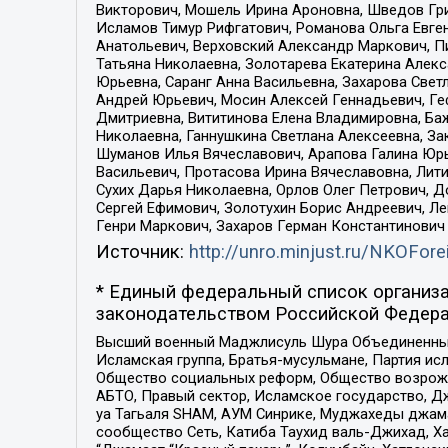
Викторович, Мошель Ирина Ароновна, Шведов Гри
Исламов Тимур Рифгатович, Романова Ольга Евге
Анатольевич, Верховский Александр Маркович, П
Татьяна Николаевна, Золотарева Екатерина Алек
Юрьевна, Саранг Анна Васильевна, Захарова Свет
Андрей Юрьевич, Мосин Алексей Геннадьевич, Ге
Дмитриевна, Вититинова Елена Владимировна, Ба
Николаевна, Ганнушкина Светлана Алексеевна, За
Шуманов Илья Вячеславович, Арапова Галина Юрь
Васильевич, Протасова Ирина Вячеславовна, Лит
Сухих Дарья Николаевна, Орлов Олег Петрович, 
Сергей Ефимович, Золотухин Борис Андреевич, Л
Генри Маркович, Захаров Герман Константинович
Источник:
http://unro.minjust.ru/NKOFore
* Единый федеральный список организа
законодательством Российской Федера
Высший военный Маджлисуль Шура Объединенных с
Исламская группа, Братья-мусульмане, Партия ис
Общество социальных реформ, Общество возрожд
АБТО, Правый сектор, Исламское государство, Д
уа Тагьаля SHAM, АУМ Синрике, Муджахеды джама
сообщество Сеть, Катиба Таухид валь-Джихад, Хай