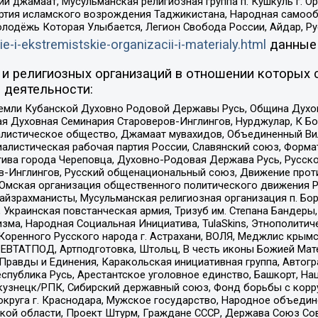
ий джамаат, Мусульманская религиозная группа п. Кушкуль г. 
ртия исламского возрождения Таджикистана, Народная самооб
олодёжь Которая Улыбается, Легион Свобода России, Айдар, Р
ie-i-ekstremistskie-organizacii-i-materialy.html
данные
и религиозных организаций в отношении которых 
 деятельности:
земли Кубанской Духовно Родовой Державы Русь, Община Духо
 Духовная Семинария Староверов-Инглингов, Нурджулар, К Бо
листическое общество, Джамаат мувахидов, Объединенный Вил
иалистическая рабочая партия России, Славянский союз, Форма
ива города Череповца, Духовно-Родовая Держава Русь, Русск
-Инглингов, Русский общенациональный союз, Движение против
 Омская организация общественного политического движения Р
йзрахманисты, Мусульманская религиозная организация п. Бо
краинская повстанческая армия, Тризуб им. Степана Бандеры, Бр
зма, Народная Социальная Инициатива, TulaSkins, Этнополитич
оренного Русского народа г. Астрахани, ВОЛЯ, Меджлис крымс
РЕВТАТПОД, Артподготовка, Штольц, В честь иконы Божией Мате
равды и Единения, Каракольская инициативная группа, Автогра
спублика Русь, Арестантское уголовное единство, Башкорт, Наци
окузнецк/РПК, Сибирский державный союз, Фонд борьбы с кор
округа г. Краснодара, Мужское государство, Народное объедин
ой области, Проект Штурм, Граждане СССР, Держава Союз Сов