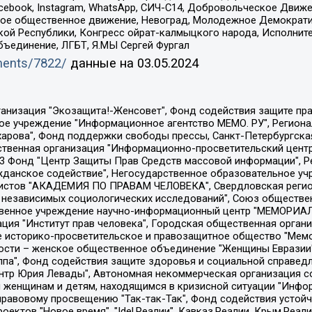
Facebook, Instagram, WhatsApp, СИЧ-С14, Добровольческое Движ
ское общественное движение, Невоград, Молодежное Демократ
ой Республики, Конгресс ойрат-калмыцкого народа, Исполнит
бъединение, ЛГБТ, Я.МЫ Сергей Фургал
uments/7822/
данные на
03.05.2024
Общество с ограниченной ответственностью "Радио Свободная Европа/Радио Свобода", Чешское информационное агентство "MEDIUM-ORIENT", Красноярская региональная общественная организация "Мы против СПИДа", Камалягин Денис Николаевич, Маркелов Сергей Евгеньевич, Пономарев Лев Александрович, Савицкая Людмила Алексеевна, Автономная некоммерческая организация "Центр по работе с проблемой насилия "НАСИЛИЮ.НЕТ", Межрегиональный профессиональный союз работников здравоохранения "Альянс врачей", Юридическое лицо, зарегистрированное в Латвийской Республике, SIA "Medusa Project" (регистрационный номер 40103797863, дата регистрации 10.06.2014), Некоммерческая организация "Фонд по борьбе с коррупцией", Автономная некоммерческая организация "Институт права и публичной политики", Баданин Роман Сергеевич, Гликин Максим Александрович, Железнова Мария Михайловна, Лукьянова Юлия Сергеевна, Маетная Елизавета Витальевна, Маняхин Петр Борисович, Чуракова Ольга Владимировна, Ярош Юлия Петровна, Юридическое лицо "The Insider SIA", зарегистрированное в Риге, Латвийская Республика (дата регистрации 26.06.2015), являющееся администратором доменного имени интернет-издания "The Insider SIA", https://theins.ru, Постернак Алексей Евгеньевич, Рубин Михаил Аркадьевич, Анин Роман Александрович, Юридическое лицо Istories fonds, зарегистрированное в Латвийской Республике (регистрационный номер 50008295751, дата регистрации 24.02.2020), Великовский Дмитрий Александрович, Долинина Ирина Николаевна, Мароховская Алеся Алексеевна, Шлейнов Роман Юрьевич, Шмагун Олеся Валентиновна, Общество с ограниченной ответственностью "Альтаир 2021", Общество с ограниченной ответственностью "Вега 2021", Общество с ограниченной ответственностью "Главный редактор 2021", Общество с ограниченной ответственностью "Ромашки монолит", Важенков Артем Валерьевич, Ивановская областная общественная организация "Центр гендерных исследований", Гурман Юрий Альбертович, Медиапроект "ОВД-Инфо", Егоров Владимир Владимирович, Жилинский Владимир Александрович, Общество с ограниченной ответственностью "ЗП", Иванова София Юрьевна, Карезина Инна Павловна, Кильтау Екатерина Викторовна, Петров Алексей Викторович, Пискунов Сергей Евгеньевич, Смирнов Сергей Сергеевич, Тихонов Михаил Сергеевич, Общество с ограниченной ответственностью "ЖУРНАЛИСТ-ИНОСТРАННЫЙ АГЕНТ", Арапова Галина Юрьевна, Вольтская Татьяна Анатольевна, Американская компания "Mason G.E.S. Anonymous Foundation" (США), являющаяся владельцем интернет-издания https://mnews.world/, Компания "Stichting Bellingcat", зарегистрированная в Нидерландах (дата регистрации 11.07.2018), Захаров Андрей Вячеславович, Клепиковская Екатерина Дмитриевна, Общество с ограниченной ответственностью "МЕМО", Перл Роман Александрович, Симонов Евгений Алексеевич, Соловьева Елена Анатольевна, Сотников Даниил Владимирович, Сурначева Елизавета Дмитриевна, Автономная некоммерческая организация по защите прав человека и информированию населения "Якутия – Наше Мнение", Общество с ограниченной ответственностью "Москоу диджитал медиа", с 26.01.2023 Общество с ограниченной ответственностью "Чайка Белые сады", Ветошкина Валерия Валерьевна, Заговора Максим Александрович, Межрегиональное общественное движение "Российская ЛГБТ - сеть", Оленичев Максим Владимирович, Павлов Иван Юрьевич, Скворцова Елена Сергеевна, Общество с ограниченной ответственностью "Как бы инагент", Кочетков Игорь Викторович, Общество с ограниченной ответственностью "Честные выборы", Еланчик Олег Александрович, Общество с ограниченной ответственностью "Нобелевский призыв", Гималова Регина Эмилевна, Григорьев Андрей Валерьевич, Григорьева Алина Александровна, Ассоциация по содействию защите прав призывников, альтернативнослужащих и военнослужащих "Правозащитная группа "Гражданин.Армия.Право", Хисамова Регина Фаритовна, Автономная некоммерческая организация по реализа