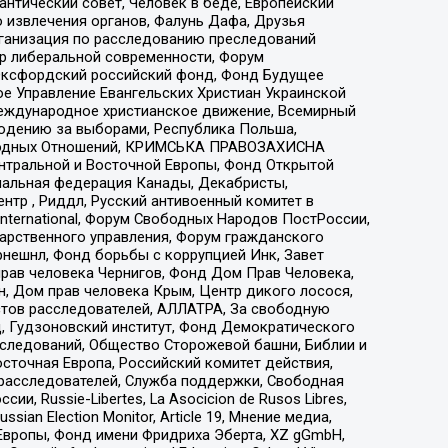
нтический совет, Человек в беде, Европейский
 извлечения органов, Фалунь Дафа, Друзья
рганизация по расследованию преследований
тр либеральной современности, Форум
 Оксфордский российский фонд, Фонд Будущее
е Управление Евангельских Христиан Украинской
еждународное христианское движение, Всемирный
людению за выборами, Республика Польша,
народных Отношений, КРИМСЬКА ПРАВОЗАХИСНА
ы Центральной и Восточной Европы, Фонд Открытой
иональная федерация Канады, Декабристы,
тр , Риддл, Русский антивоенный комитет в
nternational, Форум Свободных Народов ПостРоссии,
дарственного управления, Форум гражданского
рнешнл, Фонд борьбы с коррупцией Инк, Завет
прав человека Чернигов, Фонд Дом Прав Человека,
н, Дом прав человека Крым, Центр дикого лосося,
стов расследователей, АЛЛАТРА, За свободную
д, Гудзоновский институт, Фонд Демократического
сследований, Общество Сторожевой башни, Библии и
сточная Европа, Российский комитет действия,
-расследователей, Служба поддержки, Свободная
 Russie-Libertes, La Asocicion de Rusos Libres,
an Election Monitor, Article 19, Мнение медиа,
Европы, Фонд имени Фридриха Эберта, XZ gGmbH,