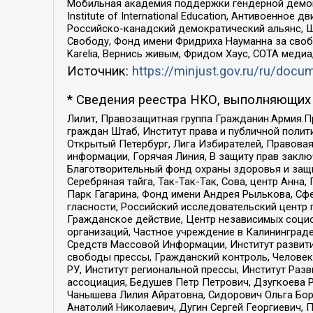
Мобильная академия поддержки гендерной демократи
Institute of International Education, Антивоенн
Российско-канадский демократический альянс, 
Свободу, Фонд имени Фридриха Науманна за свобо
Karelia, Вернись живым, Фридом Хаус, СОТА меди
Источник:
https://minjust.gov.ru/ru/doc
* Сведения реестра НКО, выполняющих 
Лилит, Правозащитная группа Гражданин.Армия.П
граждан Штаб, Институт права и публичной поли
Открытый Петербург, Лига Избирателей, Правова
информации, Горячая Линия, В защиту прав закл
Благотворительный фонд охраны здоровья и защи
Серебряная тайга, Так-Так-Так, Сова, центр Анн
Парк Гагарина, Фонд имени Андрея Рылькова, Сф
гласности, Российский исследовательский центр 
Гражданское действие, Центр независимых соци
организаций, Частное учреждение в Калининград
Средств Массовой Информации, Институт развити
свободы прессы, Гражданский контроль, Человек
РУ, Институт региональной прессы, Институт Ра
ассоциация, Бедушев Петр Петрович, Дзугкоева 
Чанышева Лилия Айратовна, Сидорович Ольга Бори
Анатолий Николаевич, Дугин Сергей Георгиевич, 