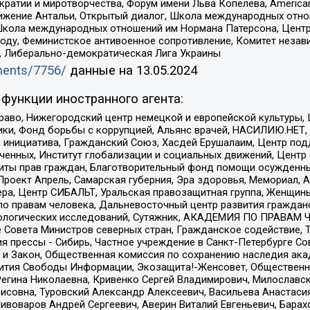
и и миротворчества, Форум имени Льва Копелева, American Counci
ое движение Антальи, Открытый диалог, Школа международных отн
Школа международных отношений им Нормана Патерсона, Центр
ду, Феминистское антивоенное сопротивление, Комитет независ
а, Либерально-демократическая Лига Украины
uments/7756/
данные на
13.05.2024
функции иностранного агента:
раво, Нижегородский центр немецкой и европейской культуры,
тики, Фонд борьбы с коррупцией, Альянс врачей, НАСИЛИЮ.НЕТ,
я инициатива, Гражданский Союз, Хасдей Ерушалаим, Центр по
юченных, Институт глобализации и социальных движений, Цент
ты прав граждан, Благотворительный фонд помощи осужденным
а, Проект Апрель, Самарская губерния, Эра здоровья, Мемориал
ера, Центр СИБАЛЬТ, Уральская правозащитная группа, Женщины
по правам человека, Дальневосточный центр развития гражданс
ологических исследований, Сутяжник, АКАДЕМИЯ ПО ПРАВАМ Ч
е Совета Министров северных стран, Гражданское содействие,
я прессы - Сибирь, Частное учреждение в Санкт-Петербурге С
 и Закон, Общественная комиссия по сохранению наследия ак
звития Свободы Информации, Экозащита!-Женсовет, Общественн
Регина Николаевна, Кривенко Сергей Владимирович, Милославс
совна, Туровский Александр Алексеевич, Васильева Анастасия
Пивоваров Андрей Сергеевич, Аверин Виталий Евгеньевич, Бара