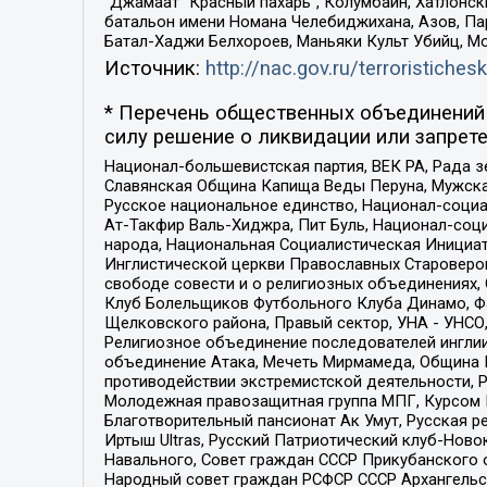
“Джамаат “Красный пахарь”, Колумбайн, Хатлонск
батальон имени Номана Челебиджихана, Азов, Па
Батал-Хаджи Белхороев, Маньяки Культ Убийц, М
Источник:
http://nac.gov.ru/terroristichesk
* Перечень общественных объединений 
силу решение о ликвидации или запрете
Национал-большевистская партия, ВЕК РА, Рада 
Славянская Община Капища Веды Перуна, Мужская
Русское национальное единство, Национал-социа
Ат-Такфир Валь-Хиджра, Пит Буль, Национал-соц
народа, Национальная Социалистическая Инициат
Инглистической церкви Православных Староверов
свободе совести и о религиозных объединениях,
Клуб Болельщиков Футбольного Клуба Динамо, Фа
Щелковского района, Правый сектор, УНА - УНСО, У
Религиозное объединение последователей инглии
объединение Атака, Мечеть Мирмамеда, Община К
противодействии экстремистской деятельности, 
Молодежная правозащитная группа МПГ, Курсом П
Благотворительный пансионат Ак Умут, Русская ре
Иртыш Ultras, Русский Патриотический клуб-Нов
Навального, Совет граждан СССР Прикубанского 
Народный совет граждан РСФСР СССР Архангельск