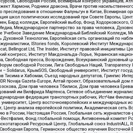
рсов, Свободная Россия, Всемирный конгресс украинцев, Атла
ект Хармони, Родники дракона, Врачи против насильственного
ию преследования в отношении Фалуньгун в Китае, Всемирная о
ация школ политических исследований при Совете Европы, Цен
мен, Бард колледж, Европейский выбор, Фонд Ходорковского,
едиа, Международное партнерство за права человека, Духовно
ое Учебное Заведение Международный Библейский Колледж, М
ь Духовной Технологии, Европейская сеть организаций по наб
урналистики, IStories fonds, Королевский Институт Между
gcat, Bellingcat Ltd, The Insider, Институт правовой инициатив
инский конгресс, Институт Макдональда-Лорье, Украинская нац
, Свободная пресса, Возрождение, Всеукраинский духовный цен
орум свободной России, Лига Свободных Наций, Transparеncy I
– Solidarus, КрымSOS, Свободный университет, Институт госу
в Тисима и Хабомаи, Съезд народных депутатов, Гринпис Инте
DR Novaja Gazeta-Europe, Алтай проект, Образовательный дом 
зскова, Дом прав человека Тбилиси, Дом прав человека Ерева
едований им Вилфрида Мартенса, Сетевое объединение журнали
Международная федерация транспортных рабочих, ИстЧам Финлан
й университет, Центр восточноевропейских и международных и
, Центр анализа европейской политики, Академическая сеть Во
ю в России, Настоящая Россия, Глобальная сеть журналистов
естфалия, Фонд глобальной помощи, Антивоенный комитет России,
татарский Ресурсный Центр, Глобальный союз IndustriALL, Russi
 Свободная Европа, Германское общество изучения Восточной 