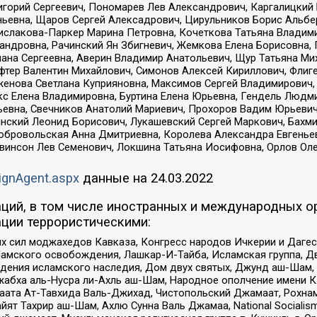
горий Сергеевич, Пономарев Лев Александрович, Каргалицкий 
ньевна, Щаров Сергей Алексадрович, Цирульников Борис Альбер
ислакова-Паркер Марина Петровна, Кочеткова Татьяна Владими
сандровна, Рачинский Ян Збигневич, Жемкова Елена Борисовна,
лана Сергеевна, Аверин Владимир Анатольевич, Щур Татьяна М
фтер Валентин Михайлович, Симонов Алексей Кириллович, Флиг
женова Светлана Куприяновна, Максимов Сергей Владимирович, 
кс Елена Владимировна, Буртина Елена Юрьевна, Гендель Людм
евна, Свечников Анатолий Мариевич, Прохоров Вадим Юрьевич
инский Леонид Борисович, Лукашевский Сергей Маркович, Бахм
Добровольская Анна Дмитриевна, Королева Александра Евгенье
евинсон Лев Семенович, Локшина Татьяна Иосифовна, Орлов Ол
ignAgent.aspx
данные на
24.03.2022
ций, в том числе иностранных и международных ор
ции террористическими:
ил моджахедов Кавказа, Конгресс народов Ичкерии и Дагеста
ламского освобождения, Лашкар-И-Тайба, Исламская группа, Дв
ения исламского наследия, Дом двух святых, Джунд аш-Шам, 
жабха аль-Нусра ли-Ахль аш-Шам, Народное ополчение имени К.
ата Ат-Тавхида Валь-Джихад, Чистопольский Джамаат, Рохнам
ят Тахрир аш-Шам, Ахлю Сунна Валь Джамаа, National Socialism