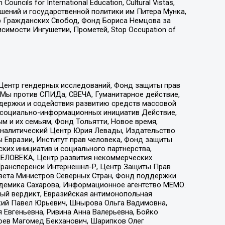
ls for International Education, Cultural Vistas,
ошений и государственной политики им Питера Мунка,
 Гражданских Свобод, Фонд Бориса Немцова за
имости Ингушетии, Прометей, Stop Occupation of
 Центр гендерных исследований, Фонд защиты прав
 Мы против СПИДа, СВЕЧА, Гуманитарное действие,
ддержки и содействия развитию средств массовой
р социально-информационных инициатив Действие,
 и их семьям, Фонд Тольятти, Новое время,
, Аналитический Центр Юрия Левады, Издательство
 Евразии, Институт прав человека, Фонд защиты
ких инициатив и социального партнерства,
ЕЛОВЕКА, Центр развития некоммерческих
 Трансперенси Интернешнл-Р, Центр Защиты Прав
овета Министров Северных Стран, Фонд поддержки
адемика Сахарова, Информационное агентство МЕМО.
ый вердикт, Евразийская антимонопольная
кий Павел Юрьевич, Шнырова Ольга Вадимовна,
 Евгеньевна, Ривина Анна Валерьевна, Бойко
хоев Магомед Бекханович, Шарипков Олег