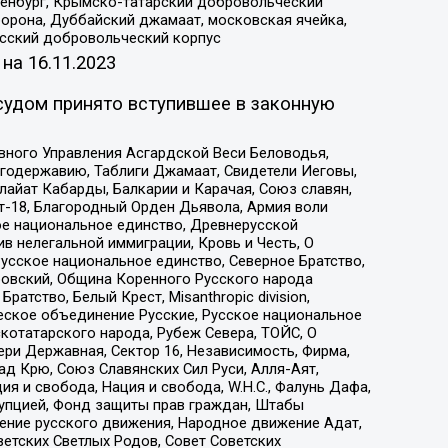
Оренбург, Крымско-татарский добровольческий
орона, Дуббайский джамаат, московская ячейка,
усский добровольческий корпус
 на
16.11.2023
судом принято вступившее в законную
вного Управления Асгардской Веси Беловодья,
годержавию, Таблиги Джамаат, Свидетели Иеговы,
айат Кабарды, Балкарии и Карачая, Союз славян,
т-18, Благородный Орден Дьявола, Армия воли
ое национальное единство, Древнерусской
 нелегальной иммиграции, Кровь и Честь, О
усское национальное единство, Северное Братство,
ровский, Община Коренного Русского народа
атство, Белый Крест, Misanthropic division,
еское объединение Русские, Русское национальное
котатарского народа, Рубеж Севера, ТОЙС, О
ри Державная, Сектор 16, Независимость, Фирма,
д Крю, Союз Славянских Сил Руси, Алля-Аят,
я и свобода, Нация и свобода, W.H.С., Фалунь Дафа,
рупцией, Фонд защиты прав граждан, Штабы
ение русского движения, Народное движение Адат,
етских Светлых Родов, Совет Советских