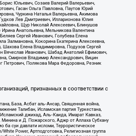
Борис Юльевич, Созаев Валерий Валерьевич,
тович, Гасан Ольга Павловна, Паутов Юрий
ровна, Чуркина Наталья Валерьевна, Акимова
 Гудков Лев Дмитриевич, Илларионова Юлия
ихайловна, Щур Николай Алексеевич, Блинушов
е Ирина Анатольевна, Мельникова Валентина
Беляев Сергей Иванович, Голубева Елена
ила Залмановна, Кокорина Екатерина Алексеевна,
, Шахова Елена Владимировна, Подузов Сергей
ин Вячеслав Иванович, Шабад Анатолий Ефимович,
вна, Смирнов Владимир Александрович, Вицин
ег Петрович, Полякова Мара Федоровна, Резник
ганизаций, признанных в соответствии с
на, База, Асбат аль-Ансар, Священная война,
ижение Талибан, Исламская партия Туркестана,
Исламский джихад, Аль-Каида, Имарат Кавказ,
 Минина и Д. Пожарского, Аджр от Аллаха Субхану
о ба суи давлати исломи, Террористическое
/White Power, Артподготовка, Религиозная группа