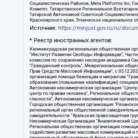
Социалистических Районов, Meta Platforms Inc, 
Комитет, Татарстанское Региональное Всетатар
Татарской Автономной Советской Социалистическ
Красноярского края, Этническое национальное о
Источник:
https://minjust.gov.ru/ru/doc
* Реестр иностранных агентов:
Калининградская региональная общественная организация "Экозащита!-Женсовет", Фонд содействия защите прав и свобод граждан "Общественный вердикт", Фонд "Институт Развития Свободы Информации", Частное учреждение "Информационное агентство МЕМО. РУ", Региональная общественная организация "Общественная комиссия по сохранению наследия академика Сахарова", Фонд поддержки свободы прессы, Санкт-Петербургская общественная правозащитная организация "Гражданский контроль", Межрегиональная общественная организация "Информационно-просветительский центр "Мемориал", Региональный Фонд "Центр Защиты Прав Средств Массовой Информации", с 05.12.2023 Фонд "Центр Защиты Прав Средств массовой информации", Региональная общественная благотворительная организация помощи беженцам и мигрантам "Гражданское содействие", Негосударственное образовательное учреждение дополнительного профессионального образования (повышение квалификации) специалистов "АКАДЕМИЯ ПО ПРАВАМ ЧЕЛОВЕКА", Свердловская региональная общественная организация "Сутяжник", Автономная некоммерческая организация "Центр независимых социологических исследований", Союз общественных объединений "Российский исследовательский центр по правам человека", Региональное общественное учреждение научно-информационный центр "МЕМОРИАЛ", Некоммерческая организация "Фонд защиты гласности", Автономная некоммерческая организация "Институт прав человека", Городская общественная организация "Екатеринбургское общество "МЕМОРИАЛ", Городская общественная организация "Рязанское историко-просветительское и правозащитное общество "Мемориал" (Рязанский Мемориал), Челябинский региональный орган общественной самодеятельности – женское общественное объединение "Женщины Евразии", Челябинский региональный орган общественной самодеятельности "Уральская правозащитная группа", Фонд содействия защите здоровья и социальной справедливости имени Андрея Рылькова, Автономная Некоммерческая Организация "Аналитический Центр Юрия Левады", Автономная некоммерческая организация социальной поддержки населения "Проект Апрель", Региональная общественная организация помощи женщинам и детям, находящимся в кризисной ситуации "Информационно-методический центр "Анна", Фонд содействия развитию массовых коммуникаций и правовому просвещению "Так-так-Так", Фонд содействия устойчивому развитию "Серебряная тайга", Свердловский региональный общественный фонд социальных проектов "Новое время", "Idel.Реалии", Кавказ.Реалии, Крым.Реалии, Телеканал Настоящее Время, Татаро-башкирская служба Радио Свобода (Azatliq Radiosi), Радио Свободная Европа/Радио Свобода (PCE/PC), "Сибирь.Реалии", "Фактограф", Благотворительный фонд помощи осужденным и их семьям, Автономная некоммерческая организация "Институт глобализации и социальных движений", Фонд "В защиту прав заключенных", Частное учреждение "Центр поддержки и содействия развитию средств массовой информации", Пензенский региональный общественный благотворительный фонд "Гражданский союз", "Север.Реалии", Некоммерческая организация Фонд "Правовая инициатива", 