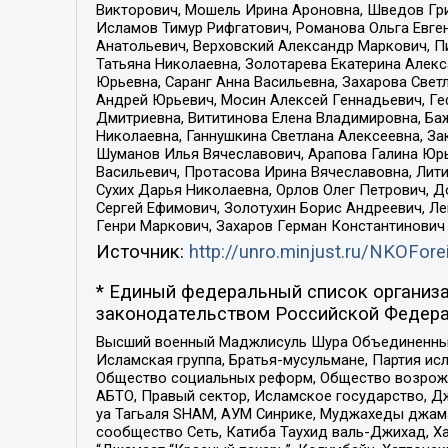
Викторович, Мошель Ирина Ароновна, Шведов Гри
Исламов Тимур Рифгатович, Романова Ольга Евге
Анатольевич, Верховский Александр Маркович, П
Татьяна Николаевна, Золотарева Екатерина Алек
Юрьевна, Саранг Анна Васильевна, Захарова Свет
Андрей Юрьевич, Мосин Алексей Геннадьевич, Ге
Дмитриевна, Вититинова Елена Владимировна, Ба
Николаевна, Ганнушкина Светлана Алексеевна, За
Шуманов Илья Вячеславович, Арапова Галина Юрь
Васильевич, Протасова Ирина Вячеславовна, Лит
Сухих Дарья Николаевна, Орлов Олег Петрович, 
Сергей Ефимович, Золотухин Борис Андреевич, Л
Генри Маркович, Захаров Герман Константинович
Источник:
http://unro.minjust.ru/NKOFore
* Единый федеральный список организа
законодательством Российской Федера
Высший военный Маджлисуль Шура Объединенных с
Исламская группа, Братья-мусульмане, Партия ис
Общество социальных реформ, Общество возрожд
АБТО, Правый сектор, Исламское государство, Д
уа Тагьаля SHAM, АУМ Синрике, Муджахеды джама
сообщество Сеть, Катиба Таухид валь-Джихад, Хай