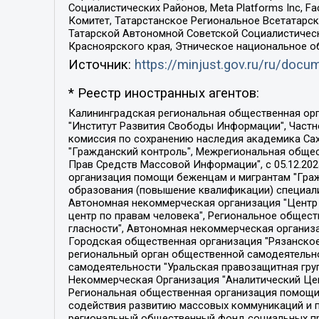
Социалистических Районов, Meta Platforms Inc, 
Комитет, Татарстанское Региональное Всетатар
Татарской Автономной Советской Социалистическ
Красноярского края, Этническое национальное о
Источник:
https://minjust.gov.ru/ru/doc
* Реестр иностранных агентов:
Калининградская региональная общественная организация "Экозащита!-Женсовет", Фонд содействия защите прав и свобод граждан "Общественный вердикт", Фонд "Институт Развития Свободы Информации", Частное учреждение "Информационное агентство МЕМО. РУ", Региональная общественная организация "Общественная комиссия по сохранению наследия академика Сахарова", Фонд поддержки свободы прессы, Санкт-Петербургская общественная правозащитная организация "Гражданский контроль", Межрегиональная общественная организация "Информационно-просветительский центр "Мемориал", Региональный Фонд "Центр Защиты Прав Средств Массовой Информации", с 05.12.2023 Фонд "Центр Защиты Прав Средств массовой информации", Региональная общественная благотворительная организация помощи беженцам и мигрантам "Гражданское содействие", Негосударственное образовательное учреждение дополнительного профессионального образования (повышение квалификации) специалистов "АКАДЕМИЯ ПО ПРАВАМ ЧЕЛОВЕКА", Свердловская региональная общественная организация "Сутяжник", Автономная некоммерческая организация "Центр независимых социологических исследований", Союз общественных объединений "Российский исследовательский центр по правам человека", Региональное общественное учреждение научно-информационный центр "МЕМОРИАЛ", Некоммерческая организация "Фонд защиты гласности", Автономная некоммерческая организация "Институт прав человека", Городская общественная организация "Екатеринбургское общество "МЕМОРИАЛ", Городская общественная организация "Рязанское историко-просветительское и правозащитное общество "Мемориал" (Рязанский Мемориал), Челябинский региональный орган общественной самодеятельности – женское общественное объединение "Женщины Евразии", Челябинский региональный орган общественной самодеятельности "Уральская правозащитная группа", Фонд содействия защите здоровья и социальной справедливости имени Андрея Рылькова, Автономная Некоммерческая Организация "Аналитический Центр Юрия Левады", Автономная некоммерческая организация социальной поддержки населения "Проект Апрель", Региональная общественная организация помощи женщинам и детям, находящимся в кризисной ситуации "Информационно-методический центр "Анна", Фонд содействия развитию массовых коммуникаций и правовому просвещению "Так-так-Так", Фонд содействия устойчивому развитию "Серебряная тайга", Свердловский региональный общественный фонд социальных проектов "Новое время", "Idel.Реалии", Кавказ.Реалии, Крым.Реалии, Телеканал Настоящее Время, Татаро-башкирская служба Радио Свобода (Azatliq Radiosi), Радио Свободная Европа/Радио Свобода (PCE/PC), "Сибирь.Реалии", "Фактограф", Благотворительный фонд помощи осужденным и их семьям, Автономная некоммерческая организация "Институт глобализации и социальных движений", Фонд "В защиту прав заключенных", Частное учреждение "Центр поддержки и содействия развитию средств массовой информации", Пензенский региональный общественный благотворительный фонд "Гражданский союз", "Север.Реалии", Некоммерческая организация Фонд "Правовая инициатива", 