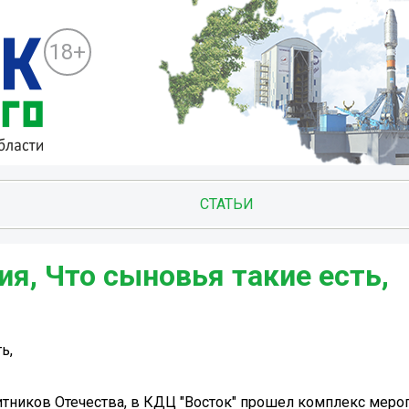
18+
СТАТЬИ
я, Что сыновья такие есть,
ь,
щитников Отечества, в КДЦ "Восток" прошел комплекс меро