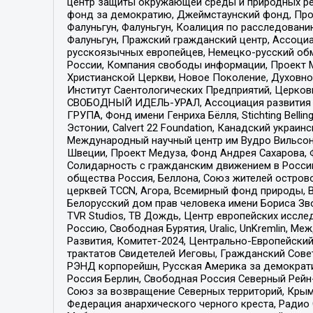
центр защиты окружающей среды и природных ресу
фонд за демократию, Джеймстаунский фонд, Прож
Фалуньгун, Фалуньгун, Коалиция по расследован
Фалуньгун, Пражский гражданский центр, Ассоци
русскоязычных европейцев, Немецко-русский об
России, Компания свободы информации, Проект М
Христианской Церкви, Новое Поколение, Духовн
Институт Саентологических Предприятий, Церков
СВОБОДНЫЙ ИДЕЛЬ-УРАЛ, Ассоциация развития ж
ГРУПА, Фонд имени Генриха Бёлля, Stichting Bellin
Эстонии, Calvert 22 Foundation, Канадский укра
Международный научный центр им Вудро Вильсона
Швеции, Проект Медуза, Фонд Андрея Сахарова, Ф
Солидарность с гражданским движением в России 
общества Россия, Беллона, Союз жителей острово
церквей TCCN, Агора, Всемирный фонд природы, B
Белорусский дом прав человека имени Бориса Зво
TVR Studios, ТВ Дождь, Центр европейских иссл
Россию, Свободная Бурятия, Uralic, UnKremlin, 
Развития, Комитет-2024, Центрально-Европейски
трактатов Свидетелей Иеговы, Гражданский Совет
РЭНД корпорейшн, Русская Америка за демократи
Россия Берлин, Свободная Россия Северный Рейн-В
Союз за возвращение Северных территорий, Крымско
Федерация анархического черного креста, Радио