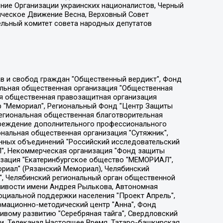
ение Организации украинских националистов, Черный
ическое Движение Весна, Верховный Совет
ельный комитет совета народных депутатов
ции социально-правовых программ "Лилит", Дальневосточное общественное движение "Маяк", Санкт-Петербургская ЛГБТ-инициативная группа "Выход", Инициативная группа ЛГБТ+ "Реверс", Алексеев Андрей Викторович, Бекбулатова Таисия Львовна, Беляев Иван Михайлович, Владыкина Елена Сергеевна, Гельман Марат Александрович, Никульшина Вероника Юрьевна, Толоконникова Надежда Андреевна, Шендерович Виктор Анатольевич, Общество с ограниченной ответственностью "Данное сообщение", Общество с ограниченной ответственностью Издательский дом "Новая глава", Айнбиндер Александра Александровна, Московский комьюнити-центр для ЛГБТ+инициатив, Благотворительный фонд развития филантропии, Deutsche Welle (Германия, Kurt-Schumacher-Strasse 3, 53113 Bonn), Борзунова Мария Михайловна, Воробьев Виктор Викторович, Голубева Анна Львовна, Константинова Алла Михайловна, Малкова Ирина Владимировна, Мурадов Мурад Абдулгалимович, Осетинская Елизавета Николаевна, Понасенков Евгений Николаевич, Ганапольский Матвей Юрьевич, Киселев Евгений Алексеевич, Борухович Ирина Григорьевна, Дремин Иван Тимофеевич, Дубровский Дмитрий Викторович, Красноярская региональная общественная организация поддержки и развития альтернативных образовательных технологий и межкультурных коммуникаций "ИНТЕРРА", Маяковская Екатерина Алексеевна, Фейгин Марк Захарович, Филимонов Андрей Викторович, Дзугкоева Регина Николаевна, Доброхотов Роман Александрович, Дудь Юрий Александрович, Елкин Сергей Владимирович, Кругликов Кирилл Игоревич, Сабунаева Мария Леонидовна, Семенов Алексей Владимирович, Шаинян Карен Багратович, Шульман Екатерина Михайловна, Асафьев Артур Валерьевич, Вахштайн Виктор Семенович, Венедиктов Алексей Алексеевич, Лушникова Екатерина Евгеньевна, Волков Леонид Михайлович, Невзоров Александр Глебович, Пархоменко Сергей Борисович, Сироткин Ярослав Николаевич, Кара-Мурза Владимир Владимирович, Баранова Наталья Владимировна, Гозман Леонид Яковлевич, Кагарлицкий Борис Юльевич, Климарев Михаил Валерьевич, Милов Владимир Станиславович, Автономная некоммерческая организация Краснодарский центр современного искусства "Типография", Моргенштерн Алишер Тагирович, Соболь Любовь Эдуардовна, Общество с ограниченной ответственностью "ЛИЗА НОРМ", Каспаров Гарри Кимович, Ходорковский Михаил Борисович, Общество с ограниченной ответственностью "Апрельские тезисы", Данилович Ирина Брониславовна, Кашин Олег Владимирович, Петров Николай Владимирович, Пивоваров Алексей Владимирович, Соколов Михаил Владимирович, Цветкова Юлия Владимировна, Чичваркин Евгений Александрович, Комитет против пыток/Команда против пыток, Общество с ограниченной ответственностью "Первый научный", Общество с ограниченной ответственностью "Вертолет и ко", Белоцерковская Вероника Борисовна, Кац Максим Евгеньевич, Лазарева Татьяна Юрьевна, Шаведдинов Руслан Табризович, Яшин Илья Валерьевич, Общество с ограниченной ответственностью "Иноагент ААВ", Алешковский Дмитрий Петрович, Альбац Евгения Марковна, Быков Дмитрий Львович, Галямина Юлия Евгеньевна, Лойко Сергей Леонидович, Мартынов Кирилл Константинович, Медведев Сергей Александрович, Крашенинников Федор Геннадиевич, Гордеева Катерина Вл