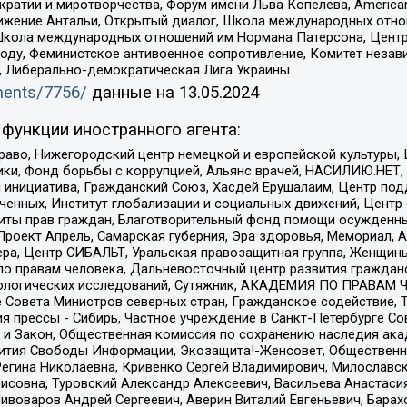
и и миротворчества, Форум имени Льва Копелева, American Counci
ое движение Антальи, Открытый диалог, Школа международных отн
Школа международных отношений им Нормана Патерсона, Центр
ду, Феминистское антивоенное сопротивление, Комитет независ
а, Либерально-демократическая Лига Украины
uments/7756/
данные на
13.05.2024
функции иностранного агента:
раво, Нижегородский центр немецкой и европейской культуры,
тики, Фонд борьбы с коррупцией, Альянс врачей, НАСИЛИЮ.НЕТ,
я инициатива, Гражданский Союз, Хасдей Ерушалаим, Центр по
юченных, Институт глобализации и социальных движений, Цент
ты прав граждан, Благотворительный фонд помощи осужденным
а, Проект Апрель, Самарская губерния, Эра здоровья, Мемориал
ера, Центр СИБАЛЬТ, Уральская правозащитная группа, Женщины
по правам человека, Дальневосточный центр развития гражданс
ологических исследований, Сутяжник, АКАДЕМИЯ ПО ПРАВАМ Ч
е Совета Министров северных стран, Гражданское содействие,
я прессы - Сибирь, Частное учреждение в Санкт-Петербурге С
 и Закон, Общественная комиссия по сохранению наследия ак
звития Свободы Информации, Экозащита!-Женсовет, Общественн
Регина Николаевна, Кривенко Сергей Владимирович, Милославс
совна, Туровский Александр Алексеевич, Васильева Анастасия
Пивоваров Андрей Сергеевич, Аверин Виталий Евгеньевич, Бара