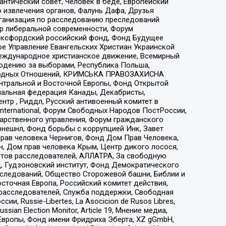
нтический совет, Человек в беде, Европейский
 извлечения органов, Фалунь Дафа, Друзья
рганизация по расследованию преследований
тр либеральной современности, Форум
 Оксфордский российский фонд, Фонд Будущее
е Управление Евангельских Христиан Украинской
еждународное христианское движение, Всемирный
людению за выборами, Республика Польша,
народных Отношений, КРИМСЬКА ПРАВОЗАХИСНА
ы Центральной и Восточной Европы, Фонд Открытой
иональная федерация Канады, Декабристы,
тр , Риддл, Русский антивоенный комитет в
nternational, Форум Свободных Народов ПостРоссии,
дарственного управления, Форум гражданского
рнешнл, Фонд борьбы с коррупцией Инк, Завет
прав человека Чернигов, Фонд Дом Прав Человека,
н, Дом прав человека Крым, Центр дикого лосося,
стов расследователей, АЛЛАТРА, За свободную
д, Гудзоновский институт, Фонд Демократического
сследований, Общество Сторожевой башни, Библии и
сточная Европа, Российский комитет действия,
-расследователей, Служба поддержки, Свободная
 Russie-Libertes, La Asocicion de Rusos Libres,
an Election Monitor, Article 19, Мнение медиа,
Европы, Фонд имени Фридриха Эберта, XZ gGmbH,