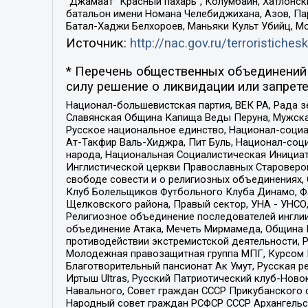
“Джамаат “Красный пахарь”, Колумбайн, Хатлонск
батальон имени Номана Челебиджихана, Азов, Па
Батал-Хаджи Белхороев, Маньяки Культ Убийц, М
Источник:
http://nac.gov.ru/terroristichesk
* Перечень общественных объединений 
силу решение о ликвидации или запрете
Национал-большевистская партия, ВЕК РА, Рада 
Славянская Община Капища Веды Перуна, Мужская
Русское национальное единство, Национал-социа
Ат-Такфир Валь-Хиджра, Пит Буль, Национал-соц
народа, Национальная Социалистическая Инициат
Инглистической церкви Православных Староверов
свободе совести и о религиозных объединениях,
Клуб Болельщиков Футбольного Клуба Динамо, Фа
Щелковского района, Правый сектор, УНА - УНСО, У
Религиозное объединение последователей инглии
объединение Атака, Мечеть Мирмамеда, Община К
противодействии экстремистской деятельности, 
Молодежная правозащитная группа МПГ, Курсом П
Благотворительный пансионат Ак Умут, Русская ре
Иртыш Ultras, Русский Патриотический клуб-Нов
Навального, Совет граждан СССР Прикубанского 
Народный совет граждан РСФСР СССР Архангельск