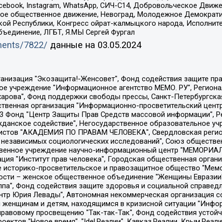
Facebook, Instagram, WhatsApp, СИЧ-С14, Добровольческое Движ
ское общественное движение, Невоград, Молодежное Демократ
ой Республики, Конгресс ойрат-калмыцкого народа, Исполнит
бъединение, ЛГБТ, Я.МЫ Сергей Фургал
uments/7822/
данные на
03.05.2024
Общество с ограниченной ответственностью "Радио Свободная Европа/Радио Свобода", Чешское информационное агентство "MEDIUM-ORIENT", Красноярская региональная общественная организация "Мы против СПИДа", Камалягин Денис Николаевич, Маркелов Сергей Евгеньевич, Пономарев Лев Александрович, Савицкая Людмила Алексеевна, Автономная некоммерческая организация "Центр по работе с проблемой насилия "НАСИЛИЮ.НЕТ", Межрегиональный профессиональный союз работников здравоохранения "Альянс врачей", Юридическое лицо, зарегистрированное в Латвийской Республике, SIA "Medusa Project" (регистрационный номер 40103797863, дата регистрации 10.06.2014), Некоммерческая организация "Фонд по борьбе с коррупцией", Автономная некоммерческая организация "Институт права и публичной политики", Баданин Роман Сергеевич, Гликин Максим Александрович, Железнова Мария Михайловна, Лукьянова Юлия Сергеевна, Маетная Елизавета Витальевна, Маняхин Петр Борисович, Чуракова Ольга Владимировна, Ярош Юлия Петровна, Юридическое лицо "The Insider SIA", зарегистрированное в Риге, Латвийская Республика (дата регистрации 26.06.2015), являющееся администратором доменного имени интернет-издания "The Insider SIA", https://theins.ru, Постернак Алексей Евгеньевич, Рубин Михаил Аркадьевич, Анин Роман Александрович, Юридическое лицо Istories fonds, зарегистрированное в Латвийской Республике (регистрационный номер 50008295751, дата регистрации 24.02.2020), Великовский Дмитрий Александрович, Долинина Ирина Николаевна, Мароховская Алеся Алексеевна, Шлейнов Роман Юрьевич, Шмагун Олеся Валентиновна, Общество с ограниченной ответственностью "Альтаир 2021", Общество с ограниченной ответственностью "Вега 2021", Общество с ограниченной ответственностью "Главный редактор 2021", Общество с ограниченной ответственностью "Ромашки монолит", Важенков Артем Валерьевич, Ивановская областная общественная организация "Центр гендерных исследований", Гурман Юрий Альбертович, Медиапроект "ОВД-Инфо", Егоров Владимир Владимирович, Жилинский Владимир Александрович, Общество с ограниченной ответственностью "ЗП", Иванова София Юрьевна, Карезина Инна Павловна, Кильтау Екатерина Викторовна, Петров Алексей Викторович, Пискунов Сергей Евгеньевич, Смирнов Сергей Сергеевич, Тихонов Михаил Сергеевич, Общество с ограниченной ответственностью "ЖУРНАЛИСТ-ИНОСТРАННЫЙ АГЕНТ", Арапова Галина Юрьевна, Вольтская Татьяна Анатольевна, Американская компания "Mason G.E.S. Anonymous Foundation" (США), являющаяся владельцем интернет-издания https://mnews.world/, Компания "Stichting Bellingcat", зарегистрированная в Нидерландах (дата регистрации 11.07.2018), Захаров Андрей Вячеславович, Клепиковская Екатерина Дмитриевна, Общество с ограниченной ответственностью "МЕМО", Перл Роман Александрович, Симонов Евгений Алексеевич, Соловьева Елена Анатольевна, Сотников Даниил Владимирович, Сурначева Елизавета Дмитриевна, Автономная некоммерческая организация по защите прав человека и информированию населения "Якутия – Наше Мнение", Общество с ограниченной ответственностью "Москоу диджитал медиа", с 26.01.2023 Общество с ограниченной ответственностью "Чайка Белые сады", Ветошкина Валерия Валерьевна, Заговора Максим Александрович, Межрегиональное общественное движение "Российская ЛГБТ - сеть", Оленичев Максим Владимирович, Павлов Иван Юрьевич, Скворцова Елена Сергеевна, Общество с ограниченной ответственностью "Как бы инагент", Кочетков Игорь Викторович, Общество с ограниченной ответственностью "Честные выборы", Еланчик Олег Александрович, Общество с ограниченной ответственностью "Нобелевский призыв", Гималова Регина Эмилевна, Григорьев Андрей Валерьевич, Григорьева Алина Александровна, Ассоциация по содействию защите прав призывников, альтернативнослужащих и военнослужащих "Правозащитная группа "Гражданин.Армия.Право", Хисамова Регина Фаритовна, Автономная некоммерческая организация по реализа