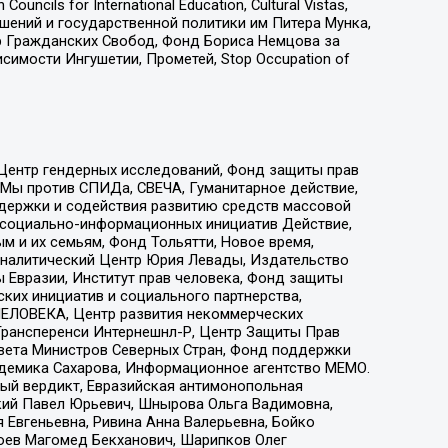
ls for International Education, Cultural Vistas,
ошений и государственной политики им Питера Мунка,
 Гражданских Свобод, Фонд Бориса Немцова за
имости Ингушетии, Прометей, Stop Occupation of
 Центр гендерных исследований, Фонд защиты прав
 Мы против СПИДа, СВЕЧА, Гуманитарное действие,
ддержки и содействия развитию средств массовой
р социально-информационных инициатив Действие,
 и их семьям, Фонд Тольятти, Новое время,
, Аналитический Центр Юрия Левады, Издательство
 Евразии, Институт прав человека, Фонд защиты
ких инициатив и социального партнерства,
ЕЛОВЕКА, Центр развития некоммерческих
 Трансперенси Интернешнл-Р, Центр Защиты Прав
овета Министров Северных Стран, Фонд поддержки
адемика Сахарова, Информационное агентство МЕМО.
ый вердикт, Евразийская антимонопольная
кий Павел Юрьевич, Шнырова Ольга Вадимовна,
 Евгеньевна, Ривина Анна Валерьевна, Бойко
хоев Магомед Бекханович, Шарипков Олег