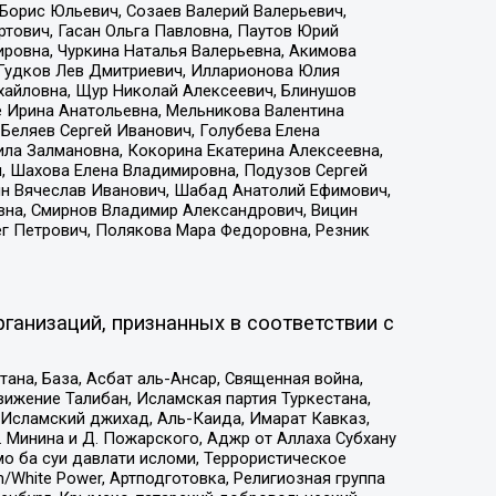
Борис Юльевич, Созаев Валерий Валерьевич,
тович, Гасан Ольга Павловна, Паутов Юрий
ровна, Чуркина Наталья Валерьевна, Акимова
 Гудков Лев Дмитриевич, Илларионова Юлия
ихайловна, Щур Николай Алексеевич, Блинушов
е Ирина Анатольевна, Мельникова Валентина
Беляев Сергей Иванович, Голубева Елена
ила Залмановна, Кокорина Екатерина Алексеевна,
, Шахова Елена Владимировна, Подузов Сергей
ин Вячеслав Иванович, Шабад Анатолий Ефимович,
вна, Смирнов Владимир Александрович, Вицин
ег Петрович, Полякова Мара Федоровна, Резник
ганизаций, признанных в соответствии с
на, База, Асбат аль-Ансар, Священная война,
ижение Талибан, Исламская партия Туркестана,
Исламский джихад, Аль-Каида, Имарат Кавказ,
 Минина и Д. Пожарского, Аджр от Аллаха Субхану
о ба суи давлати исломи, Террористическое
/White Power, Артподготовка, Религиозная группа