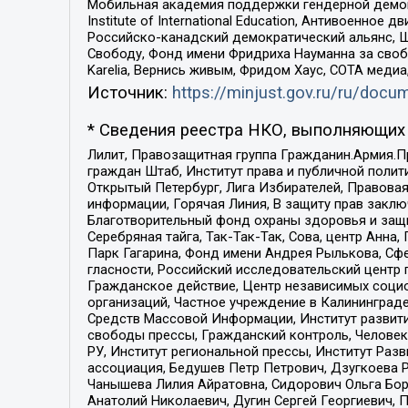
Мобильная академия поддержки гендерной демократи
Institute of International Education, Антивоенн
Российско-канадский демократический альянс, 
Свободу, Фонд имени Фридриха Науманна за свобо
Karelia, Вернись живым, Фридом Хаус, СОТА меди
Источник:
https://minjust.gov.ru/ru/doc
* Сведения реестра НКО, выполняющих 
Лилит, Правозащитная группа Гражданин.Армия.П
граждан Штаб, Институт права и публичной поли
Открытый Петербург, Лига Избирателей, Правова
информации, Горячая Линия, В защиту прав закл
Благотворительный фонд охраны здоровья и защи
Серебряная тайга, Так-Так-Так, Сова, центр Анн
Парк Гагарина, Фонд имени Андрея Рылькова, Сф
гласности, Российский исследовательский центр 
Гражданское действие, Центр независимых соци
организаций, Частное учреждение в Калининград
Средств Массовой Информации, Институт развити
свободы прессы, Гражданский контроль, Человек
РУ, Институт региональной прессы, Институт Ра
ассоциация, Бедушев Петр Петрович, Дзугкоева 
Чанышева Лилия Айратовна, Сидорович Ольга Бори
Анатолий Николаевич, Дугин Сергей Георгиевич, 