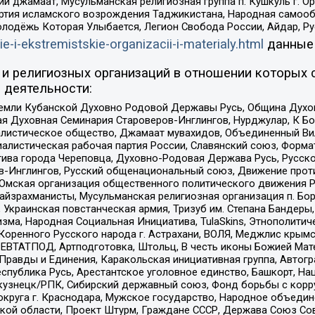
ий джамаат, Мусульманская религиозная группа п. Кушкуль г. 
ртия исламского возрождения Таджикистана, Народная самооб
олодёжь Которая Улыбается, Легион Свобода России, Айдар, Р
ie-i-ekstremistskie-organizacii-i-materialy.html
данные
и религиозных организаций в отношении которых 
 деятельности:
земли Кубанской Духовно Родовой Державы Русь, Община Духо
 Духовная Семинария Староверов-Инглингов, Нурджулар, К Бо
листическое общество, Джамаат мувахидов, Объединенный Вил
иалистическая рабочая партия России, Славянский союз, Форма
ива города Череповца, Духовно-Родовая Держава Русь, Русск
-Инглингов, Русский общенациональный союз, Движение против
 Омская организация общественного политического движения Р
йзрахманисты, Мусульманская религиозная организация п. Бо
краинская повстанческая армия, Тризуб им. Степана Бандеры, Бр
зма, Народная Социальная Инициатива, TulaSkins, Этнополитич
оренного Русского народа г. Астрахани, ВОЛЯ, Меджлис крымс
РЕВТАТПОД, Артподготовка, Штольц, В честь иконы Божией Мате
равды и Единения, Каракольская инициативная группа, Автогра
спублика Русь, Арестантское уголовное единство, Башкорт, Наци
окузнецк/РПК, Сибирский державный союз, Фонд борьбы с кор
округа г. Краснодара, Мужское государство, Народное объедин
ой области, Проект Штурм, Граждане СССР, Держава Союз Сов