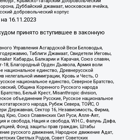
Оренбург, Крымско-татарский добровольческий
орона, Дуббайский джамаат, московская ячейка,
усский добровольческий корпус
 на
16.11.2023
судом принято вступившее в законную
вного Управления Асгардской Веси Беловодья,
годержавию, Таблиги Джамаат, Свидетели Иеговы,
айат Кабарды, Балкарии и Карачая, Союз славян,
т-18, Благородный Орден Дьявола, Армия воли
ое национальное единство, Древнерусской
 нелегальной иммиграции, Кровь и Честь, О
усское национальное единство, Северное Братство,
ровский, Община Коренного Русского народа
атство, Белый Крест, Misanthropic division,
еское объединение Русские, Русское национальное
котатарского народа, Рубеж Севера, ТОЙС, О
ри Державная, Сектор 16, Независимость, Фирма,
д Крю, Союз Славянских Сил Руси, Алля-Аят,
я и свобода, Нация и свобода, W.H.С., Фалунь Дафа,
рупцией, Фонд защиты прав граждан, Штабы
ение русского движения, Народное движение Адат,
етских Светлых Родов, Совет Советских