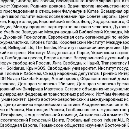
рсов, Свободная Россия, Всемирный конгресс украинцев, Атла
ект Хармони, Родники дракона, Врачи против насильственного
ию преследования в отношении Фалуньгун в Китае, Всемирная о
ация школ политических исследований при Совете Европы, Цен
мен, Бард колледж, Европейский выбор, Фонд Ходорковского,
едиа, Международное партнерство за права человека, Духовно
ое Учебное Заведение Международный Библейский Колледж, М
ь Духовной Технологии, Европейская сеть организаций по наб
урналистики, IStories fonds, Королевский Институт Между
gcat, Bellingcat Ltd, The Insider, Институт правовой инициатив
инский конгресс, Институт Макдональда-Лорье, Украинская нац
, Свободная пресса, Возрождение, Всеукраинский духовный цен
орум свободной России, Лига Свободных Наций, Transparеncy I
– Solidarus, КрымSOS, Свободный университет, Институт госу
в Тисима и Хабомаи, Съезд народных депутатов, Гринпис Инте
DR Novaja Gazeta-Europe, Алтай проект, Образовательный дом 
зскова, Дом прав человека Тбилиси, Дом прав человека Ерева
едований им Вилфрида Мартенса, Сетевое объединение журнали
Международная федерация транспортных рабочих, ИстЧам Финлан
й университет, Центр восточноевропейских и международных и
, Центр анализа европейской политики, Академическая сеть Во
ю в России, Настоящая Россия, Глобальная сеть журналистов
естфалия, Фонд глобальной помощи, Антивоенный комитет России,
татарский Ресурсный Центр, Глобальный союз IndustriALL, Russi
 Свободная Европа, Германское общество изучения Восточной 