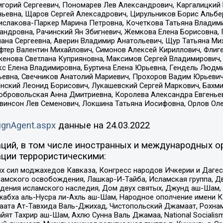
горий Сергеевич, Пономарев Лев Александрович, Каргалицкий 
ньевна, Щаров Сергей Алексадрович, Цирульников Борис Альбер
ислакова-Паркер Марина Петровна, Кочеткова Татьяна Владими
сандровна, Рачинский Ян Збигневич, Жемкова Елена Борисовна,
лана Сергеевна, Аверин Владимир Анатольевич, Щур Татьяна М
фтер Валентин Михайлович, Симонов Алексей Кириллович, Флиг
женова Светлана Куприяновна, Максимов Сергей Владимирович, 
кс Елена Владимировна, Буртина Елена Юрьевна, Гендель Людм
евна, Свечников Анатолий Мариевич, Прохоров Вадим Юрьевич
инский Леонид Борисович, Лукашевский Сергей Маркович, Бахм
Добровольская Анна Дмитриевна, Королева Александра Евгенье
евинсон Лев Семенович, Локшина Татьяна Иосифовна, Орлов Ол
ignAgent.aspx
данные на
24.03.2022
ций, в том числе иностранных и международных ор
ции террористическими:
ил моджахедов Кавказа, Конгресс народов Ичкерии и Дагеста
ламского освобождения, Лашкар-И-Тайба, Исламская группа, Дв
ения исламского наследия, Дом двух святых, Джунд аш-Шам, 
жабха аль-Нусра ли-Ахль аш-Шам, Народное ополчение имени К.
ата Ат-Тавхида Валь-Джихад, Чистопольский Джамаат, Рохнам
ят Тахрир аш-Шам, Ахлю Сунна Валь Джамаа, National Socialism