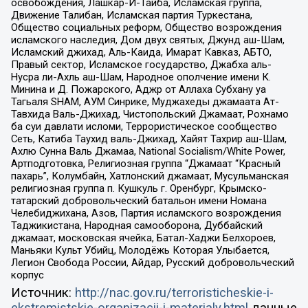
освобождения, Лашкар-И-Тайба, Исламская группа,
Движение Талибан, Исламская партия Туркестана,
Общество социальных реформ, Общество возрождения
исламского наследия, Дом двух святых, Джунд аш-Шам,
Исламский джихад, Аль-Каида, Имарат Кавказ, АБТО,
Правый сектор, Исламское государство, Джабха аль-
Нусра ли-Ахль аш-Шам, Народное ополчение имени К.
Минина и Д. Пожарского, Аджр от Аллаха Субхану уа
Тагьаля SHAM, АУМ Синрике, Муджахеды джамаата Ат-
Тавхида Валь-Джихад, Чистопольский Джамаат, Рохнамо
ба суи давлати исломи, Террористическое сообщество
Сеть, Катиба Таухид валь-Джихад, Хайят Тахрир аш-Шам,
Ахлю Сунна Валь Джамаа, National Socialism/White Power,
Артподготовка, Религиозная группа “Джамаат “Красный
пахарь”, Колумбайн, Хатлонский джамаат, Мусульманская
религиозная группа п. Кушкуль г. Оренбург, Крымско-
татарский добровольческий батальон имени Номана
Челебиджихана, Азов, Партия исламского возрождения
Таджикистана, Народная самооборона, Дуббайский
джамаат, московская ячейка, Батал-Хаджи Белхороев,
Маньяки Культ Убийц, Молодёжь Которая Улыбается,
Легион Свобода России, Айдар, Русский добровольческий
корпус
Источник:
http://nac.gov.ru/terroristicheskie-i-
ekstremistskie-organizacii-i-materialy.html
данные