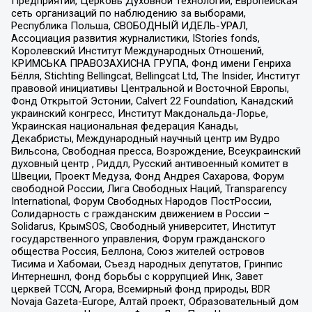
Предприятий, Церковь Духовной Технологии, Европейская
сеть организаций по наблюдению за выборами,
Республика Польша, СВОБОДНЫЙ ИДЕЛЬ-УРАЛ,
Ассоциация развития журналистики, IStories fonds,
Королевский Институт Международных Отношений,
КРИМСЬКА ПРАВОЗАХИСНА ГРУПА, Фонд имени Генриха
Бёлля, Stichting Bellingcat, Bellingcat Ltd, The Insider, Институт
правовой инициативы Центральной и Восточной Европы,
Фонд Открытой Эстонии, Calvert 22 Foundation, Канадский
украинский конгресс, Институт Макдональда-Лорье,
Украинская национальная федерация Канады,
Декабристы, Международный научный центр им Вудро
Вильсона, Свободная пресса, Возрождение, Всеукраинский
духовный центр , Риддл, Русский антивоенный комитет в
Швеции, Проект Медуза, Фонд Андрея Сахарова, Форум
свободной России, Лига Свободных Наций, Transparеncy
International, Форум Свободных Народов ПостРоссии,
Солидарность с гражданским движением в России –
Solidarus, КрымSOS, Свободный университет, Институт
государственного управления, Форум гражданского
общества Россия, Беллона, Союз жителей островов
Тисима и Хабомаи, Съезд народных депутатов, Гринпис
Интернешнл, Фонд борьбы с коррупцией Инк, Завет
церквей TCCN, Агора, Всемирный фонд природы, BDR
Novaja Gazeta-Europe, Алтай проект, Образовательный дом