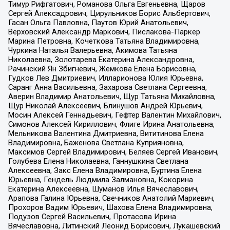
Тимур Рифгатович, Романова Ольга Евгеньевна, Щаров
Сергей Алексадрович, Цирульников Борис Альбертович,
Гасан Ольга Павловна, Паутов Юрий Анатольевич,
Верховский Александр Маркович, Пислакова-Паркер
Марина Петровна, Кочеткова Татьяна Владимировна,
Чуркина Наталья Валерьевна, Акимова Татьяна
Николаевна, Золотарева Екатерина Александровна,
Рачинский Ян Збигневич, Жемкова Елена Борисовна,
Гудков Лев Дмитриевич, Илларионова Юлия Юрьевна,
Саранг Анна Васильевна, Захарова Светлана Сергеевна,
Аверин Владимир Анатольевич, Щур Татьяна Михайловна,
Щур Николай Алексеевич, Блинушов Андрей Юрьевич,
Мосин Алексей Геннадьевич, Гефтер Валентин Михайлович,
Симонов Алексей Кириллович, Флиге Ирина Анатольевна,
Мельникова Валентина Дмитриевна, Вититинова Елена
Владимировна, Баженова Светлана Куприяновна,
Максимов Сергей Владимирович, Беляев Сергей Иванович,
Голубева Елена Николаевна, Ганнушкина Светлана
Алексеевна, Закс Елена Владимировна, Буртина Елена
Юрьевна, Гендель Людмила Залмановна, Кокорина
Екатерина Алексеевна, Шуманов Илья Вячеславович,
Арапова Галина Юрьевна, Свечников Анатолий Мариевич,
Прохоров Вадим Юрьевич, Шахова Елена Владимировна,
Подузов Сергей Васильевич, Протасова Ирина
Вячеславовна, Литинский Леонид Борисович, Лукашевский