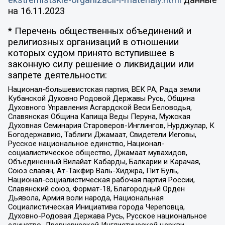
на
16.11.2023
* Перечень общественных объединений и
религиозных организаций в отношении
которых судом принято вступившее в
законную силу решение о ликвидации или
запрете деятельности:
Национал-большевистская партия, ВЕК РА, Рада земли
Кубанской Духовно Родовой Державы Русь, Община
Духовного Управления Асгардской Веси Беловодья,
Славянская Община Капища Веды Перуна, Мужская
Духовная Семинария Староверов-Инглингов, Нурджулар, К
Богодержавию, Таблиги Джамаат, Свидетели Иеговы,
Русское национальное единство, Национал-
социалистическое общество, Джамаат мувахидов,
Объединенный Вилайат Кабарды, Балкарии и Карачая,
Союз славян, Ат-Такфир Валь-Хиджра, Пит Буль,
Национал-социалистическая рабочая партия России,
Славянский союз, Формат-18, Благородный Орден
Дьявола, Армия воли народа, Национальная
Социалистическая Инициатива города Череповца,
Духовно-Родовая Держава Русь, Русское национальное
единство, Древнерусской Инглистической церкви