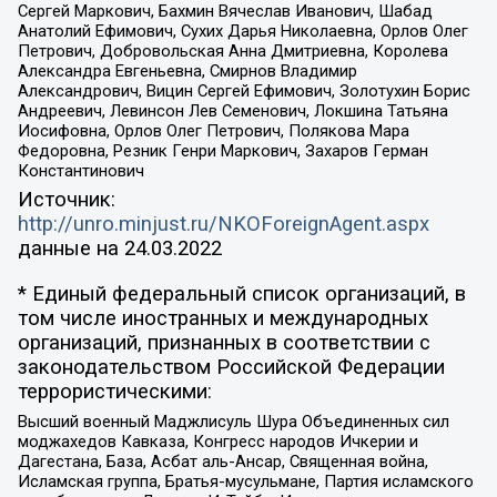
Сергей Маркович, Бахмин Вячеслав Иванович, Шабад
Анатолий Ефимович, Сухих Дарья Николаевна, Орлов Олег
Петрович, Добровольская Анна Дмитриевна, Королева
Александра Евгеньевна, Смирнов Владимир
Александрович, Вицин Сергей Ефимович, Золотухин Борис
Андреевич, Левинсон Лев Семенович, Локшина Татьяна
Иосифовна, Орлов Олег Петрович, Полякова Мара
Федоровна, Резник Генри Маркович, Захаров Герман
Константинович
Источник:
http://unro.minjust.ru/NKOForeignAgent.aspx
данные на
24.03.2022
* Единый федеральный список организаций, в
том числе иностранных и международных
организаций, признанных в соответствии с
законодательством Российской Федерации
террористическими:
Высший военный Маджлисуль Шура Объединенных сил
моджахедов Кавказа, Конгресс народов Ичкерии и
Дагестана, База, Асбат аль-Ансар, Священная война,
Исламская группа, Братья-мусульмане, Партия исламского