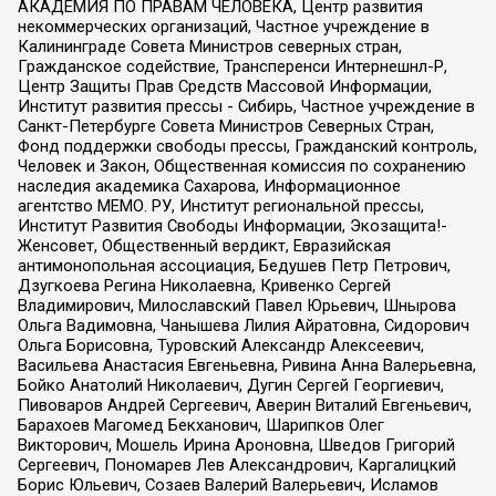
АКАДЕМИЯ ПО ПРАВАМ ЧЕЛОВЕКА, Центр развития
некоммерческих организаций, Частное учреждение в
Калининграде Совета Министров северных стран,
Гражданское содействие, Трансперенси Интернешнл-Р,
Центр Защиты Прав Средств Массовой Информации,
Институт развития прессы - Сибирь, Частное учреждение в
Санкт-Петербурге Совета Министров Северных Стран,
Фонд поддержки свободы прессы, Гражданский контроль,
Человек и Закон, Общественная комиссия по сохранению
наследия академика Сахарова, Информационное
агентство МЕМО. РУ, Институт региональной прессы,
Институт Развития Свободы Информации, Экозащита!-
Женсовет, Общественный вердикт, Евразийская
антимонопольная ассоциация, Бедушев Петр Петрович,
Дзугкоева Регина Николаевна, Кривенко Сергей
Владимирович, Милославский Павел Юрьевич, Шнырова
Ольга Вадимовна, Чанышева Лилия Айратовна, Сидорович
Ольга Борисовна, Туровский Александр Алексеевич,
Васильева Анастасия Евгеньевна, Ривина Анна Валерьевна,
Бойко Анатолий Николаевич, Дугин Сергей Георгиевич,
Пивоваров Андрей Сергеевич, Аверин Виталий Евгеньевич,
Барахоев Магомед Бекханович, Шарипков Олег
Викторович, Мошель Ирина Ароновна, Шведов Григорий
Сергеевич, Пономарев Лев Александрович, Каргалицкий
Борис Юльевич, Созаев Валерий Валерьевич, Исламов