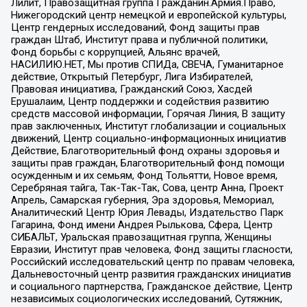
Лилит, Правозащитная группа Гражданин.Армия.Право,
Нижегородский центр немецкой и европейской культуры,
Центр гендерных исследований, Фонд защиты прав
граждан Штаб, Институт права и публичной политики,
Фонд борьбы с коррупцией, Альянс врачей,
НАСИЛИЮ.НЕТ, Мы против СПИДа, СВЕЧА, Гуманитарное
действие, Открытый Петербург, Лига Избирателей,
Правовая инициатива, Гражданский Союз, Хасдей
Ерушалаим, Центр поддержки и содействия развитию
средств массовой информации, Горячая Линия, В защиту
прав заключенных, Институт глобализации и социальных
движений, Центр социально-информационных инициатив
Действие, Благотворительный фонд охраны здоровья и
защиты прав граждан, Благотворительный фонд помощи
осужденным и их семьям, Фонд Тольятти, Новое время,
Серебряная тайга, Так-Так-Так, Сова, центр Анна, Проект
Апрель, Самарская губерния, Эра здоровья, Мемориал,
Аналитический Центр Юрия Левады, Издательство Парк
Гагарина, Фонд имени Андрея Рылькова, Сфера, Центр
СИБАЛЬТ, Уральская правозащитная группа, Женщины
Евразии, Институт прав человека, Фонд защиты гласности,
Российский исследовательский центр по правам человека,
Дальневосточный центр развития гражданских инициатив
и социального партнерства, Гражданское действие, Центр
независимых социологических исследований, Сутяжник,