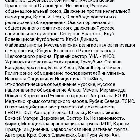
Православных Староверов-Инглингов, Русский
общенациональный союз, Движение против нелегальной
иммиграции, Кровь и Честь, О свободе совести и о
религиозных объединениях, Омская организация
общественного политического движения Русское
национальное единство, Северное Братство, Клуб
Болельщиков Футбольного Клуба Динамо,
Файзрахманисты, Мусульманская религиозная организация
п. Боровский, Община Коренного Русского народа
Щелковского района, Правый сектор, УНА - УНСО,
Украинская повстанческая армия, Тризуб им. Степана
Бандеры, Братство, Белый Крест, Misanthropic division,
Религиозное объединение последователей инглиизма,
Народная Социальная Инициатива, TulaSkins,
Этнополитическое объединение Русские, Русское
национальное объединение Атака, Мечеть Мирмамеда,
Община Коренного Русского народа г. Астрахани, ВОЛЯ,
Меджлис крымскотатарского народа, Рубеж Севера, ТОЙС,
О противодействии экстремистской деятельности,
РЕВТАТПОД, Артподготовка, Штольц, В честь иконы
Божией Матери Державная, Сектор 16, Независимость,
Фирма, Молодежная правозащитная группа МПГ, Курсом
Правды и Единения, Каракольская инициативная группа,
Автоград Крю, Союз Славянских Сил Руси, Алля-Аят,