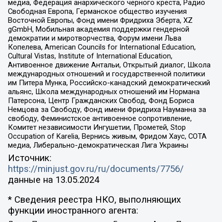
медиа, Федерация анархического черного креста, Радио
Свободная Европа, Германское общество изучения
Восточной Европы, Фонд имени Фридриха Эберта, XZ
gGmbH, Мобильная академия поддержки гендерной
демократии и миротворчества, Форум имени Льва
Копелева, American Councils for International Education,
Cultural Vistas, Institute of International Education,
Антивоенное движение Антальи, Открытый диалог, Школа
международных отношений и государственной политики
им Питера Мунка, Российско-канадский демократический
альянс, Школа международных отношений им Нормана
Патерсона, Центр Гражданских Свобод, Фонд Бориса
Немцова за Свободу, Фонд имени Фридриха Науманна за
свободу, Феминистское антивоенное сопротивление,
Комитет независимости Ингушетии, Прометей, Stop
Occupation of Karelia, Вернись живым, Фридом Хаус, СОТА
медиа, Либерально-демократическая Лига Украины
Источник:
https://minjust.gov.ru/ru/documents/7756/
данные на
13.05.2024
* Сведения реестра НКО, выполняющих
функции иностранного агента: