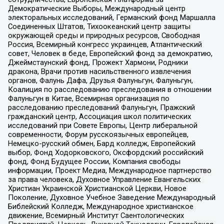
Демократические Выборы, Международный центр
электоральных исследований, Германский фонд Маршалла
Соединенных Штатов, Тихоокеанский центр защиты
окружающей среды и природных ресурсов, Свободная
Россия, Всемирный конгресс украинцев, Атлантический
совет, Человек в беде, Европейский фонд за демократию,
Джеймстаунский фонд, Прожект Хармони, Родники
дракона, Врачи против насильственного извлечения
органов, Фалунь Дафа, Друзья Фалуньгун, Фалуньгун,
Коалиция по расследованию преследования в отношении
Фалуньгун в Китае, Всемирная организация по
расследованию преследований Фалуньгун, Пражский
гражданский центр, Ассоциация школ политических
исследований при Совете Европы, Центр либеральной
современности, Форум русскоязычных европейцев,
Немецко-русский обмен, Бард колледж, Европейский
выбор, Фонд Ходорковского, Оксфордский российский
фонд, Фонд Будущее России, Компания свободы
информации, Проект Медиа, Международное партнерство
за права человека, Духовное Управление Евангельских
Христиан Украинской Христианской Церкви, Новое
Поколение, Духовное Учебное Заведение Международный
Библейский Колледж, Международное христианское
движение, Всемирный Институт Саентологических