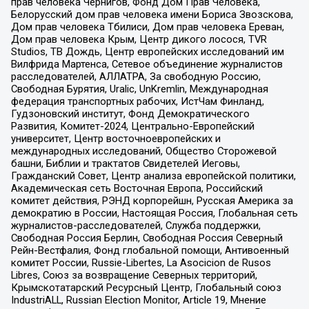
прав человека Чернигов, Фонд Дом Прав Человека,
Белорусский дом прав человека имени Бориса Звозскова,
Дом прав человека Тбилиси, Дом прав человека Ереван,
Дом прав человека Крым, Центр дикого лосося, TVR
Studios, ТВ Дождь, Центр европейских исследований им
Вилфрида Мартенса, Сетевое объединение журналистов
расследователей, АЛЛАТРА, За свободную Россию,
Свободная Бурятия, Uralic, UnKremlin, Международная
федерация транспортных рабочих, ИстЧам Финланд,
Гудзоновский институт, Фонд Демократического
Развития, Комитет-2024, Центрально-Европейский
университет, Центр восточноевропейских и
международных исследований, Общество Сторожевой
башни, Библии и трактатов Свидетелей Иеговы,
Гражданский Совет, Центр анализа европейской политики,
Академическая сеть Восточная Европа, Российский
комитет действия, РЭНД корпорейшн, Русская Америка за
демократию в России, Настоящая Россия, Глобальная сеть
журналистов-расследователей, Служба поддержки,
Свободная Россия Берлин, Свободная Россия Северный
Рейн-Вестфалия, Фонд глобальной помощи, Антивоенный
комитет России, Russie-Libertes, La Asocicion de Rusos
Libres, Союз за возвращение Северных территорий,
Крымскотатарский Ресурсный Центр, Глобальный союз
IndustriALL, Russian Election Monitor, Article 19, Мнение