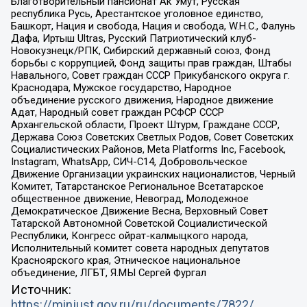
Благотворительный пансионат Ак Умут, Русская
республика Русь, Арестантское уголовное единство,
Башкорт, Нация и свобода, Нация и свобода, W.H.С., Фалунь
Дафа, Иртыш Ultras, Русский Патриотический клуб-
Новокузнецк/РПК, Сибирский державный союз, Фонд
борьбы с коррупцией, Фонд защиты прав граждан, Штабы
Навального, Совет граждан СССР Прикубанского округа г.
Краснодара, Мужское государство, Народное
объединение русского движения, Народное движение
Адат, Народный совет граждан РСФСР СССР
Архангельской области, Проект Штурм, Граждане СССР,
Держава Союз Советских Светлых Родов, Совет Советских
Социалистических Районов, Meta Platforms Inc, Facebook,
Instagram, WhatsApp, СИЧ-С14, Добровольческое
Движение Организации украинских националистов, Черный
Комитет, Татарстанское Региональное Всетатарское
общественное движение, Невоград, Молодежное
Демократическое Движение Весна, Верховный Совет
Татарской Автономной Советской Социалистической
Республики, Конгресс ойрат-калмыцкого народа,
Исполнительный комитет совета народных депутатов
Красноярского края, Этническое национальное
объединение, ЛГБТ, Я.МЫ Сергей Фургал
Источник:
https://minjust.gov.ru/ru/documents/7822/