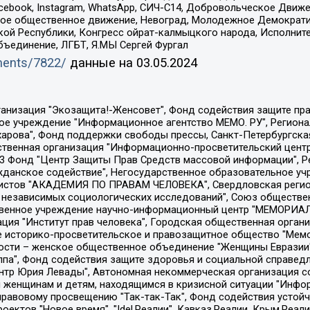
Facebook, Instagram, WhatsApp, СИЧ-С14, Добровольческое Движ
ское общественное движение, Невоград, Молодежное Демократ
ой Республики, Конгресс ойрат-калмыцкого народа, Исполнит
бъединение, ЛГБТ, Я.МЫ Сергей Фургал
uments/7822/
данные на
03.05.2024
Общество с ограниченной ответственностью "Радио Свободная Европа/Радио Свобода", Чешское информационное агентство "MEDIUM-ORIENT", Красноярская региональная общественная организация "Мы против СПИДа", Камалягин Денис Николаевич, Маркелов Сергей Евгеньевич, Пономарев Лев Александрович, Савицкая Людмила Алексеевна, Автономная некоммерческая организация "Центр по работе с проблемой насилия "НАСИЛИЮ.НЕТ", Межрегиональный профессиональный союз работников здравоохранения "Альянс врачей", Юридическое лицо, зарегистрированное в Латвийской Республике, SIA "Medusa Project" (регистрационный номер 40103797863, дата регистрации 10.06.2014), Некоммерческая организация "Фонд по борьбе с коррупцией", Автономная некоммерческая организация "Институт права и публичной политики", Баданин Роман Сергеевич, Гликин Максим Александрович, Железнова Мария Михайловна, Лукьянова Юлия Сергеевна, Маетная Елизавета Витальевна, Маняхин Петр Борисович, Чуракова Ольга Владимировна, Ярош Юлия Петровна, Юридическое лицо "The Insider SIA", зарегистрированное в Риге, Латвийская Республика (дата регистрации 26.06.2015), являющееся администратором доменного имени интернет-издания "The Insider SIA", https://theins.ru, Постернак Алексей Евгеньевич, Рубин Михаил Аркадьевич, Анин Роман Александрович, Юридическое лицо Istories fonds, зарегистрированное в Латвийской Республике (регистрационный номер 50008295751, дата регистрации 24.02.2020), Великовский Дмитрий Александрович, Долинина Ирина Николаевна, Мароховская Алеся Алексеевна, Шлейнов Роман Юрьевич, Шмагун Олеся Валентиновна, Общество с ограниченной ответственностью "Альтаир 2021", Общество с ограниченной ответственностью "Вега 2021", Общество с ограниченной ответственностью "Главный редактор 2021", Общество с ограниченной ответственностью "Ромашки монолит", Важенков Артем Валерьевич, Ивановская областная общественная организация "Центр гендерных исследований", Гурман Юрий Альбертович, Медиапроект "ОВД-Инфо", Егоров Владимир Владимирович, Жилинский Владимир Александрович, Общество с ограниченной ответственностью "ЗП", Иванова София Юрьевна, Карезина Инна Павловна, Кильтау Екатерина Викторовна, Петров Алексей Викторович, Пискунов Сергей Евгеньевич, Смирнов Сергей Сергеевич, Тихонов Михаил Сергеевич, Общество с ограниченной ответственностью "ЖУРНАЛИСТ-ИНОСТРАННЫЙ АГЕНТ", Арапова Галина Юрьевна, Вольтская Татьяна Анатольевна, Американская компания "Mason G.E.S. Anonymous Foundation" (США), являющаяся владельцем интернет-издания https://mnews.world/, Компания "Stichting Bellingcat", зарегистрированная в Нидерландах (дата регистрации 11.07.2018), Захаров Андрей Вячеславович, Клепиковская Екатерина Дмитриевна, Общество с ограниченной ответственностью "МЕМО", Перл Роман Александрович, Симонов Евгений Алексеевич, Соловьева Елена Анатольевна, Сотников Даниил Владимирович, Сурначева Елизавета Дмитриевна, Автономная некоммерческая организация по защите прав человека и информированию населения "Якутия – Наше Мнение", Общество с ограниченной ответственностью "Москоу диджитал медиа", с 26.01.2023 Общество с ограниченной ответственностью "Чайка Белые сады", Ветошкина Валерия Валерьевна, Заговора Максим Александрович, Межрегиональное общественное движение "Российская ЛГБТ - сеть", Оленичев Максим Владимирович, Павлов Иван Юрьевич, Скворцова Елена Сергеевна, Общество с ограниченной ответственностью "Как бы инагент", Кочетков Игорь Викторович, Общество с ограниченной ответственностью "Честные выборы", Еланчик Олег Александрович, Общество с ограниченной ответственностью "Нобелевский призыв", Гималова Регина Эмилевна, Григорьев Андрей Валерьевич, Григорьева Алина Александровна, Ассоциация по содействию защите прав призывников, альтернативнослужащих и военнослужащих "Правозащитная группа "Гражданин.Армия.Право", Хисамова Регина Фаритовна, Автономная некоммерческая организация по реализа