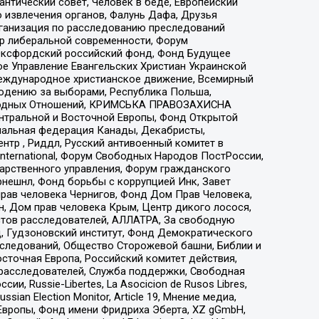
нтический совет, Человек в беде, Европейский
 извлечения органов, Фалунь Дафа, Друзья
рганизация по расследованию преследований
тр либеральной современности, Форум
 Оксфордский российский фонд, Фонд Будущее
е Управление Евангельских Христиан Украинской
еждународное христианское движение, Всемирный
людению за выборами, Республика Польша,
народных Отношений, КРИМСЬКА ПРАВОЗАХИСНА
ы Центральной и Восточной Европы, Фонд Открытой
иональная федерация Канады, Декабристы,
тр , Риддл, Русский антивоенный комитет в
nternational, Форум Свободных Народов ПостРоссии,
дарственного управления, Форум гражданского
рнешнл, Фонд борьбы с коррупцией Инк, Завет
прав человека Чернигов, Фонд Дом Прав Человека,
н, Дом прав человека Крым, Центр дикого лосося,
стов расследователей, АЛЛАТРА, За свободную
д, Гудзоновский институт, Фонд Демократического
сследований, Общество Сторожевой башни, Библии и
сточная Европа, Российский комитет действия,
-расследователей, Служба поддержки, Свободная
 Russie-Libertes, La Asocicion de Rusos Libres,
an Election Monitor, Article 19, Мнение медиа,
Европы, Фонд имени Фридриха Эберта, XZ gGmbH,