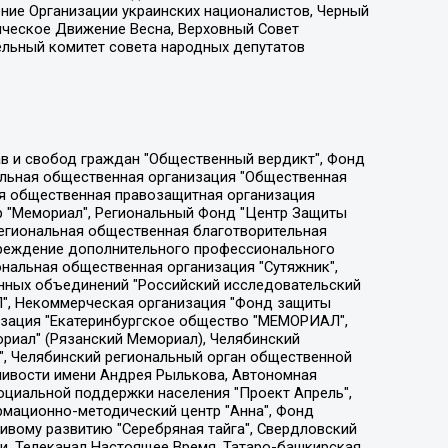
ение Организации украинских националистов, Черный
ическое Движение Весна, Верховный Совет
ельный комитет совета народных депутатов
ции социально-правовых программ "Лилит", Дальневосточное общественное движение "Маяк", Санкт-Петербургская ЛГБТ-инициативная группа "Выход", Инициативная группа ЛГБТ+ "Реверс", Алексеев Андрей Викторович, Бекбулатова Таисия Львовна, Беляев Иван Михайлович, Владыкина Елена Сергеевна, Гельман Марат Александрович, Никульшина Вероника Юрьевна, Толоконникова Надежда Андреевна, Шендерович Виктор Анатольевич, Общество с ограниченной ответственностью "Данное сообщение", Общество с ограниченной ответственностью Издательский дом "Новая глава", Айнбиндер Александра Александровна, Московский комьюнити-центр для ЛГБТ+инициатив, Благотворительный фонд развития филантропии, Deutsche Welle (Германия, Kurt-Schumacher-Strasse 3, 53113 Bonn), Борзунова Мария Михайловна, Воробьев Виктор Викторович, Голубева Анна Львовна, Константинова Алла Михайловна, Малкова Ирина Владимировна, Мурадов Мурад Абдулгалимович, Осетинская Елизавета Николаевна, Понасенков Евгений Николаевич, Ганапольский Матвей Юрьевич, Киселев Евгений Алексеевич, Борухович Ирина Григорьевна, Дремин Иван Тимофеевич, Дубровский Дмитрий Викторович, Красноярская региональная общественная организация поддержки и развития альтернативных образовательных технологий и межкультурных коммуникаций "ИНТЕРРА", Маяковская Екатерина Алексеевна, Фейгин Марк Захарович, Филимонов Андрей Викторович, Дзугкоева Регина Николаевна, Доброхотов Роман Александрович, Дудь Юрий Александрович, Елкин Сергей Владимирович, Кругликов Кирилл Игоревич, Сабунаева Мария Леонидовна, Семенов Алексей Владимирович, Шаинян Карен Багратович, Шульман Екатерина Михайловна, Асафьев Артур Валерьевич, Вахштайн Виктор Семенович, Венедиктов Алексей Алексеевич, Лушникова Екатерина Евгеньевна, Волков Леонид Михайлович, Невзоров Александр Глебович, Пархоменко Сергей Борисович, Сироткин Ярослав Николаевич, Кара-Мурза Владимир Владимирович, Баранова Наталья Владимировна, Гозман Леонид Яковлевич, Кагарлицкий Борис Юльевич, Климарев Михаил Валерьевич, Милов Владимир Станиславович, Автономная некоммерческая организация Краснодарский центр современного искусства "Типография", Моргенштерн Алишер Тагирович, Соболь Любовь Эдуардовна, Общество с ограниченной ответственностью "ЛИЗА НОРМ", Каспаров Гарри Кимович, Ходорковский Михаил Борисович, Общество с ограниченной ответственностью "Апрельские тезисы", Данилович Ирина Брониславовна, Кашин Олег Владимирович, Петров Николай Владимирович, Пивоваров Алексей Владимирович, Соколов Михаил Владимирович, Цветкова Юлия Владимировна, Чичваркин Евгений Александрович, Комитет против пыток/Команда против пыток, Общество с ограниченной ответственностью "Первый научный", Общество с ограниченной ответственностью "Вертолет и ко", Белоцерковская Вероника Борисовна, Кац Максим Евгеньевич, Лазарева Татьяна Юрьевна, Шаведдинов Руслан Табризович, Яшин Илья Валерьевич, Общество с ограниченной ответственностью "Иноагент ААВ", Алешковский Дмитрий Петрович, Альбац Евгения Марковна, Быков Дмитрий Львович, Галямина Юлия Евгеньевна, Лойко Сергей Леонидович, Мартынов Кирилл Константинович, Медведев Сергей Александрович, Крашенинников Федор Геннадиевич, Гордеева Катерина Вл