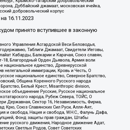
Оренбург, Крымско-татарский добровольческий
орона, Дуббайский джамаат, московская ячейка,
усский добровольческий корпус
 на
16.11.2023
судом принято вступившее в законную
вного Управления Асгардской Веси Беловодья,
годержавию, Таблиги Джамаат, Свидетели Иеговы,
айат Кабарды, Балкарии и Карачая, Союз славян,
т-18, Благородный Орден Дьявола, Армия воли
ое национальное единство, Древнерусской
 нелегальной иммиграции, Кровь и Честь, О
усское национальное единство, Северное Братство,
ровский, Община Коренного Русского народа
атство, Белый Крест, Misanthropic division,
еское объединение Русские, Русское национальное
котатарского народа, Рубеж Севера, ТОЙС, О
ри Державная, Сектор 16, Независимость, Фирма,
д Крю, Союз Славянских Сил Руси, Алля-Аят,
я и свобода, Нация и свобода, W.H.С., Фалунь Дафа,
рупцией, Фонд защиты прав граждан, Штабы
ение русского движения, Народное движение Адат,
етских Светлых Родов, Совет Советских