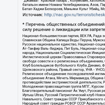
“Джамаат “Красный пахарь”, Колумбайн, Хатлонск
батальон имени Номана Челебиджихана, Азов, Па
Батал-Хаджи Белхороев, Маньяки Культ Убийц, М
Источник:
http://nac.gov.ru/terroristichesk
* Перечень общественных объединений 
силу решение о ликвидации или запрете
Национал-большевистская партия, ВЕК РА, Рада 
Славянская Община Капища Веды Перуна, Мужская
Русское национальное единство, Национал-социа
Ат-Такфир Валь-Хиджра, Пит Буль, Национал-соц
народа, Национальная Социалистическая Инициат
Инглистической церкви Православных Староверов
свободе совести и о религиозных объединениях,
Клуб Болельщиков Футбольного Клуба Динамо, Фа
Щелковского района, Правый сектор, УНА - УНСО, У
Религиозное объединение последователей инглии
объединение Атака, Мечеть Мирмамеда, Община К
противодействии экстремистской деятельности, 
Молодежная правозащитная группа МПГ, Курсом П
Благотворительный пансионат Ак Умут, Русская ре
Иртыш Ultras, Русский Патриотический клуб-Нов
Навального, Совет граждан СССР Прикубанского 
Народный совет граждан РСФСР СССР Архангельск