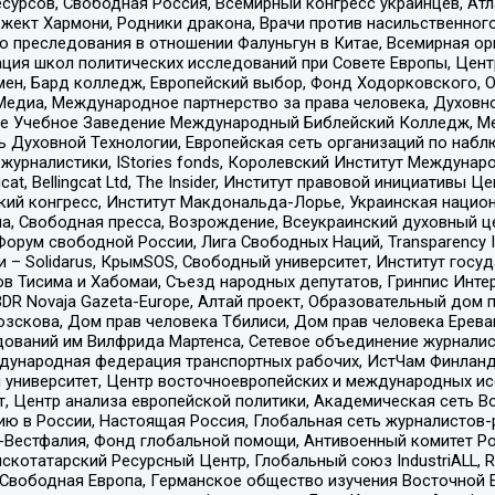
рсов, Свободная Россия, Всемирный конгресс украинцев, Атла
ект Хармони, Родники дракона, Врачи против насильственного
ию преследования в отношении Фалуньгун в Китае, Всемирная о
ация школ политических исследований при Совете Европы, Цен
мен, Бард колледж, Европейский выбор, Фонд Ходорковского,
едиа, Международное партнерство за права человека, Духовно
ое Учебное Заведение Международный Библейский Колледж, М
ь Духовной Технологии, Европейская сеть организаций по наб
урналистики, IStories fonds, Королевский Институт Между
gcat, Bellingcat Ltd, The Insider, Институт правовой инициатив
инский конгресс, Институт Макдональда-Лорье, Украинская нац
, Свободная пресса, Возрождение, Всеукраинский духовный цен
орум свободной России, Лига Свободных Наций, Transparеncy I
– Solidarus, КрымSOS, Свободный университет, Институт госу
в Тисима и Хабомаи, Съезд народных депутатов, Гринпис Инте
DR Novaja Gazeta-Europe, Алтай проект, Образовательный дом 
зскова, Дом прав человека Тбилиси, Дом прав человека Ерева
едований им Вилфрида Мартенса, Сетевое объединение журнали
Международная федерация транспортных рабочих, ИстЧам Финлан
й университет, Центр восточноевропейских и международных и
, Центр анализа европейской политики, Академическая сеть Во
ю в России, Настоящая Россия, Глобальная сеть журналистов
естфалия, Фонд глобальной помощи, Антивоенный комитет России,
татарский Ресурсный Центр, Глобальный союз IndustriALL, Russi
 Свободная Европа, Германское общество изучения Восточной 