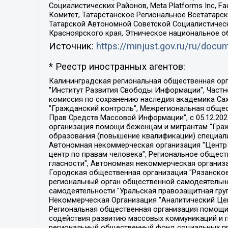
Социалистических Районов, Meta Platforms Inc, 
Комитет, Татарстанское Региональное Всетатар
Татарской Автономной Советской Социалистическ
Красноярского края, Этническое национальное о
Источник:
https://minjust.gov.ru/ru/doc
* Реестр иностранных агентов:
Калининградская региональная общественная организация "Экозащита!-Женсовет", Фонд содействия защите прав и свобод граждан "Общественный вердикт", Фонд "Институт Развития Свободы Информации", Частное учреждение "Информационное агентство МЕМО. РУ", Региональная общественная организация "Общественная комиссия по сохранению наследия академика Сахарова", Фонд поддержки свободы прессы, Санкт-Петербургская общественная правозащитная организация "Гражданский контроль", Межрегиональная общественная организация "Информационно-просветительский центр "Мемориал", Региональный Фонд "Центр Защиты Прав Средств Массовой Информации", с 05.12.2023 Фонд "Центр Защиты Прав Средств массовой информации", Региональная общественная благотворительная организация помощи беженцам и мигрантам "Гражданское содействие", Негосударственное образовательное учреждение дополнительного профессионального образования (повышение квалификации) специалистов "АКАДЕМИЯ ПО ПРАВАМ ЧЕЛОВЕКА", Свердловская региональная общественная организация "Сутяжник", Автономная некоммерческая организация "Центр независимых социологических исследований", Союз общественных объединений "Российский исследовательский центр по правам человека", Региональное общественное учреждение научно-информационный центр "МЕМОРИАЛ", Некоммерческая организация "Фонд защиты гласности", Автономная некоммерческая организация "Институт прав человека", Городская общественная организация "Екатеринбургское общество "МЕМОРИАЛ", Городская общественная организация "Рязанское историко-просветительское и правозащитное общество "Мемориал" (Рязанский Мемориал), Челябинский региональный орган общественной самодеятельности – женское общественное объединение "Женщины Евразии", Челябинский региональный орган общественной самодеятельности "Уральская правозащитная группа", Фонд содействия защите здоровья и социальной справедливости имени Андрея Рылькова, Автономная Некоммерческая Организация "Аналитический Центр Юрия Левады", Автономная некоммерческая организация социальной поддержки населения "Проект Апрель", Региональная общественная организация помощи женщинам и детям, находящимся в кризисной ситуации "Информационно-методический центр "Анна", Фонд содействия развитию массовых коммуникаций и правовому просвещению "Так-так-Так", Фонд содействия устойчивому развитию "Серебряная тайга", Свердловский региональный общественный фонд социальных проектов "Новое время", "Idel.Реалии", Кавказ.Реалии, Крым.Реалии, Телеканал Настоящее Время, Татаро-башкирская служба Радио Свобода (Azatliq Radiosi), Радио Свободная Европа/Радио Свобода (PCE/PC), "Сибирь.Реалии", "Фактограф", Благотворительный фонд помощи осужденным и их семьям, Автономная некоммерческая организация "Институт глобализации и социальных движений", Фонд "В защиту прав заключенных", Частное учреждение "Центр поддержки и содействия развитию средств массовой информации", Пензенский региональный общественный благотворительный фонд "Гражданский союз", "Север.Реалии", Некоммерческая организация Фонд "Правовая инициатива", 