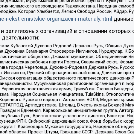
ий джамаат, Мусульманская религиозная группа п. Кушкуль г. 
ртия исламского возрождения Таджикистана, Народная самооб
олодёжь Которая Улыбается, Легион Свобода России, Айдар, Р
ie-i-ekstremistskie-organizacii-i-materialy.html
данные
и религиозных организаций в отношении которых 
 деятельности:
земли Кубанской Духовно Родовой Державы Русь, Община Духо
 Духовная Семинария Староверов-Инглингов, Нурджулар, К Бо
листическое общество, Джамаат мувахидов, Объединенный Вил
иалистическая рабочая партия России, Славянский союз, Форма
ива города Череповца, Духовно-Родовая Держава Русь, Русск
-Инглингов, Русский общенациональный союз, Движение против
 Омская организация общественного политического движения Р
йзрахманисты, Мусульманская религиозная организация п. Бо
краинская повстанческая армия, Тризуб им. Степана Бандеры, Бр
зма, Народная Социальная Инициатива, TulaSkins, Этнополитич
оренного Русского народа г. Астрахани, ВОЛЯ, Меджлис крымс
РЕВТАТПОД, Артподготовка, Штольц, В честь иконы Божией Мате
равды и Единения, Каракольская инициативная группа, Автогра
спублика Русь, Арестантское уголовное единство, Башкорт, Наци
окузнецк/РПК, Сибирский державный союз, Фонд борьбы с кор
округа г. Краснодара, Мужское государство, Народное объедин
ой области, Проект Штурм, Граждане СССР, Держава Союз Сов