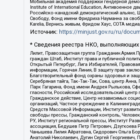
Мобильная академия поддержки гендерной демократи
Institute of International Education, Антивоенн
Российско-канадский демократический альянс, 
Свободу, Фонд имени Фридриха Науманна за свобо
Karelia, Вернись живым, Фридом Хаус, СОТА меди
Источник:
https://minjust.gov.ru/ru/doc
* Сведения реестра НКО, выполняющих 
Лилит, Правозащитная группа Гражданин.Армия.П
граждан Штаб, Институт права и публичной поли
Открытый Петербург, Лига Избирателей, Правова
информации, Горячая Линия, В защиту прав закл
Благотворительный фонд охраны здоровья и защи
Серебряная тайга, Так-Так-Так, Сова, центр Анн
Парк Гагарина, Фонд имени Андрея Рылькова, Сф
гласности, Российский исследовательский центр 
Гражданское действие, Центр независимых соци
организаций, Частное учреждение в Калининград
Средств Массовой Информации, Институт развити
свободы прессы, Гражданский контроль, Человек
РУ, Институт региональной прессы, Институт Ра
ассоциация, Бедушев Петр Петрович, Дзугкоева 
Чанышева Лилия Айратовна, Сидорович Ольга Бори
Анатолий Николаевич, Дугин Сергей Георгиевич, 