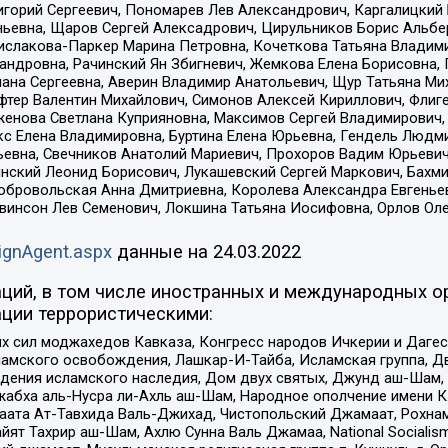
горий Сергеевич, Пономарев Лев Александрович, Каргалицкий 
ньевна, Щаров Сергей Алексадрович, Цирульников Борис Альбер
ислакова-Паркер Марина Петровна, Кочеткова Татьяна Владими
сандровна, Рачинский Ян Збигневич, Жемкова Елена Борисовна,
лана Сергеевна, Аверин Владимир Анатольевич, Щур Татьяна М
фтер Валентин Михайлович, Симонов Алексей Кириллович, Флиг
женова Светлана Куприяновна, Максимов Сергей Владимирович, 
кс Елена Владимировна, Буртина Елена Юрьевна, Гендель Людм
евна, Свечников Анатолий Мариевич, Прохоров Вадим Юрьевич
инский Леонид Борисович, Лукашевский Сергей Маркович, Бахм
Добровольская Анна Дмитриевна, Королева Александра Евгенье
евинсон Лев Семенович, Локшина Татьяна Иосифовна, Орлов Ол
ignAgent.aspx
данные на
24.03.2022
ций, в том числе иностранных и международных ор
ции террористическими:
ил моджахедов Кавказа, Конгресс народов Ичкерии и Дагеста
ламского освобождения, Лашкар-И-Тайба, Исламская группа, Дв
ения исламского наследия, Дом двух святых, Джунд аш-Шам, 
жабха аль-Нусра ли-Ахль аш-Шам, Народное ополчение имени К.
ата Ат-Тавхида Валь-Джихад, Чистопольский Джамаат, Рохнам
ят Тахрир аш-Шам, Ахлю Сунна Валь Джамаа, National Socialism