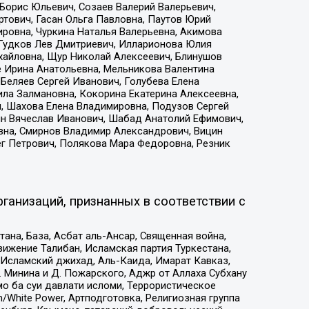
Борис Юльевич, Созаев Валерий Валерьевич,
тович, Гасан Ольга Павловна, Паутов Юрий
ровна, Чуркина Наталья Валерьевна, Акимова
 Гудков Лев Дмитриевич, Илларионова Юлия
ихайловна, Щур Николай Алексеевич, Блинушов
е Ирина Анатольевна, Мельникова Валентина
Беляев Сергей Иванович, Голубева Елена
ила Залмановна, Кокорина Екатерина Алексеевна,
, Шахова Елена Владимировна, Подузов Сергей
ин Вячеслав Иванович, Шабад Анатолий Ефимович,
вна, Смирнов Владимир Александрович, Вицин
ег Петрович, Полякова Мара Федоровна, Резник
ганизаций, признанных в соответствии с
на, База, Асбат аль-Ансар, Священная война,
ижение Талибан, Исламская партия Туркестана,
Исламский джихад, Аль-Каида, Имарат Кавказ,
 Минина и Д. Пожарского, Аджр от Аллаха Субхану
о ба суи давлати исломи, Террористическое
/White Power, Артподготовка, Религиозная группа