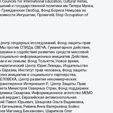
ls for International Education, Cultural Vistas,
ошений и государственной политики им Питера Мунка,
 Гражданских Свобод, Фонд Бориса Немцова за
имости Ингушетии, Прометей, Stop Occupation of
 Центр гендерных исследований, Фонд защиты прав
 Мы против СПИДа, СВЕЧА, Гуманитарное действие,
ддержки и содействия развитию средств массовой
р социально-информационных инициатив Действие,
 и их семьям, Фонд Тольятти, Новое время,
, Аналитический Центр Юрия Левады, Издательство
 Евразии, Институт прав человека, Фонд защиты
ких инициатив и социального партнерства,
ЕЛОВЕКА, Центр развития некоммерческих
 Трансперенси Интернешнл-Р, Центр Защиты Прав
овета Министров Северных Стран, Фонд поддержки
адемика Сахарова, Информационное агентство МЕМО.
ый вердикт, Евразийская антимонопольная
кий Павел Юрьевич, Шнырова Ольга Вадимовна,
 Евгеньевна, Ривина Анна Валерьевна, Бойко
хоев Магомед Бекханович, Шарипков Олег