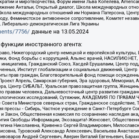
и и миротворчества, Форум имени Льва Копелева, American Counci
ое движение Антальи, Открытый диалог, Школа международных отн
Школа международных отношений им Нормана Патерсона, Центр
ду, Феминистское антивоенное сопротивление, Комитет независ
а, Либерально-демократическая Лига Украины
uments/7756/
данные на
13.05.2024
функции иностранного агента:
раво, Нижегородский центр немецкой и европейской культуры,
тики, Фонд борьбы с коррупцией, Альянс врачей, НАСИЛИЮ.НЕТ,
я инициатива, Гражданский Союз, Хасдей Ерушалаим, Центр по
юченных, Институт глобализации и социальных движений, Цент
ты прав граждан, Благотворительный фонд помощи осужденным
а, Проект Апрель, Самарская губерния, Эра здоровья, Мемориал
ера, Центр СИБАЛЬТ, Уральская правозащитная группа, Женщины
по правам человека, Дальневосточный центр развития гражданс
ологических исследований, Сутяжник, АКАДЕМИЯ ПО ПРАВАМ Ч
е Совета Министров северных стран, Гражданское содействие,
я прессы - Сибирь, Частное учреждение в Санкт-Петербурге С
 и Закон, Общественная комиссия по сохранению наследия ак
звития Свободы Информации, Экозащита!-Женсовет, Общественн
Регина Николаевна, Кривенко Сергей Владимирович, Милославс
совна, Туровский Александр Алексеевич, Васильева Анастасия
Пивоваров Андрей Сергеевич, Аверин Виталий Евгеньевич, Бара