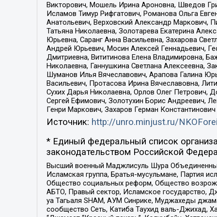
Викторович, Мошель Ирина Ароновна, Шведов Гри
Исламов Тимур Рифгатович, Романова Ольга Евге
Анатольевич, Верховский Александр Маркович, П
Татьяна Николаевна, Золотарева Екатерина Алек
Юрьевна, Саранг Анна Васильевна, Захарова Свет
Андрей Юрьевич, Мосин Алексей Геннадьевич, Ге
Дмитриевна, Вититинова Елена Владимировна, Ба
Николаевна, Ганнушкина Светлана Алексеевна, За
Шуманов Илья Вячеславович, Арапова Галина Юрь
Васильевич, Протасова Ирина Вячеславовна, Лит
Сухих Дарья Николаевна, Орлов Олег Петрович, 
Сергей Ефимович, Золотухин Борис Андреевич, Л
Генри Маркович, Захаров Герман Константинович
Источник:
http://unro.minjust.ru/NKOFore
* Единый федеральный список организа
законодательством Российской Федера
Высший военный Маджлисуль Шура Объединенных с
Исламская группа, Братья-мусульмане, Партия ис
Общество социальных реформ, Общество возрожд
АБТО, Правый сектор, Исламское государство, Д
уа Тагьаля SHAM, АУМ Синрике, Муджахеды джама
сообщество Сеть, Катиба Таухид валь-Джихад, Хай