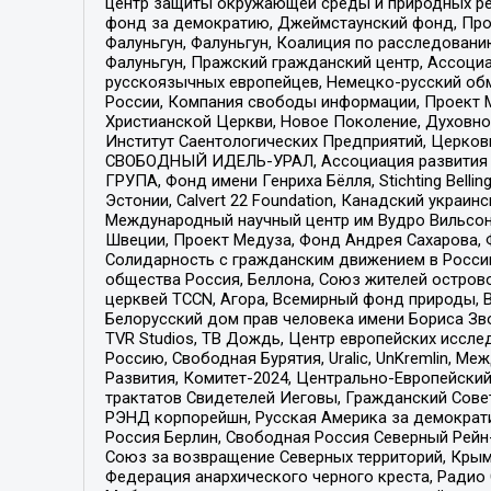
центр защиты окружающей среды и природных ресу
фонд за демократию, Джеймстаунский фонд, Прож
Фалуньгун, Фалуньгун, Коалиция по расследован
Фалуньгун, Пражский гражданский центр, Ассоци
русскоязычных европейцев, Немецко-русский об
России, Компания свободы информации, Проект М
Христианской Церкви, Новое Поколение, Духовн
Институт Саентологических Предприятий, Церков
СВОБОДНЫЙ ИДЕЛЬ-УРАЛ, Ассоциация развития ж
ГРУПА, Фонд имени Генриха Бёлля, Stichting Bellin
Эстонии, Calvert 22 Foundation, Канадский укра
Международный научный центр им Вудро Вильсона
Швеции, Проект Медуза, Фонд Андрея Сахарова, Ф
Солидарность с гражданским движением в России 
общества Россия, Беллона, Союз жителей острово
церквей TCCN, Агора, Всемирный фонд природы, B
Белорусский дом прав человека имени Бориса Зво
TVR Studios, ТВ Дождь, Центр европейских иссл
Россию, Свободная Бурятия, Uralic, UnKremlin, 
Развития, Комитет-2024, Центрально-Европейски
трактатов Свидетелей Иеговы, Гражданский Совет
РЭНД корпорейшн, Русская Америка за демократи
Россия Берлин, Свободная Россия Северный Рейн-В
Союз за возвращение Северных территорий, Крымско
Федерация анархического черного креста, Радио