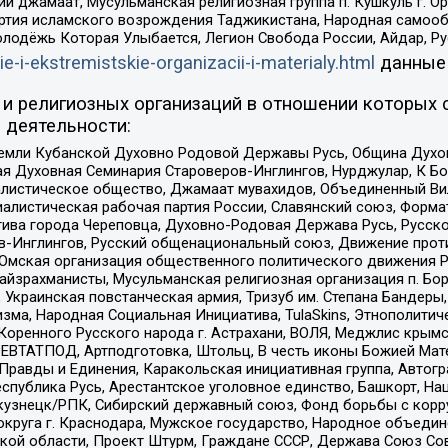
ий джамаат, Мусульманская религиозная группа п. Кушкуль г. 
ртия исламского возрождения Таджикистана, Народная самооб
олодёжь Которая Улыбается, Легион Свобода России, Айдар, Р
ie-i-ekstremistskie-organizacii-i-materialy.html
данные
и религиозных организаций в отношении которых 
 деятельности:
земли Кубанской Духовно Родовой Державы Русь, Община Духо
 Духовная Семинария Староверов-Инглингов, Нурджулар, К Бо
листическое общество, Джамаат мувахидов, Объединенный Вил
иалистическая рабочая партия России, Славянский союз, Форма
ива города Череповца, Духовно-Родовая Держава Русь, Русск
-Инглингов, Русский общенациональный союз, Движение против
 Омская организация общественного политического движения Р
йзрахманисты, Мусульманская религиозная организация п. Бо
краинская повстанческая армия, Тризуб им. Степана Бандеры, Бр
зма, Народная Социальная Инициатива, TulaSkins, Этнополитич
оренного Русского народа г. Астрахани, ВОЛЯ, Меджлис крымс
РЕВТАТПОД, Артподготовка, Штольц, В честь иконы Божией Мате
равды и Единения, Каракольская инициативная группа, Автогра
спублика Русь, Арестантское уголовное единство, Башкорт, Наци
окузнецк/РПК, Сибирский державный союз, Фонд борьбы с кор
округа г. Краснодара, Мужское государство, Народное объедин
ой области, Проект Штурм, Граждане СССР, Держава Союз Сов