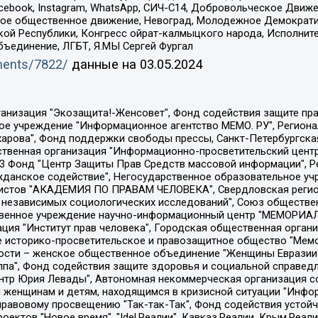
Facebook, Instagram, WhatsApp, СИЧ-С14, Добровольческое Движ
ское общественное движение, Невоград, Молодежное Демократ
ой Республики, Конгресс ойрат-калмыцкого народа, Исполнит
бъединение, ЛГБТ, Я.МЫ Сергей Фургал
uments/7822/
данные на
03.05.2024
Общество с ограниченной ответственностью "Радио Свободная Европа/Радио Свобода", Чешское информационное агентство "MEDIUM-ORIENT", Красноярская региональная общественная организация "Мы против СПИДа", Камалягин Денис Николаевич, Маркелов Сергей Евгеньевич, Пономарев Лев Александрович, Савицкая Людмила Алексеевна, Автономная некоммерческая организация "Центр по работе с проблемой насилия "НАСИЛИЮ.НЕТ", Межрегиональный профессиональный союз работников здравоохранения "Альянс врачей", Юридическое лицо, зарегистрированное в Латвийской Республике, SIA "Medusa Project" (регистрационный номер 40103797863, дата регистрации 10.06.2014), Некоммерческая организация "Фонд по борьбе с коррупцией", Автономная некоммерческая организация "Институт права и публичной политики", Баданин Роман Сергеевич, Гликин Максим Александрович, Железнова Мария Михайловна, Лукьянова Юлия Сергеевна, Маетная Елизавета Витальевна, Маняхин Петр Борисович, Чуракова Ольга Владимировна, Ярош Юлия Петровна, Юридическое лицо "The Insider SIA", зарегистрированное в Риге, Латвийская Республика (дата регистрации 26.06.2015), являющееся администратором доменного имени интернет-издания "The Insider SIA", https://theins.ru, Постернак Алексей Евгеньевич, Рубин Михаил Аркадьевич, Анин Роман Александрович, Юридическое лицо Istories fonds, зарегистрированное в Латвийской Республике (регистрационный номер 50008295751, дата регистрации 24.02.2020), Великовский Дмитрий Александрович, Долинина Ирина Николаевна, Мароховская Алеся Алексеевна, Шлейнов Роман Юрьевич, Шмагун Олеся Валентиновна, Общество с ограниченной ответственностью "Альтаир 2021", Общество с ограниченной ответственностью "Вега 2021", Общество с ограниченной ответственностью "Главный редактор 2021", Общество с ограниченной ответственностью "Ромашки монолит", Важенков Артем Валерьевич, Ивановская областная общественная организация "Центр гендерных исследований", Гурман Юрий Альбертович, Медиапроект "ОВД-Инфо", Егоров Владимир Владимирович, Жилинский Владимир Александрович, Общество с ограниченной ответственностью "ЗП", Иванова София Юрьевна, Карезина Инна Павловна, Кильтау Екатерина Викторовна, Петров Алексей Викторович, Пискунов Сергей Евгеньевич, Смирнов Сергей Сергеевич, Тихонов Михаил Сергеевич, Общество с ограниченной ответственностью "ЖУРНАЛИСТ-ИНОСТРАННЫЙ АГЕНТ", Арапова Галина Юрьевна, Вольтская Татьяна Анатольевна, Американская компания "Mason G.E.S. Anonymous Foundation" (США), являющаяся владельцем интернет-издания https://mnews.world/, Компания "Stichting Bellingcat", зарегистрированная в Нидерландах (дата регистрации 11.07.2018), Захаров Андрей Вячеславович, Клепиковская Екатерина Дмитриевна, Общество с ограниченной ответственностью "МЕМО", Перл Роман Александрович, Симонов Евгений Алексеевич, Соловьева Елена Анатольевна, Сотников Даниил Владимирович, Сурначева Елизавета Дмитриевна, Автономная некоммерческая организация по защите прав человека и информированию населения "Якутия – Наше Мнение", Общество с ограниченной ответственностью "Москоу диджитал медиа", с 26.01.2023 Общество с ограниченной ответственностью "Чайка Белые сады", Ветошкина Валерия Валерьевна, Заговора Максим Александрович, Межрегиональное общественное движение "Российская ЛГБТ - сеть", Оленичев Максим Владимирович, Павлов Иван Юрьевич, Скворцова Елена Сергеевна, Общество с ограниченной ответственностью "Как бы инагент", Кочетков Игорь Викторович, Общество с ограниченной ответственностью "Честные выборы", Еланчик Олег Александрович, Общество с ограниченной ответственностью "Нобелевский призыв", Гималова Регина Эмилевна, Григорьев Андрей Валерьевич, Григорьева Алина Александровна, Ассоциация по содействию защите прав призывников, альтернативнослужащих и военнослужащих "Правозащитная группа "Гражданин.Армия.Право", Хисамова Регина Фаритовна, Автономная некоммерческая организация по реализа