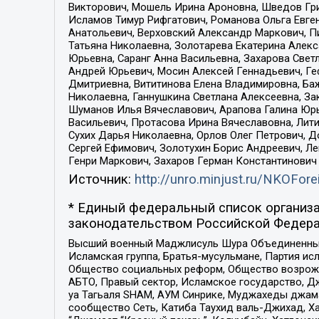
Викторович, Мошель Ирина Ароновна, Шведов Гри
Исламов Тимур Рифгатович, Романова Ольга Евге
Анатольевич, Верховский Александр Маркович, П
Татьяна Николаевна, Золотарева Екатерина Алек
Юрьевна, Саранг Анна Васильевна, Захарова Свет
Андрей Юрьевич, Мосин Алексей Геннадьевич, Ге
Дмитриевна, Вититинова Елена Владимировна, Ба
Николаевна, Ганнушкина Светлана Алексеевна, За
Шуманов Илья Вячеславович, Арапова Галина Юрь
Васильевич, Протасова Ирина Вячеславовна, Лит
Сухих Дарья Николаевна, Орлов Олег Петрович, 
Сергей Ефимович, Золотухин Борис Андреевич, Л
Генри Маркович, Захаров Герман Константинович
Источник:
http://unro.minjust.ru/NKOFore
* Единый федеральный список организа
законодательством Российской Федера
Высший военный Маджлисуль Шура Объединенных с
Исламская группа, Братья-мусульмане, Партия ис
Общество социальных реформ, Общество возрожд
АБТО, Правый сектор, Исламское государство, Д
уа Тагьаля SHAM, АУМ Синрике, Муджахеды джама
сообщество Сеть, Катиба Таухид валь-Джихад, Хай