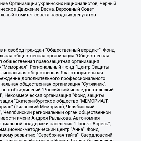
ение Организации украинских националистов, Черный
ическое Движение Весна, Верховный Совет
ельный комитет совета народных депутатов
ции социально-правовых программ "Лилит", Дальневосточное общественное движение "Маяк", Санкт-Петербургская ЛГБТ-инициативная группа "Выход", Инициативная группа ЛГБТ+ "Реверс", Алексеев Андрей Викторович, Бекбулатова Таисия Львовна, Беляев Иван Михайлович, Владыкина Елена Сергеевна, Гельман Марат Александрович, Никульшина Вероника Юрьевна, Толоконникова Надежда Андреевна, Шендерович Виктор Анатольевич, Общество с ограниченной ответственностью "Данное сообщение", Общество с ограниченной ответственностью Издательский дом "Новая глава", Айнбиндер Александра Александровна, Московский комьюнити-центр для ЛГБТ+инициатив, Благотворительный фонд развития филантропии, Deutsche Welle (Германия, Kurt-Schumacher-Strasse 3, 53113 Bonn), Борзунова Мария Михайловна, Воробьев Виктор Викторович, Голубева Анна Львовна, Константинова Алла Михайловна, Малкова Ирина Владимировна, Мурадов Мурад Абдулгалимович, Осетинская Елизавета Николаевна, Понасенков Евгений Николаевич, Ганапольский Матвей Юрьевич, Киселев Евгений Алексеевич, Борухович Ирина Григорьевна, Дремин Иван Тимофеевич, Дубровский Дмитрий Викторович, Красноярская региональная общественная организация поддержки и развития альтернативных образовательных технологий и межкультурных коммуникаций "ИНТЕРРА", Маяковская Екатерина Алексеевна, Фейгин Марк Захарович, Филимонов Андрей Викторович, Дзугкоева Регина Николаевна, Доброхотов Роман Александрович, Дудь Юрий Александрович, Елкин Сергей Владимирович, Кругликов Кирилл Игоревич, Сабунаева Мария Леонидовна, Семенов Алексей Владимирович, Шаинян Карен Багратович, Шульман Екатерина Михайловна, Асафьев Артур Валерьевич, Вахштайн Виктор Семенович, Венедиктов Алексей Алексеевич, Лушникова Екатерина Евгеньевна, Волков Леонид Михайлович, Невзоров Александр Глебович, Пархоменко Сергей Борисович, Сироткин Ярослав Николаевич, Кара-Мурза Владимир Владимирович, Баранова Наталья Владимировна, Гозман Леонид Яковлевич, Кагарлицкий Борис Юльевич, Климарев Михаил Валерьевич, Милов Владимир Станиславович, Автономная некоммерческая организация Краснодарский центр современного искусства "Типография", Моргенштерн Алишер Тагирович, Соболь Любовь Эдуардовна, Общество с ограниченной ответственностью "ЛИЗА НОРМ", Каспаров Гарри Кимович, Ходорковский Михаил Борисович, Общество с ограниченной ответственностью "Апрельские тезисы", Данилович Ирина Брониславовна, Кашин Олег Владимирович, Петров Николай Владимирович, Пивоваров Алексей Владимирович, Соколов Михаил Владимирович, Цветкова Юлия Владимировна, Чичваркин Евгений Александрович, Комитет против пыток/Команда против пыток, Общество с ограниченной ответственностью "Первый научный", Общество с ограниченной ответственностью "Вертолет и ко", Белоцерковская Вероника Борисовна, Кац Максим Евгеньевич, Лазарева Татьяна Юрьевна, Шаведдинов Руслан Табризович, Яшин Илья Валерьевич, Общество с ограниченной ответственностью "Иноагент ААВ", Алешковский Дмитрий Петрович, Альбац Евгения Марковна, Быков Дмитрий Львович, Галямина Юлия Евгеньевна, Лойко Сергей Леонидович, Мартынов Кирилл Константинович, Медведев Сергей Александрович, Крашенинников Федор Геннадиевич, Гордеева Катерина Вл