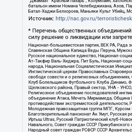
“Джамаат “Красный пахарь”, Колумбайн, Хатлонск
батальон имени Номана Челебиджихана, Азов, Па
Батал-Хаджи Белхороев, Маньяки Культ Убийц, М
Источник:
http://nac.gov.ru/terroristichesk
* Перечень общественных объединений 
силу решение о ликвидации или запрете
Национал-большевистская партия, ВЕК РА, Рада 
Славянская Община Капища Веды Перуна, Мужская
Русское национальное единство, Национал-социа
Ат-Такфир Валь-Хиджра, Пит Буль, Национал-соц
народа, Национальная Социалистическая Инициат
Инглистической церкви Православных Староверов
свободе совести и о религиозных объединениях,
Клуб Болельщиков Футбольного Клуба Динамо, Фа
Щелковского района, Правый сектор, УНА - УНСО, У
Религиозное объединение последователей инглии
объединение Атака, Мечеть Мирмамеда, Община К
противодействии экстремистской деятельности, 
Молодежная правозащитная группа МПГ, Курсом П
Благотворительный пансионат Ак Умут, Русская ре
Иртыш Ultras, Русский Патриотический клуб-Нов
Навального, Совет граждан СССР Прикубанского 
Народный совет граждан РСФСР СССР Архангельск