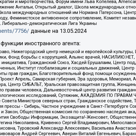
и и миротворчества, Форум имени Льва Копелева, American Counci
ое движение Антальи, Открытый диалог, Школа международных отн
Школа международных отношений им Нормана Патерсона, Центр
ду, Феминистское антивоенное сопротивление, Комитет независ
а, Либерально-демократическая Лига Украины
uments/7756/
данные на
13.05.2024
функции иностранного агента:
раво, Нижегородский центр немецкой и европейской культуры,
тики, Фонд борьбы с коррупцией, Альянс врачей, НАСИЛИЮ.НЕТ,
я инициатива, Гражданский Союз, Хасдей Ерушалаим, Центр по
юченных, Институт глобализации и социальных движений, Цент
ты прав граждан, Благотворительный фонд помощи осужденным
а, Проект Апрель, Самарская губерния, Эра здоровья, Мемориал
ера, Центр СИБАЛЬТ, Уральская правозащитная группа, Женщины
по правам человека, Дальневосточный центр развития гражданс
ологических исследований, Сутяжник, АКАДЕМИЯ ПО ПРАВАМ Ч
е Совета Министров северных стран, Гражданское содействие,
я прессы - Сибирь, Частное учреждение в Санкт-Петербурге С
 и Закон, Общественная комиссия по сохранению наследия ак
звития Свободы Информации, Экозащита!-Женсовет, Общественн
Регина Николаевна, Кривенко Сергей Владимирович, Милославс
совна, Туровский Александр Алексеевич, Васильева Анастасия
Пивоваров Андрей Сергеевич, Аверин Виталий Евгеньевич, Бара