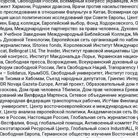
рсов, Свободная Россия, Всемирный конгресс украинцев, Атла
ект Хармони, Родники дракона, Врачи против насильственного
ию преследования в отношении Фалуньгун в Китае, Всемирная о
ация школ политических исследований при Совете Европы, Цен
мен, Бард колледж, Европейский выбор, Фонд Ходорковского,
едиа, Международное партнерство за права человека, Духовно
ое Учебное Заведение Международный Библейский Колледж, М
ь Духовной Технологии, Европейская сеть организаций по наб
урналистики, IStories fonds, Королевский Институт Между
gcat, Bellingcat Ltd, The Insider, Институт правовой инициатив
инский конгресс, Институт Макдональда-Лорье, Украинская нац
, Свободная пресса, Возрождение, Всеукраинский духовный цен
орум свободной России, Лига Свободных Наций, Transparеncy I
– Solidarus, КрымSOS, Свободный университет, Институт госу
в Тисима и Хабомаи, Съезд народных депутатов, Гринпис Инте
DR Novaja Gazeta-Europe, Алтай проект, Образовательный дом 
зскова, Дом прав человека Тбилиси, Дом прав человека Ерева
едований им Вилфрида Мартенса, Сетевое объединение журнали
Международная федерация транспортных рабочих, ИстЧам Финлан
й университет, Центр восточноевропейских и международных и
, Центр анализа европейской политики, Академическая сеть Во
ю в России, Настоящая Россия, Глобальная сеть журналистов
естфалия, Фонд глобальной помощи, Антивоенный комитет России,
татарский Ресурсный Центр, Глобальный союз IndustriALL, Russi
 Свободная Европа, Германское общество изучения Восточной 