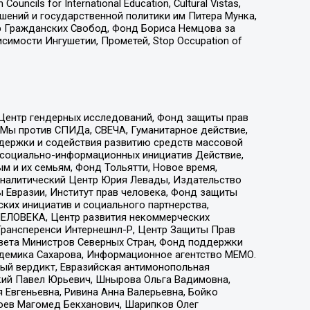
ls for International Education, Cultural Vistas,
ошений и государственной политики им Питера Мунка,
 Гражданских Свобод, Фонд Бориса Немцова за
имости Ингушетии, Прометей, Stop Occupation of
 Центр гендерных исследований, Фонд защиты прав
 Мы против СПИДа, СВЕЧА, Гуманитарное действие,
ддержки и содействия развитию средств массовой
р социально-информационных инициатив Действие,
 и их семьям, Фонд Тольятти, Новое время,
, Аналитический Центр Юрия Левады, Издательство
 Евразии, Институт прав человека, Фонд защиты
ких инициатив и социального партнерства,
ЕЛОВЕКА, Центр развития некоммерческих
 Трансперенси Интернешнл-Р, Центр Защиты Прав
овета Министров Северных Стран, Фонд поддержки
адемика Сахарова, Информационное агентство МЕМО.
ый вердикт, Евразийская антимонопольная
кий Павел Юрьевич, Шнырова Ольга Вадимовна,
 Евгеньевна, Ривина Анна Валерьевна, Бойко
хоев Магомед Бекханович, Шарипков Олег