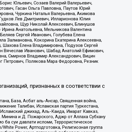
Борис Юльевич, Созаев Валерий Валерьевич,
тович, Гасан Ольга Павловна, Паутов Юрий
ровна, Чуркина Наталья Валерьевна, Акимова
 Гудков Лев Дмитриевич, Илларионова Юлия
ихайловна, Щур Николай Алексеевич, Блинушов
е Ирина Анатольевна, Мельникова Валентина
Беляев Сергей Иванович, Голубева Елена
ила Залмановна, Кокорина Екатерина Алексеевна,
, Шахова Елена Владимировна, Подузов Сергей
ин Вячеслав Иванович, Шабад Анатолий Ефимович,
вна, Смирнов Владимир Александрович, Вицин
ег Петрович, Полякова Мара Федоровна, Резник
ганизаций, признанных в соответствии с
на, База, Асбат аль-Ансар, Священная война,
ижение Талибан, Исламская партия Туркестана,
Исламский джихад, Аль-Каида, Имарат Кавказ,
 Минина и Д. Пожарского, Аджр от Аллаха Субхану
о ба суи давлати исломи, Террористическое
/White Power, Артподготовка, Религиозная группа