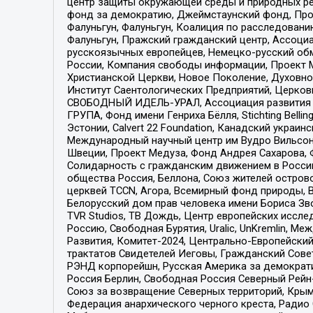
центр защиты окружающей среды и природных ресу
фонд за демократию, Джеймстаунский фонд, Прож
Фалуньгун, Фалуньгун, Коалиция по расследован
Фалуньгун, Пражский гражданский центр, Ассоци
русскоязычных европейцев, Немецко-русский об
России, Компания свободы информации, Проект М
Христианской Церкви, Новое Поколение, Духовн
Институт Саентологических Предприятий, Церков
СВОБОДНЫЙ ИДЕЛЬ-УРАЛ, Ассоциация развития ж
ГРУПА, Фонд имени Генриха Бёлля, Stichting Bellin
Эстонии, Calvert 22 Foundation, Канадский укра
Международный научный центр им Вудро Вильсона
Швеции, Проект Медуза, Фонд Андрея Сахарова, Ф
Солидарность с гражданским движением в России 
общества Россия, Беллона, Союз жителей острово
церквей TCCN, Агора, Всемирный фонд природы, B
Белорусский дом прав человека имени Бориса Зво
TVR Studios, ТВ Дождь, Центр европейских иссл
Россию, Свободная Бурятия, Uralic, UnKremlin, 
Развития, Комитет-2024, Центрально-Европейски
трактатов Свидетелей Иеговы, Гражданский Совет
РЭНД корпорейшн, Русская Америка за демократи
Россия Берлин, Свободная Россия Северный Рейн-В
Союз за возвращение Северных территорий, Крымско
Федерация анархического черного креста, Радио