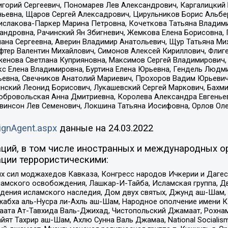
горий Сергеевич, Пономарев Лев Александрович, Каргалицкий 
ньевна, Щаров Сергей Алексадрович, Цирульников Борис Альбер
ислакова-Паркер Марина Петровна, Кочеткова Татьяна Владими
сандровна, Рачинский Ян Збигневич, Жемкова Елена Борисовна,
лана Сергеевна, Аверин Владимир Анатольевич, Щур Татьяна М
фтер Валентин Михайлович, Симонов Алексей Кириллович, Флиг
женова Светлана Куприяновна, Максимов Сергей Владимирович, 
кс Елена Владимировна, Буртина Елена Юрьевна, Гендель Людм
евна, Свечников Анатолий Мариевич, Прохоров Вадим Юрьевич
инский Леонид Борисович, Лукашевский Сергей Маркович, Бахм
Добровольская Анна Дмитриевна, Королева Александра Евгенье
евинсон Лев Семенович, Локшина Татьяна Иосифовна, Орлов Ол
ignAgent.aspx
данные на
24.03.2022
ций, в том числе иностранных и международных ор
ции террористическими:
ил моджахедов Кавказа, Конгресс народов Ичкерии и Дагеста
ламского освобождения, Лашкар-И-Тайба, Исламская группа, Дв
ения исламского наследия, Дом двух святых, Джунд аш-Шам, 
жабха аль-Нусра ли-Ахль аш-Шам, Народное ополчение имени К.
ата Ат-Тавхида Валь-Джихад, Чистопольский Джамаат, Рохнам
ят Тахрир аш-Шам, Ахлю Сунна Валь Джамаа, National Socialism