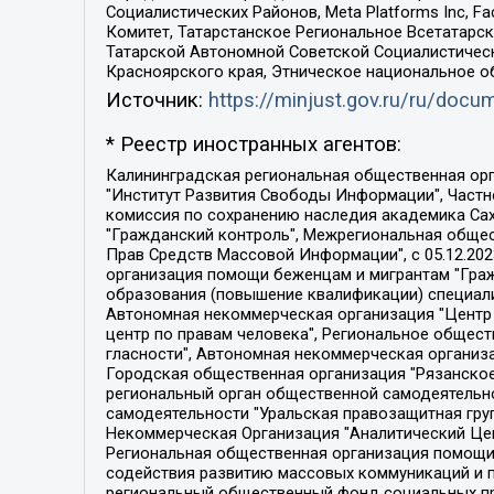
Социалистических Районов, Meta Platforms Inc, 
Комитет, Татарстанское Региональное Всетатар
Татарской Автономной Советской Социалистическ
Красноярского края, Этническое национальное о
Источник:
https://minjust.gov.ru/ru/doc
* Реестр иностранных агентов:
Калининградская региональная общественная организация "Экозащита!-Женсовет", Фонд содействия защите прав и свобод граждан "Общественный вердикт", Фонд "Институт Развития Свободы Информации", Частное учреждение "Информационное агентство МЕМО. РУ", Региональная общественная организация "Общественная комиссия по сохранению наследия академика Сахарова", Фонд поддержки свободы прессы, Санкт-Петербургская общественная правозащитная организация "Гражданский контроль", Межрегиональная общественная организация "Информационно-просветительский центр "Мемориал", Региональный Фонд "Центр Защиты Прав Средств Массовой Информации", с 05.12.2023 Фонд "Центр Защиты Прав Средств массовой информации", Региональная общественная благотворительная организация помощи беженцам и мигрантам "Гражданское содействие", Негосударственное образовательное учреждение дополнительного профессионального образования (повышение квалификации) специалистов "АКАДЕМИЯ ПО ПРАВАМ ЧЕЛОВЕКА", Свердловская региональная общественная организация "Сутяжник", Автономная некоммерческая организация "Центр независимых социологических исследований", Союз общественных объединений "Российский исследовательский центр по правам человека", Региональное общественное учреждение научно-информационный центр "МЕМОРИАЛ", Некоммерческая организация "Фонд защиты гласности", Автономная некоммерческая организация "Институт прав человека", Городская общественная организация "Екатеринбургское общество "МЕМОРИАЛ", Городская общественная организация "Рязанское историко-просветительское и правозащитное общество "Мемориал" (Рязанский Мемориал), Челябинский региональный орган общественной самодеятельности – женское общественное объединение "Женщины Евразии", Челябинский региональный орган общественной самодеятельности "Уральская правозащитная группа", Фонд содействия защите здоровья и социальной справедливости имени Андрея Рылькова, Автономная Некоммерческая Организация "Аналитический Центр Юрия Левады", Автономная некоммерческая организация социальной поддержки населения "Проект Апрель", Региональная общественная организация помощи женщинам и детям, находящимся в кризисной ситуации "Информационно-методический центр "Анна", Фонд содействия развитию массовых коммуникаций и правовому просвещению "Так-так-Так", Фонд содействия устойчивому развитию "Серебряная тайга", Свердловский региональный общественный фонд социальных проектов "Новое время", "Idel.Реалии", Кавказ.Реалии, Крым.Реалии, Телеканал Настоящее Время, Татаро-башкирская служба Радио Свобода (Azatliq Radiosi), Радио Свободная Европа/Радио Свобода (PCE/PC), "Сибирь.Реалии", "Фактограф", Благотворительный фонд помощи осужденным и их семьям, Автономная некоммерческая организация "Институт глобализации и социальных движений", Фонд "В защиту прав заключенных", Частное учреждение "Центр поддержки и содействия развитию средств массовой информации", Пензенский региональный общественный благотворительный фонд "Гражданский союз", "Север.Реалии", Некоммерческая организация Фонд "Правовая инициатива", 