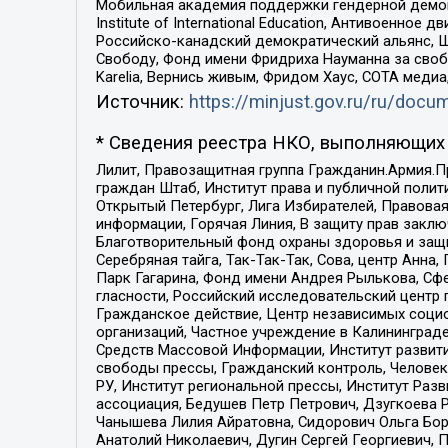
Мобильная академия поддержки гендерной демократи
Institute of International Education, Антивоенн
Российско-канадский демократический альянс, 
Свободу, Фонд имени Фридриха Науманна за свобо
Karelia, Вернись живым, Фридом Хаус, СОТА меди
Источник:
https://minjust.gov.ru/ru/doc
* Сведения реестра НКО, выполняющих 
Лилит, Правозащитная группа Гражданин.Армия.П
граждан Штаб, Институт права и публичной поли
Открытый Петербург, Лига Избирателей, Правова
информации, Горячая Линия, В защиту прав закл
Благотворительный фонд охраны здоровья и защи
Серебряная тайга, Так-Так-Так, Сова, центр Анн
Парк Гагарина, Фонд имени Андрея Рылькова, Сф
гласности, Российский исследовательский центр 
Гражданское действие, Центр независимых соци
организаций, Частное учреждение в Калининград
Средств Массовой Информации, Институт развити
свободы прессы, Гражданский контроль, Человек
РУ, Институт региональной прессы, Институт Ра
ассоциация, Бедушев Петр Петрович, Дзугкоева 
Чанышева Лилия Айратовна, Сидорович Ольга Бори
Анатолий Николаевич, Дугин Сергей Георгиевич, 