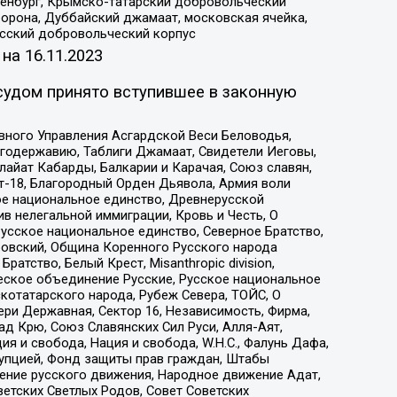
Оренбург, Крымско-татарский добровольческий
орона, Дуббайский джамаат, московская ячейка,
усский добровольческий корпус
 на
16.11.2023
судом принято вступившее в законную
вного Управления Асгардской Веси Беловодья,
годержавию, Таблиги Джамаат, Свидетели Иеговы,
айат Кабарды, Балкарии и Карачая, Союз славян,
т-18, Благородный Орден Дьявола, Армия воли
ое национальное единство, Древнерусской
 нелегальной иммиграции, Кровь и Честь, О
усское национальное единство, Северное Братство,
ровский, Община Коренного Русского народа
атство, Белый Крест, Misanthropic division,
еское объединение Русские, Русское национальное
котатарского народа, Рубеж Севера, ТОЙС, О
ри Державная, Сектор 16, Независимость, Фирма,
д Крю, Союз Славянских Сил Руси, Алля-Аят,
я и свобода, Нация и свобода, W.H.С., Фалунь Дафа,
рупцией, Фонд защиты прав граждан, Штабы
ение русского движения, Народное движение Адат,
етских Светлых Родов, Совет Советских