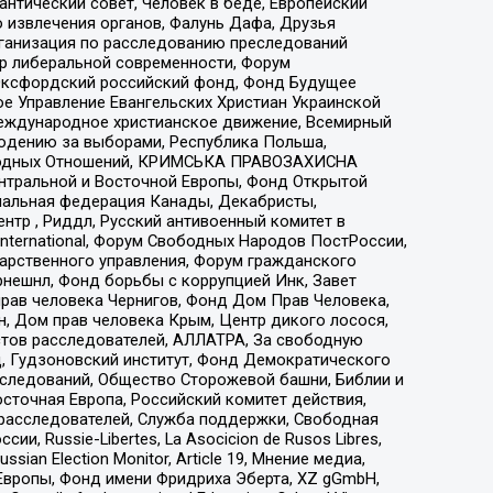
нтический совет, Человек в беде, Европейский
 извлечения органов, Фалунь Дафа, Друзья
рганизация по расследованию преследований
тр либеральной современности, Форум
 Оксфордский российский фонд, Фонд Будущее
е Управление Евангельских Христиан Украинской
еждународное христианское движение, Всемирный
людению за выборами, Республика Польша,
народных Отношений, КРИМСЬКА ПРАВОЗАХИСНА
ы Центральной и Восточной Европы, Фонд Открытой
иональная федерация Канады, Декабристы,
тр , Риддл, Русский антивоенный комитет в
nternational, Форум Свободных Народов ПостРоссии,
дарственного управления, Форум гражданского
рнешнл, Фонд борьбы с коррупцией Инк, Завет
прав человека Чернигов, Фонд Дом Прав Человека,
н, Дом прав человека Крым, Центр дикого лосося,
стов расследователей, АЛЛАТРА, За свободную
д, Гудзоновский институт, Фонд Демократического
сследований, Общество Сторожевой башни, Библии и
сточная Европа, Российский комитет действия,
-расследователей, Служба поддержки, Свободная
 Russie-Libertes, La Asocicion de Rusos Libres,
an Election Monitor, Article 19, Мнение медиа,
Европы, Фонд имени Фридриха Эберта, XZ gGmbH,