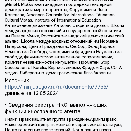
gGmbH, Мобильная академия поддержки гендерной
демократии и миротворчества, Форум имени Льва
Копелева, American Councils for International Education,
Cultural Vistas, Institute of International Education,
Антивоенное движение Антальи, Открытый диалог, Школа
международных отношений и государственной политики
им Питера Мунка, Российско-канадский демократический
альянс, Школа международных отношений им Нормана
Патерсона, Центр Гражданских Свобод, Фонд Бориса
Немцова за Свободу, Фонд имени Фридриха Науманна за
свободу, Феминистское антивоенное сопротивление,
Комитет независимости Ингушетии, Прометей, Stop
Occupation of Karelia, Вернись живым, Фридом Хаус, СОТА
медиа, Либерально-демократическая Лига Украины
Источник:
https://minjust.gov.ru/ru/documents/7756/
данные на
13.05.2024
* Сведения реестра НКО, выполняющих
функции иностранного агента:
Лилит, Правозащитная группа Гражданин.Армия.Право,
Нижегородский центр немецкой и европейской культуры,
Центр гендерных исследований, Фонд защиты прав