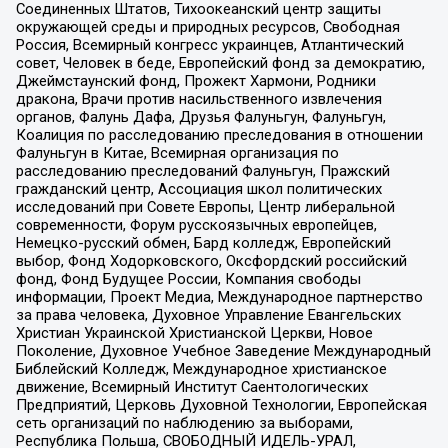
Соединенных Штатов, Тихоокеанский центр защиты
окружающей среды и природных ресурсов, Свободная
Россия, Всемирный конгресс украинцев, Атлантический
совет, Человек в беде, Европейский фонд за демократию,
Джеймстаунский фонд, Прожект Хармони, Родники
дракона, Врачи против насильственного извлечения
органов, Фалунь Дафа, Друзья Фалуньгун, Фалуньгун,
Коалиция по расследованию преследования в отношении
Фалуньгун в Китае, Всемирная организация по
расследованию преследований Фалуньгун, Пражский
гражданский центр, Ассоциация школ политических
исследований при Совете Европы, Центр либеральной
современности, Форум русскоязычных европейцев,
Немецко-русский обмен, Бард колледж, Европейский
выбор, Фонд Ходорковского, Оксфордский российский
фонд, Фонд Будущее России, Компания свободы
информации, Проект Медиа, Международное партнерство
за права человека, Духовное Управление Евангельских
Христиан Украинской Христианской Церкви, Новое
Поколение, Духовное Учебное Заведение Международный
Библейский Колледж, Международное христианское
движение, Всемирный Институт Саентологических
Предприятий, Церковь Духовной Технологии, Европейская
сеть организаций по наблюдению за выборами,
Республика Польша, СВОБОДНЫЙ ИДЕЛЬ-УРАЛ,