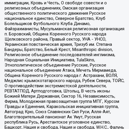
иммиграции, Кровь и Честь, О свободе совести и о
религиозных объединениях, Омская организация
общественного политического движения Русское
национальное единство, Северное Братство, Клуб
Болельщиков Футбольного Клуба Динамо,
Файзрахманисты, Мусульманская религиозная организация
п. Боровский, Община Коренного Русского народа
Щелковского района, Правый сектор, УНА - УНСО,
Украинская повстанческая армия, Тризуб им. Степана
Бандеры, Братство, Белый Крест, Misanthropic division,
Религиозное объединение последователей инглиизма,
Народная Социальная Инициатива, TulaSkins,
Этнополитическое объединение Русские, Русское
национальное объединение Атака, Мечеть Мирмамеда,
Община Коренного Русского народа г. Астрахани, ВОЛЯ,
Меджлис крымскотатарского народа, Рубеж Севера, ТОЙС,
О противодействии экстремистской деятельности,
РЕВТАТПОД, Артподготовка, Штольц, В честь иконы
Божией Матери Державная, Сектор 16, Независимость,
Фирма, Молодежная правозащитная группа МПГ, Курсом
Правды и Единения, Каракольская инициативная группа,
Автоград Крю, Союз Славянских Сил Руси, Алля-Аят,
Благотворительный пансионат Ак Умут, Русская
республика Русь, Арестантское уголовное единство,
Башкорт, Нация и свобода, Нация и свобода, W.H.С., Фалунь