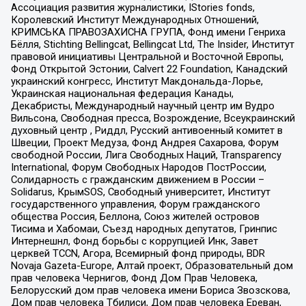
Ассоциация развития журналистики, IStories fonds,
Королевский Институт Международных Отношений,
КРИМСЬКА ПРАВОЗАХИСНА ГРУПА, Фонд имени Генриха
Бёлля, Stichting Bellingcat, Bellingcat Ltd, The Insider, Институт
правовой инициативы Центральной и Восточной Европы,
Фонд Открытой Эстонии, Calvert 22 Foundation, Канадский
украинский конгресс, Институт Макдональда-Лорье,
Украинская национальная федерация Канады,
Декабристы, Международный научный центр им Вудро
Вильсона, Свободная пресса, Возрождение, Всеукраинский
духовный центр , Риддл, Русский антивоенный комитет в
Швеции, Проект Медуза, Фонд Андрея Сахарова, Форум
свободной России, Лига Свободных Наций, Transparеncy
International, Форум Свободных Народов ПостРоссии,
Солидарность с гражданским движением в России –
Solidarus, КрымSOS, Свободный университет, Институт
государственного управления, Форум гражданского
общества Россия, Беллона, Союз жителей островов
Тисима и Хабомаи, Съезд народных депутатов, Гринпис
Интернешнл, Фонд борьбы с коррупцией Инк, Завет
церквей TCCN, Агора, Всемирный фонд природы, BDR
Novaja Gazeta-Europe, Алтай проект, Образовательный дом
прав человека Чернигов, Фонд Дом Прав Человека,
Белорусский дом прав человека имени Бориса Звозскова,
Дом прав человека Тбилиси, Дом прав человека Ереван,