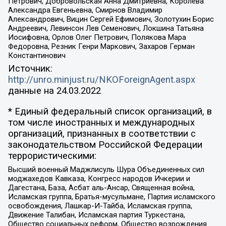
Петрович, Добровольская Анна Дмитриевна, Королева
Александра Евгеньевна, Смирнов Владимир
Александрович, Вицин Сергей Ефимович, Золотухин Борис
Андреевич, Левинсон Лев Семенович, Локшина Татьяна
Иосифовна, Орлов Олег Петрович, Полякова Мара
Федоровна, Резник Генри Маркович, Захаров Герман
Константинович
Источник:
http://unro.minjust.ru/NKOForeignAgent.aspx
данные на
24.03.2022
* Единый федеральный список организаций, в
том числе иностранных и международных
организаций, признанных в соответствии с
законодательством Российской Федерации
террористическими:
Высший военный Маджлисуль Шура Объединенных сил
моджахедов Кавказа, Конгресс народов Ичкерии и
Дагестана, База, Асбат аль-Ансар, Священная война,
Исламская группа, Братья-мусульмане, Партия исламского
освобождения, Лашкар-И-Тайба, Исламская группа,
Движение Талибан, Исламская партия Туркестана,
Общество социальных реформ, Общество возрождения