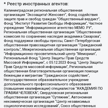
* Реестр иностранных агентов:
Калининградская региональная общественная организация "Экозащита!-Женсовет", Фонд содействия защите прав и свобод граждан "Общественный вердикт", Фонд "Институт Развития Свободы Информации", Частное учреждение "Информационное агентство МЕМО. РУ", Региональная общественная организация "Общественная комиссия по сохранению наследия академика Сахарова", Фонд поддержки свободы прессы, Санкт-Петербургская общественная правозащитная организация "Гражданский контроль", Межрегиональная общественная организация "Информационно-просветительский центр "Мемориал", Региональный Фонд "Центр Защиты Прав Средств Массовой Информации", с 05.12.2023 Фонд "Центр Защиты Прав Средств массовой информации", Региональная общественная благотворительная организация помощи беженцам и мигрантам "Гражданское содействие", Негосударственное образовательное учреждение дополнительного профессионального образования (повышение квалификации) специалистов "АКАДЕМИЯ ПО ПРАВАМ ЧЕЛОВЕКА", Свердловская региональная общественная организация "Сутяжник", Автономная некоммерческая организация "Центр независимых социологических исследований", Союз общественных объединений "Российский исследовательский центр по правам человека", Региональное общественное учреждение научно-информационный центр "МЕМОРИАЛ", Некоммерческая организация "Фонд защиты гласности", Автономная некоммерческая организация "Институт прав человека", Городская общественная организация "Екатеринбургское общество "МЕМОРИАЛ", Городская общественная организация "Рязанское историко-просветительское и правозащитное общество "Мемориал" (Рязанский Мемориал), Челябинский региональный орган общественной самодеятельности – женское общественное объединение "Женщины Евразии", Челябинский региональный орган общественной самодеятельности "Уральская правозащитная группа", Фонд содействия защите здоровья и социальной справедливости имени Андрея Рылькова, Автономная Некоммерческая Организация "Аналитический Центр Юрия Левады", Автономная некоммерческая организация социальной поддержки населения "Проект Апрель", Региональная общественная организация помощи женщинам и детям, находящимся в кризисной ситуации "Информационно-методический центр "Анна", Фонд содействия развитию массовых коммуникаций и правовому просвещению "Так-так-Так", Фонд содействия устойчивому развитию "Серебряная тайга", Свердловский региональный общественный фонд социальных проектов "Новое время", "Idel.Реалии", Кавказ.Реалии, Крым.Реалии, Телеканал Настоящее Время, Татаро-башкирская служба Радио Свобода (Azatliq Radiosi), Радио Свободная Европа/Радио Свобода (PCE/PC), "Сибирь.Реалии", "Фактограф", Благотворительный фонд помощи осужденным и их семьям, Автономная некоммерческая организация "Институт глобализации и социальных движений", Фонд "В защиту прав заключенных", Частное учреждение "Центр поддержки и содействия развитию средств массовой информации", Пензенский региональный общественный благотворительный фонд "Гражданский союз", "Север.Реалии", Некоммерческая организация Фонд "Правовая инициатива", Общество с ограниченной ответственностью "Радио Свободная Европа/Радио Свобода", Чешское информационное агентство "MEDIUM-ORIENT", Красноярская региональная общественная организация "Мы против СПИДа", Камалягин Денис Николаевич, Маркелов Сергей Евгеньевич, Пономарев Лев Александрович, Савицкая Людмила Алексеевна, Автономная некоммерческая организация "Центр по работе с проблемой насилия "НАСИЛИЮ.НЕТ", Межрегиональный профессиональный союз работников здравоохранения "Альянс врачей", Юридическое лицо, зарегистрированное в Латвийской Республике, SIA "Medusa Project" (регистрационный номер 40103797863, дата регистрации 10.06.2014), Некоммерческая организация "Фонд по борьбе с коррупцией", Автономная некоммерческая организация "Институт права и публичной политики", Баданин Роман Сергеевич, Гликин Максим Александрович, Железнова Мария Михайловна, Лукьянова Юлия Сергеевна, Маетная Елизавета Витальевна, Маняхин Петр Борисович, Чуракова Ольга Владимировна, Ярош Юлия Петровна, Юридическое лицо "The Insider SIA", зарегистрированное в Риге, Латвийская Республика (дата регистрации 26.06.2015), являющееся администратором доменного имени интернет-издания "The Insider SIA", https://theins.ru, Постернак Алексей Евгеньевич, Рубин Михаил Аркадьевич, Анин Роман Александрович, Юридическое лицо Istories fonds, зарегистрированное в Латвийской Республике (регистрационный номер 50008295751, дата регистрации 24.02.2020), Великовский Дмитрий Александрович, Долинина Ирина Николаевна, Мароховская Алеся Алексеевна, Шлейнов Роман Юрьевич, Шмагун Олеся Валентиновна, Общество с ограниченной ответственностью "Альтаир 2021", Общество с ограниченной ответственностью "Вега 2021", Общество с ограниченной ответственностью "Главный редактор 2021", Общество с ограниченной ответственностью "Ромашки монолит", Важенков Артем Валерьевич, Ивановская областная общественная организация "Центр гендерных исследований", Гурман Юрий Альбертович, Медиапроект "ОВД-Инфо", Егоров Владимир Владимирович, Жилинский Владимир Александрович, Общество с ограниченной ответственностью "ЗП", Иванова София Юрьевна, Карезина Инна Павловна, Кильтау Екатерина Викторовна, Петров Алексей Викторович, Пискунов Сергей Евгеньевич, Смирнов Сергей Сергеевич, Тихонов Михаил Сергеевич, Общество с ограниченной ответственностью "ЖУРНАЛИСТ-ИНОСТРАННЫЙ АГЕНТ", Арапова Галина Юрьевна, Вольтская Татьяна Анатольевна, Американская компания "Mason G.E.S. Anonymous Foundation" (США), являющаяся владельцем интернет-издания https://mnews.world/, Компания "Stichting Bellingcat", зарегистрированная в Нидерландах (дата регистрации 11.07.2018), Захаров Андрей Вячеславович, Клепиковская Екатерина Дмитриевна, Общество с ограниченной ответственностью "МЕМО", Перл Роман Александрович, Симонов Евгений Алексеевич, Соловьева Елена Анатольевна, Сотников Даниил Владимирович, Сурначева Елизавета Дмитриевна, Автономная некоммерческая организация по защите прав человека и информированию населения "Якутия – Наше Мнение", Общество с ограниченной ответственностью "Москоу диджитал медиа", с 26.01.2023 Общество с ограниченной ответственностью "Чайка Белые сады", Ветошкина Валерия Валерьевна, Заговора Максим Александрович, Межрегиональное общественное движение "Российская ЛГБТ - сеть", Оленичев Максим Владимирович, Павлов Иван Юрьевич, Скворцова Елена Сергеевна, Общество с ограниченной ответственностью "Как бы инагент", Кочетков Игорь Викторович, Общество с ограниченной ответственностью "Честные выборы", Еланчик Олег Александрович, Общество с ограниченной ответственностью "Нобелевский призыв", Гималова Регина Эмилевна, Григорьев Андрей Валерьевич, Григорьева Алина Александровна, Ассоциация по содействию защите прав призывников, альтернативнослужащих и военнослужащих "Правозащитная группа "Гражданин.Армия.Право", Хисамова Регина Фаритовна, Автономная некоммерческая организация по реализации социально-правовых программ "Лилит", Дальневосточное общественное движение "Маяк", Санкт-Петербургская ЛГБТ-инициативная группа "Выход", Инициативная группа ЛГБТ+ "Реверс", Алексеев Андрей Викторович, Бекбулатова Таисия Львовна, Беляев Иван Михайлович, Владыкина Елена Сергеевна, Гельман Марат Александрович, Никульшина Вероника Юрьевна, Толоконникова Надежда Андреевна, Шендерович Виктор Анатольевич, Общество с ограниченной ответственностью "Данное сообщение", Общество с ограниченной ответственностью Издательский дом "Новая глава", Айнбиндер Александра Александровна, Московский комьюнити-центр для ЛГБТ+инициатив, Благотворительный фонд развития филантропии, Deutsche Welle (Германия, Kurt-Schumacher-Strasse 3, 53113 Bonn), Борзунова Мария Михайловна, Воробьев Виктор Викторович, Голубева Анна Львовна, Константинова Алла Михайловна, Малкова Ирина Владимировна, Мурадов Мурад Абдулгалимович, Осетинская Елизавета Николаевна, Понасенков Евгений Николаевич, Ганапольский Матвей Юрьевич, Киселев Евгений Алексеевич, Борухович Ирина Григорьевна, Дремин Иван Тимофеевич, Дубровский Дмитрий Викторович, Красноярская региональная общественная организация поддержки и развития альтернативных образовательных технологий и межкультурных коммуникаций "ИНТЕРРА", Маяковская Екатерина Алексеевна, Фейгин Марк Захарович, Филимонов Андрей Викторович, Дзугкоева Регина Николаевна, Доброхотов Роман Александрович, Дудь Юрий Александрович, Елкин Сергей Владимирович, Кругликов Кирилл Игоревич, Сабунаева Мария Леонидовна, Семенов Алексей Владимирович, Шаинян Карен Багратович, Шульман Екатерина Михайловна, Асафьев Артур Валерьевич, Вахштайн Виктор Семенович, Венедиктов Алексей Алексеевич, Лушникова Екатерина Евгеньевна, Волков Леонид Михайлович, Невзоров Александр Глебович, Пархоменко Сергей Борисович, Сироткин Ярослав Николаевич, Кара-Мурза Владимир Владимирович, Баранова Наталья Владимировна, Гозман Леонид Яковлевич, Кагарлицкий Борис Юльевич, Климарев Михаил Валерьевич, Милов Владимир Станиславович, Автономная некоммерческая организация Краснодарский центр современного искусства "Типография", Моргенштерн Алишер Тагирович, Соболь Любовь Эдуардовна, Общество с ограниченной ответственностью "ЛИЗА НОРМ", Каспаров Гарри Кимович, Ходорковский Михаил Борисович, Общество с ограниченной ответственностью "Апрельские тезисы", Данилович Ирина Брониславовна, Кашин Олег Владимирович, Петров Николай Владимирович, Пивоваров Алексей Владимирович, Соколов Михаил Владимирович, Цветкова Юлия Владимировна, Чичваркин Евгений Александрович, Комитет против пыток/Команда против пыток, Общество с ограниченной ответственностью "Первый научный", Общество с ограниченной ответственностью "Вертолет и ко", Белоцерковская Вероника Борисовна, Кац Максим Евгеньевич, Лазарева Татьяна Юрьевна, Шаведдинов Руслан Табризович, Яшин Илья Валерьевич, Общество с ограниченной ответственностью "Иноагент ААВ", Алешковский Дмитрий Петрович, Альбац Евгения Марковна, Быков Дмитрий Львович, Галямина Юлия Евгеньевна, Лойко Сергей Леонидович, Мартынов Кирилл Константинович, Медведев Сергей Александрович, Крашенинников Федор Геннадиевич, Гордеева Катерина Вл