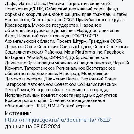
Дафа, Иртыш Ultras, Русский Патриотический клуб-
Новокузнецк/РПК, Сибирский державный союз, Фонд
борьбы с коррупцией, Фонд защиты прав граждан, Штабы
Навального, Совет граждан СССР Прикубанского округа г.
Краснодара, Мужское государство, Народное
объединение русского движения, Народное движение
Адат, Народный совет граждан РСФСР СССР
Архангельской области, Проект Штурм, Граждане СССР,
Держава Союз Советских Светлых Родов, Совет Советских
Социалистических Районов, Meta Platforms Inc, Facebook,
Instagram, WhatsApp, СИЧ-С14, Добровольческое
Движение Организации украинских националистов, Черный
Комитет, Татарстанское Региональное Всетатарское
общественное движение, Невоград, Молодежное
Демократическое Движение Весна, Верховный Совет
Татарской Автономной Советской Социалистической
Республики, Конгресс ойрат-калмыцкого народа,
Исполнительный комитет совета народных депутатов
Красноярского края, Этническое национальное
объединение, ЛГБТ, Я.МЫ Сергей Фургал
Источник:
https://minjust.gov.ru/ru/documents/7822/
данные на
03.05.2024