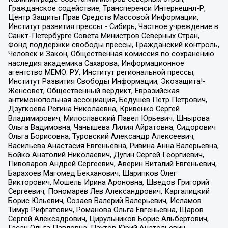
Гражданское содействие, Трансперенси Интернешнл-Р,
Центр Защиты Прав Средств Массовой Информации,
Институт развития прессы - Сибирь, Частное учреждение в
Санкт-Петербурге Совета Министров Северных Стран,
Фонд поддержки свободы прессы, Гражданский контроль,
Человек и Закон, Общественная комиссия по сохранению
наследия академика Сахарова, Информационное
агентство МЕМО. РУ, Институт региональной прессы,
Институт Развития Свободы Информации, Экозащита!-
Женсовет, Общественный вердикт, Евразийская
антимонопольная ассоциация, Бедушев Петр Петрович,
Дзугкоева Регина Николаевна, Кривенко Сергей
Владимирович, Милославский Павел Юрьевич, Шнырова
Ольга Вадимовна, Чанышева Лилия Айратовна, Сидорович
Ольга Борисовна, Туровский Александр Алексеевич,
Васильева Анастасия Евгеньевна, Ривина Анна Валерьевна,
Бойко Анатолий Николаевич, Дугин Сергей Георгиевич,
Пивоваров Андрей Сергеевич, Аверин Виталий Евгеньевич,
Барахоев Магомед Бекханович, Шарипков Олег
Викторович, Мошель Ирина Ароновна, Шведов Григорий
Сергеевич, Пономарев Лев Александрович, Каргалицкий
Борис Юльевич, Созаев Валерий Валерьевич, Исламов
Тимур Рифгатович, Романова Ольга Евгеньевна, Щаров
Сергей Алексадрович, Цирульников Борис Альбертович,