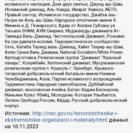
исламского наследия, Дом двух святых, Джунд аш-Шам,
Исламский джихад, Аль-Каида, Имарат Кавказ, АБТО,
Правый сектор, Исламское государство, Джабха аль-
Нусра ли-Ахль аш-Шам, Народное ополчение имени К.
Минина и Д. Пожарского, Аджр от Аллаха Субхану уа
Тагьаля SHAM, АУМ Синрике, Муджахеды джамаата Ат-
Тавхида Валь-Джихад, Чистопольский Джамаат, Рохнамо
ба суи давлати исломи, Террористическое сообщество
Сеть, Катиба Таухид валь-Джихад, Хайят Тахрир аш-Шам,
Ахлю Сунна Валь Джамаа, National Socialism/White Power,
Артподготовка, Религиозная группа “Джамаат “Красный
пахарь”, Колумбайн, Хатлонский джамаат, Мусульманская
религиозная группа п. Кушкуль г. Оренбург, Крымско-
татарский добровольческий батальон имени Номана
Челебиджихана, Азов, Партия исламского возрождения
Таджикистана, Народная самооборона, Дуббайский
джамаат, московская ячейка, Батал-Хаджи Белхороев,
Маньяки Культ Убийц, Молодёжь Которая Улыбается,
Легион Свобода России, Айдар, Русский добровольческий
корпус
Источник:
http://nac.gov.ru/terroristicheskie-i-
ekstremistskie-organizacii-i-materialy.html
данные
на
16.11.2023