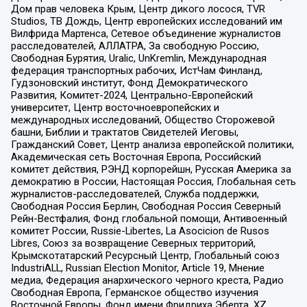
Дом прав человека Крым, Центр дикого лосося, TVR
Studios, ТВ Дождь, Центр европейских исследований им
Вилфрида Мартенса, Сетевое объединение журналистов
расследователей, АЛЛАТРА, За свободную Россию,
Свободная Бурятия, Uralic, UnKremlin, Международная
федерация транспортных рабочих, ИстЧам Финланд,
Гудзоновский институт, Фонд Демократического
Развития, Комитет-2024, Центрально-Европейский
университет, Центр восточноевропейских и
международных исследований, Общество Сторожевой
башни, Библии и трактатов Свидетелей Иеговы,
Гражданский Совет, Центр анализа европейской политики,
Академическая сеть Восточная Европа, Российский
комитет действия, РЭНД корпорейшн, Русская Америка за
демократию в России, Настоящая Россия, Глобальная сеть
журналистов-расследователей, Служба поддержки,
Свободная Россия Берлин, Свободная Россия Северный
Рейн-Вестфалия, Фонд глобальной помощи, Антивоенный
комитет России, Russie-Libertes, La Asocicion de Rusos
Libres, Союз за возвращение Северных территорий,
Крымскотатарский Ресурсный Центр, Глобальный союз
IndustriALL, Russian Election Monitor, Article 19, Мнение
медиа, Федерация анархического черного креста, Радио
Свободная Европа, Германское общество изучения
Восточной Европы, Фонд имени Фридриха Эберта, XZ