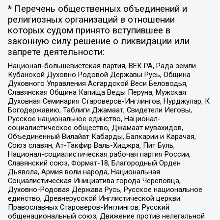
* Перечень общественных объединений и
религиозных организаций в отношении
которых судом принято вступившее в
законную силу решение о ликвидации или
запрете деятельности:
Национал-большевистская партия, ВЕК РА, Рада земли
Кубанской Духовно Родовой Державы Русь, Община
Духовного Управления Асгардской Веси Беловодья,
Славянская Община Капища Веды Перуна, Мужская
Духовная Семинария Староверов-Инглингов, Нурджулар, К
Богодержавию, Таблиги Джамаат, Свидетели Иеговы,
Русское национальное единство, Национал-
социалистическое общество, Джамаат мувахидов,
Объединенный Вилайат Кабарды, Балкарии и Карачая,
Союз славян, Ат-Такфир Валь-Хиджра, Пит Буль,
Национал-социалистическая рабочая партия России,
Славянский союз, Формат-18, Благородный Орден
Дьявола, Армия воли народа, Национальная
Социалистическая Инициатива города Череповца,
Духовно-Родовая Держава Русь, Русское национальное
единство, Древнерусской Инглистической церкви
Православных Староверов-Инглингов, Русский
общенациональный союз, Движение против нелегальной