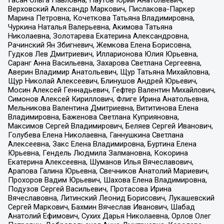
Гасан Ольга Павловна, Паутов Юрий Анатольевич,
Верховский Александр Маркович, Пислакова-Паркер
Марина Петровна, Кочеткова Татьяна Владимировна,
Чуркина Наталья Валерьевна, Акимова Татьяна
Николаевна, Золотарева Екатерина Александровна,
Рачинский Ян Збигневич, Жемкова Елена Борисовна,
Гудков Лев Дмитриевич, Илларионова Юлия Юрьевна,
Саранг Анна Васильевна, Захарова Светлана Сергеевна,
Аверин Владимир Анатольевич, Щур Татьяна Михайловна,
Щур Николай Алексеевич, Блинушов Андрей Юрьевич,
Мосин Алексей Геннадьевич, Гефтер Валентин Михайлович,
Симонов Алексей Кириллович, Флиге Ирина Анатольевна,
Мельникова Валентина Дмитриевна, Вититинова Елена
Владимировна, Баженова Светлана Куприяновна,
Максимов Сергей Владимирович, Беляев Сергей Иванович,
Голубева Елена Николаевна, Ганнушкина Светлана
Алексеевна, Закс Елена Владимировна, Буртина Елена
Юрьевна, Гендель Людмила Залмановна, Кокорина
Екатерина Алексеевна, Шуманов Илья Вячеславович,
Арапова Галина Юрьевна, Свечников Анатолий Мариевич,
Прохоров Вадим Юрьевич, Шахова Елена Владимировна,
Подузов Сергей Васильевич, Протасова Ирина
Вячеславовна, Литинский Леонид Борисович, Лукашевский
Сергей Маркович, Бахмин Вячеслав Иванович, Шабад
Анатолий Ефимович, Сухих Дарья Николаевна, Орлов Олег