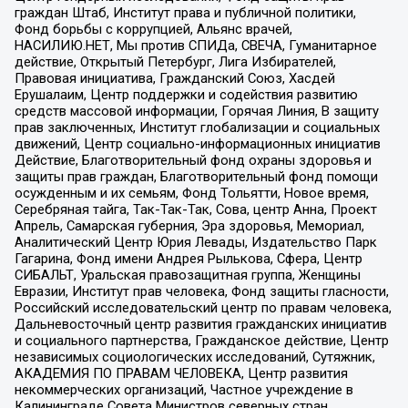
граждан Штаб, Институт права и публичной политики,
Фонд борьбы с коррупцией, Альянс врачей,
НАСИЛИЮ.НЕТ, Мы против СПИДа, СВЕЧА, Гуманитарное
действие, Открытый Петербург, Лига Избирателей,
Правовая инициатива, Гражданский Союз, Хасдей
Ерушалаим, Центр поддержки и содействия развитию
средств массовой информации, Горячая Линия, В защиту
прав заключенных, Институт глобализации и социальных
движений, Центр социально-информационных инициатив
Действие, Благотворительный фонд охраны здоровья и
защиты прав граждан, Благотворительный фонд помощи
осужденным и их семьям, Фонд Тольятти, Новое время,
Серебряная тайга, Так-Так-Так, Сова, центр Анна, Проект
Апрель, Самарская губерния, Эра здоровья, Мемориал,
Аналитический Центр Юрия Левады, Издательство Парк
Гагарина, Фонд имени Андрея Рылькова, Сфера, Центр
СИБАЛЬТ, Уральская правозащитная группа, Женщины
Евразии, Институт прав человека, Фонд защиты гласности,
Российский исследовательский центр по правам человека,
Дальневосточный центр развития гражданских инициатив
и социального партнерства, Гражданское действие, Центр
независимых социологических исследований, Сутяжник,
АКАДЕМИЯ ПО ПРАВАМ ЧЕЛОВЕКА, Центр развития
некоммерческих организаций, Частное учреждение в
Калининграде Совета Министров северных стран,