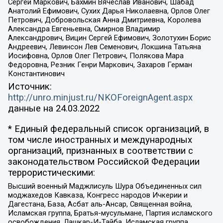
Сергей Маркович, Бахмин Вячеслав Иванович, Шабад
Анатолий Ефимович, Сухих Дарья Николаевна, Орлов Олег
Петрович, Добровольская Анна Дмитриевна, Королева
Александра Евгеньевна, Смирнов Владимир
Александрович, Вицин Сергей Ефимович, Золотухин Борис
Андреевич, Левинсон Лев Семенович, Локшина Татьяна
Иосифовна, Орлов Олег Петрович, Полякова Мара
Федоровна, Резник Генри Маркович, Захаров Герман
Константинович
Источник:
http://unro.minjust.ru/NKOForeignAgent.aspx
данные на
24.03.2022
* Единый федеральный список организаций, в
том числе иностранных и международных
организаций, признанных в соответствии с
законодательством Российской Федерации
террористическими:
Высший военный Маджлисуль Шура Объединенных сил
моджахедов Кавказа, Конгресс народов Ичкерии и
Дагестана, База, Асбат аль-Ансар, Священная война,
Исламская группа, Братья-мусульмане, Партия исламского
освобождения, Лашкар-И-Тайба, Исламская группа,