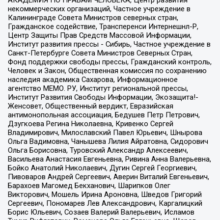
АКАДЕМИЯ ПО ПРАВАМ ЧЕЛОВЕКА, Центр развития
некоммерческих организаций, Частное учреждение в
Калининграде Совета Министров северных стран,
Гражданское содействие, Трансперенси Интернешнл-Р,
Центр Защиты Прав Средств Массовой Информации,
Институт развития прессы - Сибирь, Частное учреждение в
Санкт-Петербурге Совета Министров Северных Стран,
Фонд поддержки свободы прессы, Гражданский контроль,
Человек и Закон, Общественная комиссия по сохранению
наследия академика Сахарова, Информационное
агентство МЕМО. РУ, Институт региональной прессы,
Институт Развития Свободы Информации, Экозащита!-
Женсовет, Общественный вердикт, Евразийская
антимонопольная ассоциация, Бедушев Петр Петрович,
Дзугкоева Регина Николаевна, Кривенко Сергей
Владимирович, Милославский Павел Юрьевич, Шнырова
Ольга Вадимовна, Чанышева Лилия Айратовна, Сидорович
Ольга Борисовна, Туровский Александр Алексеевич,
Васильева Анастасия Евгеньевна, Ривина Анна Валерьевна,
Бойко Анатолий Николаевич, Дугин Сергей Георгиевич,
Пивоваров Андрей Сергеевич, Аверин Виталий Евгеньевич,
Барахоев Магомед Бекханович, Шарипков Олег
Викторович, Мошель Ирина Ароновна, Шведов Григорий
Сергеевич, Пономарев Лев Александрович, Каргалицкий
Борис Юльевич, Созаев Валерий Валерьевич, Исламов