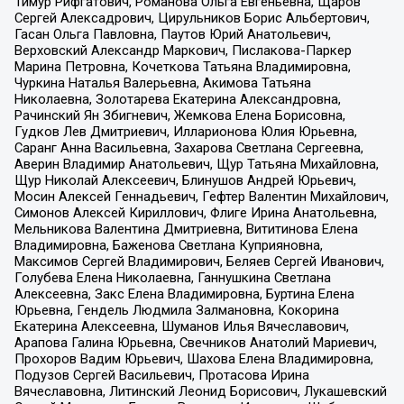
Тимур Рифгатович, Романова Ольга Евгеньевна, Щаров
Сергей Алексадрович, Цирульников Борис Альбертович,
Гасан Ольга Павловна, Паутов Юрий Анатольевич,
Верховский Александр Маркович, Пислакова-Паркер
Марина Петровна, Кочеткова Татьяна Владимировна,
Чуркина Наталья Валерьевна, Акимова Татьяна
Николаевна, Золотарева Екатерина Александровна,
Рачинский Ян Збигневич, Жемкова Елена Борисовна,
Гудков Лев Дмитриевич, Илларионова Юлия Юрьевна,
Саранг Анна Васильевна, Захарова Светлана Сергеевна,
Аверин Владимир Анатольевич, Щур Татьяна Михайловна,
Щур Николай Алексеевич, Блинушов Андрей Юрьевич,
Мосин Алексей Геннадьевич, Гефтер Валентин Михайлович,
Симонов Алексей Кириллович, Флиге Ирина Анатольевна,
Мельникова Валентина Дмитриевна, Вититинова Елена
Владимировна, Баженова Светлана Куприяновна,
Максимов Сергей Владимирович, Беляев Сергей Иванович,
Голубева Елена Николаевна, Ганнушкина Светлана
Алексеевна, Закс Елена Владимировна, Буртина Елена
Юрьевна, Гендель Людмила Залмановна, Кокорина
Екатерина Алексеевна, Шуманов Илья Вячеславович,
Арапова Галина Юрьевна, Свечников Анатолий Мариевич,
Прохоров Вадим Юрьевич, Шахова Елена Владимировна,
Подузов Сергей Васильевич, Протасова Ирина
Вячеславовна, Литинский Леонид Борисович, Лукашевский