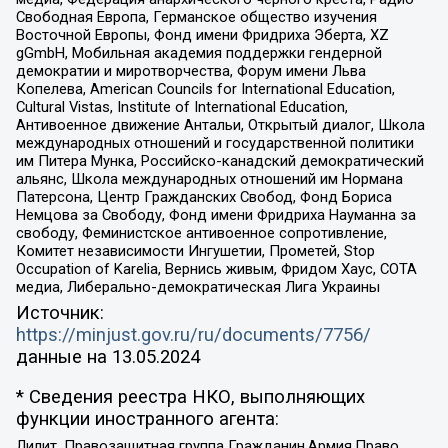
Свободная Европа, Германское общество изучения
Восточной Европы, Фонд имени Фридриха Эберта, XZ
gGmbH, Мобильная академия поддержки гендерной
демократии и миротворчества, Форум имени Льва
Копелева, American Councils for International Education,
Cultural Vistas, Institute of International Education,
Антивоенное движение Антальи, Открытый диалог, Школа
международных отношений и государственной политики
им Питера Мунка, Российско-канадский демократический
альянс, Школа международных отношений им Нормана
Патерсона, Центр Гражданских Свобод, Фонд Бориса
Немцова за Свободу, Фонд имени Фридриха Науманна за
свободу, Феминистское антивоенное сопротивление,
Комитет независимости Ингушетии, Прометей, Stop
Occupation of Karelia, Вернись живым, Фридом Хаус, СОТА
медиа, Либерально-демократическая Лига Украины
Источник:
https://minjust.gov.ru/ru/documents/7756/
данные на
13.05.2024
* Сведения реестра НКО, выполняющих
функции иностранного агента:
Лилит, Правозащитная группа Гражданин.Армия.Право,