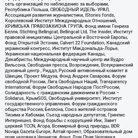
сеть организаций по наблюдению за выборами,
Республика Польша, СВОБОДНЫЙ ИДЕЛЬ-УРАЛ,
Ассоциация развития журналистики, IStories fonds,
Королевский Институт Международных Отношений,
КРИМСЬКА ПРАВОЗАХИСНА ГРУПА, Фонд имени Генриха
Бёлля, Stichting Bellingcat, Bellingcat Ltd, The Insider, Институт
правовой инициативы Центральной и Восточной Европы,
Фонд Открытой Эстонии, Calvert 22 Foundation, Канадский
украинский конгресс, Институт Макдональда-Лорье,
Украинская национальная федерация Канады,
Декабристы, Международный научный центр им Вудро
Вильсона, Свободная пресса, Возрождение, Всеукраинский
духовный центр , Риддл, Русский антивоенный комитет в
Швеции, Проект Медуза, Фонд Андрея Сахарова, Форум
свободной России, Лига Свободных Наций, Transparеncy
International, Форум Свободных Народов ПостРоссии,
Солидарность с гражданским движением в России –
Solidarus, КрымSOS, Свободный университет, Институт
государственного управления, Форум гражданского
общества Россия, Беллона, Союз жителей островов
Тисима и Хабомаи, Съезд народных депутатов, Гринпис
Интернешнл, Фонд борьбы с коррупцией Инк, Завет
церквей TCCN, Агора, Всемирный фонд природы, BDR
Novaja Gazeta-Europe, Алтай проект, Образовательный дом
прав человека Чернигов, Фонд Дом Прав Человека,