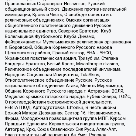
Православных Староверов-Инглингов, Русский
общенациональный союз, Движение против нелегальной
иммиграции, Кровь и Честь, О свободе совести и о
религиозных объединениях, Омская организация
общественного политического движения Русское
национальное единство, Северное Братство, Клуб
Болельщиков Футбольного Клуба Динамо,
Файзрахманисты, Мусульманская религиозная организация
п. Боровский, Община Коренного Русского народа
Щелковского района, Правый сектор, УНА - УНСО,
Украинская повстанческая армия, Тризуб им. Степана
Бандеры, Братство, Белый Крест, Misanthropic division,
Религиозное объединение последователей инглиизма,
Народная Социальная Инициатива, TulaSkins,
Этнополитическое объединение Русские, Русское
национальное объединение Атака, Мечеть Мирмамеда,
Община Коренного Русского народа г. Астрахани, ВОЛЯ,
Меджлис крымскотатарского народа, Рубеж Севера, ТОЙС,
О противодействии экстремистской деятельности,
РЕВТАТПОД, Артподготовка, Штольц, В честь иконы
Божией Матери Державная, Сектор 16, Независимость,
Фирма, Молодежная правозащитная группа МПГ, Курсом
Правды и Единения, Каракольская инициативная группа,
Автоград Крю, Союз Славянских Сил Руси, Алля-Аят,
Благотворительный пансионат Ак Умут, Русская