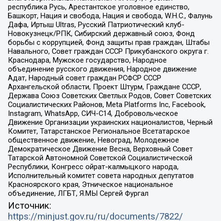
республика Русь, Арестантское уголовное единство,
Башкорт, Нация и свобода, Нация и свобода, W.H.С., Фалунь
Дафа, Иртыш Ultras, Русский Патриотический клуб-
Новокузнецк/РПК, Сибирский державный союз, Фонд
борьбы с коррупцией, Фонд защиты прав граждан, Штабы
Навального, Совет граждан СССР Прикубанского округа г.
Краснодара, Мужское государство, Народное
объединение русского движения, Народное движение
Адат, Народный совет граждан РСФСР СССР
Архангельской области, Проект Штурм, Граждане СССР,
Держава Союз Советских Светлых Родов, Совет Советских
Социалистических Районов, Meta Platforms Inc, Facebook,
Instagram, WhatsApp, СИЧ-С14, Добровольческое
Движение Организации украинских националистов, Черный
Комитет, Татарстанское Региональное Всетатарское
общественное движение, Невоград, Молодежное
Демократическое Движение Весна, Верховный Совет
Татарской Автономной Советской Социалистической
Республики, Конгресс ойрат-калмыцкого народа,
Исполнительный комитет совета народных депутатов
Красноярского края, Этническое национальное
объединение, ЛГБТ, Я.МЫ Сергей Фургал
Источник:
https://minjust.gov.ru/ru/documents/7822/