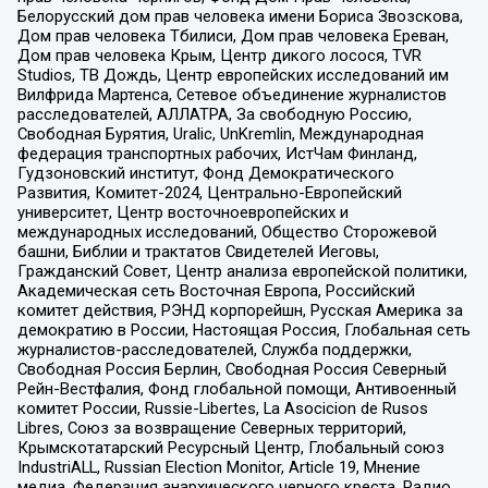
Белорусский дом прав человека имени Бориса Звозскова,
Дом прав человека Тбилиси, Дом прав человека Ереван,
Дом прав человека Крым, Центр дикого лосося, TVR
Studios, ТВ Дождь, Центр европейских исследований им
Вилфрида Мартенса, Сетевое объединение журналистов
расследователей, АЛЛАТРА, За свободную Россию,
Свободная Бурятия, Uralic, UnKremlin, Международная
федерация транспортных рабочих, ИстЧам Финланд,
Гудзоновский институт, Фонд Демократического
Развития, Комитет-2024, Центрально-Европейский
университет, Центр восточноевропейских и
международных исследований, Общество Сторожевой
башни, Библии и трактатов Свидетелей Иеговы,
Гражданский Совет, Центр анализа европейской политики,
Академическая сеть Восточная Европа, Российский
комитет действия, РЭНД корпорейшн, Русская Америка за
демократию в России, Настоящая Россия, Глобальная сеть
журналистов-расследователей, Служба поддержки,
Свободная Россия Берлин, Свободная Россия Северный
Рейн-Вестфалия, Фонд глобальной помощи, Антивоенный
комитет России, Russie-Libertes, La Asocicion de Rusos
Libres, Союз за возвращение Северных территорий,
Крымскотатарский Ресурсный Центр, Глобальный союз
IndustriALL, Russian Election Monitor, Article 19, Мнение
медиа, Федерация анархического черного креста, Радио