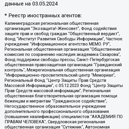
данные на
03.05.2024
* Реестр иностранных агентов:
Калининградская региональная общественная организация "Экозащита!-Женсовет", Фонд содействия защите прав и свобод граждан "Общественный вердикт", Фонд "Институт Развития Свободы Информации", Частное учреждение "Информационное агентство МЕМО. РУ", Региональная общественная организация "Общественная комиссия по сохранению наследия академика Сахарова", Фонд поддержки свободы прессы, Санкт-Петербургская общественная правозащитная организация "Гражданский контроль", Межрегиональная общественная организация "Информационно-просветительский центр "Мемориал", Региональный Фонд "Центр Защиты Прав Средств Массовой Информации", с 05.12.2023 Фонд "Центр Защиты Прав Средств массовой информации", Региональная общественная благотворительная организация помощи беженцам и мигрантам "Гражданское содействие", Негосударственное образовательное учреждение дополнительного профессионального образования (повышение квалификации) специалистов "АКАДЕМИЯ ПО ПРАВАМ ЧЕЛОВЕКА", Свердловская региональная общественная организация "Сутяжник", Автономная некоммерческая организация "Центр независимых социологических исследований", Союз общественных объединений "Российский исследовательский центр по правам человека", Региональное общественное учреждение научно-информационный центр "МЕМОРИАЛ", Некоммерческая организация "Фонд защиты гласности", Автономная некоммерческая организация "Институт прав человека", Городская общественная организация "Екатеринбургское общество "МЕМОРИАЛ", Городская общественная организация "Рязанское историко-просветительское и правозащитное общество "Мемориал" (Рязанский Мемориал), Челябинский региональный орган общественной самодеятельности – женское общественное объединение "Женщины Евразии", Челябинский региональный орган общественной самодеятельности "Уральская правозащитная группа", Фонд содействия защите здоровья и социальной справедливости имени Андрея Рылькова, Автономная Некоммерческая Организация "Аналитический Центр Юрия Левады", Автономная некоммерческая организация социальной поддержки населения "Проект Апрель", Региональная общественная организация помощи женщинам и детям, находящимся в кризисной ситуации "Информационно-методический центр "Анна", Фонд содействия развитию массовых коммуникаций и правовому просвещению "Так-так-Так", Фонд содействия устойчивому развитию "Серебряная тайга", Свердловский региональный общественный фонд социальных проектов "Новое время", "Idel.Реалии", Кавказ.Реалии, Крым.Реалии, Телеканал Настоящее Время, Татаро-башкирская служба Радио Свобода (Azatliq Radiosi), Радио Свободная Европа/Радио Свобода (PCE/PC), "Сибирь.Реалии", "Фактограф", Благотворительный фонд помощи осужденным и их семьям, Автономная некоммерческая организация "Институт глобализации и социальных движений", Фонд "В защиту прав заключенных", Частное учреждение "Центр поддержки и содействия развитию средств массовой информации", Пензенский региональный общественный благотворительный фонд "Гражданский союз", "Север.Реалии", Некоммерческая организация Фонд "Правовая инициатива", Общество с ограниченной ответственностью "Радио Свободная Европа/Радио Свобода", Чешское информационное агентство "MEDIUM-ORIENT", Красноярская региональная общественная организация "Мы против СПИДа", Камалягин Денис Николаевич, Маркелов Сергей Евгеньевич, Пономарев Лев Александрович, Савицкая Людмила Алексеевна, Автономная некоммерческая организация "Центр по работе с проблемой насилия "НАСИЛИЮ.НЕТ", Межрегиональный профессиональный союз работников здравоохранения "Альянс врачей", Юридическое лицо, зарегистрированное в Латвийской Республике, SIA "Medusa Project" (регистрационный номер 40103797863, дата регистрации 10.06.2014), Некоммерческая организация "Фонд по борьбе с коррупцией", Автономная некоммерческая организация "Институт права и публичной политики", Баданин Роман Сергеевич, Гликин Максим Александрович, Железнова Мария Михайловна, Лукьянова Юлия Сергеевна, Маетная Елизавета Витальевна, Маняхин Петр Борисович, Чуракова Ольга Владимировна, Ярош Юлия Петровна, Юридическое лицо "The Insider SIA", зарегистрированное в Риге, Латвийская Республика (дата регистрации 26.06.2015), являющееся администратором доменного имени интернет-издания "The Insider SIA", https://theins.ru, Постернак Алексей Евгеньевич, Рубин Михаил Аркадьевич, Анин Роман Александрович, Юридическое лицо Istories fonds, зарегистрированное в Латвийской Республике (регистрационный номер 50008295751, дата регистрации 24.02.2020), Великовский Дмитрий Александрович, Долинина Ирина Николаевна, Мароховская Алеся Алексеевна, Шлейнов Роман Юрьевич, Шмагун Олеся Валентиновна, Общество с ограниченной ответственностью "Альтаир 2021", Общество с ограниченной ответственностью "Вега 2021", Общество с ограниченной ответственностью "Главный редактор 2021", Общество с ограниченной ответственностью "Ромашки монолит", Важенков Артем Валерьевич, Ивановская областная общественная организация "Центр гендерных исследований", Гурман Юрий Альбертович, Медиапроект "ОВД-Инфо", Егоров Владимир Владимирович, Жилинский Владимир Александрович, Общество с ограниченной ответственностью "ЗП", Иванова София Юрьевна, Карезина Инна Павловна, Кильтау Екатерина Викторовна, Петров Алексей Викторович, Пискунов Сергей Евгеньевич, Смирнов Сергей Сергеевич, Тихонов Михаил Сергеевич, Общество с ограниченной ответственностью "ЖУРНАЛИСТ-ИНОСТРАННЫЙ АГЕНТ", Арапова Галина Юрьевна, Вольтская Татьяна Анатольевна, Американская компания "Mason G.E.S. Anonymous Foundation" (США), являющаяся владельцем интернет-издания https://mnews.world/, Компания "Stichting Bellingcat", зарегистрированная в Нидерландах (дата регистрации 11.07.2018), Захаров Андрей Вячеславович, Клепиковская Екатерина Дмитриевна, Общество с ограниченной ответственностью "МЕМО", Перл Роман Александрович, Симонов Евгений Алексеевич, Соловьева Елена Анатольевна, Сотников Даниил Владимирович, Сурначева Елизавета Дмитриевна, Автономная некоммерческая организация по защите прав человека и информированию населения "Якутия – Наше Мнение", Общество с ограниченной ответственностью "Москоу диджитал медиа", с 26.01.2023 Общество с ограниченной ответственностью "Чайка Белые сады", Ветошкина Валерия Валерьевна, Заговора Максим Александрович, Межрегиональное общественное движение "Российская ЛГБТ - сеть", Оленичев Максим Владимирович, Павлов Иван Юрьевич, Скворцова Елена Сергеевна, Общество с ограниченной ответственностью "Как бы инагент", Кочетков Игорь Викторович, Общество с ограниченной ответственностью "Честные выборы", Еланчик Олег Александрович, Общество с ограниченной ответственностью "Нобелевский призыв", Гималова Регина Эмилевна, Григорьев Андрей Валерьевич, Григорьева Алина Александровна, Ассоциация по содействию защите прав призывников, альтернативнослужащих и военнослужащих "Правозащитная группа "Гражданин.Армия.Право", Хисамова Регина Фаритовна, Автономная некоммерческая организация по реализации социально-правовых программ "Лилит", Дальневосточное общественное движение "Маяк", Санкт-Петербургская ЛГБТ-инициативная группа "Выход", Инициативная группа ЛГБТ+ "Реверс", Алексеев Андрей Викторович, Бекбулатова Таисия Львовна, Беляев Иван Михайлович, Владыкина Елена Сергеевна, Гельман Марат Александрович, Никульшина Вероника Юрьевна, Толоконникова Надежда Андреевна, Шендерович Виктор Анатольевич, Общество с ограниченной ответственностью "Данное сообщение", Общество с ограниченной ответственностью Издательский дом "Новая глава", Айнбиндер Александра Александровна, Московский комьюнити-центр для ЛГБТ+инициатив, Благотворительный фонд развития филантропии, Deutsche Welle (Германия, Kurt-Schumacher-Strasse 3, 53113 Bonn), Борзунова Мария Михайловна, Воробьев Виктор Викторович, Голубева Анна Львовна, Константинова Алла Михайловна, Малкова Ирина Владимировна, Мурадов Мурад Абдулгалимович, Осетинская Елизавета Николаевна, Понасенков Евгений Николаевич, Ганапольский Матвей Юрьевич, Киселев Евгений Алексеевич, Борухович Ирина Григорьевна, Дремин Иван Тимофеевич, Дубровский Дмитрий Викторович, Красноярская региональная общественная организация поддержки и развития альтернативных образовательных технологий и межкультурных коммуникаций "ИНТЕРРА", Маяковская Екатерина Алексеевна, Фейгин Марк Захарович, Филимонов Андрей Викторович, Дзугкоева Регина Николаевна, Доброхотов Роман Александрович, Дудь Юрий Александрович, Елкин Сергей Владимирович, Кругликов Кирилл Игоревич, Сабунаева Мария Леонидовна, Семенов Алексей Владимирович, Шаинян Карен Багратович, Шульман Екатерина Михайловна, Асафьев Артур Валерьевич, Вахштайн Виктор Семенович, Венедиктов Алексей Алексеевич, Лушникова Екатерина Евгеньевна, Волков Леонид Михайлович, Невзоров Александр Глебович, Пархоменко Сергей Борисович, Сироткин Ярослав Николаевич, Кара-Мурза Владимир Владимирович, Баранова Наталья Владимировна, Гозман Леонид Яковлевич, Кагарлицкий Борис Юльевич, Климарев Михаил Валерьевич, Милов Владимир Станиславович, Автономная некоммерческая организация Краснодарский центр современного искусства "Типография", Моргенштерн Алишер Тагирович, Соболь Любовь Эдуардовна, Общество с ограниченной ответственностью "ЛИЗА НОРМ", Каспаров Гарри Кимович, Ходорковский Михаил Борисович, Общество с ограниченной ответственностью "Апрельские тезисы", Данилович Ирина Брониславовна, Кашин Олег Владимирович, Петров Николай Владимирович, Пивоваров Алексей Владимирович, Соколов Михаил Владимирович, Цветкова Юлия Владимировна, Чичваркин Евгений Александрович, Комитет против пыток/Команда против пыток, Общество с ограниченной ответственностью "Первый научный", Общество с ограниченной ответственностью "Вертолет и ко", Белоцерковская Вероника Борисовна, Кац Максим Евгеньевич, Лазарева Татьяна Юрьевна, Шаведдинов Руслан Табризович, Яшин Илья Валерьевич, Общество с ограниченной ответственностью "Иноагент ААВ", Алешковский Дмитрий Петрович, Альбац Евгения Марковна, Быков Дмитрий Львович, Галямина Юлия Евгеньевна, Лойко Сергей Леонидович, Мартынов Кирилл Константинович, Медведев Сергей Александрович, Крашенинников Федор Геннадиевич, Гордеева Катерина Вл