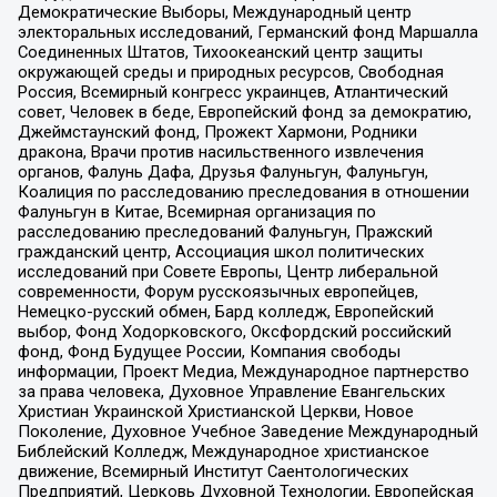
Демократические Выборы, Международный центр
электоральных исследований, Германский фонд Маршалла
Соединенных Штатов, Тихоокеанский центр защиты
окружающей среды и природных ресурсов, Свободная
Россия, Всемирный конгресс украинцев, Атлантический
совет, Человек в беде, Европейский фонд за демократию,
Джеймстаунский фонд, Прожект Хармони, Родники
дракона, Врачи против насильственного извлечения
органов, Фалунь Дафа, Друзья Фалуньгун, Фалуньгун,
Коалиция по расследованию преследования в отношении
Фалуньгун в Китае, Всемирная организация по
расследованию преследований Фалуньгун, Пражский
гражданский центр, Ассоциация школ политических
исследований при Совете Европы, Центр либеральной
современности, Форум русскоязычных европейцев,
Немецко-русский обмен, Бард колледж, Европейский
выбор, Фонд Ходорковского, Оксфордский российский
фонд, Фонд Будущее России, Компания свободы
информации, Проект Медиа, Международное партнерство
за права человека, Духовное Управление Евангельских
Христиан Украинской Христианской Церкви, Новое
Поколение, Духовное Учебное Заведение Международный
Библейский Колледж, Международное христианское
движение, Всемирный Институт Саентологических
Предприятий, Церковь Духовной Технологии, Европейская