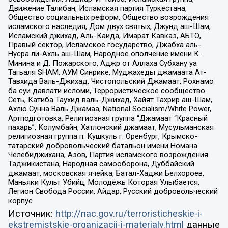
Движение Талибан, Исламская партия Туркестана,
Общество социальных реформ, Общество возрождения
исламского наследия, Дом двух святых, Джунд аш-Шам,
Исламский джихад, Аль-Каида, Имарат Кавказ, АБТО,
Правый сектор, Исламское государство, Джабха аль-
Нусра ли-Ахль аш-Шам, Народное ополчение имени К.
Минина и Д. Пожарского, Аджр от Аллаха Субхану уа
Тагьаля SHAM, АУМ Синрике, Муджахеды джамаата Ат-
Тавхида Валь-Джихад, Чистопольский Джамаат, Рохнамо
ба суи давлати исломи, Террористическое сообщество
Сеть, Катиба Таухид валь-Джихад, Хайят Тахрир аш-Шам,
Ахлю Сунна Валь Джамаа, National Socialism/White Power,
Артподготовка, Религиозная группа “Джамаат “Красный
пахарь”, Колумбайн, Хатлонский джамаат, Мусульманская
религиозная группа п. Кушкуль г. Оренбург, Крымско-
татарский добровольческий батальон имени Номана
Челебиджихана, Азов, Партия исламского возрождения
Таджикистана, Народная самооборона, Дуббайский
джамаат, московская ячейка, Батал-Хаджи Белхороев,
Маньяки Культ Убийц, Молодёжь Которая Улыбается,
Легион Свобода России, Айдар, Русский добровольческий
корпус
Источник:
http://nac.gov.ru/terroristicheskie-i-
ekstremistskie-organizacii-i-materialy.html
данные