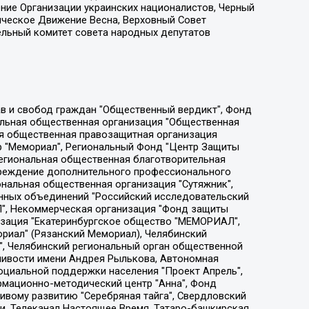
ение Организации украинских националистов, Черный
ическое Движение Весна, Верховный Совет
ельный комитет совета народных депутатов
ции социально-правовых программ "Лилит", Дальневосточное общественное движение "Маяк", Санкт-Петербургская ЛГБТ-инициативная группа "Выход", Инициативная группа ЛГБТ+ "Реверс", Алексеев Андрей Викторович, Бекбулатова Таисия Львовна, Беляев Иван Михайлович, Владыкина Елена Сергеевна, Гельман Марат Александрович, Никульшина Вероника Юрьевна, Толоконникова Надежда Андреевна, Шендерович Виктор Анатольевич, Общество с ограниченной ответственностью "Данное сообщение", Общество с ограниченной ответственностью Издательский дом "Новая глава", Айнбиндер Александра Александровна, Московский комьюнити-центр для ЛГБТ+инициатив, Благотворительный фонд развития филантропии, Deutsche Welle (Германия, Kurt-Schumacher-Strasse 3, 53113 Bonn), Борзунова Мария Михайловна, Воробьев Виктор Викторович, Голубева Анна Львовна, Константинова Алла Михайловна, Малкова Ирина Владимировна, Мурадов Мурад Абдулгалимович, Осетинская Елизавета Николаевна, Понасенков Евгений Николаевич, Ганапольский Матвей Юрьевич, Киселев Евгений Алексеевич, Борухович Ирина Григорьевна, Дремин Иван Тимофеевич, Дубровский Дмитрий Викторович, Красноярская региональная общественная организация поддержки и развития альтернативных образовательных технологий и межкультурных коммуникаций "ИНТЕРРА", Маяковская Екатерина Алексеевна, Фейгин Марк Захарович, Филимонов Андрей Викторович, Дзугкоева Регина Николаевна, Доброхотов Роман Александрович, Дудь Юрий Александрович, Елкин Сергей Владимирович, Кругликов Кирилл Игоревич, Сабунаева Мария Леонидовна, Семенов Алексей Владимирович, Шаинян Карен Багратович, Шульман Екатерина Михайловна, Асафьев Артур Валерьевич, Вахштайн Виктор Семенович, Венедиктов Алексей Алексеевич, Лушникова Екатерина Евгеньевна, Волков Леонид Михайлович, Невзоров Александр Глебович, Пархоменко Сергей Борисович, Сироткин Ярослав Николаевич, Кара-Мурза Владимир Владимирович, Баранова Наталья Владимировна, Гозман Леонид Яковлевич, Кагарлицкий Борис Юльевич, Климарев Михаил Валерьевич, Милов Владимир Станиславович, Автономная некоммерческая организация Краснодарский центр современного искусства "Типография", Моргенштерн Алишер Тагирович, Соболь Любовь Эдуардовна, Общество с ограниченной ответственностью "ЛИЗА НОРМ", Каспаров Гарри Кимович, Ходорковский Михаил Борисович, Общество с ограниченной ответственностью "Апрельские тезисы", Данилович Ирина Брониславовна, Кашин Олег Владимирович, Петров Николай Владимирович, Пивоваров Алексей Владимирович, Соколов Михаил Владимирович, Цветкова Юлия Владимировна, Чичваркин Евгений Александрович, Комитет против пыток/Команда против пыток, Общество с ограниченной ответственностью "Первый научный", Общество с ограниченной ответственностью "Вертолет и ко", Белоцерковская Вероника Борисовна, Кац Максим Евгеньевич, Лазарева Татьяна Юрьевна, Шаведдинов Руслан Табризович, Яшин Илья Валерьевич, Общество с ограниченной ответственностью "Иноагент ААВ", Алешковский Дмитрий Петрович, Альбац Евгения Марковна, Быков Дмитрий Львович, Галямина Юлия Евгеньевна, Лойко Сергей Леонидович, Мартынов Кирилл Константинович, Медведев Сергей Александрович, Крашенинников Федор Геннадиевич, Гордеева Катерина Вл