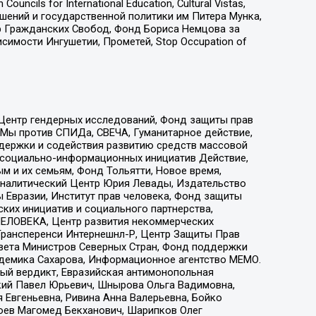
ls for International Education, Cultural Vistas,
ошений и государственной политики им Питера Мунка,
 Гражданских Свобод, Фонд Бориса Немцова за
имости Ингушетии, Прометей, Stop Occupation of
 Центр гендерных исследований, Фонд защиты прав
 Мы против СПИДа, СВЕЧА, Гуманитарное действие,
ддержки и содействия развитию средств массовой
р социально-информационных инициатив Действие,
 и их семьям, Фонд Тольятти, Новое время,
, Аналитический Центр Юрия Левады, Издательство
 Евразии, Институт прав человека, Фонд защиты
ких инициатив и социального партнерства,
ЕЛОВЕКА, Центр развития некоммерческих
 Трансперенси Интернешнл-Р, Центр Защиты Прав
овета Министров Северных Стран, Фонд поддержки
адемика Сахарова, Информационное агентство МЕМО.
ый вердикт, Евразийская антимонопольная
кий Павел Юрьевич, Шнырова Ольга Вадимовна,
 Евгеньевна, Ривина Анна Валерьевна, Бойко
хоев Магомед Бекханович, Шарипков Олег