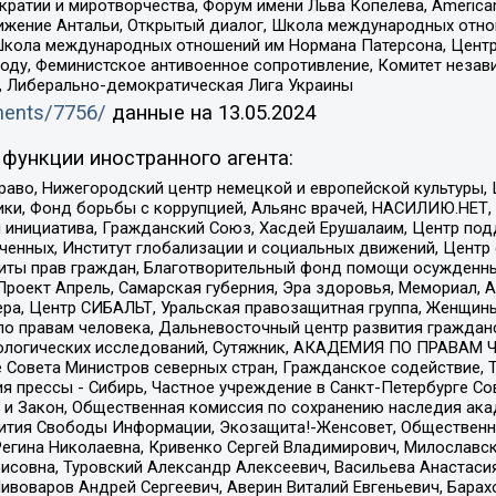
и и миротворчества, Форум имени Льва Копелева, American Counci
ое движение Антальи, Открытый диалог, Школа международных отн
Школа международных отношений им Нормана Патерсона, Центр
ду, Феминистское антивоенное сопротивление, Комитет независ
а, Либерально-демократическая Лига Украины
uments/7756/
данные на
13.05.2024
функции иностранного агента:
раво, Нижегородский центр немецкой и европейской культуры,
тики, Фонд борьбы с коррупцией, Альянс врачей, НАСИЛИЮ.НЕТ,
я инициатива, Гражданский Союз, Хасдей Ерушалаим, Центр по
юченных, Институт глобализации и социальных движений, Цент
ты прав граждан, Благотворительный фонд помощи осужденным
а, Проект Апрель, Самарская губерния, Эра здоровья, Мемориал
ера, Центр СИБАЛЬТ, Уральская правозащитная группа, Женщины
по правам человека, Дальневосточный центр развития гражданс
ологических исследований, Сутяжник, АКАДЕМИЯ ПО ПРАВАМ Ч
е Совета Министров северных стран, Гражданское содействие,
я прессы - Сибирь, Частное учреждение в Санкт-Петербурге С
 и Закон, Общественная комиссия по сохранению наследия ак
звития Свободы Информации, Экозащита!-Женсовет, Общественн
Регина Николаевна, Кривенко Сергей Владимирович, Милославс
совна, Туровский Александр Алексеевич, Васильева Анастасия
Пивоваров Андрей Сергеевич, Аверин Виталий Евгеньевич, Бара