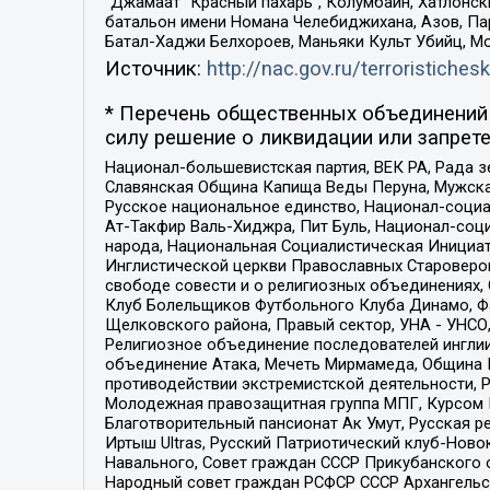
“Джамаат “Красный пахарь”, Колумбайн, Хатлонск
батальон имени Номана Челебиджихана, Азов, Па
Батал-Хаджи Белхороев, Маньяки Культ Убийц, М
Источник:
http://nac.gov.ru/terroristichesk
* Перечень общественных объединений 
силу решение о ликвидации или запрете
Национал-большевистская партия, ВЕК РА, Рада 
Славянская Община Капища Веды Перуна, Мужская
Русское национальное единство, Национал-социа
Ат-Такфир Валь-Хиджра, Пит Буль, Национал-соц
народа, Национальная Социалистическая Инициат
Инглистической церкви Православных Староверов
свободе совести и о религиозных объединениях,
Клуб Болельщиков Футбольного Клуба Динамо, Фа
Щелковского района, Правый сектор, УНА - УНСО, У
Религиозное объединение последователей инглии
объединение Атака, Мечеть Мирмамеда, Община К
противодействии экстремистской деятельности, 
Молодежная правозащитная группа МПГ, Курсом П
Благотворительный пансионат Ак Умут, Русская ре
Иртыш Ultras, Русский Патриотический клуб-Нов
Навального, Совет граждан СССР Прикубанского 
Народный совет граждан РСФСР СССР Архангельск