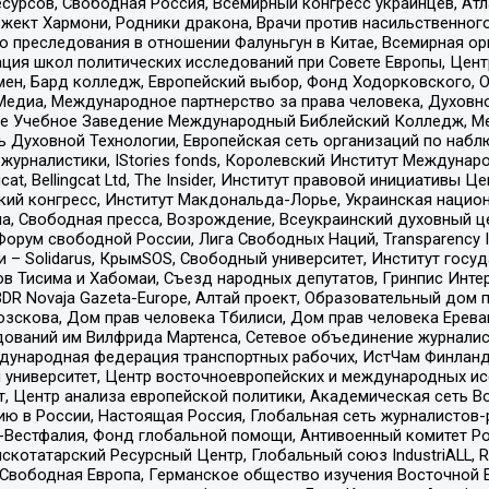
рсов, Свободная Россия, Всемирный конгресс украинцев, Атла
ект Хармони, Родники дракона, Врачи против насильственного
ию преследования в отношении Фалуньгун в Китае, Всемирная о
ация школ политических исследований при Совете Европы, Цен
мен, Бард колледж, Европейский выбор, Фонд Ходорковского,
едиа, Международное партнерство за права человека, Духовно
ое Учебное Заведение Международный Библейский Колледж, М
ь Духовной Технологии, Европейская сеть организаций по наб
урналистики, IStories fonds, Королевский Институт Между
gcat, Bellingcat Ltd, The Insider, Институт правовой инициатив
инский конгресс, Институт Макдональда-Лорье, Украинская нац
, Свободная пресса, Возрождение, Всеукраинский духовный цен
орум свободной России, Лига Свободных Наций, Transparеncy I
– Solidarus, КрымSOS, Свободный университет, Институт госу
в Тисима и Хабомаи, Съезд народных депутатов, Гринпис Инте
DR Novaja Gazeta-Europe, Алтай проект, Образовательный дом 
зскова, Дом прав человека Тбилиси, Дом прав человека Ерева
едований им Вилфрида Мартенса, Сетевое объединение журнали
Международная федерация транспортных рабочих, ИстЧам Финлан
й университет, Центр восточноевропейских и международных и
, Центр анализа европейской политики, Академическая сеть Во
ю в России, Настоящая Россия, Глобальная сеть журналистов
естфалия, Фонд глобальной помощи, Антивоенный комитет России,
татарский Ресурсный Центр, Глобальный союз IndustriALL, Russi
 Свободная Европа, Германское общество изучения Восточной 