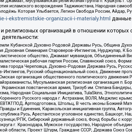
ий джамаат, Мусульманская религиозная группа п. Кушкуль г. 
ртия исламского возрождения Таджикистана, Народная самооб
олодёжь Которая Улыбается, Легион Свобода России, Айдар, Р
ie-i-ekstremistskie-organizacii-i-materialy.html
данные
и религиозных организаций в отношении которых 
 деятельности:
земли Кубанской Духовно Родовой Державы Русь, Община Духо
 Духовная Семинария Староверов-Инглингов, Нурджулар, К Бо
листическое общество, Джамаат мувахидов, Объединенный Вил
иалистическая рабочая партия России, Славянский союз, Форма
ива города Череповца, Духовно-Родовая Держава Русь, Русск
-Инглингов, Русский общенациональный союз, Движение против
 Омская организация общественного политического движения Р
йзрахманисты, Мусульманская религиозная организация п. Бо
краинская повстанческая армия, Тризуб им. Степана Бандеры, Бр
зма, Народная Социальная Инициатива, TulaSkins, Этнополитич
оренного Русского народа г. Астрахани, ВОЛЯ, Меджлис крымс
РЕВТАТПОД, Артподготовка, Штольц, В честь иконы Божией Мате
равды и Единения, Каракольская инициативная группа, Автогра
спублика Русь, Арестантское уголовное единство, Башкорт, Наци
окузнецк/РПК, Сибирский державный союз, Фонд борьбы с кор
округа г. Краснодара, Мужское государство, Народное объедин
ой области, Проект Штурм, Граждане СССР, Держава Союз Сов