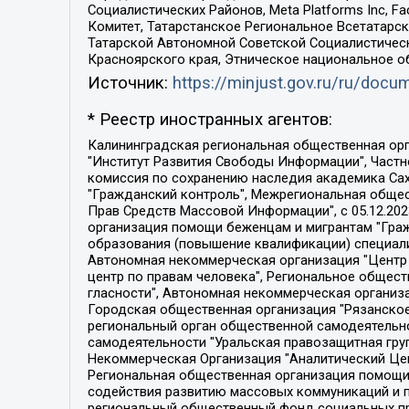
Социалистических Районов, Meta Platforms Inc, 
Комитет, Татарстанское Региональное Всетатар
Татарской Автономной Советской Социалистическ
Красноярского края, Этническое национальное о
Источник:
https://minjust.gov.ru/ru/doc
* Реестр иностранных агентов:
Калининградская региональная общественная организация "Экозащита!-Женсовет", Фонд содействия защите прав и свобод граждан "Общественный вердикт", Фонд "Институт Развития Свободы Информации", Частное учреждение "Информационное агентство МЕМО. РУ", Региональная общественная организация "Общественная комиссия по сохранению наследия академика Сахарова", Фонд поддержки свободы прессы, Санкт-Петербургская общественная правозащитная организация "Гражданский контроль", Межрегиональная общественная организация "Информационно-просветительский центр "Мемориал", Региональный Фонд "Центр Защиты Прав Средств Массовой Информации", с 05.12.2023 Фонд "Центр Защиты Прав Средств массовой информации", Региональная общественная благотворительная организация помощи беженцам и мигрантам "Гражданское содействие", Негосударственное образовательное учреждение дополнительного профессионального образования (повышение квалификации) специалистов "АКАДЕМИЯ ПО ПРАВАМ ЧЕЛОВЕКА", Свердловская региональная общественная организация "Сутяжник", Автономная некоммерческая организация "Центр независимых социологических исследований", Союз общественных объединений "Российский исследовательский центр по правам человека", Региональное общественное учреждение научно-информационный центр "МЕМОРИАЛ", Некоммерческая организация "Фонд защиты гласности", Автономная некоммерческая организация "Институт прав человека", Городская общественная организация "Екатеринбургское общество "МЕМОРИАЛ", Городская общественная организация "Рязанское историко-просветительское и правозащитное общество "Мемориал" (Рязанский Мемориал), Челябинский региональный орган общественной самодеятельности – женское общественное объединение "Женщины Евразии", Челябинский региональный орган общественной самодеятельности "Уральская правозащитная группа", Фонд содействия защите здоровья и социальной справедливости имени Андрея Рылькова, Автономная Некоммерческая Организация "Аналитический Центр Юрия Левады", Автономная некоммерческая организация социальной поддержки населения "Проект Апрель", Региональная общественная организация помощи женщинам и детям, находящимся в кризисной ситуации "Информационно-методический центр "Анна", Фонд содействия развитию массовых коммуникаций и правовому просвещению "Так-так-Так", Фонд содействия устойчивому развитию "Серебряная тайга", Свердловский региональный общественный фонд социальных проектов "Новое время", "Idel.Реалии", Кавказ.Реалии, Крым.Реалии, Телеканал Настоящее Время, Татаро-башкирская служба Радио Свобода (Azatliq Radiosi), Радио Свободная Европа/Радио Свобода (PCE/PC), "Сибирь.Реалии", "Фактограф", Благотворительный фонд помощи осужденным и их семьям, Автономная некоммерческая организация "Институт глобализации и социальных движений", Фонд "В защиту прав заключенных", Частное учреждение "Центр поддержки и содействия развитию средств массовой информации", Пензенский региональный общественный благотворительный фонд "Гражданский союз", "Север.Реалии", Некоммерческая организация Фонд "Правовая инициатива", 