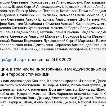
горий Сергеевич, Пономарев Лев Александрович, Каргалицкий 
ньевна, Щаров Сергей Алексадрович, Цирульников Борис Альбер
ислакова-Паркер Марина Петровна, Кочеткова Татьяна Владими
сандровна, Рачинский Ян Збигневич, Жемкова Елена Борисовна,
лана Сергеевна, Аверин Владимир Анатольевич, Щур Татьяна М
фтер Валентин Михайлович, Симонов Алексей Кириллович, Флиг
женова Светлана Куприяновна, Максимов Сергей Владимирович, 
кс Елена Владимировна, Буртина Елена Юрьевна, Гендель Людм
евна, Свечников Анатолий Мариевич, Прохоров Вадим Юрьевич
инский Леонид Борисович, Лукашевский Сергей Маркович, Бахм
Добровольская Анна Дмитриевна, Королева Александра Евгенье
евинсон Лев Семенович, Локшина Татьяна Иосифовна, Орлов Ол
ignAgent.aspx
данные на
24.03.2022
ций, в том числе иностранных и международных ор
ции террористическими:
ил моджахедов Кавказа, Конгресс народов Ичкерии и Дагеста
ламского освобождения, Лашкар-И-Тайба, Исламская группа, Дв
ения исламского наследия, Дом двух святых, Джунд аш-Шам, 
жабха аль-Нусра ли-Ахль аш-Шам, Народное ополчение имени К.
ата Ат-Тавхида Валь-Джихад, Чистопольский Джамаат, Рохнам
ят Тахрир аш-Шам, Ахлю Сунна Валь Джамаа, National Socialism