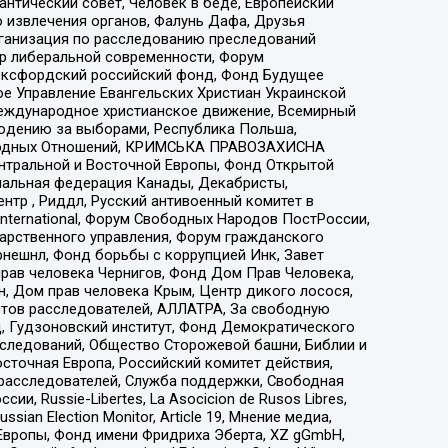
нтический совет, Человек в беде, Европейский
 извлечения органов, Фалунь Дафа, Друзья
рганизация по расследованию преследований
тр либеральной современности, Форум
 Оксфордский российский фонд, Фонд Будущее
е Управление Евангельских Христиан Украинской
еждународное христианское движение, Всемирный
людению за выборами, Республика Польша,
народных Отношений, КРИМСЬКА ПРАВОЗАХИСНА
ы Центральной и Восточной Европы, Фонд Открытой
иональная федерация Канады, Декабристы,
тр , Риддл, Русский антивоенный комитет в
nternational, Форум Свободных Народов ПостРоссии,
дарственного управления, Форум гражданского
рнешнл, Фонд борьбы с коррупцией Инк, Завет
прав человека Чернигов, Фонд Дом Прав Человека,
н, Дом прав человека Крым, Центр дикого лосося,
стов расследователей, АЛЛАТРА, За свободную
д, Гудзоновский институт, Фонд Демократического
сследований, Общество Сторожевой башни, Библии и
сточная Европа, Российский комитет действия,
-расследователей, Служба поддержки, Свободная
 Russie-Libertes, La Asocicion de Rusos Libres,
an Election Monitor, Article 19, Мнение медиа,
Европы, Фонд имени Фридриха Эберта, XZ gGmbH,