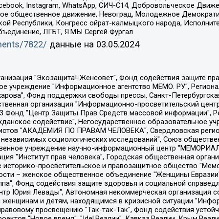
Facebook, Instagram, WhatsApp, СИЧ-С14, Добровольческое Движ
ское общественное движение, Невоград, Молодежное Демократ
ой Республики, Конгресс ойрат-калмыцкого народа, Исполнит
бъединение, ЛГБТ, Я.МЫ Сергей Фургал
uments/7822/
данные на
03.05.2024
Общество с ограниченной ответственностью "Радио Свободная Европа/Радио Свобода", Чешское информационное агентство "MEDIUM-ORIENT", Красноярская региональная общественная организация "Мы против СПИДа", Камалягин Денис Николаевич, Маркелов Сергей Евгеньевич, Пономарев Лев Александрович, Савицкая Людмила Алексеевна, Автономная некоммерческая организация "Центр по работе с проблемой насилия "НАСИЛИЮ.НЕТ", Межрегиональный профессиональный союз работников здравоохранения "Альянс врачей", Юридическое лицо, зарегистрированное в Латвийской Республике, SIA "Medusa Project" (регистрационный номер 40103797863, дата регистрации 10.06.2014), Некоммерческая организация "Фонд по борьбе с коррупцией", Автономная некоммерческая организация "Институт права и публичной политики", Баданин Роман Сергеевич, Гликин Максим Александрович, Железнова Мария Михайловна, Лукьянова Юлия Сергеевна, Маетная Елизавета Витальевна, Маняхин Петр Борисович, Чуракова Ольга Владимировна, Ярош Юлия Петровна, Юридическое лицо "The Insider SIA", зарегистрированное в Риге, Латвийская Республика (дата регистрации 26.06.2015), являющееся администратором доменного имени интернет-издания "The Insider SIA", https://theins.ru, Постернак Алексей Евгеньевич, Рубин Михаил Аркадьевич, Анин Роман Александрович, Юридическое лицо Istories fonds, зарегистрированное в Латвийской Республике (регистрационный номер 50008295751, дата регистрации 24.02.2020), Великовский Дмитрий Александрович, Долинина Ирина Николаевна, Мароховская Алеся Алексеевна, Шлейнов Роман Юрьевич, Шмагун Олеся Валентиновна, Общество с ограниченной ответственностью "Альтаир 2021", Общество с ограниченной ответственностью "Вега 2021", Общество с ограниченной ответственностью "Главный редактор 2021", Общество с ограниченной ответственностью "Ромашки монолит", Важенков Артем Валерьевич, Ивановская областная общественная организация "Центр гендерных исследований", Гурман Юрий Альбертович, Медиапроект "ОВД-Инфо", Егоров Владимир Владимирович, Жилинский Владимир Александрович, Общество с ограниченной ответственностью "ЗП", Иванова София Юрьевна, Карезина Инна Павловна, Кильтау Екатерина Викторовна, Петров Алексей Викторович, Пискунов Сергей Евгеньевич, Смирнов Сергей Сергеевич, Тихонов Михаил Сергеевич, Общество с ограниченной ответственностью "ЖУРНАЛИСТ-ИНОСТРАННЫЙ АГЕНТ", Арапова Галина Юрьевна, Вольтская Татьяна Анатольевна, Американская компания "Mason G.E.S. Anonymous Foundation" (США), являющаяся владельцем интернет-издания https://mnews.world/, Компания "Stichting Bellingcat", зарегистрированная в Нидерландах (дата регистрации 11.07.2018), Захаров Андрей Вячеславович, Клепиковская Екатерина Дмитриевна, Общество с ограниченной ответственностью "МЕМО", Перл Роман Александрович, Симонов Евгений Алексеевич, Соловьева Елена Анатольевна, Сотников Даниил Владимирович, Сурначева Елизавета Дмитриевна, Автономная некоммерческая организация по защите прав человека и информированию населения "Якутия – Наше Мнение", Общество с ограниченной ответственностью "Москоу диджитал медиа", с 26.01.2023 Общество с ограниченной ответственностью "Чайка Белые сады", Ветошкина Валерия Валерьевна, Заговора Максим Александрович, Межрегиональное общественное движение "Российская ЛГБТ - сеть", Оленичев Максим Владимирович, Павлов Иван Юрьевич, Скворцова Елена Сергеевна, Общество с ограниченной ответственностью "Как бы инагент", Кочетков Игорь Викторович, Общество с ограниченной ответственностью "Честные выборы", Еланчик Олег Александрович, Общество с ограниченной ответственностью "Нобелевский призыв", Гималова Регина Эмилевна, Григорьев Андрей Валерьевич, Григорьева Алина Александровна, Ассоциация по содействию защите прав призывников, альтернативнослужащих и военнослужащих "Правозащитная группа "Гражданин.Армия.Право", Хисамова Регина Фаритовна, Автономная некоммерческая организация по реализа