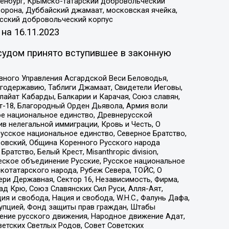
Оренбург, Крымско-татарский добровольческий
орона, Дуббайский джамаат, московская ячейка,
усский добровольческий корпус
 на
16.11.2023
судом принято вступившее в законную
вного Управления Асгардской Веси Беловодья,
годержавию, Таблиги Джамаат, Свидетели Иеговы,
айат Кабарды, Балкарии и Карачая, Союз славян,
т-18, Благородный Орден Дьявола, Армия воли
ое национальное единство, Древнерусской
 нелегальной иммиграции, Кровь и Честь, О
усское национальное единство, Северное Братство,
ровский, Община Коренного Русского народа
атство, Белый Крест, Misanthropic division,
еское объединение Русские, Русское национальное
котатарского народа, Рубеж Севера, ТОЙС, О
ри Державная, Сектор 16, Независимость, Фирма,
д Крю, Союз Славянских Сил Руси, Алля-Аят,
я и свобода, Нация и свобода, W.H.С., Фалунь Дафа,
рупцией, Фонд защиты прав граждан, Штабы
ение русского движения, Народное движение Адат,
етских Светлых Родов, Совет Советских