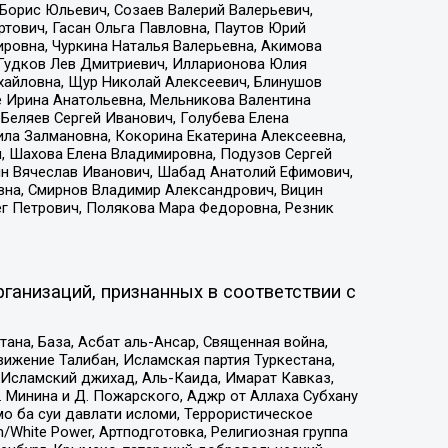
Борис Юльевич, Созаев Валерий Валерьевич,
тович, Гасан Ольга Павловна, Паутов Юрий
ровна, Чуркина Наталья Валерьевна, Акимова
 Гудков Лев Дмитриевич, Илларионова Юлия
ихайловна, Щур Николай Алексеевич, Блинушов
е Ирина Анатольевна, Мельникова Валентина
Беляев Сергей Иванович, Голубева Елена
ила Залмановна, Кокорина Екатерина Алексеевна,
, Шахова Елена Владимировна, Подузов Сергей
ин Вячеслав Иванович, Шабад Анатолий Ефимович,
вна, Смирнов Владимир Александрович, Вицин
ег Петрович, Полякова Мара Федоровна, Резник
ганизаций, признанных в соответствии с
на, База, Асбат аль-Ансар, Священная война,
ижение Талибан, Исламская партия Туркестана,
Исламский джихад, Аль-Каида, Имарат Кавказ,
 Минина и Д. Пожарского, Аджр от Аллаха Субхану
о ба суи давлати исломи, Террористическое
/White Power, Артподготовка, Религиозная группа