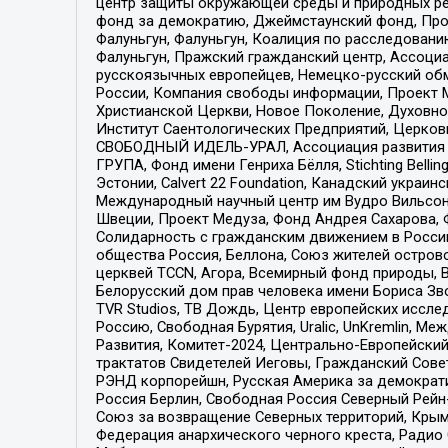
центр защиты окружающей среды и природных ресу
фонд за демократию, Джеймстаунский фонд, Прож
Фалуньгун, Фалуньгун, Коалиция по расследован
Фалуньгун, Пражский гражданский центр, Ассоци
русскоязычных европейцев, Немецко-русский об
России, Компания свободы информации, Проект М
Христианской Церкви, Новое Поколение, Духовн
Институт Саентологических Предприятий, Церков
СВОБОДНЫЙ ИДЕЛЬ-УРАЛ, Ассоциация развития ж
ГРУПА, Фонд имени Генриха Бёлля, Stichting Bellin
Эстонии, Calvert 22 Foundation, Канадский укра
Международный научный центр им Вудро Вильсона
Швеции, Проект Медуза, Фонд Андрея Сахарова, Ф
Солидарность с гражданским движением в России 
общества Россия, Беллона, Союз жителей острово
церквей TCCN, Агора, Всемирный фонд природы, B
Белорусский дом прав человека имени Бориса Зво
TVR Studios, ТВ Дождь, Центр европейских иссл
Россию, Свободная Бурятия, Uralic, UnKremlin, 
Развития, Комитет-2024, Центрально-Европейски
трактатов Свидетелей Иеговы, Гражданский Совет
РЭНД корпорейшн, Русская Америка за демократи
Россия Берлин, Свободная Россия Северный Рейн-В
Союз за возвращение Северных территорий, Крымско
Федерация анархического черного креста, Радио