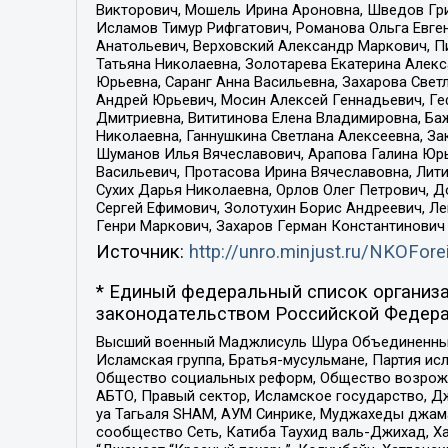
Викторович, Мошель Ирина Ароновна, Шведов Гри
Исламов Тимур Рифгатович, Романова Ольга Евге
Анатольевич, Верховский Александр Маркович, П
Татьяна Николаевна, Золотарева Екатерина Алек
Юрьевна, Саранг Анна Васильевна, Захарова Свет
Андрей Юрьевич, Мосин Алексей Геннадьевич, Ге
Дмитриевна, Вититинова Елена Владимировна, Ба
Николаевна, Ганнушкина Светлана Алексеевна, За
Шуманов Илья Вячеславович, Арапова Галина Юрь
Васильевич, Протасова Ирина Вячеславовна, Лит
Сухих Дарья Николаевна, Орлов Олег Петрович, 
Сергей Ефимович, Золотухин Борис Андреевич, Л
Генри Маркович, Захаров Герман Константинович
Источник:
http://unro.minjust.ru/NKOFore
* Единый федеральный список организа
законодательством Российской Федера
Высший военный Маджлисуль Шура Объединенных с
Исламская группа, Братья-мусульмане, Партия ис
Общество социальных реформ, Общество возрожд
АБТО, Правый сектор, Исламское государство, Д
уа Тагьаля SHAM, АУМ Синрике, Муджахеды джама
сообщество Сеть, Катиба Таухид валь-Джихад, Хай