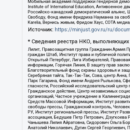
Мобильная академия поддержки гендерной демократи
Institute of International Education, Антивоенн
Российско-канадский демократический альянс, 
Свободу, Фонд имени Фридриха Науманна за свобо
Karelia, Вернись живым, Фридом Хаус, СОТА меди
Источник:
https://minjust.gov.ru/ru/doc
* Сведения реестра НКО, выполняющих 
Лилит, Правозащитная группа Гражданин.Армия.П
граждан Штаб, Институт права и публичной поли
Открытый Петербург, Лига Избирателей, Правова
информации, Горячая Линия, В защиту прав закл
Благотворительный фонд охраны здоровья и защи
Серебряная тайга, Так-Так-Так, Сова, центр Анн
Парк Гагарина, Фонд имени Андрея Рылькова, Сф
гласности, Российский исследовательский центр 
Гражданское действие, Центр независимых соци
организаций, Частное учреждение в Калининград
Средств Массовой Информации, Институт развити
свободы прессы, Гражданский контроль, Человек
РУ, Институт региональной прессы, Институт Ра
ассоциация, Бедушев Петр Петрович, Дзугкоева 
Чанышева Лилия Айратовна, Сидорович Ольга Бори
Анатолий Николаевич, Дугин Сергей Георгиевич, 