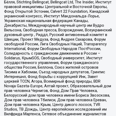
Бёлля, Stichting Bellingcat, Bellingcat Ltd, The Insider, Институт
правовой инициативы Центральной и Восточной Европы,
Фонд Открытой Эстонии, Calvert 22 Foundation, Канадский
украинский конгресс, Институт Макдональда-Лорье,
Украинская национальная федерация Канады,
Декабристы, Международный научный центр им Вудро
Вильсона, Свободная пресса, Возрождение, Всеукраинский
духовный центр , Риддл, Русский антивоенный комитет в
Швеции, Проект Медуза, Фонд Андрея Сахарова, Форум
свободной России, Лига Свободных Наций, Transparеncy
International, Форум Свободных Народов ПостРоссии,
Солидарность с гражданским движением в России –
Solidarus, КрымSOS, Свободный университет, Институт
государственного управления, Форум гражданского
общества Россия, Беллона, Союз жителей островов
Тисима и Хабомаи, Съезд народных депутатов, Гринпис
Интернешнл, Фонд борьбы с коррупцией Инк, Завет
церквей TCCN, Агора, Всемирный фонд природы, BDR
Novaja Gazeta-Europe, Алтай проект, Образовательный дом
прав человека Чернигов, Фонд Дом Прав Человека,
Белорусский дом прав человека имени Бориса Звозскова,
Дом прав человека Тбилиси, Дом прав человека Ереван,
Дом прав человека Крым, Центр дикого лосося, TVR
Studios, ТВ Дождь, Центр европейских исследований им
Вилфрида Мартенса, Сетевое объединение журналистов