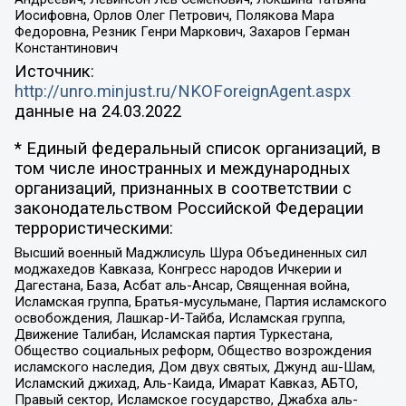
Иосифовна, Орлов Олег Петрович, Полякова Мара
Федоровна, Резник Генри Маркович, Захаров Герман
Константинович
Источник:
http://unro.minjust.ru/NKOForeignAgent.aspx
данные на
24.03.2022
* Единый федеральный список организаций, в
том числе иностранных и международных
организаций, признанных в соответствии с
законодательством Российской Федерации
террористическими:
Высший военный Маджлисуль Шура Объединенных сил
моджахедов Кавказа, Конгресс народов Ичкерии и
Дагестана, База, Асбат аль-Ансар, Священная война,
Исламская группа, Братья-мусульмане, Партия исламского
освобождения, Лашкар-И-Тайба, Исламская группа,
Движение Талибан, Исламская партия Туркестана,
Общество социальных реформ, Общество возрождения
исламского наследия, Дом двух святых, Джунд аш-Шам,
Исламский джихад, Аль-Каида, Имарат Кавказ, АБТО,
Правый сектор, Исламское государство, Джабха аль-