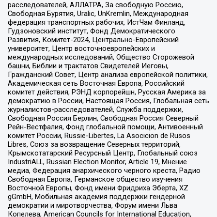
расследователей, АЛЛАТРА, За свободную Россию,
Свободная Бурятия, Uralic, UnKremlin, Международная
федерация транспортных рабочих, ИстЧам Финланд,
Гудзоновский институт, Фонд Демократического
Развития, Комитет-2024, Центрально-Европейский
университет, Центр восточноевропейских и
международных исследований, Общество Сторожевой
башни, Библии и трактатов Свидетелей Иеговы,
Гражданский Совет, Центр анализа европейской политики,
Академическая сеть Восточная Европа, Российский
комитет действия, РЭНД корпорейшн, Русская Америка за
демократию в России, Настоящая Россия, Глобальная сеть
журналистов-расследователей, Служба поддержки,
Свободная Россия Берлин, Свободная Россия Северный
Рейн-Вестфалия, Фонд глобальной помощи, Антивоенный
комитет России, Russie-Libertes, La Asocicion de Rusos
Libres, Союз за возвращение Северных территорий,
Крымскотатарский Ресурсный Центр, Глобальный союз
IndustriALL, Russian Election Monitor, Article 19, Мнение
медиа, Федерация анархического черного креста, Радио
Свободная Европа, Германское общество изучения
Восточной Европы, Фонд имени Фридриха Эберта, XZ
gGmbH, Мобильная академия поддержки гендерной
демократии и миротворчества, Форум имени Льва
Копелева, American Councils for International Education,