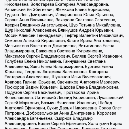
Николаевна, Золотарева Екатерина Александровна,
Рачинский Ян Збигневич, Жемкова Елена Борисовна,
Гудков Лев Дмитриевич, Илларионова Юлия Юрьевна,
Саранг Анна Васильевна, Захарова Светлана Сергеевна,
Аверин Владимир Анатольевич, Щур Татьяна Михайловна,
Щур Николай Алексеевич, Блинушов Андрей Юрьевич,
Мосин Алексей Геннадьевич, Гефтер Валентин Михайлович,
Симонов Алексей Кириллович, Флиге Ирина Анатольевна,
Мельникова Валентина Дмитриевна, Вититинова Елена
Владимировна, Баженова Светлана Куприяновна,
Максимов Сергей Владимирович, Беляев Сергей Иванович,
Голубева Елена Николаевна, Ганнушкина Светлана
Алексеевна, Закс Елена Владимировна, Буртина Елена
Юрьевна, Гендель Людмила Залмановна, Кокорина
Екатерина Алексеевна, Шуманов Илья Вячеславович,
Арапова Галина Юрьевна, Свечников Анатолий Мариевич,
Прохоров Вадим Юрьевич, Шахова Елена Владимировна,
Подузов Сергей Васильевич, Протасова Ирина
Вячеславовна, Литинский Леонид Борисович, Лукашевский
Сергей Маркович, Бахмин Вячеслав Иванович, Шабад
Анатолий Ефимович, Сухих Дарья Николаевна, Орлов Олег
Петрович, Добровольская Анна Дмитриевна, Королева
Александра Евгеньевна, Смирнов Владимир
Александрович, Вицин Сергей Ефимович, Золотухин Борис
Андреевич, Левинсон Лев Семенович, Локшина Татьяна