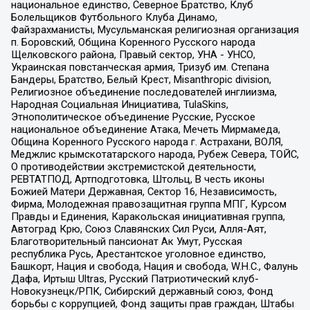
национальное единство, Северное Братство, Клуб
Болельщиков Футбольного Клуба Динамо,
Файзрахманисты, Мусульманская религиозная организация
п. Боровский, Община Коренного Русского народа
Щелковского района, Правый сектор, УНА - УНСО,
Украинская повстанческая армия, Тризуб им. Степана
Бандеры, Братство, Белый Крест, Misanthropic division,
Религиозное объединение последователей инглиизма,
Народная Социальная Инициатива, TulaSkins,
Этнополитическое объединение Русские, Русское
национальное объединение Атака, Мечеть Мирмамеда,
Община Коренного Русского народа г. Астрахани, ВОЛЯ,
Меджлис крымскотатарского народа, Рубеж Севера, ТОЙС,
О противодействии экстремистской деятельности,
РЕВТАТПОД, Артподготовка, Штольц, В честь иконы
Божией Матери Державная, Сектор 16, Независимость,
Фирма, Молодежная правозащитная группа МПГ, Курсом
Правды и Единения, Каракольская инициативная группа,
Автоград Крю, Союз Славянских Сил Руси, Алля-Аят,
Благотворительный пансионат Ак Умут, Русская
республика Русь, Арестантское уголовное единство,
Башкорт, Нация и свобода, Нация и свобода, W.H.С., Фалунь
Дафа, Иртыш Ultras, Русский Патриотический клуб-
Новокузнецк/РПК, Сибирский державный союз, Фонд
борьбы с коррупцией, Фонд защиты прав граждан, Штабы