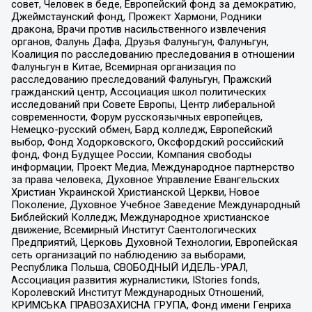
совет, Человек в беде, Европейский фонд за демократию,
Джеймстаунский фонд, Прожект Хармони, Родники
дракона, Врачи против насильственного извлечения
органов, Фалунь Дафа, Друзья Фалуньгун, Фалуньгун,
Коалиция по расследованию преследования в отношении
Фалуньгун в Китае, Всемирная организация по
расследованию преследований Фалуньгун, Пражский
гражданский центр, Ассоциация школ политических
исследований при Совете Европы, Центр либеральной
современности, Форум русскоязычных европейцев,
Немецко-русский обмен, Бард колледж, Европейский
выбор, Фонд Ходорковского, Оксфордский российский
фонд, Фонд Будущее России, Компания свободы
информации, Проект Медиа, Международное партнерство
за права человека, Духовное Управление Евангельских
Христиан Украинской Христианской Церкви, Новое
Поколение, Духовное Учебное Заведение Международный
Библейский Колледж, Международное христианское
движение, Всемирный Институт Саентологических
Предприятий, Церковь Духовной Технологии, Европейская
сеть организаций по наблюдению за выборами,
Республика Польша, СВОБОДНЫЙ ИДЕЛЬ-УРАЛ,
Ассоциация развития журналистики, IStories fonds,
Королевский Институт Международных Отношений,
КРИМСЬКА ПРАВОЗАХИСНА ГРУПА, Фонд имени Генриха