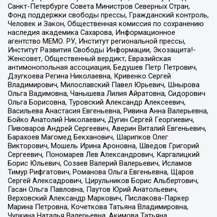
Санкт-Петербурге Совета Министров Северных Стран,
Фонд поддержки свободы прессы, Гражданский контроль,
Человек и Закон, Общественная комиссия по сохранению
наследия академика Сахарова, Информационное
агентство МЕМО. РУ, Институт региональной прессы,
Институт Развития Свободы Информации, Экозащита!-
Женсовет, Общественный вердикт, Евразийская
антимонопольная ассоциация, Бедушев Петр Петрович,
Дзугкоева Регина Николаевна, Кривенко Сергей
Владимирович, Милославский Павел Юрьевич, Шнырова
Ольга Вадимовна, Чанышева Лилия Айратовна, Сидорович
Ольга Борисовна, Туровский Александр Алексеевич,
Васильева Анастасия Евгеньевна, Ривина Анна Валерьевна,
Бойко Анатолий Николаевич, Дугин Сергей Георгиевич,
Пивоваров Андрей Сергеевич, Аверин Виталий Евгеньевич,
Барахоев Магомед Бекханович, Шарипков Олег
Викторович, Мошель Ирина Ароновна, Шведов Григорий
Сергеевич, Пономарев Лев Александрович, Каргалицкий
Борис Юльевич, Созаев Валерий Валерьевич, Исламов
Тимур Рифгатович, Романова Ольга Евгеньевна, Щаров
Сергей Алексадрович, Цирульников Борис Альбертович,
Гасан Ольга Павловна, Паутов Юрий Анатольевич,
Верховский Александр Маркович, Пислакова-Паркер
Марина Петровна, Кочеткова Татьяна Владимировна,
Чуркина Наталья Валерьевна, Акимова Татьяна