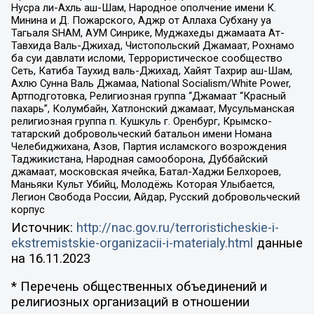
Нусра ли-Ахль аш-Шам, Народное ополчение имени К.
Минина и Д. Пожарского, Аджр от Аллаха Субхану уа
Тагьаля SHAM, АУМ Синрике, Муджахеды джамаата Ат-
Тавхида Валь-Джихад, Чистопольский Джамаат, Рохнамо
ба суи давлати исломи, Террористическое сообщество
Сеть, Катиба Таухид валь-Джихад, Хайят Тахрир аш-Шам,
Ахлю Сунна Валь Джамаа, National Socialism/White Power,
Артподготовка, Религиозная группа “Джамаат “Красный
пахарь”, Колумбайн, Хатлонский джамаат, Мусульманская
религиозная группа п. Кушкуль г. Оренбург, Крымско-
татарский добровольческий батальон имени Номана
Челебиджихана, Азов, Партия исламского возрождения
Таджикистана, Народная самооборона, Дуббайский
джамаат, московская ячейка, Батал-Хаджи Белхороев,
Маньяки Культ Убийц, Молодёжь Которая Улыбается,
Легион Свобода России, Айдар, Русский добровольческий
корпус
Источник:
http://nac.gov.ru/terroristicheskie-i-
ekstremistskie-organizacii-i-materialy.html
данные
на
16.11.2023
* Перечень общественных объединений и
религиозных организаций в отношении