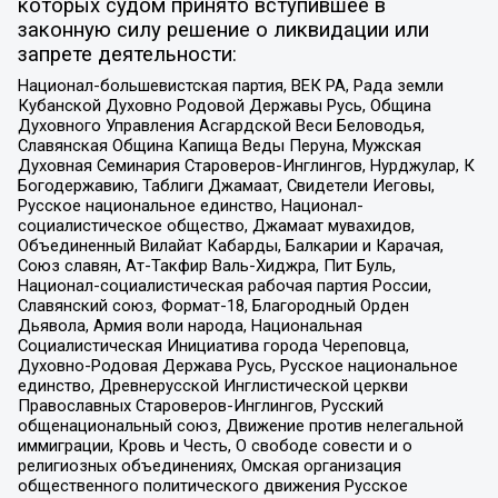
которых судом принято вступившее в
законную силу решение о ликвидации или
запрете деятельности:
Национал-большевистская партия, ВЕК РА, Рада земли
Кубанской Духовно Родовой Державы Русь, Община
Духовного Управления Асгардской Веси Беловодья,
Славянская Община Капища Веды Перуна, Мужская
Духовная Семинария Староверов-Инглингов, Нурджулар, К
Богодержавию, Таблиги Джамаат, Свидетели Иеговы,
Русское национальное единство, Национал-
социалистическое общество, Джамаат мувахидов,
Объединенный Вилайат Кабарды, Балкарии и Карачая,
Союз славян, Ат-Такфир Валь-Хиджра, Пит Буль,
Национал-социалистическая рабочая партия России,
Славянский союз, Формат-18, Благородный Орден
Дьявола, Армия воли народа, Национальная
Социалистическая Инициатива города Череповца,
Духовно-Родовая Держава Русь, Русское национальное
единство, Древнерусской Инглистической церкви
Православных Староверов-Инглингов, Русский
общенациональный союз, Движение против нелегальной
иммиграции, Кровь и Честь, О свободе совести и о
религиозных объединениях, Омская организация
общественного политического движения Русское