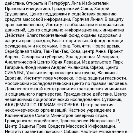
действие, Открытый Петербург, Лига Избирателей,
Правовая инициатива, Гражданский Союз, Хасдей
Ерушалаим, Центр поддержки и содействия развитию
средств массовой информации, Горячая Линия, В защиту
прав заключенных, Институт глобализации и социальных
движений, Центр социально-информационных инициатив
Действие, Благотворительный фонд охраны здоровья и
защиты прав граждан, Благотворительный фонд помощи
осужденным и их семьям, Фонд Тольятти, Новое время,
Серебряная тайга, Так-Так-Так, Сова, центр Анна, Проект
Апрель, Самарская губерния, Эра здоровья, Мемориал,
Аналитический Центр Юрия Левады, Издательство Парк
Гагарина, Фонд имени Андрея Рылькова, Сфера, Центр
СИБАЛЬТ, Уральская правозащитная группа, Женщины
Евразии, Институт прав человека, Фонд защиты гласности,
Российский исследовательский центр по правам человека,
Дальневосточный центр развития гражданских инициатив
и социального партнерства, Гражданское действие, Центр
независимых социологических исследований, Сутяжник,
АКАДЕМИЯ ПО ПРАВАМ ЧЕЛОВЕКА, Центр развития
некоммерческих организаций, Частное учреждение в
Калининграде Совета Министров северных стран,
Гражданское содействие, Трансперенси Интернешнл-Р,
Центр Защиты Прав Средств Массовой Информации,
Институт развития прессы - Сибирь, Частное учреждение в