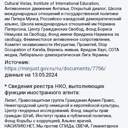
Cultural Vistas, Institute of International Education,
Антивоенное движение Антальи, Открытый диалог, Школа
международных отношений и государственной политики
им Питера Мунка, Российско-канадский демократический
альянс, Школа международных отношений им Нормана
Патерсона, Центр Гражданских Свобод, Фонд Бориса
Немцова за Свободу, Фонд имени Фридриха Науманна за
свободу, Феминистское антивоенное сопротивление,
Комитет независимости Ингушетии, Прометей, Stop
Occupation of Karelia, Вернись живым, Фридом Хаус, СОТА
медиа, Либерально-демократическая Лига Украины
Источник:
https://minjust.gov.ru/ru/documents/7756/
данные на
13.05.2024
* Сведения реестра НКО, выполняющих
функции иностранного агента:
Лилит, Правозащитная группа Гражданин.Армия.Право,
Нижегородский центр немецкой и европейской культуры,
Центр гендерных исследований, Фонд защиты прав
граждан Штаб, Институт права и публичной политики,
Фонд борьбы с коррупцией, Альянс врачей,
НАСИЛИЮ.НЕТ, Мы против СПИДа, СВЕЧА, Гуманитарное