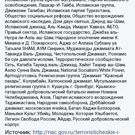
освобождения, Лашкар-И-Тайба, Исламская группа,
Движение Талибан, Исламская партия Туркестана,
Общество социальных реформ, Общество возрождения
исламского наследия, Дом двух святых, Джунд аш-Шам,
Исламский джихад, Аль-Каида, Имарат Кавказ, АБТО,
Правый сектор, Исламское государство, Джабха аль-
Нусра ли-Ахль аш-Шам, Народное ополчение имени К.
Минина и Д. Пожарского, Аджр от Аллаха Субхану уа
Тагьаля SHAM, АУМ Синрике, Муджахеды джамаата Ат-
Тавхида Валь-Джихад, Чистопольский Джамаат, Рохнамо
ба суи давлати исломи, Террористическое сообщество
Сеть, Катиба Таухид валь-Джихад, Хайят Тахрир аш-Шам,
Ахлю Сунна Валь Джамаа, National Socialism/White Power,
Артподготовка, Религиозная группа “Джамаат “Красный
пахарь”, Колумбайн, Хатлонский джамаат, Мусульманская
религиозная группа п. Кушкуль г. Оренбург, Крымско-
татарский добровольческий батальон имени Номана
Челебиджихана, Азов, Партия исламского возрождения
Таджикистана, Народная самооборона, Дуббайский
джамаат, московская ячейка, Батал-Хаджи Белхороев,
Маньяки Культ Убийц, Молодёжь Которая Улыбается,
Легион Свобода России, Айдар, Русский добровольческий
корпус
Источник:
http://nac.gov.ru/terroristicheskie-i-