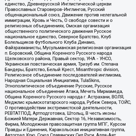
единство, Древнерусской Инглистической церкви
Православных Староверов-Инглингов, Русский
общенациональный союз, Движение против нелегальной
иммиграции, Кровь и Честь, О свободе совести и о
религиозных объединениях, Омская организация
общественного политического движения Русское
национальное единство, Северное Братство, Клуб
Болельщиков Футбольного Клуба Динамо,
Файзрахманисты, Мусульманская религиозная организация
п. Боровский, Община Коренного Русского народа
Щелковского района, Правый сектор, УНА - УНСО,
Украинская повстанческая армия, Тризуб им. Степана
Бандеры, Братство, Белый Крест, Misanthropic division,
Религиозное объединение последователей инглиизма,
Народная Социальная Инициатива, TulaSkins,
Этнополитическое объединение Русские, Русское
национальное объединение Атака, Мечеть Мирмамеда,
Община Коренного Русского народа г. Астрахани, ВОЛЯ,
Меджлис крымскотатарского народа, Рубеж Севера, ТОЙС,
О противодействии экстремистской деятельности,
РЕВТАТПОД, Артподготовка, Штольц, В честь иконы
Божией Матери Державная, Сектор 16, Независимость,
Фирма, Молодежная правозащитная группа МПГ, Курсом
Правды и Единения, Каракольская инициативная группа,
Автоград Крю, Союз Славянских Сил Руси, Алля-Аят,