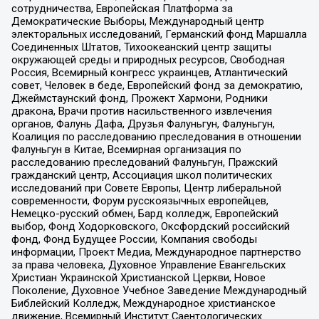
сотрудничества, Европейская Платформа за
Демократические Выборы, Международный центр
электоральных исследований, Германский фонд Маршалла
Соединенных Штатов, Тихоокеанский центр защиты
окружающей среды и природных ресурсов, Свободная
Россия, Всемирный конгресс украинцев, Атлантический
совет, Человек в беде, Европейский фонд за демократию,
Джеймстаунский фонд, Прожект Хармони, Родники
дракона, Врачи против насильственного извлечения
органов, Фалунь Дафа, Друзья Фалуньгун, Фалуньгун,
Коалиция по расследованию преследования в отношении
Фалуньгун в Китае, Всемирная организация по
расследованию преследований Фалуньгун, Пражский
гражданский центр, Ассоциация школ политических
исследований при Совете Европы, Центр либеральной
современности, Форум русскоязычных европейцев,
Немецко-русский обмен, Бард колледж, Европейский
выбор, Фонд Ходорковского, Оксфордский российский
фонд, Фонд Будущее России, Компания свободы
информации, Проект Медиа, Международное партнерство
за права человека, Духовное Управление Евангельских
Христиан Украинской Христианской Церкви, Новое
Поколение, Духовное Учебное Заведение Международный
Библейский Колледж, Международное христианское
движение, Всемирный Институт Саентологических