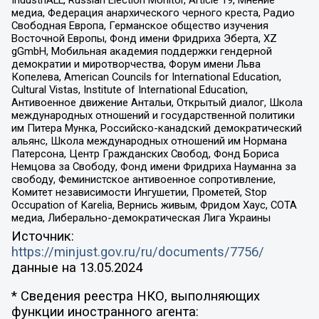
медиа, Федерация анархического черного креста, Радио
Свободная Европа, Германское общество изучения
Восточной Европы, Фонд имени Фридриха Эберта, XZ
gGmbH, Мобильная академия поддержки гендерной
демократии и миротворчества, Форум имени Льва
Копелева, American Councils for International Education,
Cultural Vistas, Institute of International Education,
Антивоенное движение Антальи, Открытый диалог, Школа
международных отношений и государственной политики
им Питера Мунка, Российско-канадский демократический
альянс, Школа международных отношений им Нормана
Патерсона, Центр Гражданских Свобод, Фонд Бориса
Немцова за Свободу, Фонд имени Фридриха Науманна за
свободу, Феминистское антивоенное сопротивление,
Комитет независимости Ингушетии, Прометей, Stop
Occupation of Karelia, Вернись живым, Фридом Хаус, СОТА
медиа, Либерально-демократическая Лига Украины
Источник:
https://minjust.gov.ru/ru/documents/7756/
данные на
13.05.2024
* Сведения реестра НКО, выполняющих
функции иностранного агента: