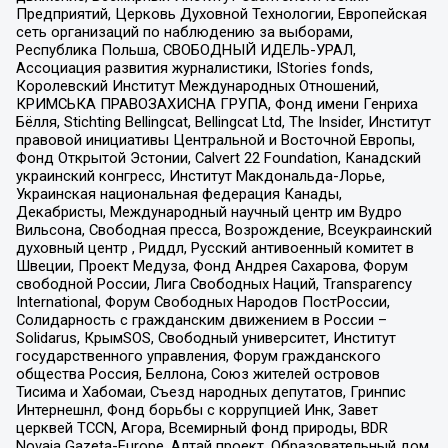
Предприятий, Церковь Духовной Технологии, Европейская
сеть организаций по наблюдению за выборами,
Республика Польша, СВОБОДНЫЙ ИДЕЛЬ-УРАЛ,
Ассоциация развития журналистики, IStories fonds,
Королевский Институт Международных Отношений,
КРИМСЬКА ПРАВОЗАХИСНА ГРУПА, Фонд имени Генриха
Бёлля, Stichting Bellingcat, Bellingcat Ltd, The Insider, Институт
правовой инициативы Центральной и Восточной Европы,
Фонд Открытой Эстонии, Calvert 22 Foundation, Канадский
украинский конгресс, Институт Макдональда-Лорье,
Украинская национальная федерация Канады,
Декабристы, Международный научный центр им Вудро
Вильсона, Свободная пресса, Возрождение, Всеукраинский
духовный центр , Риддл, Русский антивоенный комитет в
Швеции, Проект Медуза, Фонд Андрея Сахарова, Форум
свободной России, Лига Свободных Наций, Transparеncy
International, Форум Свободных Народов ПостРоссии,
Солидарность с гражданским движением в России –
Solidarus, КрымSOS, Свободный университет, Институт
государственного управления, Форум гражданского
общества Россия, Беллона, Союз жителей островов
Тисима и Хабомаи, Съезд народных депутатов, Гринпис
Интернешнл, Фонд борьбы с коррупцией Инк, Завет
церквей TCCN, Агора, Всемирный фонд природы, BDR
Novaja Gazeta-Europe, Алтай проект, Образовательный дом