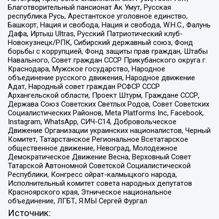
Благотворительный пансионат Ак Умут, Русская
республика Русь, Арестантское уголовное единство,
Башкорт, Нация и свобода, Нация и свобода, W.H.С., Фалунь
Дафа, Иртыш Ultras, Русский Патриотический клуб-
Новокузнецк/РПК, Сибирский державный союз, Фонд
борьбы с коррупцией, Фонд защиты прав граждан, Штабы
Навального, Совет граждан СССР Прикубанского округа г.
Краснодара, Мужское государство, Народное
объединение русского движения, Народное движение
Адат, Народный совет граждан РСФСР СССР
Архангельской области, Проект Штурм, Граждане СССР,
Держава Союз Советских Светлых Родов, Совет Советских
Социалистических Районов, Meta Platforms Inc, Facebook,
Instagram, WhatsApp, СИЧ-С14, Добровольческое
Движение Организации украинских националистов, Черный
Комитет, Татарстанское Региональное Всетатарское
общественное движение, Невоград, Молодежное
Демократическое Движение Весна, Верховный Совет
Татарской Автономной Советской Социалистической
Республики, Конгресс ойрат-калмыцкого народа,
Исполнительный комитет совета народных депутатов
Красноярского края, Этническое национальное
объединение, ЛГБТ, Я.МЫ Сергей Фургал
Источник: