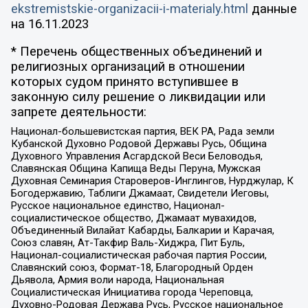
ekstremistskie-organizacii-i-materialy.html
данные
на
16.11.2023
* Перечень общественных объединений и
религиозных организаций в отношении
которых судом принято вступившее в
законную силу решение о ликвидации или
запрете деятельности:
Национал-большевистская партия, ВЕК РА, Рада земли
Кубанской Духовно Родовой Державы Русь, Община
Духовного Управления Асгардской Веси Беловодья,
Славянская Община Капища Веды Перуна, Мужская
Духовная Семинария Староверов-Инглингов, Нурджулар, К
Богодержавию, Таблиги Джамаат, Свидетели Иеговы,
Русское национальное единство, Национал-
социалистическое общество, Джамаат мувахидов,
Объединенный Вилайат Кабарды, Балкарии и Карачая,
Союз славян, Ат-Такфир Валь-Хиджра, Пит Буль,
Национал-социалистическая рабочая партия России,
Славянский союз, Формат-18, Благородный Орден
Дьявола, Армия воли народа, Национальная
Социалистическая Инициатива города Череповца,
Духовно-Родовая Держава Русь, Русское национальное