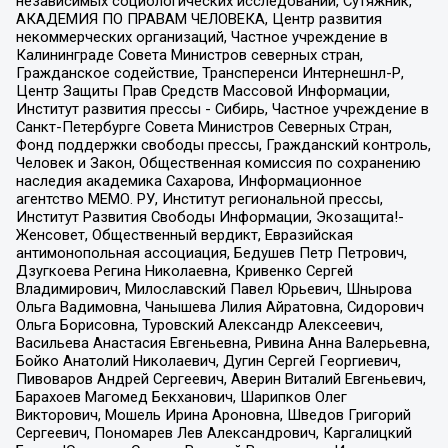
независимых социологических исследований, Сутяжник,
АКАДЕМИЯ ПО ПРАВАМ ЧЕЛОВЕКА, Центр развития
некоммерческих организаций, Частное учреждение в
Калининграде Совета Министров северных стран,
Гражданское содействие, Трансперенси Интернешнл-Р,
Центр Защиты Прав Средств Массовой Информации,
Институт развития прессы - Сибирь, Частное учреждение в
Санкт-Петербурге Совета Министров Северных Стран,
Фонд поддержки свободы прессы, Гражданский контроль,
Человек и Закон, Общественная комиссия по сохранению
наследия академика Сахарова, Информационное
агентство МЕМО. РУ, Институт региональной прессы,
Институт Развития Свободы Информации, Экозащита!-
Женсовет, Общественный вердикт, Евразийская
антимонопольная ассоциация, Бедушев Петр Петрович,
Дзугкоева Регина Николаевна, Кривенко Сергей
Владимирович, Милославский Павел Юрьевич, Шнырова
Ольга Вадимовна, Чанышева Лилия Айратовна, Сидорович
Ольга Борисовна, Туровский Александр Алексеевич,
Васильева Анастасия Евгеньевна, Ривина Анна Валерьевна,
Бойко Анатолий Николаевич, Дугин Сергей Георгиевич,
Пивоваров Андрей Сергеевич, Аверин Виталий Евгеньевич,
Барахоев Магомед Бекханович, Шарипков Олег
Викторович, Мошель Ирина Ароновна, Шведов Григорий
Сергеевич, Пономарев Лев Александрович, Каргалицкий