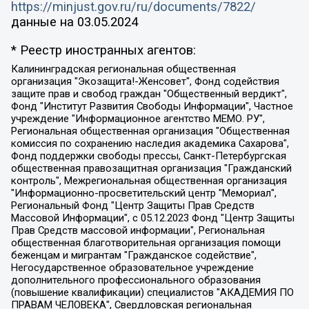
https://minjust.gov.ru/ru/documents/7822/
данные на
03.05.2024
* Реестр иностранных агентов:
Калининградская региональная общественная организация "Экозащита!-Женсовет", Фонд содействия защите прав и свобод граждан "Общественный вердикт", Фонд "Институт Развития Свободы Информации", Частное учреждение "Информационное агентство МЕМО. РУ", Региональная общественная организация "Общественная комиссия по сохранению наследия академика Сахарова", Фонд поддержки свободы прессы, Санкт-Петербургская общественная правозащитная организация "Гражданский контроль", Межрегиональная общественная организация "Информационно-просветительский центр "Мемориал", Региональный Фонд "Центр Защиты Прав Средств Массовой Информации", с 05.12.2023 Фонд "Центр Защиты Прав Средств массовой информации", Региональная общественная благотворительная организация помощи беженцам и мигрантам "Гражданское содействие", Негосударственное образовательное учреждение дополнительного профессионального образования (повышение квалификации) специалистов "АКАДЕМИЯ ПО ПРАВАМ ЧЕЛОВЕКА", Свердловская региональная общественная организация "Сутяжник", Автономная некоммерческая организация "Центр независимых социологических исследований", Союз общественных объединений "Российский исследовательский центр по правам человека", Региональное общественное учреждение научно-информационный центр "МЕМОРИАЛ", Некоммерческая организация "Фонд защиты гласности", Автономная некоммерческая организация "Институт прав человека", Городская общественная организация "Екатеринбургское общество "МЕМОРИАЛ", Городская общественная организация "Рязанское историко-просветительское и правозащитное общество "Мемориал" (Рязанский Мемориал), Челябинский региональный орган общественной самодеятельности – женское общественное объединение "Женщины Евразии", Челябинский региональный орган общественной самодеятельности "Уральская правозащитная группа", Фонд содействия защите здоровья и социальной справедливости имени Андрея Рылькова, Автономная Некоммерческая Организация "Аналитический Центр Юрия Левады", Автономная некоммерческая организация социальной поддержки населения "Проект Апрель", Региональная общественная организация помощи женщинам и детям, находящимся в кризисной ситуации "Информационно-методический центр "Анна", Фонд содействия развитию массовых коммуникаций и правовому просвещению "Так-так-Так", Фонд содействия устойчивому развитию "Серебряная тайга", Свердловский региональный общественный фонд социальных проектов "Новое время", "Idel.Реалии", Кавказ.Реалии, Крым.Реалии, Телеканал Настоящее Время, Татаро-башкирская служба Радио Свобода (Azatliq Radiosi), Радио Свободная Европа/Радио Свобода (PCE/PC), "Сибирь.Реалии", "Фактограф", Благотворительный фонд помощи осужденным и их семьям, Автономная некоммерческая организация "Институт глобализации и социальных движений", Фонд "В защиту прав заключенных", Частное учреждение "Центр поддержки и содействия развитию средств массовой информации", Пензенский региональный общественный благотворительный фонд "Гражданский союз", "Север.Реалии", Некоммерческая организация Фонд "Правовая инициатива", Общество с ограниченной ответственностью "Радио Свободная Европа/Радио Свобода", Чешское информационное агентство "MEDIUM-ORIENT", Красноярская региональная общественная организация "Мы против СПИДа", Камалягин Денис Николаевич, Маркелов Сергей Евгеньевич, Пономарев Лев Александрович, Савицкая Людмила Алексеевна, Автономная некоммерческая организация "Центр по работе с проблемой насилия "НАСИЛИЮ.НЕТ", Межрегиональный профессиональный союз работников здравоохранения "Альянс врачей", Юридическое лицо, зарегистрированное в Латвийской Республике, SIA "Medusa Project" (регистрационный номер 40103797863, дата регистрации 10.06.2014), Некоммерческая организация "Фонд по борьбе с коррупцией", Автономная некоммерческая организация "Институт права и публичной политики", Баданин Роман Сергеевич, Гликин Максим Александрович, Железнова Мария Михайловна, Лукьянова Юлия Сергеевна, Маетная Елизавета Витальевна, Маняхин Петр Борисович, Чуракова Ольга Владимировна, Ярош Юлия Петровна, Юридическое лицо "The Insider SIA", зарегистрированное в Риге, Латвийская Республика (дата регистрации 26.06.2015), являющееся администратором доменного имени интернет-издания "The Insider SIA", https://theins.ru, Постернак Алексей Евгеньевич, Рубин Михаил Аркадьевич, Анин Роман Александрович, Юридическое лицо Istories fonds, зарегистрированное в Латвийской Республике (регистрационный номер 50008295751, дата регистрации 24.02.2020), Великовский Дмитрий Александрович, Долинина Ирина Николаевна, Мароховская Алеся Алексеевна, Шлейнов Роман Юрьевич, Шмагун Олеся Валентиновна, Общество с ограниченной ответственностью "Альтаир 2021", Общество с ограниченной ответственностью "Вега 2021", Общество с ограниченной ответственностью "Главный редактор 2021", Общество с ограниченной ответственностью "Ромашки монолит", Важенков Артем Валерьевич, Ивановская областная общественная организация "Центр гендерных исследований", Гурман Юрий Альбертович, Медиапроект "ОВД-Инфо", Егоров Владимир Владимирович, Жилинский Владимир Александрович, Общество с ограниченной ответственностью "ЗП", Иванова София Юрьевна, Карезина Инна Павловна, Кильтау Екатерина Викторовна, Петров Алексей Викторович, Пискунов Сергей Евгеньевич, Смирнов Сергей Сергеевич, Тихонов Михаил Сергеевич, Общество с ограниченной ответственностью "ЖУРНАЛИСТ-ИНОСТРАННЫЙ АГЕНТ", Арапова Галина Юрьевна, Вольтская Татьяна Анатольевна, Американская компания "Mason G.E.S. Anonymous Foundation" (США), являющаяся владельцем интернет-издания https://mnews.world/, Компания "Stichting Bellingcat", зарегистрированная в Нидерландах (дата регистрации 11.07.2018), Захаров Андрей Вячеславович, Клепиковская Екатерина Дмитриевна, Общество с ограниченной ответственностью "МЕМО", Перл Роман Александрович, Симонов Евгений Алексеевич, Соловьева Елена Анатольевна, Сотников Даниил Владимирович, Сурначева Елизавета Дмитриевна, Автономная некоммерческая организация по защите прав человека и информированию населения "Якутия – Наше Мнение", Общество с ограниченной ответственностью "Москоу диджитал медиа", с 26.01.2023 Общество с ограниченной ответственностью "Чайка Белые сады", Ветошкина Валерия Валерьевна, Заговора Максим Александрович, Межрегиональное общественное движение "Российская ЛГБТ - сеть", Оленичев Максим Владимирович, Павлов Иван Юрьевич, Скворцова Елена Сергеевна, Общество с ограниченной ответственностью "Как бы инагент", Кочетков Игорь Викторович, Общество с ограниченной ответственностью "Честные выборы", Еланчик Олег Александрович, Общество с ограниченной ответственностью "Нобелевский призыв", Гималова Регина Эмилевна, Григорьев Андрей Валерьевич, Григорьева Алина Александровна, Ассоциация по содействию защите прав призывников, альтернативнослужащих и военнослужащих "Правозащитная группа "Гражданин.Армия.Право", Хисамова Регина Фаритовна, Автономная некоммерческая организация по реализации социально-правовых программ "Лилит", Дальневосточное общественное движение "Маяк", Санкт-Петербургская ЛГБТ-инициативная группа "Выход", Инициативная группа ЛГБТ+ "Реверс", Алексеев Андрей Викторович, Бекбулатова Таисия Львовна, Беляев Иван Михайлович, Владыкина Елена Сергеевна, Гельман Марат Александрович, Никульшина Вероника Юрьевна, Толоконникова Надежда Андреевна, Шендерович Виктор Анатольевич, Общество с ограниченной ответственностью "Данное сообщение", Общество с ограниченной ответственностью Издательский дом "Новая глава", Айнбиндер Александра Александровна, Московский комьюнити-центр для ЛГБТ+инициатив, Благотворительный фонд развития филантропии, Deutsche Welle (Германия, Kurt-Schumacher-Strasse 3, 53113 Bonn), Борзунова Мария Михайловна, Воробьев Виктор Викторович, Голубева Анна Львовна, Константинова Алла Михайловна, Малкова Ирина Владимировна, Мурадов Мурад Абдулгалимович, Осетинская Елизавета Николаевна, Понасенков Евгений Николаевич, Ганапольский Матвей Юрьевич, Киселев Евгений Алексеевич, Борухович Ирина Григорьевна, Дремин Иван Тимофеевич, Дубровский Дмитрий Викторович, Красноярская региональная общественная организация поддержки и развития альтернативных образовательных технологий и межкультурных коммуникаций "ИНТЕРРА", Маяковская Екатерина Алексеевна, Фейгин Марк Захарович, Филимонов Андрей Викторович, Дзугкоева Регина Николаевна, Доброхотов Роман Александрович, Дудь Юрий Александрович, Елкин Сергей Владимирович, Кругликов Кирилл Игоревич, Сабунаева Мария Леонидовна, Семенов Алексей Владимирович, Шаинян Карен Багратович, Шульман Екатерина Михайловна, Асафьев Артур Валерьевич, Вахштайн Виктор Семенович, Венедиктов Алексей Алексеевич, Лушникова Екатерина Евгеньевна, Волков Леонид Михайлович, Невзоров Александр Глебович, Пархоменко Сергей Борисович, Сироткин Ярослав Николаевич, Кара-Мурза Владимир Владимирович, Баранова Наталья Владимировна, Гозман Леонид Яковлевич, Кагарлицкий Борис Юльевич, Климарев Михаил Валерьевич, Милов Владимир Станиславович, Автономная некоммерческая организация Краснодарский центр современного искусства "Типография", Моргенштерн Алишер Тагирович, Соболь Любовь Эдуардовна, Общество с ограниченной ответственностью "ЛИЗА НОРМ", Каспаров Гарри Кимович, Ходорковский Михаил Борисович, Общество с ограниченной ответственностью "Апрельские тезисы", Данилович Ирина Брониславовна, Кашин Олег Владимирович, Петров Николай Владимирович, Пивоваров Алексей Владимирович, Соколов Михаил Владимирович, Цветкова Юлия Владимировна, Чичваркин Евгений Александрович, Комитет против пыток/Команда против пыток, Общество с ограниченной ответственностью "Первый научный", Общество с ограниченной ответственностью "Вертолет и ко", Белоцерковская Вероника Борисовна, Кац Максим Евгеньевич, Лазарева Татьяна Юрьевна, Шаведдинов Руслан Табризович, Яшин Илья Валерьевич, Общество с ограниченной ответственностью "Иноагент ААВ", Алешковский Дмитрий Петрович, Альбац Евгения Марковна, Быков Дмитрий Львович, Галямина Юлия Евгеньевна, Лойко Сергей Леонидович, Мартынов Кирилл Константинович, Медведев Сергей Александрович, Крашенинников Федор Геннадиевич, Гордеева Катерина Вл