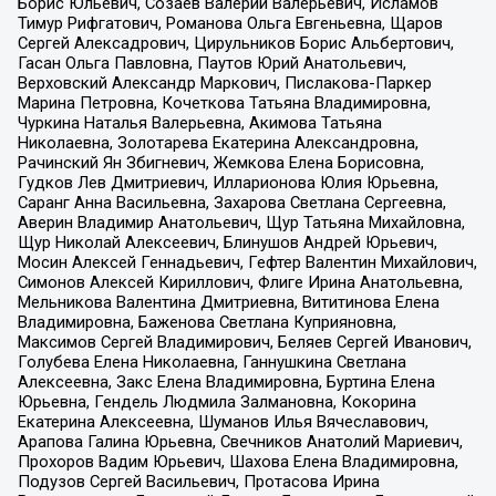
Борис Юльевич, Созаев Валерий Валерьевич, Исламов
Тимур Рифгатович, Романова Ольга Евгеньевна, Щаров
Сергей Алексадрович, Цирульников Борис Альбертович,
Гасан Ольга Павловна, Паутов Юрий Анатольевич,
Верховский Александр Маркович, Пислакова-Паркер
Марина Петровна, Кочеткова Татьяна Владимировна,
Чуркина Наталья Валерьевна, Акимова Татьяна
Николаевна, Золотарева Екатерина Александровна,
Рачинский Ян Збигневич, Жемкова Елена Борисовна,
Гудков Лев Дмитриевич, Илларионова Юлия Юрьевна,
Саранг Анна Васильевна, Захарова Светлана Сергеевна,
Аверин Владимир Анатольевич, Щур Татьяна Михайловна,
Щур Николай Алексеевич, Блинушов Андрей Юрьевич,
Мосин Алексей Геннадьевич, Гефтер Валентин Михайлович,
Симонов Алексей Кириллович, Флиге Ирина Анатольевна,
Мельникова Валентина Дмитриевна, Вититинова Елена
Владимировна, Баженова Светлана Куприяновна,
Максимов Сергей Владимирович, Беляев Сергей Иванович,
Голубева Елена Николаевна, Ганнушкина Светлана
Алексеевна, Закс Елена Владимировна, Буртина Елена
Юрьевна, Гендель Людмила Залмановна, Кокорина
Екатерина Алексеевна, Шуманов Илья Вячеславович,
Арапова Галина Юрьевна, Свечников Анатолий Мариевич,
Прохоров Вадим Юрьевич, Шахова Елена Владимировна,
Подузов Сергей Васильевич, Протасова Ирина