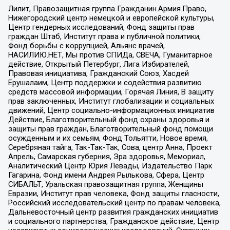
Лилит, Правозащитная группа Гражданин.Армия.Право,
Нижегородский центр немецкой и европейской культуры,
Центр гендерных исследований, Фонд защиты прав
граждан Штаб, Институт права и публичной политики,
Фонд борьбы с коррупцией, Альянс врачей,
НАСИЛИЮ.НЕТ, Мы против СПИДа, СВЕЧА, Гуманитарное
действие, Открытый Петербург, Лига Избирателей,
Правовая инициатива, Гражданский Союз, Хасдей
Ерушалаим, Центр поддержки и содействия развитию
средств массовой информации, Горячая Линия, В защиту
прав заключенных, Институт глобализации и социальных
движений, Центр социально-информационных инициатив
Действие, Благотворительный фонд охраны здоровья и
защиты прав граждан, Благотворительный фонд помощи
осужденным и их семьям, Фонд Тольятти, Новое время,
Серебряная тайга, Так-Так-Так, Сова, центр Анна, Проект
Апрель, Самарская губерния, Эра здоровья, Мемориал,
Аналитический Центр Юрия Левады, Издательство Парк
Гагарина, Фонд имени Андрея Рылькова, Сфера, Центр
СИБАЛЬТ, Уральская правозащитная группа, Женщины
Евразии, Институт прав человека, Фонд защиты гласности,
Российский исследовательский центр по правам человека,
Дальневосточный центр развития гражданских инициатив
и социального партнерства, Гражданское действие, Центр