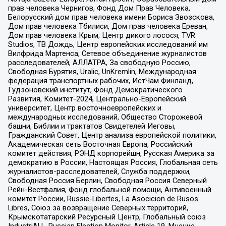
прав человека Чернигов, Фонд Дом Прав Человека,
Белорусский дом прав человека имени Бориса Звозскова,
Дом прав человека Тбилиси, Дом прав человека Ереван,
Дом прав человека Крым, Центр дикого лосося, TVR
Studios, ТВ Дождь, Центр европейских исследований им
Вилфрида Мартенса, Сетевое объединение журналистов
расследователей, АЛЛАТРА, За свободную Россию,
Свободная Бурятия, Uralic, UnKremlin, Международная
федерация транспортных рабочих, ИстЧам Финланд,
Гудзоновский институт, Фонд Демократического
Развития, Комитет-2024, Центрально-Европейский
университет, Центр восточноевропейских и
международных исследований, Общество Сторожевой
башни, Библии и трактатов Свидетелей Иеговы,
Гражданский Совет, Центр анализа европейской политики,
Академическая сеть Восточная Европа, Российский
комитет действия, РЭНД корпорейшн, Русская Америка за
демократию в России, Настоящая Россия, Глобальная сеть
журналистов-расследователей, Служба поддержки,
Свободная Россия Берлин, Свободная Россия Северный
Рейн-Вестфалия, Фонд глобальной помощи, Антивоенный
комитет России, Russie-Libertes, La Asocicion de Rusos
Libres, Союз за возвращение Северных территорий,
Крымскотатарский Ресурсный Центр, Глобальный союз
IndustriALL, Russian Election Monitor, Article 19, Мнение