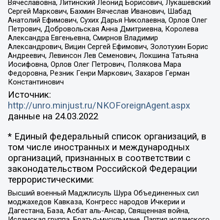
Вячеславовна, Литинский Леонид Борисович, Лукашевский
Сергей Маркович, Бахмин Вячеслав Иванович, Шабад
Анатолий Ефимович, Сухих Дарья Николаевна, Орлов Олег
Петрович, Добровольская Анна Дмитриевна, Королева
Александра Евгеньевна, Смирнов Владимир
Александрович, Вицин Сергей Ефимович, Золотухин Борис
Андреевич, Левинсон Лев Семенович, Локшина Татьяна
Иосифовна, Орлов Олег Петрович, Полякова Мара
Федоровна, Резник Генри Маркович, Захаров Герман
Константинович
Источник:
http://unro.minjust.ru/NKOForeignAgent.aspx
данные на
24.03.2022
* Единый федеральный список организаций, в
том числе иностранных и международных
организаций, признанных в соответствии с
законодательством Российской Федерации
террористическими:
Высший военный Маджлисуль Шура Объединенных сил
моджахедов Кавказа, Конгресс народов Ичкерии и
Дагестана, База, Асбат аль-Ансар, Священная война,
Исламская группа, Братья-мусульмане, Партия исламского