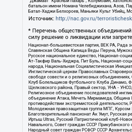
“Джамаат “Красный пахарь”, Колумбайн, Хатлонск
батальон имени Номана Челебиджихана, Азов, Па
Батал-Хаджи Белхороев, Маньяки Культ Убийц, М
Источник:
http://nac.gov.ru/terroristichesk
* Перечень общественных объединений 
силу решение о ликвидации или запрете
Национал-большевистская партия, ВЕК РА, Рада 
Славянская Община Капища Веды Перуна, Мужская
Русское национальное единство, Национал-социа
Ат-Такфир Валь-Хиджра, Пит Буль, Национал-соц
народа, Национальная Социалистическая Инициат
Инглистической церкви Православных Староверов
свободе совести и о религиозных объединениях,
Клуб Болельщиков Футбольного Клуба Динамо, Фа
Щелковского района, Правый сектор, УНА - УНСО, У
Религиозное объединение последователей инглии
объединение Атака, Мечеть Мирмамеда, Община К
противодействии экстремистской деятельности, 
Молодежная правозащитная группа МПГ, Курсом П
Благотворительный пансионат Ак Умут, Русская ре
Иртыш Ultras, Русский Патриотический клуб-Нов
Навального, Совет граждан СССР Прикубанского 
Народный совет граждан РСФСР СССР Архангельск