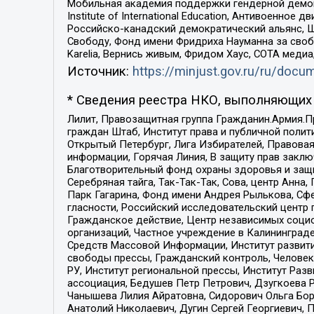
Мобильная академия поддержки гендерной демократи
Institute of International Education, Антивоенн
Российско-канадский демократический альянс, 
Свободу, Фонд имени Фридриха Науманна за свобо
Karelia, Вернись живым, Фридом Хаус, СОТА меди
Источник:
https://minjust.gov.ru/ru/doc
* Сведения реестра НКО, выполняющих 
Лилит, Правозащитная группа Гражданин.Армия.П
граждан Штаб, Институт права и публичной поли
Открытый Петербург, Лига Избирателей, Правова
информации, Горячая Линия, В защиту прав закл
Благотворительный фонд охраны здоровья и защи
Серебряная тайга, Так-Так-Так, Сова, центр Анн
Парк Гагарина, Фонд имени Андрея Рылькова, Сф
гласности, Российский исследовательский центр 
Гражданское действие, Центр независимых соци
организаций, Частное учреждение в Калининград
Средств Массовой Информации, Институт развити
свободы прессы, Гражданский контроль, Человек
РУ, Институт региональной прессы, Институт Ра
ассоциация, Бедушев Петр Петрович, Дзугкоева 
Чанышева Лилия Айратовна, Сидорович Ольга Бори
Анатолий Николаевич, Дугин Сергей Георгиевич, 