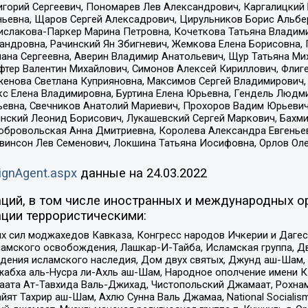
горий Сергеевич, Пономарев Лев Александрович, Каргалицкий 
ньевна, Щаров Сергей Алексадрович, Цирульников Борис Альбер
ислакова-Паркер Марина Петровна, Кочеткова Татьяна Владими
сандровна, Рачинский Ян Збигневич, Жемкова Елена Борисовна,
лана Сергеевна, Аверин Владимир Анатольевич, Щур Татьяна М
фтер Валентин Михайлович, Симонов Алексей Кириллович, Флиг
женова Светлана Куприяновна, Максимов Сергей Владимирович, 
кс Елена Владимировна, Буртина Елена Юрьевна, Гендель Людм
евна, Свечников Анатолий Мариевич, Прохоров Вадим Юрьевич
инский Леонид Борисович, Лукашевский Сергей Маркович, Бахм
Добровольская Анна Дмитриевна, Королева Александра Евгенье
евинсон Лев Семенович, Локшина Татьяна Иосифовна, Орлов Ол
ignAgent.aspx
данные на
24.03.2022
ций, в том числе иностранных и международных ор
ции террористическими:
ил моджахедов Кавказа, Конгресс народов Ичкерии и Дагеста
ламского освобождения, Лашкар-И-Тайба, Исламская группа, Дв
ения исламского наследия, Дом двух святых, Джунд аш-Шам, 
жабха аль-Нусра ли-Ахль аш-Шам, Народное ополчение имени К.
ата Ат-Тавхида Валь-Джихад, Чистопольский Джамаат, Рохнам
ят Тахрир аш-Шам, Ахлю Сунна Валь Джамаа, National Socialism