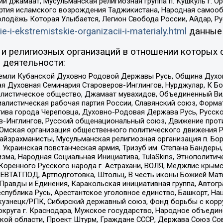
ий джамаат, Мусульманская религиозная группа п. Кушкуль г. 
ртия исламского возрождения Таджикистана, Народная самооб
олодёжь Которая Улыбается, Легион Свобода России, Айдар, Р
ie-i-ekstremistskie-organizacii-i-materialy.html
данные
и религиозных организаций в отношении которых 
 деятельности:
земли Кубанской Духовно Родовой Державы Русь, Община Духо
 Духовная Семинария Староверов-Инглингов, Нурджулар, К Бо
листическое общество, Джамаат мувахидов, Объединенный Вил
иалистическая рабочая партия России, Славянский союз, Форма
ива города Череповца, Духовно-Родовая Держава Русь, Русск
-Инглингов, Русский общенациональный союз, Движение против
 Омская организация общественного политического движения Р
йзрахманисты, Мусульманская религиозная организация п. Бо
краинская повстанческая армия, Тризуб им. Степана Бандеры, Бр
зма, Народная Социальная Инициатива, TulaSkins, Этнополитич
оренного Русского народа г. Астрахани, ВОЛЯ, Меджлис крымс
РЕВТАТПОД, Артподготовка, Штольц, В честь иконы Божией Мате
равды и Единения, Каракольская инициативная группа, Автогра
спублика Русь, Арестантское уголовное единство, Башкорт, Наци
окузнецк/РПК, Сибирский державный союз, Фонд борьбы с кор
округа г. Краснодара, Мужское государство, Народное объедин
ой области, Проект Штурм, Граждане СССР, Держава Союз Сов