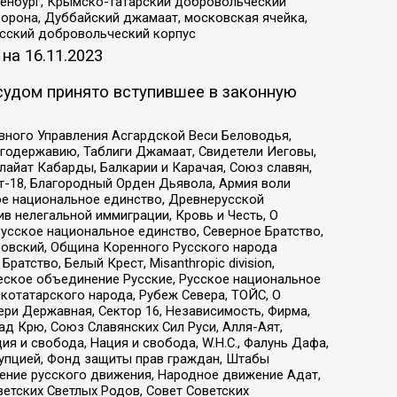
Оренбург, Крымско-татарский добровольческий
орона, Дуббайский джамаат, московская ячейка,
усский добровольческий корпус
 на
16.11.2023
судом принято вступившее в законную
вного Управления Асгардской Веси Беловодья,
годержавию, Таблиги Джамаат, Свидетели Иеговы,
айат Кабарды, Балкарии и Карачая, Союз славян,
т-18, Благородный Орден Дьявола, Армия воли
ое национальное единство, Древнерусской
 нелегальной иммиграции, Кровь и Честь, О
усское национальное единство, Северное Братство,
ровский, Община Коренного Русского народа
атство, Белый Крест, Misanthropic division,
еское объединение Русские, Русское национальное
котатарского народа, Рубеж Севера, ТОЙС, О
ри Державная, Сектор 16, Независимость, Фирма,
д Крю, Союз Славянских Сил Руси, Алля-Аят,
я и свобода, Нация и свобода, W.H.С., Фалунь Дафа,
рупцией, Фонд защиты прав граждан, Штабы
ение русского движения, Народное движение Адат,
етских Светлых Родов, Совет Советских