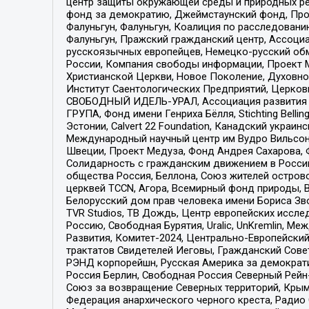
центр защиты окружающей среды и природных ресу
фонд за демократию, Джеймстаунский фонд, Прож
Фалуньгун, Фалуньгун, Коалиция по расследован
Фалуньгун, Пражский гражданский центр, Ассоци
русскоязычных европейцев, Немецко-русский об
России, Компания свободы информации, Проект М
Христианской Церкви, Новое Поколение, Духовн
Институт Саентологических Предприятий, Церков
СВОБОДНЫЙ ИДЕЛЬ-УРАЛ, Ассоциация развития ж
ГРУПА, Фонд имени Генриха Бёлля, Stichting Bellin
Эстонии, Calvert 22 Foundation, Канадский укра
Международный научный центр им Вудро Вильсона
Швеции, Проект Медуза, Фонд Андрея Сахарова, Ф
Солидарность с гражданским движением в России 
общества Россия, Беллона, Союз жителей острово
церквей TCCN, Агора, Всемирный фонд природы, B
Белорусский дом прав человека имени Бориса Зво
TVR Studios, ТВ Дождь, Центр европейских иссл
Россию, Свободная Бурятия, Uralic, UnKremlin, 
Развития, Комитет-2024, Центрально-Европейски
трактатов Свидетелей Иеговы, Гражданский Совет
РЭНД корпорейшн, Русская Америка за демократи
Россия Берлин, Свободная Россия Северный Рейн-В
Союз за возвращение Северных территорий, Крымско
Федерация анархического черного креста, Радио