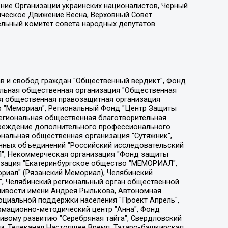
ение Организации украинских националистов, Черный
ическое Движение Весна, Верховный Совет
ельный комитет совета народных депутатов
ции социально-правовых программ "Лилит", Дальневосточное общественное движение "Маяк", Санкт-Петербургская ЛГБТ-инициативная группа "Выход", Инициативная группа ЛГБТ+ "Реверс", Алексеев Андрей Викторович, Бекбулатова Таисия Львовна, Беляев Иван Михайлович, Владыкина Елена Сергеевна, Гельман Марат Александрович, Никульшина Вероника Юрьевна, Толоконникова Надежда Андреевна, Шендерович Виктор Анатольевич, Общество с ограниченной ответственностью "Данное сообщение", Общество с ограниченной ответственностью Издательский дом "Новая глава", Айнбиндер Александра Александровна, Московский комьюнити-центр для ЛГБТ+инициатив, Благотворительный фонд развития филантропии, Deutsche Welle (Германия, Kurt-Schumacher-Strasse 3, 53113 Bonn), Борзунова Мария Михайловна, Воробьев Виктор Викторович, Голубева Анна Львовна, Константинова Алла Михайловна, Малкова Ирина Владимировна, Мурадов Мурад Абдулгалимович, Осетинская Елизавета Николаевна, Понасенков Евгений Николаевич, Ганапольский Матвей Юрьевич, Киселев Евгений Алексеевич, Борухович Ирина Григорьевна, Дремин Иван Тимофеевич, Дубровский Дмитрий Викторович, Красноярская региональная общественная организация поддержки и развития альтернативных образовательных технологий и межкультурных коммуникаций "ИНТЕРРА", Маяковская Екатерина Алексеевна, Фейгин Марк Захарович, Филимонов Андрей Викторович, Дзугкоева Регина Николаевна, Доброхотов Роман Александрович, Дудь Юрий Александрович, Елкин Сергей Владимирович, Кругликов Кирилл Игоревич, Сабунаева Мария Леонидовна, Семенов Алексей Владимирович, Шаинян Карен Багратович, Шульман Екатерина Михайловна, Асафьев Артур Валерьевич, Вахштайн Виктор Семенович, Венедиктов Алексей Алексеевич, Лушникова Екатерина Евгеньевна, Волков Леонид Михайлович, Невзоров Александр Глебович, Пархоменко Сергей Борисович, Сироткин Ярослав Николаевич, Кара-Мурза Владимир Владимирович, Баранова Наталья Владимировна, Гозман Леонид Яковлевич, Кагарлицкий Борис Юльевич, Климарев Михаил Валерьевич, Милов Владимир Станиславович, Автономная некоммерческая организация Краснодарский центр современного искусства "Типография", Моргенштерн Алишер Тагирович, Соболь Любовь Эдуардовна, Общество с ограниченной ответственностью "ЛИЗА НОРМ", Каспаров Гарри Кимович, Ходорковский Михаил Борисович, Общество с ограниченной ответственностью "Апрельские тезисы", Данилович Ирина Брониславовна, Кашин Олег Владимирович, Петров Николай Владимирович, Пивоваров Алексей Владимирович, Соколов Михаил Владимирович, Цветкова Юлия Владимировна, Чичваркин Евгений Александрович, Комитет против пыток/Команда против пыток, Общество с ограниченной ответственностью "Первый научный", Общество с ограниченной ответственностью "Вертолет и ко", Белоцерковская Вероника Борисовна, Кац Максим Евгеньевич, Лазарева Татьяна Юрьевна, Шаведдинов Руслан Табризович, Яшин Илья Валерьевич, Общество с ограниченной ответственностью "Иноагент ААВ", Алешковский Дмитрий Петрович, Альбац Евгения Марковна, Быков Дмитрий Львович, Галямина Юлия Евгеньевна, Лойко Сергей Леонидович, Мартынов Кирилл Константинович, Медведев Сергей Александрович, Крашенинников Федор Геннадиевич, Гордеева Катерина Вл