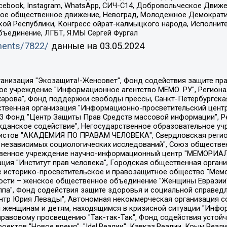
Facebook, Instagram, WhatsApp, СИЧ-С14, Добровольческое Движ
ское общественное движение, Невоград, Молодежное Демократ
ой Республики, Конгресс ойрат-калмыцкого народа, Исполнит
бъединение, ЛГБТ, Я.МЫ Сергей Фургал
uments/7822/
данные на
03.05.2024
Общество с ограниченной ответственностью "Радио Свободная Европа/Радио Свобода", Чешское информационное агентство "MEDIUM-ORIENT", Красноярская региональная общественная организация "Мы против СПИДа", Камалягин Денис Николаевич, Маркелов Сергей Евгеньевич, Пономарев Лев Александрович, Савицкая Людмила Алексеевна, Автономная некоммерческая организация "Центр по работе с проблемой насилия "НАСИЛИЮ.НЕТ", Межрегиональный профессиональный союз работников здравоохранения "Альянс врачей", Юридическое лицо, зарегистрированное в Латвийской Республике, SIA "Medusa Project" (регистрационный номер 40103797863, дата регистрации 10.06.2014), Некоммерческая организация "Фонд по борьбе с коррупцией", Автономная некоммерческая организация "Институт права и публичной политики", Баданин Роман Сергеевич, Гликин Максим Александрович, Железнова Мария Михайловна, Лукьянова Юлия Сергеевна, Маетная Елизавета Витальевна, Маняхин Петр Борисович, Чуракова Ольга Владимировна, Ярош Юлия Петровна, Юридическое лицо "The Insider SIA", зарегистрированное в Риге, Латвийская Республика (дата регистрации 26.06.2015), являющееся администратором доменного имени интернет-издания "The Insider SIA", https://theins.ru, Постернак Алексей Евгеньевич, Рубин Михаил Аркадьевич, Анин Роман Александрович, Юридическое лицо Istories fonds, зарегистрированное в Латвийской Республике (регистрационный номер 50008295751, дата регистрации 24.02.2020), Великовский Дмитрий Александрович, Долинина Ирина Николаевна, Мароховская Алеся Алексеевна, Шлейнов Роман Юрьевич, Шмагун Олеся Валентиновна, Общество с ограниченной ответственностью "Альтаир 2021", Общество с ограниченной ответственностью "Вега 2021", Общество с ограниченной ответственностью "Главный редактор 2021", Общество с ограниченной ответственностью "Ромашки монолит", Важенков Артем Валерьевич, Ивановская областная общественная организация "Центр гендерных исследований", Гурман Юрий Альбертович, Медиапроект "ОВД-Инфо", Егоров Владимир Владимирович, Жилинский Владимир Александрович, Общество с ограниченной ответственностью "ЗП", Иванова София Юрьевна, Карезина Инна Павловна, Кильтау Екатерина Викторовна, Петров Алексей Викторович, Пискунов Сергей Евгеньевич, Смирнов Сергей Сергеевич, Тихонов Михаил Сергеевич, Общество с ограниченной ответственностью "ЖУРНАЛИСТ-ИНОСТРАННЫЙ АГЕНТ", Арапова Галина Юрьевна, Вольтская Татьяна Анатольевна, Американская компания "Mason G.E.S. Anonymous Foundation" (США), являющаяся владельцем интернет-издания https://mnews.world/, Компания "Stichting Bellingcat", зарегистрированная в Нидерландах (дата регистрации 11.07.2018), Захаров Андрей Вячеславович, Клепиковская Екатерина Дмитриевна, Общество с ограниченной ответственностью "МЕМО", Перл Роман Александрович, Симонов Евгений Алексеевич, Соловьева Елена Анатольевна, Сотников Даниил Владимирович, Сурначева Елизавета Дмитриевна, Автономная некоммерческая организация по защите прав человека и информированию населения "Якутия – Наше Мнение", Общество с ограниченной ответственностью "Москоу диджитал медиа", с 26.01.2023 Общество с ограниченной ответственностью "Чайка Белые сады", Ветошкина Валерия Валерьевна, Заговора Максим Александрович, Межрегиональное общественное движение "Российская ЛГБТ - сеть", Оленичев Максим Владимирович, Павлов Иван Юрьевич, Скворцова Елена Сергеевна, Общество с ограниченной ответственностью "Как бы инагент", Кочетков Игорь Викторович, Общество с ограниченной ответственностью "Честные выборы", Еланчик Олег Александрович, Общество с ограниченной ответственностью "Нобелевский призыв", Гималова Регина Эмилевна, Григорьев Андрей Валерьевич, Григорьева Алина Александровна, Ассоциация по содействию защите прав призывников, альтернативнослужащих и военнослужащих "Правозащитная группа "Гражданин.Армия.Право", Хисамова Регина Фаритовна, Автономная некоммерческая организация по реализа