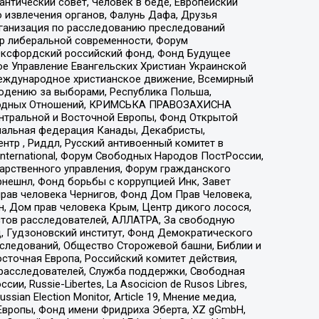
нтический совет, Человек в беде, Европейский
 извлечения органов, Фалунь Дафа, Друзья
рганизация по расследованию преследований
тр либеральной современности, Форум
 Оксфордский российский фонд, Фонд Будущее
е Управление Евангельских Христиан Украинской
еждународное христианское движение, Всемирный
людению за выборами, Республика Польша,
народных Отношений, КРИМСЬКА ПРАВОЗАХИСНА
ы Центральной и Восточной Европы, Фонд Открытой
иональная федерация Канады, Декабристы,
тр , Риддл, Русский антивоенный комитет в
nternational, Форум Свободных Народов ПостРоссии,
дарственного управления, Форум гражданского
рнешнл, Фонд борьбы с коррупцией Инк, Завет
прав человека Чернигов, Фонд Дом Прав Человека,
н, Дом прав человека Крым, Центр дикого лосося,
стов расследователей, АЛЛАТРА, За свободную
д, Гудзоновский институт, Фонд Демократического
сследований, Общество Сторожевой башни, Библии и
сточная Европа, Российский комитет действия,
-расследователей, Служба поддержки, Свободная
 Russie-Libertes, La Asocicion de Rusos Libres,
an Election Monitor, Article 19, Мнение медиа,
Европы, Фонд имени Фридриха Эберта, XZ gGmbH,