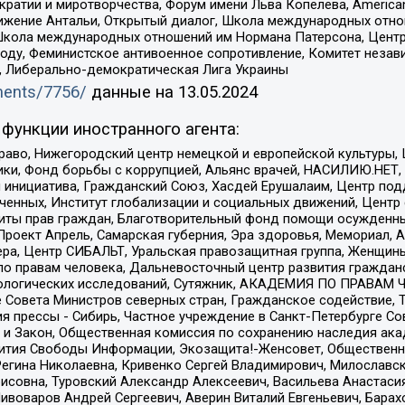
и и миротворчества, Форум имени Льва Копелева, American Counci
ое движение Антальи, Открытый диалог, Школа международных отн
Школа международных отношений им Нормана Патерсона, Центр
ду, Феминистское антивоенное сопротивление, Комитет независ
а, Либерально-демократическая Лига Украины
uments/7756/
данные на
13.05.2024
функции иностранного агента:
раво, Нижегородский центр немецкой и европейской культуры,
тики, Фонд борьбы с коррупцией, Альянс врачей, НАСИЛИЮ.НЕТ,
я инициатива, Гражданский Союз, Хасдей Ерушалаим, Центр по
юченных, Институт глобализации и социальных движений, Цент
ты прав граждан, Благотворительный фонд помощи осужденным
а, Проект Апрель, Самарская губерния, Эра здоровья, Мемориал
ера, Центр СИБАЛЬТ, Уральская правозащитная группа, Женщины
по правам человека, Дальневосточный центр развития гражданс
ологических исследований, Сутяжник, АКАДЕМИЯ ПО ПРАВАМ Ч
е Совета Министров северных стран, Гражданское содействие,
я прессы - Сибирь, Частное учреждение в Санкт-Петербурге С
 и Закон, Общественная комиссия по сохранению наследия ак
звития Свободы Информации, Экозащита!-Женсовет, Общественн
Регина Николаевна, Кривенко Сергей Владимирович, Милославс
совна, Туровский Александр Алексеевич, Васильева Анастасия
Пивоваров Андрей Сергеевич, Аверин Виталий Евгеньевич, Бара