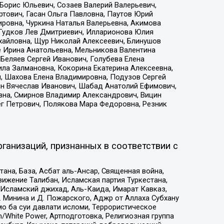
Борис Юльевич, Созаев Валерий Валерьевич,
тович, Гасан Ольга Павловна, Паутов Юрий
ровна, Чуркина Наталья Валерьевна, Акимова
 Гудков Лев Дмитриевич, Илларионова Юлия
ихайловна, Щур Николай Алексеевич, Блинушов
е Ирина Анатольевна, Мельникова Валентина
Беляев Сергей Иванович, Голубева Елена
ила Залмановна, Кокорина Екатерина Алексеевна,
, Шахова Елена Владимировна, Подузов Сергей
ин Вячеслав Иванович, Шабад Анатолий Ефимович,
вна, Смирнов Владимир Александрович, Вицин
ег Петрович, Полякова Мара Федоровна, Резник
ганизаций, признанных в соответствии с
на, База, Асбат аль-Ансар, Священная война,
ижение Талибан, Исламская партия Туркестана,
Исламский джихад, Аль-Каида, Имарат Кавказ,
 Минина и Д. Пожарского, Аджр от Аллаха Субхану
о ба суи давлати исломи, Террористическое
/White Power, Артподготовка, Религиозная группа