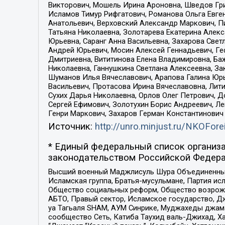
Викторович, Мошель Ирина Ароновна, Шведов Гри
Исламов Тимур Рифгатович, Романова Ольга Евге
Анатольевич, Верховский Александр Маркович, П
Татьяна Николаевна, Золотарева Екатерина Алек
Юрьевна, Саранг Анна Васильевна, Захарова Свет
Андрей Юрьевич, Мосин Алексей Геннадьевич, Ге
Дмитриевна, Вититинова Елена Владимировна, Ба
Николаевна, Ганнушкина Светлана Алексеевна, За
Шуманов Илья Вячеславович, Арапова Галина Юрь
Васильевич, Протасова Ирина Вячеславовна, Лит
Сухих Дарья Николаевна, Орлов Олег Петрович, 
Сергей Ефимович, Золотухин Борис Андреевич, Л
Генри Маркович, Захаров Герман Константинович
Источник:
http://unro.minjust.ru/NKOFore
* Единый федеральный список организа
законодательством Российской Федера
Высший военный Маджлисуль Шура Объединенных с
Исламская группа, Братья-мусульмане, Партия ис
Общество социальных реформ, Общество возрожд
АБТО, Правый сектор, Исламское государство, Д
уа Тагьаля SHAM, АУМ Синрике, Муджахеды джама
сообщество Сеть, Катиба Таухид валь-Джихад, Хай