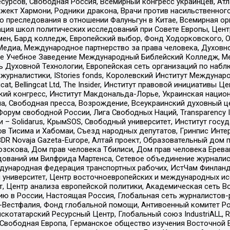
рсов, Свободная Россия, Всемирный конгресс украинцев, Атла
ект Хармони, Родники дракона, Врачи против насильственного
ию преследования в отношении Фалуньгун в Китае, Всемирная о
ация школ политических исследований при Совете Европы, Цен
мен, Бард колледж, Европейский выбор, Фонд Ходорковского,
едиа, Международное партнерство за права человека, Духовно
ое Учебное Заведение Международный Библейский Колледж, М
ь Духовной Технологии, Европейская сеть организаций по наб
урналистики, IStories fonds, Королевский Институт Между
gcat, Bellingcat Ltd, The Insider, Институт правовой инициатив
инский конгресс, Институт Макдональда-Лорье, Украинская нац
, Свободная пресса, Возрождение, Всеукраинский духовный цен
орум свободной России, Лига Свободных Наций, Transparеncy I
– Solidarus, КрымSOS, Свободный университет, Институт госу
в Тисима и Хабомаи, Съезд народных депутатов, Гринпис Инте
DR Novaja Gazeta-Europe, Алтай проект, Образовательный дом 
зскова, Дом прав человека Тбилиси, Дом прав человека Ерева
едований им Вилфрида Мартенса, Сетевое объединение журнали
Международная федерация транспортных рабочих, ИстЧам Финлан
й университет, Центр восточноевропейских и международных и
, Центр анализа европейской политики, Академическая сеть Во
ю в России, Настоящая Россия, Глобальная сеть журналистов
естфалия, Фонд глобальной помощи, Антивоенный комитет России,
татарский Ресурсный Центр, Глобальный союз IndustriALL, Russi
 Свободная Европа, Германское общество изучения Восточной 