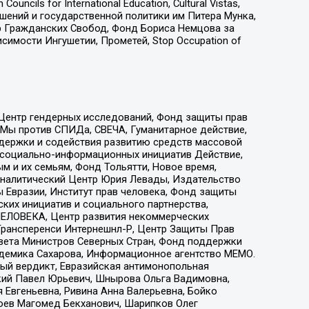
ls for International Education, Cultural Vistas,
ошений и государственной политики им Питера Мунка,
 Гражданских Свобод, Фонд Бориса Немцова за
имости Ингушетии, Прометей, Stop Occupation of
 Центр гендерных исследований, Фонд защиты прав
 Мы против СПИДа, СВЕЧА, Гуманитарное действие,
ддержки и содействия развитию средств массовой
р социально-информационных инициатив Действие,
 и их семьям, Фонд Тольятти, Новое время,
, Аналитический Центр Юрия Левады, Издательство
 Евразии, Институт прав человека, Фонд защиты
ких инициатив и социального партнерства,
ЕЛОВЕКА, Центр развития некоммерческих
 Трансперенси Интернешнл-Р, Центр Защиты Прав
овета Министров Северных Стран, Фонд поддержки
адемика Сахарова, Информационное агентство МЕМО.
ый вердикт, Евразийская антимонопольная
кий Павел Юрьевич, Шнырова Ольга Вадимовна,
 Евгеньевна, Ривина Анна Валерьевна, Бойко
хоев Магомед Бекханович, Шарипков Олег