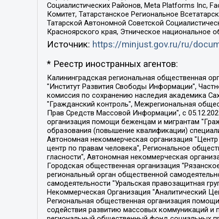
Социалистических Районов, Meta Platforms Inc, 
Комитет, Татарстанское Региональное Всетатар
Татарской Автономной Советской Социалистическ
Красноярского края, Этническое национальное о
Источник:
https://minjust.gov.ru/ru/doc
* Реестр иностранных агентов:
Калининградская региональная общественная организация "Экозащита!-Женсовет", Фонд содействия защите прав и свобод граждан "Общественный вердикт", Фонд "Институт Развития Свободы Информации", Частное учреждение "Информационное агентство МЕМО. РУ", Региональная общественная организация "Общественная комиссия по сохранению наследия академика Сахарова", Фонд поддержки свободы прессы, Санкт-Петербургская общественная правозащитная организация "Гражданский контроль", Межрегиональная общественная организация "Информационно-просветительский центр "Мемориал", Региональный Фонд "Центр Защиты Прав Средств Массовой Информации", с 05.12.2023 Фонд "Центр Защиты Прав Средств массовой информации", Региональная общественная благотворительная организация помощи беженцам и мигрантам "Гражданское содействие", Негосударственное образовательное учреждение дополнительного профессионального образования (повышение квалификации) специалистов "АКАДЕМИЯ ПО ПРАВАМ ЧЕЛОВЕКА", Свердловская региональная общественная организация "Сутяжник", Автономная некоммерческая организация "Центр независимых социологических исследований", Союз общественных объединений "Российский исследовательский центр по правам человека", Региональное общественное учреждение научно-информационный центр "МЕМОРИАЛ", Некоммерческая организация "Фонд защиты гласности", Автономная некоммерческая организация "Институт прав человека", Городская общественная организация "Екатеринбургское общество "МЕМОРИАЛ", Городская общественная организация "Рязанское историко-просветительское и правозащитное общество "Мемориал" (Рязанский Мемориал), Челябинский региональный орган общественной самодеятельности – женское общественное объединение "Женщины Евразии", Челябинский региональный орган общественной самодеятельности "Уральская правозащитная группа", Фонд содействия защите здоровья и социальной справедливости имени Андрея Рылькова, Автономная Некоммерческая Организация "Аналитический Центр Юрия Левады", Автономная некоммерческая организация социальной поддержки населения "Проект Апрель", Региональная общественная организация помощи женщинам и детям, находящимся в кризисной ситуации "Информационно-методический центр "Анна", Фонд содействия развитию массовых коммуникаций и правовому просвещению "Так-так-Так", Фонд содействия устойчивому развитию "Серебряная тайга", Свердловский региональный общественный фонд социальных проектов "Новое время", "Idel.Реалии", Кавказ.Реалии, Крым.Реалии, Телеканал Настоящее Время, Татаро-башкирская служба Радио Свобода (Azatliq Radiosi), Радио Свободная Европа/Радио Свобода (PCE/PC), "Сибирь.Реалии", "Фактограф", Благотворительный фонд помощи осужденным и их семьям, Автономная некоммерческая организация "Институт глобализации и социальных движений", Фонд "В защиту прав заключенных", Частное учреждение "Центр поддержки и содействия развитию средств массовой информации", Пензенский региональный общественный благотворительный фонд "Гражданский союз", "Север.Реалии", Некоммерческая организация Фонд "Правовая инициатива", 