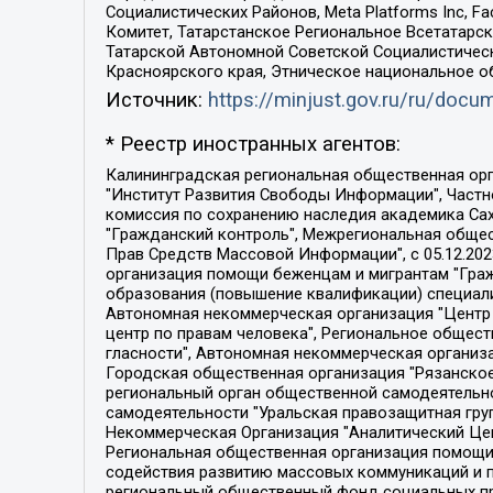
Социалистических Районов, Meta Platforms Inc, 
Комитет, Татарстанское Региональное Всетатар
Татарской Автономной Советской Социалистическ
Красноярского края, Этническое национальное о
Источник:
https://minjust.gov.ru/ru/doc
* Реестр иностранных агентов:
Калининградская региональная общественная организация "Экозащита!-Женсовет", Фонд содействия защите прав и свобод граждан "Общественный вердикт", Фонд "Институт Развития Свободы Информации", Частное учреждение "Информационное агентство МЕМО. РУ", Региональная общественная организация "Общественная комиссия по сохранению наследия академика Сахарова", Фонд поддержки свободы прессы, Санкт-Петербургская общественная правозащитная организация "Гражданский контроль", Межрегиональная общественная организация "Информационно-просветительский центр "Мемориал", Региональный Фонд "Центр Защиты Прав Средств Массовой Информации", с 05.12.2023 Фонд "Центр Защиты Прав Средств массовой информации", Региональная общественная благотворительная организация помощи беженцам и мигрантам "Гражданское содействие", Негосударственное образовательное учреждение дополнительного профессионального образования (повышение квалификации) специалистов "АКАДЕМИЯ ПО ПРАВАМ ЧЕЛОВЕКА", Свердловская региональная общественная организация "Сутяжник", Автономная некоммерческая организация "Центр независимых социологических исследований", Союз общественных объединений "Российский исследовательский центр по правам человека", Региональное общественное учреждение научно-информационный центр "МЕМОРИАЛ", Некоммерческая организация "Фонд защиты гласности", Автономная некоммерческая организация "Институт прав человека", Городская общественная организация "Екатеринбургское общество "МЕМОРИАЛ", Городская общественная организация "Рязанское историко-просветительское и правозащитное общество "Мемориал" (Рязанский Мемориал), Челябинский региональный орган общественной самодеятельности – женское общественное объединение "Женщины Евразии", Челябинский региональный орган общественной самодеятельности "Уральская правозащитная группа", Фонд содействия защите здоровья и социальной справедливости имени Андрея Рылькова, Автономная Некоммерческая Организация "Аналитический Центр Юрия Левады", Автономная некоммерческая организация социальной поддержки населения "Проект Апрель", Региональная общественная организация помощи женщинам и детям, находящимся в кризисной ситуации "Информационно-методический центр "Анна", Фонд содействия развитию массовых коммуникаций и правовому просвещению "Так-так-Так", Фонд содействия устойчивому развитию "Серебряная тайга", Свердловский региональный общественный фонд социальных проектов "Новое время", "Idel.Реалии", Кавказ.Реалии, Крым.Реалии, Телеканал Настоящее Время, Татаро-башкирская служба Радио Свобода (Azatliq Radiosi), Радио Свободная Европа/Радио Свобода (PCE/PC), "Сибирь.Реалии", "Фактограф", Благотворительный фонд помощи осужденным и их семьям, Автономная некоммерческая организация "Институт глобализации и социальных движений", Фонд "В защиту прав заключенных", Частное учреждение "Центр поддержки и содействия развитию средств массовой информации", Пензенский региональный общественный благотворительный фонд "Гражданский союз", "Север.Реалии", Некоммерческая организация Фонд "Правовая инициатива", 