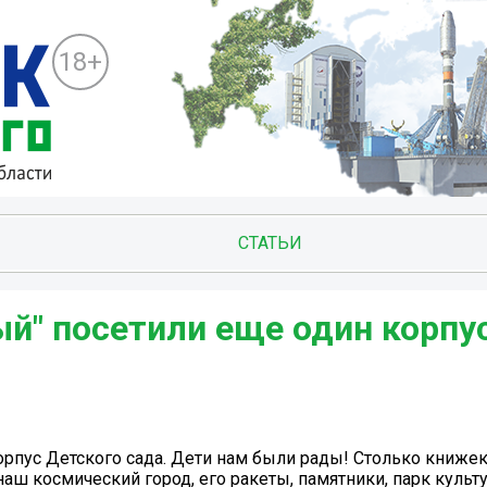
18+
СТАТЬИ
й" посетили еще один корпу
орпус Детского сада. Дети нам были рады! Столько книже
наш космический город, его ракеты, памятники, парк культ