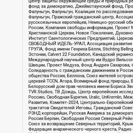
центр защиты окружающей среды и природных ресу
фонд за демократию, Джеймстаунский фонд, Прож
Фалуньгун, Фалуньгун, Коалиция по расследован
Фалуньгун, Пражский гражданский центр, Ассоци
русскоязычных европейцев, Немецко-русский об
России, Компания свободы информации, Проект М
Христианской Церкви, Новое Поколение, Духовн
Институт Саентологических Предприятий, Церков
СВОБОДНЫЙ ИДЕЛЬ-УРАЛ, Ассоциация развития ж
ГРУПА, Фонд имени Генриха Бёлля, Stichting Bellin
Эстонии, Calvert 22 Foundation, Канадский укра
Международный научный центр им Вудро Вильсона
Швеции, Проект Медуза, Фонд Андрея Сахарова, Ф
Солидарность с гражданским движением в России 
общества Россия, Беллона, Союз жителей острово
церквей TCCN, Агора, Всемирный фонд природы, B
Белорусский дом прав человека имени Бориса Зво
TVR Studios, ТВ Дождь, Центр европейских иссл
Россию, Свободная Бурятия, Uralic, UnKremlin, 
Развития, Комитет-2024, Центрально-Европейски
трактатов Свидетелей Иеговы, Гражданский Совет
РЭНД корпорейшн, Русская Америка за демократи
Россия Берлин, Свободная Россия Северный Рейн-В
Союз за возвращение Северных территорий, Крымско
Федерация анархического черного креста, Радио