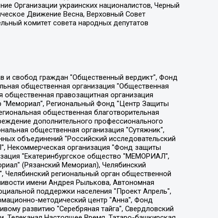
ение Организации украинских националистов, Черный
ическое Движение Весна, Верховный Совет
ельный комитет совета народных депутатов
ции социально-правовых программ "Лилит", Дальневосточное общественное движение "Маяк", Санкт-Петербургская ЛГБТ-инициативная группа "Выход", Инициативная группа ЛГБТ+ "Реверс", Алексеев Андрей Викторович, Бекбулатова Таисия Львовна, Беляев Иван Михайлович, Владыкина Елена Сергеевна, Гельман Марат Александрович, Никульшина Вероника Юрьевна, Толоконникова Надежда Андреевна, Шендерович Виктор Анатольевич, Общество с ограниченной ответственностью "Данное сообщение", Общество с ограниченной ответственностью Издательский дом "Новая глава", Айнбиндер Александра Александровна, Московский комьюнити-центр для ЛГБТ+инициатив, Благотворительный фонд развития филантропии, Deutsche Welle (Германия, Kurt-Schumacher-Strasse 3, 53113 Bonn), Борзунова Мария Михайловна, Воробьев Виктор Викторович, Голубева Анна Львовна, Константинова Алла Михайловна, Малкова Ирина Владимировна, Мурадов Мурад Абдулгалимович, Осетинская Елизавета Николаевна, Понасенков Евгений Николаевич, Ганапольский Матвей Юрьевич, Киселев Евгений Алексеевич, Борухович Ирина Григорьевна, Дремин Иван Тимофеевич, Дубровский Дмитрий Викторович, Красноярская региональная общественная организация поддержки и развития альтернативных образовательных технологий и межкультурных коммуникаций "ИНТЕРРА", Маяковская Екатерина Алексеевна, Фейгин Марк Захарович, Филимонов Андрей Викторович, Дзугкоева Регина Николаевна, Доброхотов Роман Александрович, Дудь Юрий Александрович, Елкин Сергей Владимирович, Кругликов Кирилл Игоревич, Сабунаева Мария Леонидовна, Семенов Алексей Владимирович, Шаинян Карен Багратович, Шульман Екатерина Михайловна, Асафьев Артур Валерьевич, Вахштайн Виктор Семенович, Венедиктов Алексей Алексеевич, Лушникова Екатерина Евгеньевна, Волков Леонид Михайлович, Невзоров Александр Глебович, Пархоменко Сергей Борисович, Сироткин Ярослав Николаевич, Кара-Мурза Владимир Владимирович, Баранова Наталья Владимировна, Гозман Леонид Яковлевич, Кагарлицкий Борис Юльевич, Климарев Михаил Валерьевич, Милов Владимир Станиславович, Автономная некоммерческая организация Краснодарский центр современного искусства "Типография", Моргенштерн Алишер Тагирович, Соболь Любовь Эдуардовна, Общество с ограниченной ответственностью "ЛИЗА НОРМ", Каспаров Гарри Кимович, Ходорковский Михаил Борисович, Общество с ограниченной ответственностью "Апрельские тезисы", Данилович Ирина Брониславовна, Кашин Олег Владимирович, Петров Николай Владимирович, Пивоваров Алексей Владимирович, Соколов Михаил Владимирович, Цветкова Юлия Владимировна, Чичваркин Евгений Александрович, Комитет против пыток/Команда против пыток, Общество с ограниченной ответственностью "Первый научный", Общество с ограниченной ответственностью "Вертолет и ко", Белоцерковская Вероника Борисовна, Кац Максим Евгеньевич, Лазарева Татьяна Юрьевна, Шаведдинов Руслан Табризович, Яшин Илья Валерьевич, Общество с ограниченной ответственностью "Иноагент ААВ", Алешковский Дмитрий Петрович, Альбац Евгения Марковна, Быков Дмитрий Львович, Галямина Юлия Евгеньевна, Лойко Сергей Леонидович, Мартынов Кирилл Константинович, Медведев Сергей Александрович, Крашенинников Федор Геннадиевич, Гордеева Катерина Вл