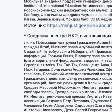
Мобильная академия поддержки гендерной демократи
Institute of International Education, Антивоенн
Российско-канадский демократический альянс, 
Свободу, Фонд имени Фридриха Науманна за свобо
Karelia, Вернись живым, Фридом Хаус, СОТА меди
Источник:
https://minjust.gov.ru/ru/doc
* Сведения реестра НКО, выполняющих 
Лилит, Правозащитная группа Гражданин.Армия.П
граждан Штаб, Институт права и публичной поли
Открытый Петербург, Лига Избирателей, Правова
информации, Горячая Линия, В защиту прав закл
Благотворительный фонд охраны здоровья и защи
Серебряная тайга, Так-Так-Так, Сова, центр Анн
Парк Гагарина, Фонд имени Андрея Рылькова, Сф
гласности, Российский исследовательский центр 
Гражданское действие, Центр независимых соци
организаций, Частное учреждение в Калининград
Средств Массовой Информации, Институт развити
свободы прессы, Гражданский контроль, Человек
РУ, Институт региональной прессы, Институт Ра
ассоциация, Бедушев Петр Петрович, Дзугкоева 
Чанышева Лилия Айратовна, Сидорович Ольга Бори
Анатолий Николаевич, Дугин Сергей Георгиевич, 