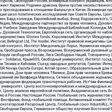
рсов, Свободная Россия, Всемирный конгресс украинцев, Атла
ект Хармони, Родники дракона, Врачи против насильственного
ию преследования в отношении Фалуньгун в Китае, Всемирная о
ация школ политических исследований при Совете Европы, Цен
мен, Бард колледж, Европейский выбор, Фонд Ходорковского,
едиа, Международное партнерство за права человека, Духовно
ое Учебное Заведение Международный Библейский Колледж, М
ь Духовной Технологии, Европейская сеть организаций по наб
урналистики, IStories fonds, Королевский Институт Между
gcat, Bellingcat Ltd, The Insider, Институт правовой инициатив
инский конгресс, Институт Макдональда-Лорье, Украинская нац
, Свободная пресса, Возрождение, Всеукраинский духовный цен
орум свободной России, Лига Свободных Наций, Transparеncy I
– Solidarus, КрымSOS, Свободный университет, Институт госу
в Тисима и Хабомаи, Съезд народных депутатов, Гринпис Инте
DR Novaja Gazeta-Europe, Алтай проект, Образовательный дом 
зскова, Дом прав человека Тбилиси, Дом прав человека Ерева
едований им Вилфрида Мартенса, Сетевое объединение журнали
Международная федерация транспортных рабочих, ИстЧам Финлан
й университет, Центр восточноевропейских и международных и
, Центр анализа европейской политики, Академическая сеть Во
ю в России, Настоящая Россия, Глобальная сеть журналистов
естфалия, Фонд глобальной помощи, Антивоенный комитет России,
татарский Ресурсный Центр, Глобальный союз IndustriALL, Russi
 Свободная Европа, Германское общество изучения Восточной 