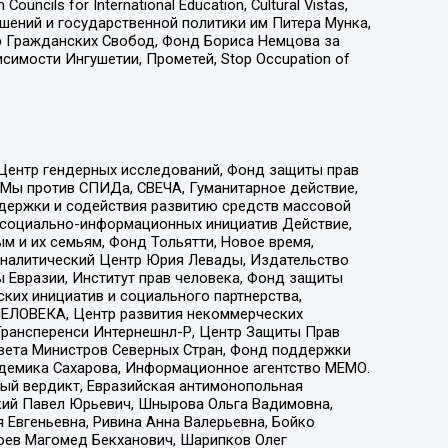
ls for International Education, Cultural Vistas,
ошений и государственной политики им Питера Мунка,
 Гражданских Свобод, Фонд Бориса Немцова за
имости Ингушетии, Прометей, Stop Occupation of
 Центр гендерных исследований, Фонд защиты прав
 Мы против СПИДа, СВЕЧА, Гуманитарное действие,
ддержки и содействия развитию средств массовой
р социально-информационных инициатив Действие,
 и их семьям, Фонд Тольятти, Новое время,
, Аналитический Центр Юрия Левады, Издательство
 Евразии, Институт прав человека, Фонд защиты
ких инициатив и социального партнерства,
ЕЛОВЕКА, Центр развития некоммерческих
 Трансперенси Интернешнл-Р, Центр Защиты Прав
овета Министров Северных Стран, Фонд поддержки
адемика Сахарова, Информационное агентство МЕМО.
ый вердикт, Евразийская антимонопольная
кий Павел Юрьевич, Шнырова Ольга Вадимовна,
 Евгеньевна, Ривина Анна Валерьевна, Бойко
хоев Магомед Бекханович, Шарипков Олег