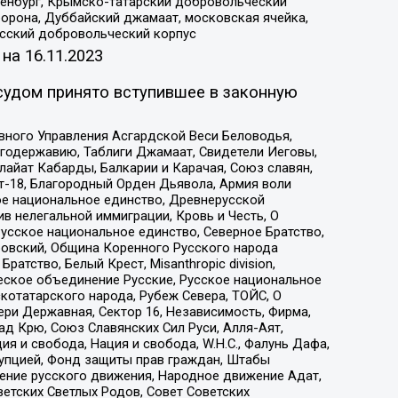
Оренбург, Крымско-татарский добровольческий
орона, Дуббайский джамаат, московская ячейка,
усский добровольческий корпус
 на
16.11.2023
судом принято вступившее в законную
вного Управления Асгардской Веси Беловодья,
годержавию, Таблиги Джамаат, Свидетели Иеговы,
айат Кабарды, Балкарии и Карачая, Союз славян,
т-18, Благородный Орден Дьявола, Армия воли
ое национальное единство, Древнерусской
 нелегальной иммиграции, Кровь и Честь, О
усское национальное единство, Северное Братство,
ровский, Община Коренного Русского народа
атство, Белый Крест, Misanthropic division,
еское объединение Русские, Русское национальное
котатарского народа, Рубеж Севера, ТОЙС, О
ри Державная, Сектор 16, Независимость, Фирма,
д Крю, Союз Славянских Сил Руси, Алля-Аят,
я и свобода, Нация и свобода, W.H.С., Фалунь Дафа,
рупцией, Фонд защиты прав граждан, Штабы
ение русского движения, Народное движение Адат,
етских Светлых Родов, Совет Советских