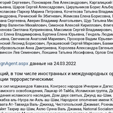
горий Сергеевич, Пономарев Лев Александрович, Каргалицкий 
ньевна, Щаров Сергей Алексадрович, Цирульников Борис Альбер
ислакова-Паркер Марина Петровна, Кочеткова Татьяна Владими
сандровна, Рачинский Ян Збигневич, Жемкова Елена Борисовна,
лана Сергеевна, Аверин Владимир Анатольевич, Щур Татьяна М
фтер Валентин Михайлович, Симонов Алексей Кириллович, Флиг
женова Светлана Куприяновна, Максимов Сергей Владимирович, 
кс Елена Владимировна, Буртина Елена Юрьевна, Гендель Людм
евна, Свечников Анатолий Мариевич, Прохоров Вадим Юрьевич
инский Леонид Борисович, Лукашевский Сергей Маркович, Бахм
Добровольская Анна Дмитриевна, Королева Александра Евгенье
евинсон Лев Семенович, Локшина Татьяна Иосифовна, Орлов Ол
ignAgent.aspx
данные на
24.03.2022
ций, в том числе иностранных и международных ор
ции террористическими:
ил моджахедов Кавказа, Конгресс народов Ичкерии и Дагеста
ламского освобождения, Лашкар-И-Тайба, Исламская группа, Дв
ения исламского наследия, Дом двух святых, Джунд аш-Шам, 
жабха аль-Нусра ли-Ахль аш-Шам, Народное ополчение имени К.
ата Ат-Тавхида Валь-Джихад, Чистопольский Джамаат, Рохнам
ят Тахрир аш-Шам, Ахлю Сунна Валь Джамаа, National Socialism