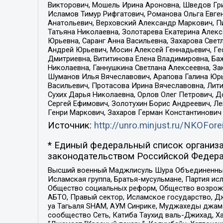
Викторович, Мошель Ирина Ароновна, Шведов Гри
Исламов Тимур Рифгатович, Романова Ольга Евге
Анатольевич, Верховский Александр Маркович, П
Татьяна Николаевна, Золотарева Екатерина Алек
Юрьевна, Саранг Анна Васильевна, Захарова Свет
Андрей Юрьевич, Мосин Алексей Геннадьевич, Ге
Дмитриевна, Вититинова Елена Владимировна, Ба
Николаевна, Ганнушкина Светлана Алексеевна, За
Шуманов Илья Вячеславович, Арапова Галина Юрь
Васильевич, Протасова Ирина Вячеславовна, Лит
Сухих Дарья Николаевна, Орлов Олег Петрович, 
Сергей Ефимович, Золотухин Борис Андреевич, Л
Генри Маркович, Захаров Герман Константинович
Источник:
http://unro.minjust.ru/NKOFore
* Единый федеральный список организа
законодательством Российской Федера
Высший военный Маджлисуль Шура Объединенных с
Исламская группа, Братья-мусульмане, Партия ис
Общество социальных реформ, Общество возрожд
АБТО, Правый сектор, Исламское государство, Д
уа Тагьаля SHAM, АУМ Синрике, Муджахеды джама
сообщество Сеть, Катиба Таухид валь-Джихад, Хай