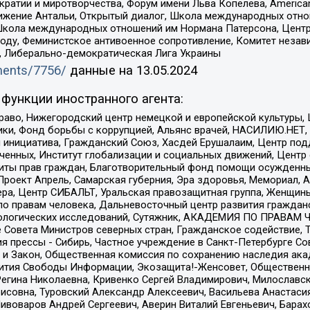
и и миротворчества, Форум имени Льва Копелева, American Counci
ое движение Антальи, Открытый диалог, Школа международных отн
Школа международных отношений им Нормана Патерсона, Центр
ду, Феминистское антивоенное сопротивление, Комитет независ
а, Либерально-демократическая Лига Украины
uments/7756/
данные на
13.05.2024
функции иностранного агента:
раво, Нижегородский центр немецкой и европейской культуры,
тики, Фонд борьбы с коррупцией, Альянс врачей, НАСИЛИЮ.НЕТ,
я инициатива, Гражданский Союз, Хасдей Ерушалаим, Центр по
юченных, Институт глобализации и социальных движений, Цент
ты прав граждан, Благотворительный фонд помощи осужденным
а, Проект Апрель, Самарская губерния, Эра здоровья, Мемориал
ера, Центр СИБАЛЬТ, Уральская правозащитная группа, Женщины
по правам человека, Дальневосточный центр развития гражданс
ологических исследований, Сутяжник, АКАДЕМИЯ ПО ПРАВАМ Ч
е Совета Министров северных стран, Гражданское содействие,
я прессы - Сибирь, Частное учреждение в Санкт-Петербурге С
 и Закон, Общественная комиссия по сохранению наследия ак
звития Свободы Информации, Экозащита!-Женсовет, Общественн
Регина Николаевна, Кривенко Сергей Владимирович, Милославс
совна, Туровский Александр Алексеевич, Васильева Анастасия
Пивоваров Андрей Сергеевич, Аверин Виталий Евгеньевич, Бара