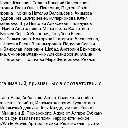
Борис Юльевич, Созаев Валерий Валерьевич,
тович, Гасан Ольга Павловна, Паутов Юрий
ровна, Чуркина Наталья Валерьевна, Акимова
 Гудков Лев Дмитриевич, Илларионова Юлия
ихайловна, Щур Николай Алексеевич, Блинушов
е Ирина Анатольевна, Мельникова Валентина
Беляев Сергей Иванович, Голубева Елена
ила Залмановна, Кокорина Екатерина Алексеевна,
, Шахова Елена Владимировна, Подузов Сергей
ин Вячеслав Иванович, Шабад Анатолий Ефимович,
вна, Смирнов Владимир Александрович, Вицин
ег Петрович, Полякова Мара Федоровна, Резник
ганизаций, признанных в соответствии с
на, База, Асбат аль-Ансар, Священная война,
ижение Талибан, Исламская партия Туркестана,
Исламский джихад, Аль-Каида, Имарат Кавказ,
 Минина и Д. Пожарского, Аджр от Аллаха Субхану
о ба суи давлати исломи, Террористическое
/White Power, Артподготовка, Религиозная группа