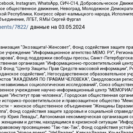
Facebook, Instagram, WhatsApp, СИЧ-С14, Добровольческое Движ
ское общественное движение, Невоград, Молодежное Демократ
ой Республики, Конгресс ойрат-калмыцкого народа, Исполнит
бъединение, ЛГБТ, Я.МЫ Сергей Фургал
uments/7822/
данные на
03.05.2024
Общество с ограниченной ответственностью "Радио Свободная Европа/Радио Свобода", Чешское информационное агентство "MEDIUM-ORIENT", Красноярская региональная общественная организация "Мы против СПИДа", Камалягин Денис Николаевич, Маркелов Сергей Евгеньевич, Пономарев Лев Александрович, Савицкая Людмила Алексеевна, Автономная некоммерческая организация "Центр по работе с проблемой насилия "НАСИЛИЮ.НЕТ", Межрегиональный профессиональный союз работников здравоохранения "Альянс врачей", Юридическое лицо, зарегистрированное в Латвийской Республике, SIA "Medusa Project" (регистрационный номер 40103797863, дата регистрации 10.06.2014), Некоммерческая организация "Фонд по борьбе с коррупцией", Автономная некоммерческая организация "Институт права и публичной политики", Баданин Роман Сергеевич, Гликин Максим Александрович, Железнова Мария Михайловна, Лукьянова Юлия Сергеевна, Маетная Елизавета Витальевна, Маняхин Петр Борисович, Чуракова Ольга Владимировна, Ярош Юлия Петровна, Юридическое лицо "The Insider SIA", зарегистрированное в Риге, Латвийская Республика (дата регистрации 26.06.2015), являющееся администратором доменного имени интернет-издания "The Insider SIA", https://theins.ru, Постернак Алексей Евгеньевич, Рубин Михаил Аркадьевич, Анин Роман Александрович, Юридическое лицо Istories fonds, зарегистрированное в Латвийской Республике (регистрационный номер 50008295751, дата регистрации 24.02.2020), Великовский Дмитрий Александрович, Долинина Ирина Николаевна, Мароховская Алеся Алексеевна, Шлейнов Роман Юрьевич, Шмагун Олеся Валентиновна, Общество с ограниченной ответственностью "Альтаир 2021", Общество с ограниченной ответственностью "Вега 2021", Общество с ограниченной ответственностью "Главный редактор 2021", Общество с ограниченной ответственностью "Ромашки монолит", Важенков Артем Валерьевич, Ивановская областная общественная организация "Центр гендерных исследований", Гурман Юрий Альбертович, Медиапроект "ОВД-Инфо", Егоров Владимир Владимирович, Жилинский Владимир Александрович, Общество с ограниченной ответственностью "ЗП", Иванова София Юрьевна, Карезина Инна Павловна, Кильтау Екатерина Викторовна, Петров Алексей Викторович, Пискунов Сергей Евгеньевич, Смирнов Сергей Сергеевич, Тихонов Михаил Сергеевич, Общество с ограниченной ответственностью "ЖУРНАЛИСТ-ИНОСТРАННЫЙ АГЕНТ", Арапова Галина Юрьевна, Вольтская Татьяна Анатольевна, Американская компания "Mason G.E.S. Anonymous Foundation" (США), являющаяся владельцем интернет-издания https://mnews.world/, Компания "Stichting Bellingcat", зарегистрированная в Нидерландах (дата регистрации 11.07.2018), Захаров Андрей Вячеславович, Клепиковская Екатерина Дмитриевна, Общество с ограниченной ответственностью "МЕМО", Перл Роман Александрович, Симонов Евгений Алексеевич, Соловьева Елена Анатольевна, Сотников Даниил Владимирович, Сурначева Елизавета Дмитриевна, Автономная некоммерческая организация по защите прав человека и информированию населения "Якутия – Наше Мнение", Общество с ограниченной ответственностью "Москоу диджитал медиа", с 26.01.2023 Общество с ограниченной ответственностью "Чайка Белые сады", Ветошкина Валерия Валерьевна, Заговора Максим Александрович, Межрегиональное общественное движение "Российская ЛГБТ - сеть", Оленичев Максим Владимирович, Павлов Иван Юрьевич, Скворцова Елена Сергеевна, Общество с ограниченной ответственностью "Как бы инагент", Кочетков Игорь Викторович, Общество с ограниченной ответственностью "Честные выборы", Еланчик Олег Александрович, Общество с ограниченной ответственностью "Нобелевский призыв", Гималова Регина Эмилевна, Григорьев Андрей Валерьевич, Григорьева Алина Александровна, Ассоциация по содействию защите прав призывников, альтернативнослужащих и военнослужащих "Правозащитная группа "Гражданин.Армия.Право", Хисамова Регина Фаритовна, Автономная некоммерческая организация по реализа