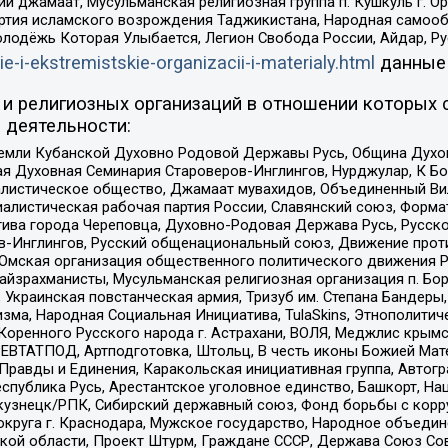
ий джамаат, Мусульманская религиозная группа п. Кушкуль г. 
ртия исламского возрождения Таджикистана, Народная самооб
олодёжь Которая Улыбается, Легион Свобода России, Айдар, Р
ie-i-ekstremistskie-organizacii-i-materialy.html
данные
и религиозных организаций в отношении которых 
 деятельности:
земли Кубанской Духовно Родовой Державы Русь, Община Духо
 Духовная Семинария Староверов-Инглингов, Нурджулар, К Бо
листическое общество, Джамаат мувахидов, Объединенный Вил
иалистическая рабочая партия России, Славянский союз, Форма
ива города Череповца, Духовно-Родовая Держава Русь, Русск
-Инглингов, Русский общенациональный союз, Движение против
 Омская организация общественного политического движения Р
йзрахманисты, Мусульманская религиозная организация п. Бо
краинская повстанческая армия, Тризуб им. Степана Бандеры, Бр
зма, Народная Социальная Инициатива, TulaSkins, Этнополитич
оренного Русского народа г. Астрахани, ВОЛЯ, Меджлис крымс
РЕВТАТПОД, Артподготовка, Штольц, В честь иконы Божией Мате
равды и Единения, Каракольская инициативная группа, Автогра
спублика Русь, Арестантское уголовное единство, Башкорт, Наци
окузнецк/РПК, Сибирский державный союз, Фонд борьбы с кор
округа г. Краснодара, Мужское государство, Народное объедин
ой области, Проект Штурм, Граждане СССР, Держава Союз Сов