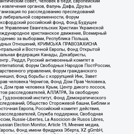
нтический совет, Человек в беде, Европейский
 извлечения органов, Фалунь Дафа, Друзья
рганизация по расследованию преследований
тр либеральной современности, Форум
 Оксфордский российский фонд, Фонд Будущее
е Управление Евангельских Христиан Украинской
еждународное христианское движение, Всемирный
людению за выборами, Республика Польша,
народных Отношений, КРИМСЬКА ПРАВОЗАХИСНА
ы Центральной и Восточной Европы, Фонд Открытой
иональная федерация Канады, Декабристы,
тр , Риддл, Русский антивоенный комитет в
nternational, Форум Свободных Народов ПостРоссии,
дарственного управления, Форум гражданского
рнешнл, Фонд борьбы с коррупцией Инк, Завет
прав человека Чернигов, Фонд Дом Прав Человека,
н, Дом прав человека Крым, Центр дикого лосося,
стов расследователей, АЛЛАТРА, За свободную
д, Гудзоновский институт, Фонд Демократического
сследований, Общество Сторожевой башни, Библии и
сточная Европа, Российский комитет действия,
-расследователей, Служба поддержки, Свободная
 Russie-Libertes, La Asocicion de Rusos Libres,
an Election Monitor, Article 19, Мнение медиа,
Европы, Фонд имени Фридриха Эберта, XZ gGmbH,