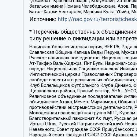
“Джамаат “Красный пахарь”, Колумбайн, Хатлонск
батальон имени Номана Челебиджихана, Азов, Па
Батал-Хаджи Белхороев, Маньяки Культ Убийц, М
Источник:
http://nac.gov.ru/terroristichesk
* Перечень общественных объединений 
силу решение о ликвидации или запрете
Национал-большевистская партия, ВЕК РА, Рада 
Славянская Община Капища Веды Перуна, Мужская
Русское национальное единство, Национал-социа
Ат-Такфир Валь-Хиджра, Пит Буль, Национал-соц
народа, Национальная Социалистическая Инициат
Инглистической церкви Православных Староверов
свободе совести и о религиозных объединениях,
Клуб Болельщиков Футбольного Клуба Динамо, Фа
Щелковского района, Правый сектор, УНА - УНСО, У
Религиозное объединение последователей инглии
объединение Атака, Мечеть Мирмамеда, Община К
противодействии экстремистской деятельности, 
Молодежная правозащитная группа МПГ, Курсом П
Благотворительный пансионат Ак Умут, Русская ре
Иртыш Ultras, Русский Патриотический клуб-Нов
Навального, Совет граждан СССР Прикубанского 
Народный совет граждан РСФСР СССР Архангельск