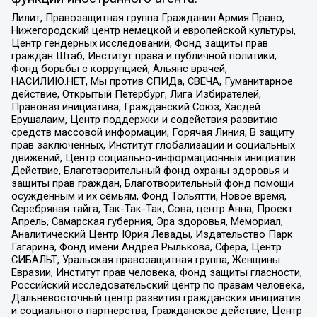
Лилит, Правозащитная группа Гражданин.Армия.Право,
Нижегородский центр немецкой и европейской культуры,
Центр гендерных исследований, Фонд защиты прав
граждан Штаб, Институт права и публичной политики,
Фонд борьбы с коррупцией, Альянс врачей,
НАСИЛИЮ.НЕТ, Мы против СПИДа, СВЕЧА, Гуманитарное
действие, Открытый Петербург, Лига Избирателей,
Правовая инициатива, Гражданский Союз, Хасдей
Ерушалаим, Центр поддержки и содействия развитию
средств массовой информации, Горячая Линия, В защиту
прав заключенных, Институт глобализации и социальных
движений, Центр социально-информационных инициатив
Действие, Благотворительный фонд охраны здоровья и
защиты прав граждан, Благотворительный фонд помощи
осужденным и их семьям, Фонд Тольятти, Новое время,
Серебряная тайга, Так-Так-Так, Сова, центр Анна, Проект
Апрель, Самарская губерния, Эра здоровья, Мемориал,
Аналитический Центр Юрия Левады, Издательство Парк
Гагарина, Фонд имени Андрея Рылькова, Сфера, Центр
СИБАЛЬТ, Уральская правозащитная группа, Женщины
Евразии, Институт прав человека, Фонд защиты гласности,
Российский исследовательский центр по правам человека,
Дальневосточный центр развития гражданских инициатив
и социального партнерства, Гражданское действие, Центр