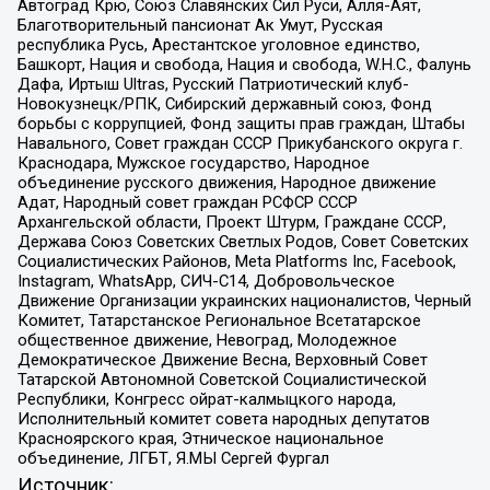
Автоград Крю, Союз Славянских Сил Руси, Алля-Аят,
Благотворительный пансионат Ак Умут, Русская
республика Русь, Арестантское уголовное единство,
Башкорт, Нация и свобода, Нация и свобода, W.H.С., Фалунь
Дафа, Иртыш Ultras, Русский Патриотический клуб-
Новокузнецк/РПК, Сибирский державный союз, Фонд
борьбы с коррупцией, Фонд защиты прав граждан, Штабы
Навального, Совет граждан СССР Прикубанского округа г.
Краснодара, Мужское государство, Народное
объединение русского движения, Народное движение
Адат, Народный совет граждан РСФСР СССР
Архангельской области, Проект Штурм, Граждане СССР,
Держава Союз Советских Светлых Родов, Совет Советских
Социалистических Районов, Meta Platforms Inc, Facebook,
Instagram, WhatsApp, СИЧ-С14, Добровольческое
Движение Организации украинских националистов, Черный
Комитет, Татарстанское Региональное Всетатарское
общественное движение, Невоград, Молодежное
Демократическое Движение Весна, Верховный Совет
Татарской Автономной Советской Социалистической
Республики, Конгресс ойрат-калмыцкого народа,
Исполнительный комитет совета народных депутатов
Красноярского края, Этническое национальное
объединение, ЛГБТ, Я.МЫ Сергей Фургал
Источник: