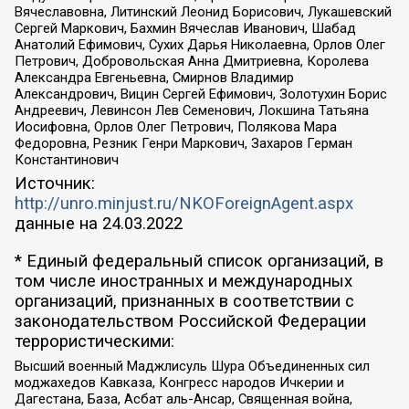
Вячеславовна, Литинский Леонид Борисович, Лукашевский
Сергей Маркович, Бахмин Вячеслав Иванович, Шабад
Анатолий Ефимович, Сухих Дарья Николаевна, Орлов Олег
Петрович, Добровольская Анна Дмитриевна, Королева
Александра Евгеньевна, Смирнов Владимир
Александрович, Вицин Сергей Ефимович, Золотухин Борис
Андреевич, Левинсон Лев Семенович, Локшина Татьяна
Иосифовна, Орлов Олег Петрович, Полякова Мара
Федоровна, Резник Генри Маркович, Захаров Герман
Константинович
Источник:
http://unro.minjust.ru/NKOForeignAgent.aspx
данные на
24.03.2022
* Единый федеральный список организаций, в
том числе иностранных и международных
организаций, признанных в соответствии с
законодательством Российской Федерации
террористическими:
Высший военный Маджлисуль Шура Объединенных сил
моджахедов Кавказа, Конгресс народов Ичкерии и
Дагестана, База, Асбат аль-Ансар, Священная война,