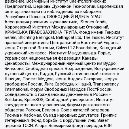
движение, Всемирный Институт Саентологических
Предприятий, Церковь Духовной Технологии, Европейская
сеть организаций по наблюдению за выборами,
Республика Польша, СВОБОДНЫЙ ИДЕЛЬ-УРАЛ,
Ассоциация развития журналистики, IStories fonds,
Королевский Институт Международных Отношений,
КРИМСЬКА ПРАВОЗАХИСНА ГРУПА, Фонд имени Генриха
Бёлля, Stichting Bellingcat, Bellingcat Ltd, The Insider, Институт
правовой инициативы Центральной и Восточной Европы,
Фонд Открытой Эстонии, Calvert 22 Foundation, Канадский
украинский конгресс, Институт Макдональда-Лорье,
Украинская национальная федерация Канады,
Декабристы, Международный научный центр им Вудро
Вильсона, Свободная пресса, Возрождение, Всеукраинский
духовный центр , Риддл, Русский антивоенный комитет в
Швеции, Проект Медуза, Фонд Андрея Сахарова, Форум
свободной России, Лига Свободных Наций, Transparеncy
International, Форум Свободных Народов ПостРоссии,
Солидарность с гражданским движением в России –
Solidarus, КрымSOS, Свободный университет, Институт
государственного управления, Форум гражданского
общества Россия, Беллона, Союз жителей островов
Тисима и Хабомаи, Съезд народных депутатов, Гринпис
Интернешнл, Фонд борьбы с коррупцией Инк, Завет
церквей TCCN, Агора, Всемирный фонд природы, BDR