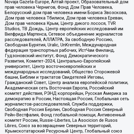
Novaja Gazeta-Europe, Алтай проект, Образовательный дом
прав человека Чернигов, Фонд Дом Прав Человека,
Белорусский дом прав человека имени Бориса Звозскова,
Дом прав человека Тбилиси, Дом прав человека Ереван,
Дом прав человека Крым, Центр дикого лосося, TVR
Studios, ТВ Дождь, Центр европейских исследований им
Вилфрида Мартенса, Сетевое объединение журналистов
расследователей, АЛЛАТРА, За свободную Россию,
Свободная Бурятия, Uralic, UnKremlin, Международная
федерация транспортных рабочих, ИстЧам Финланд,
Гудзоновский институт, Фонд Демократического
Развития, Комитет-2024, Центрально-Европейский
университет, Центр восточноевропейских и
международных исследований, Общество Сторожевой
башни, Библии и трактатов Свидетелей Иеговы,
Гражданский Совет, Центр анализа европейской политики,
Академическая сеть Восточная Европа, Российский
комитет действия, РЭНД корпорейшн, Русская Америка за
демократию в России, Настоящая Россия, Глобальная сеть
журналистов-расследователей, Служба поддержки,
Свободная Россия Берлин, Свободная Россия Северный
Рейн-Вестфалия, Фонд глобальной помощи, Антивоенный
комитет России, Russie-Libertes, La Asocicion de Rusos
Libres, Союз за возвращение Северных территорий,
Крымскотатарский Ресурсный Центр, Глобальный союз