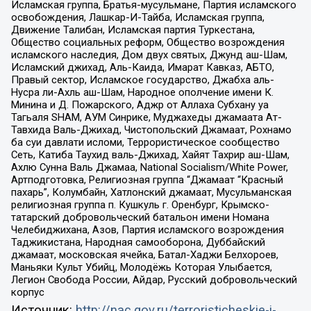
Исламская группа, Братья-мусульмане, Партия исламского
освобождения, Лашкар-И-Тайба, Исламская группа,
Движение Талибан, Исламская партия Туркестана,
Общество социальных реформ, Общество возрождения
исламского наследия, Дом двух святых, Джунд аш-Шам,
Исламский джихад, Аль-Каида, Имарат Кавказ, АБТО,
Правый сектор, Исламское государство, Джабха аль-
Нусра ли-Ахль аш-Шам, Народное ополчение имени К.
Минина и Д. Пожарского, Аджр от Аллаха Субхану уа
Тагьаля SHAM, АУМ Синрике, Муджахеды джамаата Ат-
Тавхида Валь-Джихад, Чистопольский Джамаат, Рохнамо
ба суи давлати исломи, Террористическое сообщество
Сеть, Катиба Таухид валь-Джихад, Хайят Тахрир аш-Шам,
Ахлю Сунна Валь Джамаа, National Socialism/White Power,
Артподготовка, Религиозная группа “Джамаат “Красный
пахарь”, Колумбайн, Хатлонский джамаат, Мусульманская
религиозная группа п. Кушкуль г. Оренбург, Крымско-
татарский добровольческий батальон имени Номана
Челебиджихана, Азов, Партия исламского возрождения
Таджикистана, Народная самооборона, Дуббайский
джамаат, московская ячейка, Батал-Хаджи Белхороев,
Маньяки Культ Убийц, Молодёжь Которая Улыбается,
Легион Свобода России, Айдар, Русский добровольческий
корпус
Источник:
http://nac.gov.ru/terroristicheskie-i-