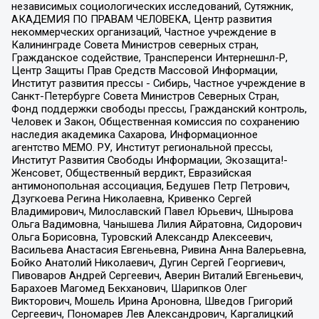
независимых социологических исследований, Сутяжник,
АКАДЕМИЯ ПО ПРАВАМ ЧЕЛОВЕКА, Центр развития
некоммерческих организаций, Частное учреждение в
Калининграде Совета Министров северных стран,
Гражданское содействие, Трансперенси Интернешнл-Р,
Центр Защиты Прав Средств Массовой Информации,
Институт развития прессы - Сибирь, Частное учреждение в
Санкт-Петербурге Совета Министров Северных Стран,
Фонд поддержки свободы прессы, Гражданский контроль,
Человек и Закон, Общественная комиссия по сохранению
наследия академика Сахарова, Информационное
агентство МЕМО. РУ, Институт региональной прессы,
Институт Развития Свободы Информации, Экозащита!-
Женсовет, Общественный вердикт, Евразийская
антимонопольная ассоциация, Бедушев Петр Петрович,
Дзугкоева Регина Николаевна, Кривенко Сергей
Владимирович, Милославский Павел Юрьевич, Шнырова
Ольга Вадимовна, Чанышева Лилия Айратовна, Сидорович
Ольга Борисовна, Туровский Александр Алексеевич,
Васильева Анастасия Евгеньевна, Ривина Анна Валерьевна,
Бойко Анатолий Николаевич, Дугин Сергей Георгиевич,
Пивоваров Андрей Сергеевич, Аверин Виталий Евгеньевич,
Барахоев Магомед Бекханович, Шарипков Олег
Викторович, Мошель Ирина Ароновна, Шведов Григорий
Сергеевич, Пономарев Лев Александрович, Каргалицкий