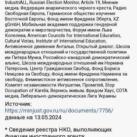
IndustriALL, Russian Election Monitor, Article 19, Мнение
медиа, Федерация анархического черного креста, Радио
Свободная Европа, Германское общество изучения
Восточной Европы, Фонд имени Фридриха Эберта, XZ
gGmbH, Мобильная академия поддержки гендерной
демократии и миротворчества, Форум имени Льва
Копелева, American Councils for International Education,
Cultural Vistas, Institute of International Education,
Антивоенное движение Антальи, Открытый диалог, Школа
международных отношений и государственной политики
им Питера Мунка, Российско-канадский демократический
альянс, Школа международных отношений им Нормана
Патерсона, Центр Гражданских Свобод, Фонд Бориса
Немцова за Свободу, Фонд имени Фридриха Науманна за
свободу, Феминистское антивоенное сопротивление,
Комитет независимости Ингушетии, Прометей, Stop
Occupation of Karelia, Вернись живым, Фридом Хаус, СОТА
медиа, Либерально-демократическая Лига Украины
Источник:
https://minjust.gov.ru/ru/documents/7756/
данные на
13.05.2024
* Сведения реестра НКО, выполняющих
функции иностранного агента: