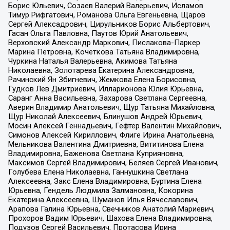
Борис Юльевич, Созаев Валерий Валерьевич, Исламов
Тимур Рифгатович, Романова Ольга Евгеньевна, Щаров
Сергей Алексадрович, Цирульников Борис Альбертович,
Гасан Ольга Павловна, Паутов Юрий Анатольевич,
Верховский Александр Маркович, Пислакова-Паркер
Марина Петровна, Кочеткова Татьяна Владимировна,
Чуркина Наталья Валерьевна, Акимова Татьяна
Николаевна, Золотарева Екатерина Александровна,
Рачинский Ян Збигневич, Жемкова Елена Борисовна,
Гудков Лев Дмитриевич, Илларионова Юлия Юрьевна,
Саранг Анна Васильевна, Захарова Светлана Сергеевна,
Аверин Владимир Анатольевич, Щур Татьяна Михайловна,
Щур Николай Алексеевич, Блинушов Андрей Юрьевич,
Мосин Алексей Геннадьевич, Гефтер Валентин Михайлович,
Симонов Алексей Кириллович, Флиге Ирина Анатольевна,
Мельникова Валентина Дмитриевна, Вититинова Елена
Владимировна, Баженова Светлана Куприяновна,
Максимов Сергей Владимирович, Беляев Сергей Иванович,
Голубева Елена Николаевна, Ганнушкина Светлана
Алексеевна, Закс Елена Владимировна, Буртина Елена
Юрьевна, Гендель Людмила Залмановна, Кокорина
Екатерина Алексеевна, Шуманов Илья Вячеславович,
Арапова Галина Юрьевна, Свечников Анатолий Мариевич,
Прохоров Вадим Юрьевич, Шахова Елена Владимировна,
Подузов Сергей Васильевич, Протасова Ирина