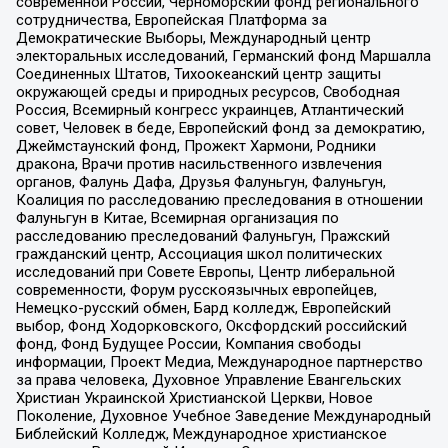
современной России, Черноморский фонд регионального
сотрудничества, Европейская Платформа за
Демократические Выборы, Международный центр
электоральных исследований, Германский фонд Маршалла
Соединенных Штатов, Тихоокеанский центр защиты
окружающей среды и природных ресурсов, Свободная
Россия, Всемирный конгресс украинцев, Атлантический
совет, Человек в беде, Европейский фонд за демократию,
Джеймстаунский фонд, Прожект Хармони, Родники
дракона, Врачи против насильственного извлечения
органов, Фалунь Дафа, Друзья Фалуньгун, Фалуньгун,
Коалиция по расследованию преследования в отношении
Фалуньгун в Китае, Всемирная организация по
расследованию преследований Фалуньгун, Пражский
гражданский центр, Ассоциация школ политических
исследований при Совете Европы, Центр либеральной
современности, Форум русскоязычных европейцев,
Немецко-русский обмен, Бард колледж, Европейский
выбор, Фонд Ходорковского, Оксфордский российский
фонд, Фонд Будущее России, Компания свободы
информации, Проект Медиа, Международное партнерство
за права человека, Духовное Управление Евангельских
Христиан Украинской Христианской Церкви, Новое
Поколение, Духовное Учебное Заведение Международный
Библейский Колледж, Международное христианское