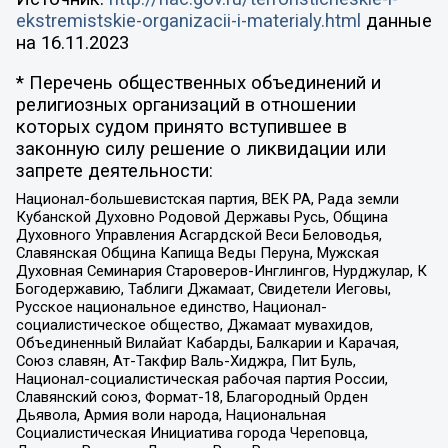
ekstremistskie-organizacii-i-materialy.html
данные
на
16.11.2023
* Перечень общественных объединений и
религиозных организаций в отношении
которых судом принято вступившее в
законную силу решение о ликвидации или
запрете деятельности:
Национал-большевистская партия, ВЕК РА, Рада земли
Кубанской Духовно Родовой Державы Русь, Община
Духовного Управления Асгардской Веси Беловодья,
Славянская Община Капища Веды Перуна, Мужская
Духовная Семинария Староверов-Инглингов, Нурджулар, К
Богодержавию, Таблиги Джамаат, Свидетели Иеговы,
Русское национальное единство, Национал-
социалистическое общество, Джамаат мувахидов,
Объединенный Вилайат Кабарды, Балкарии и Карачая,
Союз славян, Ат-Такфир Валь-Хиджра, Пит Буль,
Национал-социалистическая рабочая партия России,
Славянский союз, Формат-18, Благородный Орден
Дьявола, Армия воли народа, Национальная
Социалистическая Инициатива города Череповца,