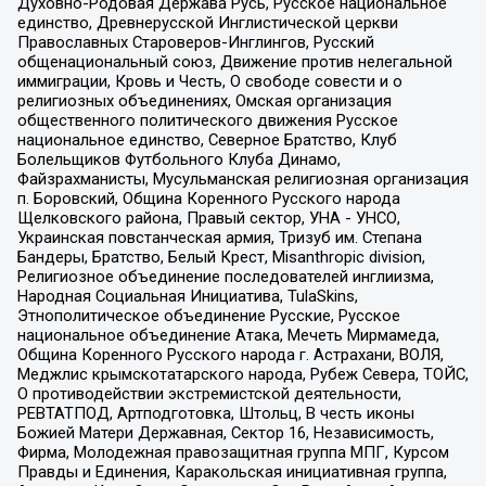
Духовно-Родовая Держава Русь, Русское национальное
единство, Древнерусской Инглистической церкви
Православных Староверов-Инглингов, Русский
общенациональный союз, Движение против нелегальной
иммиграции, Кровь и Честь, О свободе совести и о
религиозных объединениях, Омская организация
общественного политического движения Русское
национальное единство, Северное Братство, Клуб
Болельщиков Футбольного Клуба Динамо,
Файзрахманисты, Мусульманская религиозная организация
п. Боровский, Община Коренного Русского народа
Щелковского района, Правый сектор, УНА - УНСО,
Украинская повстанческая армия, Тризуб им. Степана
Бандеры, Братство, Белый Крест, Misanthropic division,
Религиозное объединение последователей инглиизма,
Народная Социальная Инициатива, TulaSkins,
Этнополитическое объединение Русские, Русское
национальное объединение Атака, Мечеть Мирмамеда,
Община Коренного Русского народа г. Астрахани, ВОЛЯ,
Меджлис крымскотатарского народа, Рубеж Севера, ТОЙС,
О противодействии экстремистской деятельности,
РЕВТАТПОД, Артподготовка, Штольц, В честь иконы
Божией Матери Державная, Сектор 16, Независимость,
Фирма, Молодежная правозащитная группа МПГ, Курсом
Правды и Единения, Каракольская инициативная группа,