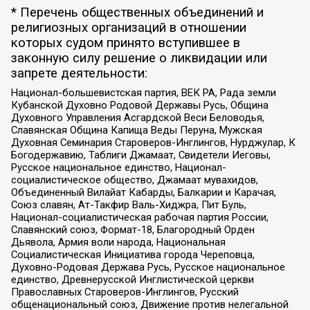
* Перечень общественных объединений и
религиозных организаций в отношении
которых судом принято вступившее в
законную силу решение о ликвидации или
запрете деятельности:
Национал-большевистская партия, ВЕК РА, Рада земли
Кубанской Духовно Родовой Державы Русь, Община
Духовного Управления Асгардской Веси Беловодья,
Славянская Община Капища Веды Перуна, Мужская
Духовная Семинария Староверов-Инглингов, Нурджулар, К
Богодержавию, Таблиги Джамаат, Свидетели Иеговы,
Русское национальное единство, Национал-
социалистическое общество, Джамаат мувахидов,
Объединенный Вилайат Кабарды, Балкарии и Карачая,
Союз славян, Ат-Такфир Валь-Хиджра, Пит Буль,
Национал-социалистическая рабочая партия России,
Славянский союз, Формат-18, Благородный Орден
Дьявола, Армия воли народа, Национальная
Социалистическая Инициатива города Череповца,
Духовно-Родовая Держава Русь, Русское национальное
единство, Древнерусской Инглистической церкви
Православных Староверов-Инглингов, Русский
общенациональный союз, Движение против нелегальной