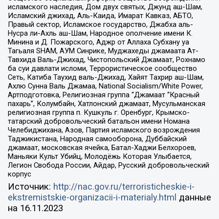
исламского наследия, Дом двух святых, Джунд аш-Шам,
Исламский джихад, Аль-Каида, Имарат Кавказ, АБТО,
Правый сектор, Исламское государство, Джабха аль-
Нусра ли-Ахль аш-Шам, Народное ополчение имени К.
Минина и Д. Пожарского, Аджр от Аллаха Субхану уа
Тагьаля SHAM, АУМ Синрике, Муджахеды джамаата Ат-
Тавхида Валь-Джихад, Чистопольский Джамаат, Рохнамо
ба суи давлати исломи, Террористическое сообщество
Сеть, Катиба Таухид валь-Джихад, Хайят Тахрир аш-Шам,
Ахлю Сунна Валь Джамаа, National Socialism/White Power,
Артподготовка, Религиозная группа “Джамаат “Красный
пахарь”, Колумбайн, Хатлонский джамаат, Мусульманская
религиозная группа п. Кушкуль г. Оренбург, Крымско-
татарский добровольческий батальон имени Номана
Челебиджихана, Азов, Партия исламского возрождения
Таджикистана, Народная самооборона, Дуббайский
джамаат, московская ячейка, Батал-Хаджи Белхороев,
Маньяки Культ Убийц, Молодёжь Которая Улыбается,
Легион Свобода России, Айдар, Русский добровольческий
корпус
Источник:
http://nac.gov.ru/terroristicheskie-i-
ekstremistskie-organizacii-i-materialy.html
данные
на
16.11.2023