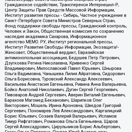
Гражданское содействие, Трансперенси Интернешнл-Р,
Центр Защиты Прав Средств Массовой Информации,
Институт развития прессы - Сибирь, Частное учреждение в
Санкт-Петербурге Совета Министров Северных Стран,
Фонд поддержки свободы прессы, Гражданский контроль,
Человек и Закон, Общественная комиссия по сохранению
наследия академика Сахарова, Информационное
агентство МЕМО. РУ, Институт региональной прессы,
Институт Развития Свободы Информации, Экозащита!-
Женсовет, Общественный вердикт, Евразийская
антимонопольная ассоциация, Бедушев Петр Петрович,
Дзугкоева Регина Николаевна, Кривенко Сергей
Владимирович, Милославский Павел Юрьевич, Шнырова
Ольга Вадимовна, Чанышева Лилия Айратовна, Сидорович
Ольга Борисовна, Туровский Александр Алексеевич,
Васильева Анастасия Евгеньевна, Ривина Анна Валерьевна,
Бойко Анатолий Николаевич, Дугин Сергей Георгиевич,
Пивоваров Андрей Сергеевич, Аверин Виталий Евгеньевич,
Барахоев Магомед Бекханович, Шарипков Олег
Викторович, Мошель Ирина Ароновна, Шведов Григорий
Сергеевич, Пономарев Лев Александрович, Каргалицкий
Борис Юльевич, Созаев Валерий Валерьевич, Исламов
Тимур Рифгатович, Романова Ольга Евгеньевна, Щаров
Сергей Алексадрович, Цирульников Борис Альбертович,