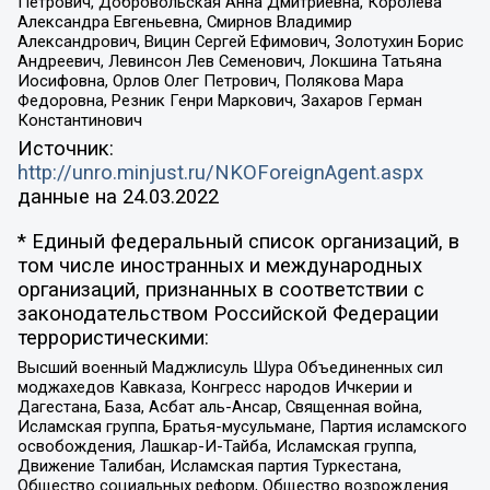
Петрович, Добровольская Анна Дмитриевна, Королева
Александра Евгеньевна, Смирнов Владимир
Александрович, Вицин Сергей Ефимович, Золотухин Борис
Андреевич, Левинсон Лев Семенович, Локшина Татьяна
Иосифовна, Орлов Олег Петрович, Полякова Мара
Федоровна, Резник Генри Маркович, Захаров Герман
Константинович
Источник:
http://unro.minjust.ru/NKOForeignAgent.aspx
данные на
24.03.2022
* Единый федеральный список организаций, в
том числе иностранных и международных
организаций, признанных в соответствии с
законодательством Российской Федерации
террористическими:
Высший военный Маджлисуль Шура Объединенных сил
моджахедов Кавказа, Конгресс народов Ичкерии и
Дагестана, База, Асбат аль-Ансар, Священная война,
Исламская группа, Братья-мусульмане, Партия исламского
освобождения, Лашкар-И-Тайба, Исламская группа,
Движение Талибан, Исламская партия Туркестана,
Общество социальных реформ, Общество возрождения