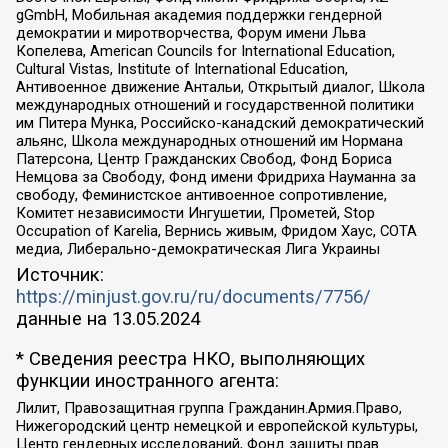
gGmbH, Мобильная академия поддержки гендерной
демократии и миротворчества, Форум имени Льва
Копелева, American Councils for International Education,
Cultural Vistas, Institute of International Education,
Антивоенное движение Антальи, Открытый диалог, Школа
международных отношений и государственной политики
им Питера Мунка, Российско-канадский демократический
альянс, Школа международных отношений им Нормана
Патерсона, Центр Гражданских Свобод, Фонд Бориса
Немцова за Свободу, Фонд имени Фридриха Науманна за
свободу, Феминистское антивоенное сопротивление,
Комитет независимости Ингушетии, Прометей, Stop
Occupation of Karelia, Вернись живым, Фридом Хаус, СОТА
медиа, Либерально-демократическая Лига Украины
Источник:
https://minjust.gov.ru/ru/documents/7756/
данные на
13.05.2024
* Сведения реестра НКО, выполняющих
функции иностранного агента:
Лилит, Правозащитная группа Гражданин.Армия.Право,
Нижегородский центр немецкой и европейской культуры,
Центр гендерных исследований, Фонд защиты прав