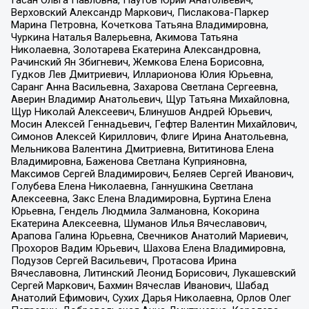
Гасан Ольга Павловна, Паутов Юрий Анатольевич,
Верховский Александр Маркович, Пислакова-Паркер
Марина Петровна, Кочеткова Татьяна Владимировна,
Чуркина Наталья Валерьевна, Акимова Татьяна
Николаевна, Золотарева Екатерина Александровна,
Рачинский Ян Збигневич, Жемкова Елена Борисовна,
Гудков Лев Дмитриевич, Илларионова Юлия Юрьевна,
Саранг Анна Васильевна, Захарова Светлана Сергеевна,
Аверин Владимир Анатольевич, Щур Татьяна Михайловна,
Щур Николай Алексеевич, Блинушов Андрей Юрьевич,
Мосин Алексей Геннадьевич, Гефтер Валентин Михайлович,
Симонов Алексей Кириллович, Флиге Ирина Анатольевна,
Мельникова Валентина Дмитриевна, Вититинова Елена
Владимировна, Баженова Светлана Куприяновна,
Максимов Сергей Владимирович, Беляев Сергей Иванович,
Голубева Елена Николаевна, Ганнушкина Светлана
Алексеевна, Закс Елена Владимировна, Буртина Елена
Юрьевна, Гендель Людмила Залмановна, Кокорина
Екатерина Алексеевна, Шуманов Илья Вячеславович,
Арапова Галина Юрьевна, Свечников Анатолий Мариевич,
Прохоров Вадим Юрьевич, Шахова Елена Владимировна,
Подузов Сергей Васильевич, Протасова Ирина
Вячеславовна, Литинский Леонид Борисович, Лукашевский
Сергей Маркович, Бахмин Вячеслав Иванович, Шабад
Анатолий Ефимович, Сухих Дарья Николаевна, Орлов Олег