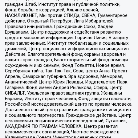
граждан Штаб, Институт права и публичной политики,
Фонд борьбы с коррупцией, Альянс врачей,
НАСИЛИЮ.НЕТ, Мы против СПИДа, СВЕЧА, Гуманитарное
действие, Открытый Петербург, Лига Избирателей,
Правовая инициатива, Гражданский Союз, Хасдей
Ерушалаим, Центр поддержки и содействия развитию
средств массовой информации, Горячая Линия, В защиту
прав заключенных, Институт глобализации и социальных
движений, Центр социально-информационных инициатив
Действие, Благотворительный фонд охраны здоровья и
защиты прав граждан, Благотворительный фонд помощи
осужденным и их семьям, Фонд Тольятти, Новое время,
Серебряная тайга, Так-Так-Так, Сова, центр Анна, Проект
Апрель, Самарская губерния, Эра здоровья, Мемориал,
Аналитический Центр Юрия Левады, Издательство Парк
Гагарина, Фонд имени Андрея Рылькова, Сфера, Центр
СИБАЛЬТ, Уральская правозащитная группа, Женщины
Евразии, Институт прав человека, Фонд защиты гласности,
Российский исследовательский центр по правам человека,
Дальневосточный центр развития гражданских инициатив
и социального партнерства, Гражданское действие, Центр
независимых социологических исследований, Сутяжник,
АКАДЕМИЯ ПО ПРАВАМ ЧЕЛОВЕКА, Центр развития
некоммерческих организаций, Частное учреждение в
Калининграде Совета Министров северных стран,