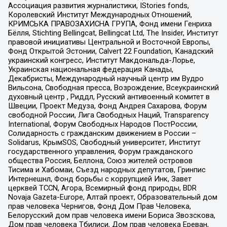
Ассоциация развития журналистики, IStories fonds,
Королевский Институт Международных Отношений,
КРИМСЬКА ПРАВОЗАХИСНА ГРУПА, Фонд имени Генриха
Бёлля, Stichting Bellingcat, Bellingcat Ltd, The Insider, Институт
правовой инициативы Центральной и Восточной Европы,
Фонд Открытой Эстонии, Calvert 22 Foundation, Канадский
украинский конгресс, Институт Макдональда-Лорье,
Украинская национальная федерация Канады,
Декабристы, Международный научный центр им Вудро
Вильсона, Свободная пресса, Возрождение, Всеукраинский
духовный центр , Риддл, Русский антивоенный комитет в
Швеции, Проект Медуза, Фонд Андрея Сахарова, Форум
свободной России, Лига Свободных Наций, Transparеncy
International, Форум Свободных Народов ПостРоссии,
Солидарность с гражданским движением в России –
Solidarus, КрымSOS, Свободный университет, Институт
государственного управления, Форум гражданского
общества Россия, Беллона, Союз жителей островов
Тисима и Хабомаи, Съезд народных депутатов, Гринпис
Интернешнл, Фонд борьбы с коррупцией Инк, Завет
церквей TCCN, Агора, Всемирный фонд природы, BDR
Novaja Gazeta-Europe, Алтай проект, Образовательный дом
прав человека Чернигов, Фонд Дом Прав Человека,
Белорусский дом прав человека имени Бориса Звозскова,
Дом прав человека Тбилиси, Дом прав человека Ереван,