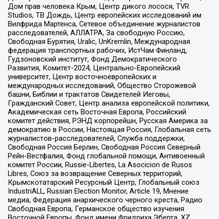
Дом прав человека Крым, Центр дикого лосося, TVR
Studios, ТВ Дождь, Центр европейских исследований им
Вилфрида Мартенса, Сетевое объединение журналистов
расследователей, АЛЛАТРА, За свободную Россию,
Свободная Бурятия, Uralic, UnKremlin, Международная
федерация транспортных рабочих, ИстЧам Финланд,
Гудзоновский институт, Фонд Демократического
Развития, Комитет-2024, Центрально-Европейский
университет, Центр восточноевропейских и
международных исследований, Общество Сторожевой
башни, Библии и трактатов Свидетелей Иеговы,
Гражданский Совет, Центр анализа европейской политики,
Академическая сеть Восточная Европа, Российский
комитет действия, РЭНД корпорейшн, Русская Америка за
демократию в России, Настоящая Россия, Глобальная сеть
журналистов-расследователей, Служба поддержки,
Свободная Россия Берлин, Свободная Россия Северный
Рейн-Вестфалия, Фонд глобальной помощи, Антивоенный
комитет России, Russie-Libertes, La Asocicion de Rusos
Libres, Союз за возвращение Северных территорий,
Крымскотатарский Ресурсный Центр, Глобальный союз
IndustriALL, Russian Election Monitor, Article 19, Мнение
медиа, Федерация анархического черного креста, Радио
Свободная Европа, Германское общество изучения
Восточной Европы, Фонд имени Фридриха Эберта, XZ