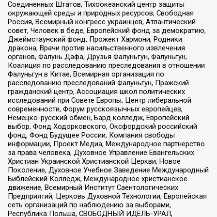
Соединенных Штатов, Тихоокеанский центр защиты
окружающей среды и природных ресурсов, Свободная
Россия, Всемирный конгресс украинцев, Атлантический
совет, Человек в беде, Европейский фонд за демократию,
Джеймстаунский фонд, Прожект Хармони, Родники
дракона, Врачи против насильственного извлечения
органов, Фалунь Дафа, Друзья Фалуньгун, Фалуньгун,
Коалиция по расследованию преследования в отношении
Фалуньгун в Китае, Всемирная организация по
расследованию преследований Фалуньгун, Пражский
гражданский центр, Ассоциация школ политических
исследований при Совете Европы, Центр либеральной
современности, Форум русскоязычных европейцев,
Немецко-русский обмен, Бард колледж, Европейский
выбор, Фонд Ходорковского, Оксфордский российский
фонд, Фонд Будущее России, Компания свободы
информации, Проект Медиа, Международное партнерство
за права человека, Духовное Управление Евангельских
Христиан Украинской Христианской Церкви, Новое
Поколение, Духовное Учебное Заведение Международный
Библейский Колледж, Международное христианское
движение, Всемирный Институт Саентологических
Предприятий, Церковь Духовной Технологии, Европейская
сеть организаций по наблюдению за выборами,
Республика Польша, СВОБОДНЫЙ ИДЕЛЬ-УРАЛ,