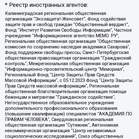
* Реестр иностранных агентов:
Калининградская региональная общественная организация "Экозащита!-Женсовет", Фонд содействия защите прав и свобод граждан "Общественный вердикт", Фонд "Институт Развития Свободы Информации", Частное учреждение "Информационное агентство МЕМО. РУ", Региональная общественная организация "Общественная комиссия по сохранению наследия академика Сахарова", Фонд поддержки свободы прессы, Санкт-Петербургская общественная правозащитная организация "Гражданский контроль", Межрегиональная общественная организация "Информационно-просветительский центр "Мемориал", Региональный Фонд "Центр Защиты Прав Средств Массовой Информации", с 05.12.2023 Фонд "Центр Защиты Прав Средств массовой информации", Региональная общественная благотворительная организация помощи беженцам и мигрантам "Гражданское содействие", Негосударственное образовательное учреждение дополнительного профессионального образования (повышение квалификации) специалистов "АКАДЕМИЯ ПО ПРАВАМ ЧЕЛОВЕКА", Свердловская региональная общественная организация "Сутяжник", Автономная некоммерческая организация "Центр независимых социологических исследований", Союз общественных объединений "Российский исследовательский центр по правам человека", Региональное общественное учреждение научно-информационный центр "МЕМОРИАЛ", Некоммерческая организация "Фонд защиты гласности", Автономная некоммерческая организация "Институт прав человека", Городская общественная организация "Екатеринбургское общество "МЕМОРИАЛ", Городская общественная организация "Рязанское историко-просветительское и правозащитное общество "Мемориал" (Рязанский Мемориал), Челябинский региональный орган общественной самодеятельности – женское общественное объединение "Женщины Евразии", Челябинский региональный орган общественной самодеятельности "Уральская правозащитная группа", Фонд содействия защите здоровья и социальной справедливости имени Андрея Рылькова, Автономная Некоммерческая Организация "Аналитический Центр Юрия Левады", Автономная некоммерческая организация социальной поддержки населения "Проект Апрель", Региональная общественная организация помощи женщинам и детям, находящимся в кризисной ситуации "Информационно-методический центр "Анна", Фонд содействия развитию массовых коммуникаций и правовому просвещению "Так-так-Так", Фонд содействия устойчивому развитию "Серебряная тайга", Свердловский региональный общественный фонд социальных проектов "Новое время", "Idel.Реалии", Кавказ.Реалии, Крым.Реалии, Телеканал Настоящее Время, Татаро-башкирская служба Радио Свобода (Azatliq Radiosi), Радио Свободная Европа/Радио Свобода (PCE/PC), "Сибирь.Реалии", "Фактограф", Благотворительный фонд помощи осужденным и их семьям, Автономная некоммерческая организация "Институт глобализации и социальных движений", Фонд "В защиту прав заключенных", Частное учреждение "Центр поддержки и содействия развитию средств массовой информации", Пензенский региональный общественный благотворительный фонд "Гражданский союз", "Север.Реалии", Некоммерческая организация Фонд "Правовая инициатива", Общество с ограниченной ответственностью "Радио Свободная Европа/Радио Свобода", Чешское информационное агентство "MEDIUM-ORIENT", Красноярская региональная общественная организация "Мы против СПИДа", Камалягин Денис Николаевич, Маркелов Сергей Евгеньевич, Пономарев Лев Александрович, Савицкая Людмила Алексеевна, Автономная некоммерческая организация "Центр по работе с проблемой насилия "НАСИЛИЮ.НЕТ", Межрегиональный профессиональный союз работников здравоохранения "Альянс врачей", Юридическое лицо, зарегистрированное в Латвийской Республике, SIA "Medusa Project" (регистрационный номер 40103797863, дата регистрации 10.06.2014), Некоммерческая организация "Фонд по борьбе с коррупцией", Автономная некоммерческая организация "Институт права и публичной политики", Баданин Роман Сергеевич, Гликин Максим Александрович, Железнова Мария Михайловна, Лукьянова Юлия Сергеевна, Маетная Елизавета Витальевна, Маняхин Петр Борисович, Чуракова Ольга Владимировна, Ярош Юлия Петровна, Юридическое лицо "The Insider SIA", зарегистрированное в Риге, Латвийская Республика (дата регистрации 26.06.2015), являющееся администратором доменного имени интернет-издания "The Insider SIA", https://theins.ru, Постернак Алексей Евгеньевич, Рубин Михаил Аркадьевич, Анин Роман Александрович, Юридическое лицо Istories fonds, зарегистрированное в Латвийской Республике (регистрационный номер 50008295751, дата регистрации 24.02.2020), Великовский Дмитрий Александрович, Долинина Ирина Николаевна, Мароховская Алеся Алексеевна, Шлейнов Роман Юрьевич, Шмагун Олеся Валентиновна, Общество с ограниченной ответственностью "Альтаир 2021", Общество с ограниченной ответственностью "Вега 2021", Общество с ограниченной ответственностью "Главный редактор 2021", Общество с ограниченной ответственностью "Ромашки монолит", Важенков Артем Валерьевич, Ивановская областная общественная организация "Центр гендерных исследований", Гурман Юрий Альбертович, Медиапроект "ОВД-Инфо", Егоров Владимир Владимирович, Жилинский Владимир Александрович, Общество с ограниченной ответственностью "ЗП", Иванова София Юрьевна, Карезина Инна Павловна, Кильтау Екатерина Викторовна, Петров Алексей Викторович, Пискунов Сергей Евгеньевич, Смирнов Сергей Сергеевич, Тихонов Михаил Сергеевич, Общество с ограниченной ответственностью "ЖУРНАЛИСТ-ИНОСТРАННЫЙ АГЕНТ", Арапова Галина Юрьевна, Вольтская Татьяна Анатольевна, Американская компания "Mason G.E.S. Anonymous Foundation" (США), являющаяся владельцем интернет-издания https://mnews.world/, Компания "Stichting Bellingcat", зарегистрированная в Нидерландах (дата регистрации 11.07.2018), Захаров Андрей Вячеславович, Клепиковская Екатерина Дмитриевна, Общество с ограниченной ответственностью "МЕМО", Перл Роман Александрович, Симонов Евгений Алексеевич, Соловьева Елена Анатольевна, Сотников Даниил Владимирович, Сурначева Елизавета Дмитриевна, Автономная некоммерческая организация по защите прав человека и информированию населения "Якутия – Наше Мнение", Общество с ограниченной ответственностью "Москоу диджитал медиа", с 26.01.2023 Общество с ограниченной ответственностью "Чайка Белые сады", Ветошкина Валерия Валерьевна, Заговора Максим Александрович, Межрегиональное общественное движение "Российская ЛГБТ - сеть", Оленичев Максим Владимирович, Павлов Иван Юрьевич, Скворцова Елена Сергеевна, Общество с ограниченной ответственностью "Как бы инагент", Кочетков Игорь Викторович, Общество с ограниченной ответственностью "Честные выборы", Еланчик Олег Александрович, Общество с ограниченной ответственностью "Нобелевский призыв", Гималова Регина Эмилевна, Григорьев Андрей Валерьевич, Григорьева Алина Александровна, Ассоциация по содействию защите прав призывников, альтернативнослужащих и военнослужащих "Правозащитная группа "Гражданин.Армия.Право", Хисамова Регина Фаритовна, Автономная некоммерческая организация по реализации социально-правовых программ "Лилит", Дальневосточное общественное движение "Маяк", Санкт-Петербургская ЛГБТ-инициативная группа "Выход", Инициативная группа ЛГБТ+ "Реверс", Алексеев Андрей Викторович, Бекбулатова Таисия Львовна, Беляев Иван Михайлович, Владыкина Елена Сергеевна, Гельман Марат Александрович, Никульшина Вероника Юрьевна, Толоконникова Надежда Андреевна, Шендерович Виктор Анатольевич, Общество с ограниченной ответственностью "Данное сообщение", Общество с ограниченной ответственностью Издательский дом "Новая глава", Айнбиндер Александра Александровна, Московский комьюнити-центр для ЛГБТ+инициатив, Благотворительный фонд развития филантропии, Deutsche Welle (Германия, Kurt-Schumacher-Strasse 3, 53113 Bonn), Борзунова Мария Михайловна, Воробьев Виктор Викторович, Голубева Анна Львовна, Константинова Алла Михайловна, Малкова Ирина Владимировна, Мурадов Мурад Абдулгалимович, Осетинская Елизавета Николаевна, Понасенков Евгений Николаевич, Ганапольский Матвей Юрьевич, Киселев Евгений Алексеевич, Борухович Ирина Григорьевна, Дремин Иван Тимофеевич, Дубровский Дмитрий Викторович, Красноярская региональная общественная организация поддержки и развития альтернативных образовательных технологий и межкультурных коммуникаций "ИНТЕРРА", Маяковская Екатерина Алексеевна, Фейгин Марк Захарович, Филимонов Андрей Викторович, Дзугкоева Регина Николаевна, Доброхотов Роман Александрович, Дудь Юрий Александрович, Елкин Сергей Владимирович, Кругликов Кирилл Игоревич, Сабунаева Мария Леонидовна, Семенов Алексей Владимирович, Шаинян Карен Багратович, Шульман Екатерина Михайловна, Асафьев Артур Валерьевич, Вахштайн Виктор Семенович, Венедиктов Алексей Алексеевич, Лушникова Екатерина Евгеньевна, Волков Леонид Михайлович, Невзоров Александр Глебович, Пархоменко Сергей Борисович, Сироткин Ярослав Николаевич, Кара-Мурза Владимир Владимирович, Баранова Наталья Владимировна, Гозман Леонид Яковлевич, Кагарлицкий Борис Юльевич, Климарев Михаил Валерьевич, Милов Владимир Станиславович, Автономная некоммерческая организация Краснодарский центр современного искусства "Типография", Моргенштерн Алишер Тагирович, Соболь Любовь Эдуардовна, Общество с ограниченной ответственностью "ЛИЗА НОРМ", Каспаров Гарри Кимович, Ходорковский Михаил Борисович, Общество с ограниченной ответственностью "Апрельские тезисы", Данилович Ирина Брониславовна, Кашин Олег Владимирович, Петров Николай Владимирович, Пивоваров Алексей Владимирович, Соколов Михаил Владимирович, Цветкова Юлия Владимировна, Чичваркин Евгений Александрович, Комитет против пыток/Команда против пыток, Общество с ограниченной ответственностью "Первый научный", Общество с ограниченной ответственностью "Вертолет и ко", Белоцерковская Вероника Борисовна, Кац Максим Евгеньевич, Лазарева Татьяна Юрьевна, Шаведдинов Руслан Табризович, Яшин Илья Валерьевич, Общество с ограниченной ответственностью "Иноагент ААВ", Алешковский Дмитрий Петрович, Альбац Евгения Марковна, Быков Дмитрий Львович, Галямина Юлия Евгеньевна, Лойко Сергей Леонидович, Мартынов Кирилл Константинович, Медведев Сергей Александрович, Крашенинников Федор Геннадиевич, Гордеева Катерина Вл