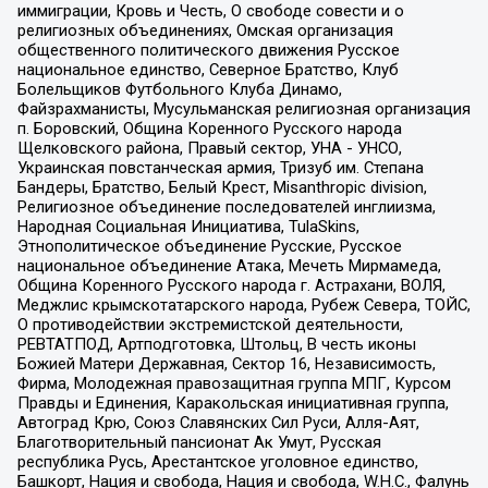
иммиграции, Кровь и Честь, О свободе совести и о
религиозных объединениях, Омская организация
общественного политического движения Русское
национальное единство, Северное Братство, Клуб
Болельщиков Футбольного Клуба Динамо,
Файзрахманисты, Мусульманская религиозная организация
п. Боровский, Община Коренного Русского народа
Щелковского района, Правый сектор, УНА - УНСО,
Украинская повстанческая армия, Тризуб им. Степана
Бандеры, Братство, Белый Крест, Misanthropic division,
Религиозное объединение последователей инглиизма,
Народная Социальная Инициатива, TulaSkins,
Этнополитическое объединение Русские, Русское
национальное объединение Атака, Мечеть Мирмамеда,
Община Коренного Русского народа г. Астрахани, ВОЛЯ,
Меджлис крымскотатарского народа, Рубеж Севера, ТОЙС,
О противодействии экстремистской деятельности,
РЕВТАТПОД, Артподготовка, Штольц, В честь иконы
Божией Матери Державная, Сектор 16, Независимость,
Фирма, Молодежная правозащитная группа МПГ, Курсом
Правды и Единения, Каракольская инициативная группа,
Автоград Крю, Союз Славянских Сил Руси, Алля-Аят,
Благотворительный пансионат Ак Умут, Русская
республика Русь, Арестантское уголовное единство,
Башкорт, Нация и свобода, Нация и свобода, W.H.С., Фалунь