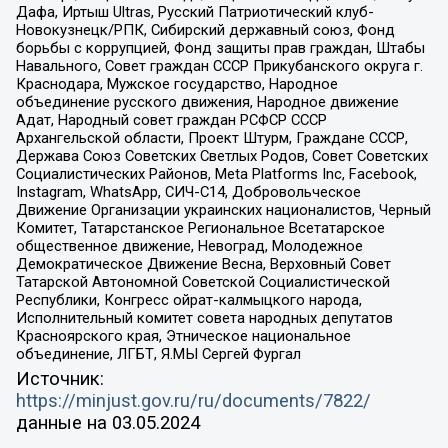
Дафа, Иртыш Ultras, Русский Патриотический клуб-
Новокузнецк/РПК, Сибирский державный союз, Фонд
борьбы с коррупцией, Фонд защиты прав граждан, Штабы
Навального, Совет граждан СССР Прикубанского округа г.
Краснодара, Мужское государство, Народное
объединение русского движения, Народное движение
Адат, Народный совет граждан РСФСР СССР
Архангельской области, Проект Штурм, Граждане СССР,
Держава Союз Советских Светлых Родов, Совет Советских
Социалистических Районов, Meta Platforms Inc, Facebook,
Instagram, WhatsApp, СИЧ-С14, Добровольческое
Движение Организации украинских националистов, Черный
Комитет, Татарстанское Региональное Всетатарское
общественное движение, Невоград, Молодежное
Демократическое Движение Весна, Верховный Совет
Татарской Автономной Советской Социалистической
Республики, Конгресс ойрат-калмыцкого народа,
Исполнительный комитет совета народных депутатов
Красноярского края, Этническое национальное
объединение, ЛГБТ, Я.МЫ Сергей Фургал
Источник:
https://minjust.gov.ru/ru/documents/7822/
данные на
03.05.2024